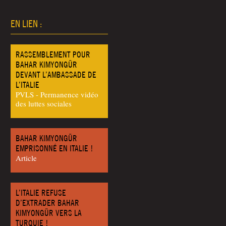
EN LIEN :
RASSEMBLEMENT POUR
BAHAR KIMYONGÜR
DEVANT L’AMBASSADE DE
L’ITALIE
PVLS - Permanence vidéo
des luttes sociales
BAHAR KIMYONGÜR
EMPRISONNÉ EN ITALIE !
Article
L’ITALIE REFUSE
D’EXTRADER BAHAR
KIMYONGÜR VERS LA
TURQUIE !