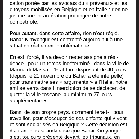
ca­tion por­tée par les avo­cats du « pré­ve­nu » et les
citoyens mobi­li­sés en Bel­gique et en Ita­lie : rien ne
jus­ti­fie une incar­cé­ra­tion pro­lon­gée de notre
compatriote.
Pour autant, dans cette affaire, rien n’est réglé.
Bahar Kimyongür est confron­té aujourd’­hui à une
situa­tion réel­le­ment problématique.
En exil for­cé, il va devoir res­ter assi­gné à rési­
dence –pour un temps indé­ter­mi­né– dans la ville de
Mari­na di Mas­sa. L’État turc dis­po­sant de 40 jours
(depuis le 21 novembre où Bahar a été inter­pel­lé)
pour trans­mettre ses « argu­ments » à l’I­ta­lie, notre
ami se ver­ra dans l’in­ter­dic­tion de se dépla­cer, de
quit­ter la ville tos­cane, au mini­mum 27 jours
supplémentaires.
Ban­ni de son propre pays, com­ment fera-t-il pour
tra­vailler, pour s’oc­cu­per de ses enfants qui vivent
et sont sco­la­ri­sés en Bel­gique ? Cette déci­sion est
d’au­tant plus scan­da­leuse que Bahar Kimyongür
s’est tou­jours pré­sen­té devant les tri­bu­naux, en