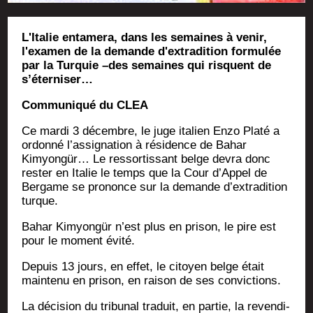
L'Italie entamera, dans les semaines à venir,
l'examen de la demande d'extradition formulée
par la Turquie –des semaines qui risquent de
s’éterniser…
Com­mu­ni­qué du CLEA
Ce mar­di 3 décembre, le juge ita­lien Enzo Pla­té a
ordon­né l’as­si­gna­tion à rési­dence de Bahar
Kimyongür… Le res­sor­tis­sant belge devra donc
res­ter en Ita­lie le temps que la Cour d’Appel de
Ber­game se pro­nonce sur la demande d’ex­tra­di­tion
turque.
Bahar Kimyongür n’est plus en pri­son, le pire est
pour le moment évité.
Depuis 13 jours, en effet, le citoyen belge était
main­te­nu en pri­son, en rai­son de ses convictions.
La déci­sion du tri­bu­nal tra­duit, en par­tie, la reven­di­