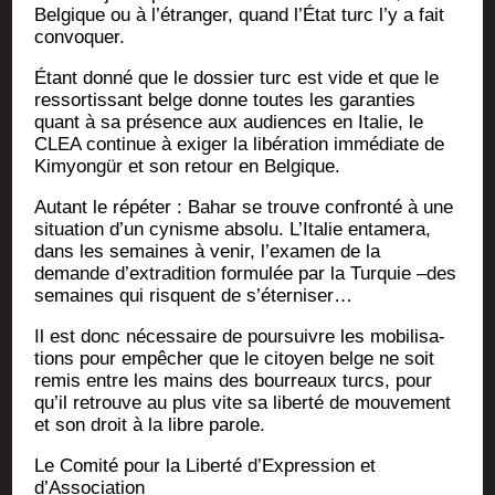
Bel­gique ou à l’é­tran­ger, quand l’État turc l’y a fait
convoquer.
Étant don­né que le dos­sier turc est vide et que le
res­sor­tis­sant belge donne toutes les garan­ties
quant à sa pré­sence aux audiences en Ita­lie, le
CLEA conti­nue à exi­ger la libé­ra­tion immé­diate de
Kimyongür et son retour en Belgique.
Autant le répé­ter : Bahar se trouve confron­té à une
situa­tion d’un cynisme abso­lu. L’I­ta­lie enta­me­ra,
dans les semaines à venir, l’exa­men de la
demande d’ex­tra­di­tion for­mu­lée par la Tur­quie –des
semaines qui risquent de s’éterniser…
Il est donc néces­saire de pour­suivre les mobi­li­sa­
tions pour empê­cher que le citoyen belge ne soit
remis entre les mains des bour­reaux turcs, pour
qu’il retrouve au plus vite sa liber­té de mou­ve­ment
et son droit à la libre parole.
Le Comi­té pour la Liber­té d’Expression et
d’Association