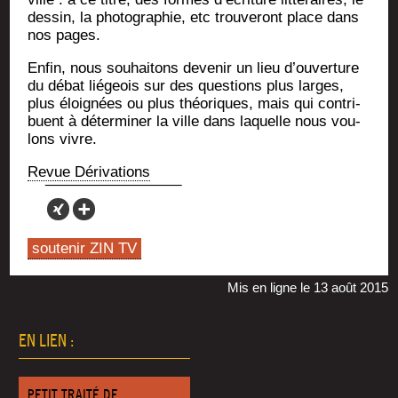
des­sin, la pho­to­gra­phie, etc trou­ve­ront place dans
nos pages.
Enfin, nous sou­hai­tons deve­nir un lieu d’ouverture
du débat lié­geois sur des ques­tions plus larges,
plus éloi­gnées ou plus théo­riques, mais qui contri­
buent à déter­mi­ner la ville dans laquelle nous vou­
lons vivre.
Revue Déri­va­tions
soutenir ZIN TV
Mis en ligne le 13 août 2015
EN LIEN :
PETIT TRAITÉ DE