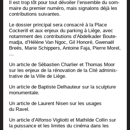
Il est trop tôt pour tout dévoi­ler l’ensemble du som­
maire du pre­mier numé­ro, mais signa­lons déjà les
contri­bu­tions suivantes.
Le dos­sier prin­ci­pal sera consa­cré à la Place
Cocke­rill et aux enjeux du par­king à Liège, avec
notam­ment des contri­bu­tions d’Abdelkader Bou­te­
mad­ja, d’Hélène Van Ngoc, Gil Hono­ré, Gwe­naël
Breës, Marie Schip­pers, Antoine Faja, Pierre Morel,
…
Un article de Sébas­tien Char­lier et Tho­mas Moor
sur les enjeux de la réno­va­tion de la Cité admi­nis­
tra­tive de la Ville de Liège.
Un article de Bap­tiste Del­hau­teur sur la sculp­ture
monumentale.
Un article de Laurent Nisen sur les usages
du Ravel.
Un article d’Alfonso Vigliot­ti et Mathilde Col­lin sur
la puis­sance et les limites du ciné­ma dans les