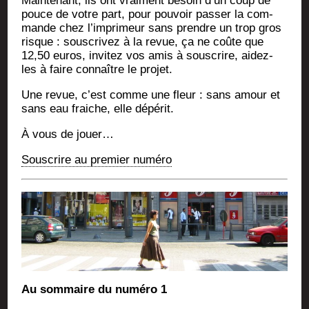
Main­te­nant, ils ont vrai­ment besoin d’un coup de
pouce de votre part, pour pou­voir pas­ser la com­
mande chez l’im­pri­meur sans prendre un trop gros
risque : sous­cri­vez à la revue, ça ne coûte que
12,50 euros, invi­tez vos amis à sous­crire, aidez-
les à faire connaître le projet.
Une revue, c’est comme une fleur : sans amour et
sans eau fraiche, elle dépérit.
À vous de jouer…
Sous­crire au pre­mier numéro
Au som­maire du numé­ro 1