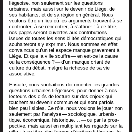
lié­geoise, non seule­ment sur les ques­tions
urbaines, mais aus­si sur le deve­nir de Liège, de
ses habi­tants, et de sa région en géné­ral. Nous
vou­lons être un lieu où les argu­ments trouvent à se
confron­ter, à se ren­con­trer, à s’affiner : à ce titre,
nos pages seront ouvertes aux contri­bu­tions
issues de toutes les sen­si­bi­li­tés démo­cra­tiques qui
sou­hai­te­ront s’y expri­mer. Nous sommes en effet
convain­cus qu’un tel espace manque gra­ve­ment à
Liège. Et que la ville souffre — en est-ce la cause
ou la consé­quence ? — d’un manque criant de
culture du débat, mal­gré la richesse de sa vie
associative.
Ensuite, nous sou­hai­tons docu­men­ter les grandes
ques­tions urbaines lié­geoises, pour don­ner à nos
lec­teurs des clés de lec­ture sur des enjeux qui
touchent au deve­nir com­mun et qui sont par­fois
bien peu lisibles. Ce rôle, nous vou­lons le jouer non
seule­ment par l’analyse — socio­lo­gique, urba­nis­
tique, éco­no­mique, his­to­rique,… — ou par la pros­
pec­tive, mais aus­si en mul­ti­pliant les regards sur la
ville : à ce titre, des formes d’écriture lit­té­raires, le