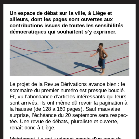
Un espace de débat sur la ville, à Liège et
ailleurs, dont les pages sont ouvertes aux
contributions issues de toutes les sensibilités
démocratiques qui souhaitent s’y exprimer.
Le pro­jet de la Revue Déri­va­tions avance bien : le
som­maire du pre­mier numé­ro est presque bou­clé.
Et, vu l’a­bon­dance d’ar­ticles inté­res­sants qui leurs
sont arri­vés, ils ont même dû revoir la pagi­na­tion à
la hausse (de 128 à 160 pages). Sauf mau­vaise
sur­prise, l’é­chéance du 20 sep­tembre sera res­pec­
tée. Une revue de débats, plu­ra­liste et ouverte,
renaît donc à Liège.