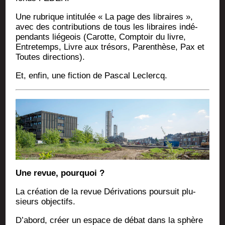
Une rubrique inti­tu­lée « La page des libraires »,
avec des contri­bu­tions de tous les libraires indé­
pen­dants lié­geois (Carotte, Comp­toir du livre,
Entre­temps, Livre aux tré­sors, Paren­thèse, Pax et
Toutes directions).
Et, enfin, une fic­tion de Pas­cal Leclercq.
Une revue, pourquoi ?
La créa­tion de la revue Déri­va­tions pour­suit plu­
sieurs objectifs.
D’abord, créer un espace de débat dans la sphère