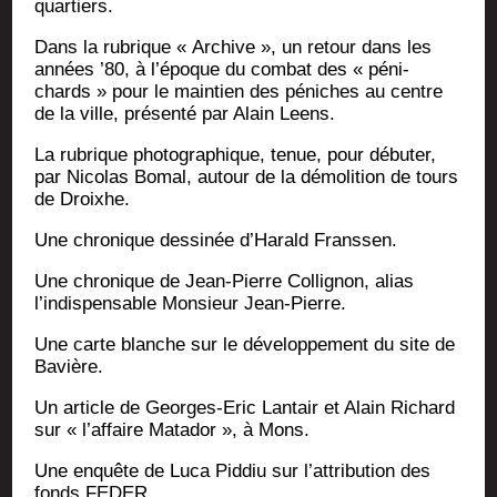
quartiers.
Dans la rubrique « Archive », un retour dans les
années ’80, à l’époque du com­bat des « péni­
chards » pour le main­tien des péniches au centre
de la ville, pré­sen­té par Alain Leens.
La rubrique pho­to­gra­phique, tenue, pour débu­ter,
par Nico­las Bomal, autour de la démo­li­tion de tours
de Droixhe.
Une chro­nique des­si­née d’Harald Franssen.
Une chro­nique de Jean-Pierre Col­li­gnon, alias
l’indispensable Mon­sieur Jean-Pierre.
Une carte blanche sur le déve­lop­pe­ment du site de
Bavière.
Un article de Georges-Eric Lan­tair et Alain Richard
sur « l’affaire Mata­dor », à Mons.
Une enquête de Luca Pid­diu sur l’attribution des
fonds FEDER.