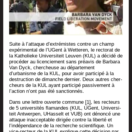
Suite à l’attaque d’extrémistes contre un champ
expé­ri­men­tal de l’UGent à Wet­te­ren, le rec­to­rat de
la Katho­lieke Uni­ver­si­teit Leu­ven (KUL) a déci­dé de
pro­cé­der au licen­cie­ment sans pré­avis de Bar­ba­ra
Van Dyck, cher­cheuse au dépar­te­ment
d’urbanisme de la KUL, pour avoir par­ti­ci­pé à la
des­truc­tion de dimanche der­nier. Deux autres cher­
cheurs de la KUL ayant par­ti­ci­pé pas­si­ve­ment à
l’action n’ont pas été sanctionnés.
Dans une lettre ouverte com­mune
[1]
, les rec­teurs
de 5 uni­ver­si­tés fla­mandes (KUL, UGent, Uni­ver­si­
teit Ant­wer­pen, UHas­selt et VUB) ont dénon­cé une
attaque inac­cep­table diri­gée contre la liber­té et
l’indépendance de la recherche scien­ti­fique. Un
vice-rec­teur de la KUL explique cette déci­sion par