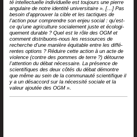
té intel­lec­tuelle indi­vi­duelle est tou­jours une pierre
angu­laire de notre iden­ti­té uni­ver­si­taire ». […] Pas
besoin d’approuver la cible et les tac­tiques de
l’action pour com­prendre son enjeu social : qu’est-
ce qu’une agri­cul­ture socia­le­ment juste et éco­lo­gi­
que­ment durable ? Quel est le rôle des OGM et
com­ment dis­tri­buons-nous les res­sources de
recherche d’une manière équi­table entre les dif­fé­
rentes options ? Réduire cette action à un acte de
vio­lence (contre des pommes de terre ?) détourne
l’attention du débat néces­saire. La pré­sence de
scien­ti­fiques des deux côtés du débat démontre
que même au sein de la com­mu­nau­té scien­ti­fique il
y a un désac­cord sur la néces­si­té sociale et la
valeur ajou­tée des OGM »
.