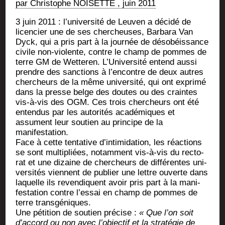
par Chris­tophe NOISETTE , juin 2011
3 juin 2011 : l’université de Leu­ven a déci­dé de
licen­cier une de ses cher­cheuses, Bar­ba­ra Van
Dyck, qui a pris part à la jour­née de déso­béis­sance
civile non-vio­lente, contre le champ de pommes de
terre GM de Wet­te­ren. L’Université entend aus­si
prendre des sanc­tions à l’encontre de deux autres
cher­cheurs de la même uni­ver­si­té, qui ont expri­mé
dans la presse belge des doutes ou des craintes
vis-à-vis des OGM. Ces trois cher­cheurs ont été
enten­dus par les auto­ri­tés aca­dé­miques et
assument leur sou­tien au prin­cipe de la
manifestation.
Face à cette ten­ta­tive d’intimidation, les réac­tions
se sont mul­ti­pliées, notam­ment vis-à-vis du rec­to­
rat et une dizaine de cher­cheurs de dif­fé­rentes uni­
ver­si­tés viennent de publier une lettre ouverte dans
laquelle ils reven­diquent avoir pris part à la mani­
fes­ta­tion contre l’essai en champ de pommes de
terre transgéniques.
Une péti­tion de sou­tien pré­cise :
« Que l’on soit
d’accord ou non avec l’objectif et la stra­té­gie de