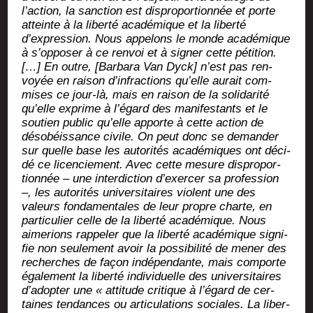
l’action, la sanc­tion est dis­pro­por­tion­née et porte
atteinte à la liber­té aca­dé­mique et la liber­té
d’expression. Nous appe­lons le monde aca­dé­mique
à s’opposer à ce ren­voi et à signer cette péti­tion.
[…] En outre, [Bar­ba­ra Van Dyck] n’est pas ren­
voyée en rai­son d’infractions qu’elle aurait com­
mises ce jour-là, mais en rai­son de la soli­da­ri­té
qu’elle exprime à l’égard des mani­fes­tants et le
sou­tien public qu’elle apporte à cette action de
déso­béis­sance civile. On peut donc se deman­der
sur quelle base les auto­ri­tés aca­dé­miques ont déci­
dé ce licen­cie­ment. Avec cette mesure dis­pro­por­
tion­née – une inter­dic­tion d’exercer sa pro­fes­sion
–, les auto­ri­tés uni­ver­si­taires violent une des
valeurs fon­da­men­tales de leur propre charte, en
par­ti­cu­lier celle de la liber­té aca­dé­mique. Nous
aime­rions rap­pe­ler que la liber­té aca­dé­mique signi­
fie non seule­ment avoir la pos­si­bi­li­té de mener des
recherches de façon indé­pen­dante, mais com­porte
éga­le­ment la liber­té indi­vi­duelle des uni­ver­si­taires
d’adopter une « atti­tude cri­tique à l’égard de cer­
taines ten­dances ou arti­cu­la­tions sociales. La liber­