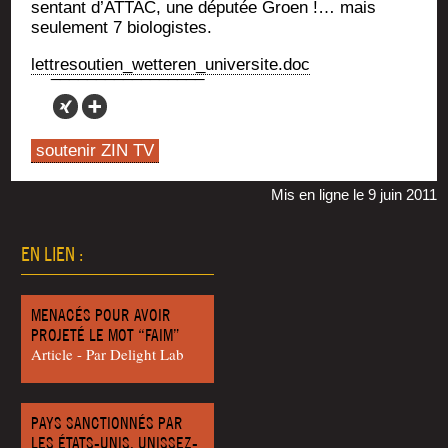
sen­tant d’ATTAC, une dépu­tée Groen !… mais
seule­ment 7 biologistes.
lettresoutien_wetteren_universite.doc
soutenir ZIN TV
Mis en ligne le 9 juin 2011
EN LIEN :
MENACÉS POUR AVOIR
PROJETÉ LE MOT “FAIM”
Article - Par Delight Lab
PAYS SANCTIONNÉS PAR
LES ÉTATS-UNIS, UNISSEZ-