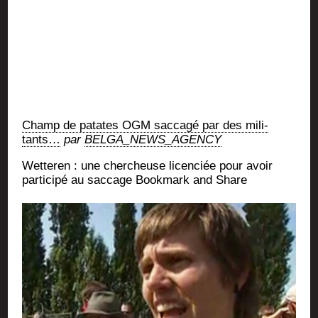
Champ de patates OGM sac­ca­gé par des mili­
tants…
par
BELGA_NEWS_AGENCY
Wet­te­ren : une cher­cheuse licen­ciée pour avoir
par­ti­ci­pé au sac­cage Book­mark and Share