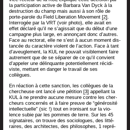
la par­ti­ci­pa­tion active de Bar­ba­ra Van Dyck à la
des­truc­tion du champ mais aus­si à son rôle de
porte-parole du Field Libe­ra­tion Move­ment
[2]
.
Inter­ro­gée par la VRT (voir pho­to), elle avait en
effet décla­ré qu’il ne s’agissait que du début d’une
cam­pagne plus large, en annon­çant donc d’autres.
Face au rec­to­rat, elle ne s’est à aucun moment dis­
tan­cée du carac­tère violent de l’action. Face à tant
d’aveuglement, la KUL ne pou­vait visi­ble­ment faire
autre­ment que de se sépa­rer de ce qu’il convient
d’appeler une délin­quante poten­tiel­le­ment réci­di­
viste, met­tant en dan­ger le tra­vail de ses
collègues.
En réac­tion à cette sanc­tion, les col­lègues de la
cher­cheuse ont lan­cé une péti­tion
[3]
appel­lant la
KUL à ne prendre aucune mesure contre les cher­
cheurs concer­nés et à faire preuve de “géné­ro­si­té
intel­lec­tuelle” (sic !) tout en iro­ni­sant sur la vio­
lence subie par les pommes de terre. Sur les 45
signa­taires, on trouve des socio­logues, des lit­té­
raires, des archi­tectes, des phi­lo­sophes, 1 repré­