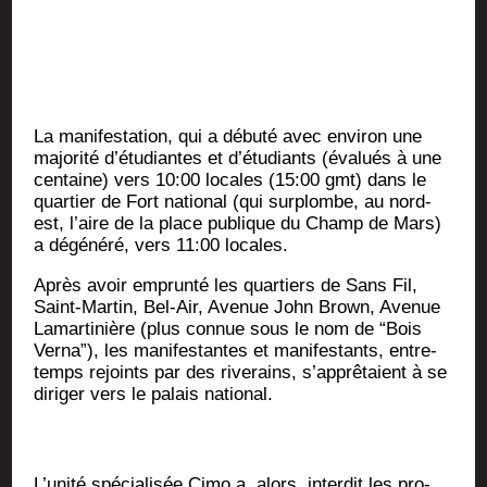
La mani­fes­ta­tion, qui a débu­té avec envi­ron une
majo­ri­té d’étudiantes et d’étudiants (éva­lués à une
cen­taine) vers 10:00 locales (15:00 gmt) dans le
quar­tier de Fort natio­nal (qui sur­plombe, au nord-
est, l’aire de la place publique du Champ de Mars)
a dégé­né­ré, vers 11:00 locales.
Après avoir emprun­té les quar­tiers de Sans Fil,
Saint-Mar­tin, Bel-Air, Ave­nue John Brown, Ave­nue
Lamar­ti­nière (plus connue sous le nom de “Bois
Ver­na”), les mani­fes­tantes et mani­fes­tants, entre-
temps rejoints par des rive­rains, s’apprêtaient à se
diri­ger vers le palais national.
L’unité spé­cia­li­sée Cimo a, alors, inter­dit les pro­