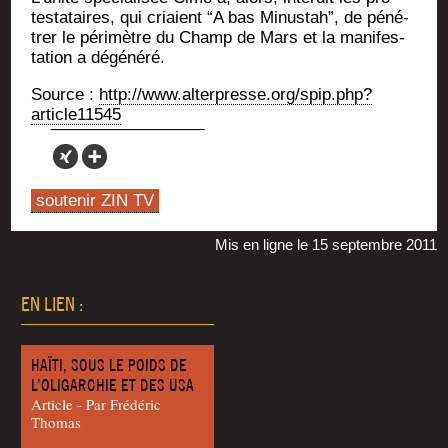
tes­ta­taires, qui criaient “A bas Minus­tah”, de péné­
trer le péri­mètre du Champ de Mars et la mani­fes­
ta­tion a dégénéré.
Source :
http://www.alterpresse.org/spip.php?
article11545
soutenir ZIN TV
Mis en ligne le 15 septembre 2011
EN LIEN :
HAÏTI, SOUS LE POIDS DE
L’OLIGARCHIE ET DES USA
Article - Par Frédéric
Thomas