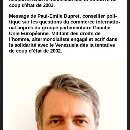
coup d'état de 2002.
Mes­sage de Paul-Emile Dupret, conseiller poli­
tique sur les ques­tions du com­merce inter­na­tio­
nal auprès du groupe par­le­men­taire Gauche
Unie Euro­péenne. Mili­tant des droits de
l’homme, alter­mon­dia­liste enga­gé et actif dans
la soli­da­ri­té avec le Vene­zue­la dès la ten­ta­tive
de coup d’é­tat de 2002.