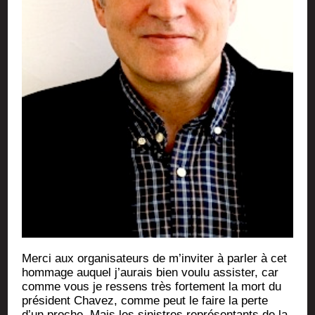
Mer­ci aux orga­ni­sa­teurs de m’in­vi­ter à par­ler à cet
hom­mage auquel j’au­rais bien vou­lu assis­ter, car
comme vous je res­sens très for­te­ment la mort du
pré­sident Cha­vez, comme peut le faire la perte
d’un proche. Mais les sinistres repré­sen­tants de la