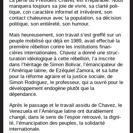
La perte du Pré­sident Cha­vez est irré­pa­rable. Nous
man­que­ra tou­jours sa joie de vivre, sa clar­té poli­
tique, con carac­tère infor­mel et irré­vé­rent, son
contact cha­leu­reux avec la popu­la­tion, sa déci­sion
poli­tique, son entiè­re­té, son humour.
Mais heu­reu­se­ment, son tra­vail s’est gref­fé sur un
peuple mobi­li­sé qui déjà en 1989, avait effec­tué la
pre­mière rébel­lion contre les ins­ti­tu­tions finan­
cières inter­na­tio­nales. Cha­vez a don­né une struc­
tu­ra­tion idéo­lo­gique à cette rébel­lion, l’a ins­crite
dans l’hé­ri­tage de Simon Boli­var, l’é­man­ci­pa­teur de
l’A­mé­rique latine, de Ezé­quiel Zamo­ra, et sa lutte
pour la réforme agraire et la jus­tice sociale, de
Simon Rodri­guez, le pro­fes­seur, qui a ouvré pour le
déve­lop­pe­ment endo­gène plu­tôt que la
dépendance.
Après le pas­sage et le tra­vail assi­du de Cha­vez, le
Vene­zue­la et l’A­mé­rique latine ont dura­ble­ment
chan­gé, dans le sens de l’es­poir retrou­vé, la digni­
té, l’é­man­ci­pa­tion des peuples, la soli­da­ri­té
internationale.