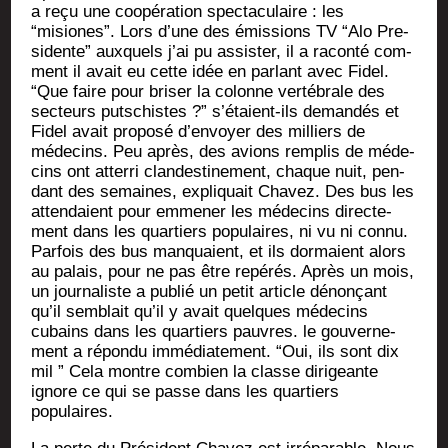
a reçu une coopé­ra­tion spec­ta­cu­laire : les
“misiones”. Lors d’une des émis­sions TV “Alo Pre­
si­dente” aux­quels j’ai pu assis­ter, il a racon­té com­
ment il avait eu cette idée en par­lant avec Fidel.
“Que faire pour bri­ser la colonne ver­té­brale des
sec­teurs put­schistes ?” s’é­taient-ils deman­dés et
Fidel avait pro­po­sé d’en­voyer des mil­liers de
méde­cins. Peu après, des avions rem­plis de méde­
cins ont atter­ri clan­des­ti­ne­ment, chaque nuit, pen­
dant des semaines, expli­quait Cha­vez. Des bus les
atten­daient pour emme­ner les méde­cins direc­te­
ment dans les quar­tiers popu­laires, ni vu ni connu.
Par­fois des bus man­quaient, et ils dor­maient alors
au palais, pour ne pas être repé­rés. Après un mois,
un jour­na­liste a publié un petit article dénon­çant
qu’il sem­blait qu’il y avait quelques méde­cins
cubains dans les quar­tiers pauvres. le gou­ver­ne­
ment a répon­du immé­dia­te­ment. “Oui, ils sont dix
mil ” Cela montre com­bien la classe diri­geante
ignore ce qui se passe dans les quar­tiers
populaires.