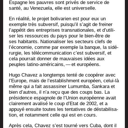
Espagne les pauvres sont pri­vés de ser­vice de
san­té, au Vene­zue­la, elle est universelle.
En réa­li­té, le pro­jet boli­va­rien est pour eux un
exemple très sub­ver­sif, puis­qu’il s’a­git de frei­ner
l’ap­pé­tit des entre­prises trans­na­tio­nales, et d’u­ti­li­
ser les res­sources du pays pour le bien-être de
ses habi­tants. Natio­na­li­ser les sec­teurs clefs de
l’é­co­no­mie, comme par exemple la banque, la sidé­
rur­gie, les télé­com­mu­ni­ca­tion c’est sub­ver­sif, et
cela pour­rait don­ner de mau­vaises idées aux
peuples lati­no-amé­ri­cains, — et européens.
Hugo Cha­vez a long­temps ten­té de coopé­rer avec
l’Eu­rope, mais de l’es­ta­blish­ment euro­péen, celui-là
même qui a fait assas­si­ner Lumum­ba, San­ka­ra et
bien d’autres, il n’a reçu que des coups bas. La
pré­si­dence espa­gnole de l’U­nion euro­péenne avait
clai­re­ment ava­li­sé le coup d’E­tat de 2002, et a
appuyé ensuite toutes les ten­ta­tives de désta­bi­li­sa­
tion, et notam­ment celle qui est en cours.
Après cela, Cha­vez s’est tour­né vers Cuba, dont il