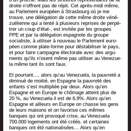
droite n’offrent pas de répit. Cet après-midi même,
au Par­le­ment euro­péen à Stras­bourg où je me
trouve, une délé­ga­tion de cette même droite véné­
zué­lienne qui a ten­té à plu­sieurs reprises de per­pé­
trer un coup d’état‑, est invi­tée par les groupes
PPE et par la délé­ga­tion espa­gnole du groupe
socia­liste, à uti­li­ser à nou­veau le Par­le­ment euro­
péen comme plate-forme pour désta­bi­li­ser le pays,
et pour faire cam­pagne élec­to­rale avec des argu­
ments qu’ils n’osent même pas uti­li­ser au Vene­zue­
la même tant ils sont faux.
Et pour­tant.… alors qu’au Vene­zue­la, la pau­vre­té a
dimi­nué de moi­tié, en Espagne la pau­vre­té des
enfants s’est mul­ti­pliée par deux. Alors qu’en
Espagne et en Europe le chô­mage atteint plus de
20 %, au Vene­zue­la il est de 6,9%. Alors qu’en
Espagne et ailleurs en Europe on chasse les gens
de leurs mai­sons et on favo­rise ces mêmes
banques qui ont pro­vo­qué crise, au Vene­zue­la
700.000 loge­ments ont été créés. et cer­taines
banques ont été natio­na­li­sées… Alors qu’en