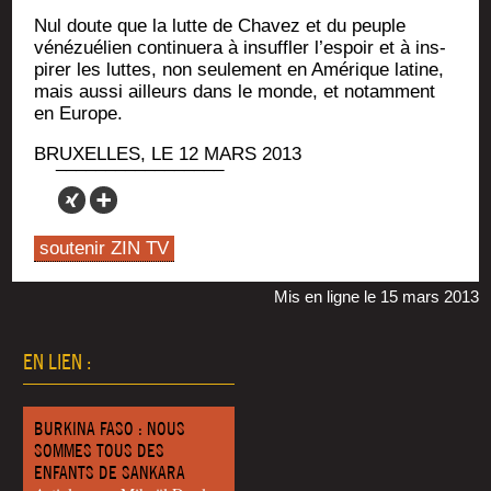
Nul doute que la lutte de Cha­vez et du peuple
véné­zué­lien conti­nue­ra à insuf­fler l’es­poir et à ins­
pi­rer les luttes, non seule­ment en Amé­rique latine,
mais aus­si ailleurs dans le monde, et notam­ment
en Europe.
BRUXELLES, LE 12 MARS 2013
soutenir ZIN TV
Mis en ligne le 15 mars 2013
EN LIEN :
BURKINA FASO : NOUS
SOMMES TOUS DES
ENFANTS DE SANKARA