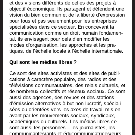
et des visions dif­fé­rents de celles des pro­jets à
objec­tif éco­no­mique. Ils par­tagent et défendent une
vision du bien com­mun et de la liber­té d’expression
pour tous et pas seule­ment pour les entre­prises
spé­cia­li­sées dans ce sec­teur. En conce­vant la
com­mu­ni­ca­tion comme un droit humain fon­da­men­
tal, ils envi­sagent pour cela d’en modi­fier les
modes d’organisation, les approches et les pra­
tiques, de l’échelle locale à l’échelle internationale.
Qui sont les médias libres ?
Ce sont des sites acti­vistes et des sites de publi­
ca­tions à carac­tère popu­laire, des radios et des
télé­vi­sions com­mu­nau­taires, des relais cultu­rels, et
de nom­breux col­lec­tifs et réseaux sociaux. Ce sont
aus­si des agences, des revues et des sta­tions
d’émission alter­na­tives à but non-lucra­tif, spé­cia­li­
sées ou orien­tées vers les axes de tra­vail mis en
avant par les mou­ve­ments sociaux, syn­di­caux,
aca­dé­miques ou cultu­rels. Les médias libres ce
sont aus­si les per­sonnes – les jour­na­listes, les
communicantes/ants et éducommunicatrices/eurs,