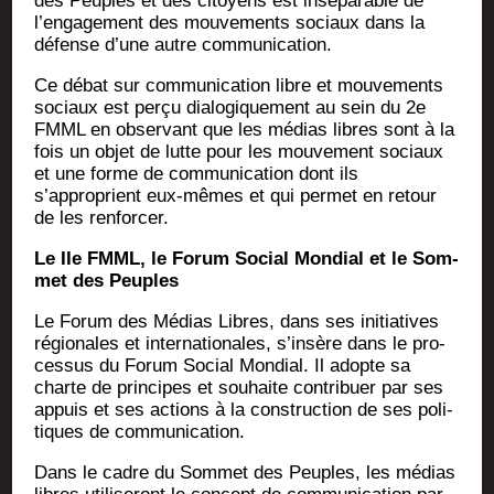
des Peuples et des citoyens est insé­pa­rable de
l’engagement des mou­ve­ments sociaux dans la
défense d’une autre communication.
Ce débat sur com­mu­ni­ca­tion libre et mou­ve­ments
sociaux est per­çu dia­lo­gi­que­ment au sein du 2e
FMML en obser­vant que les médias libres sont à la
fois un objet de lutte pour les mou­ve­ment sociaux
et une forme de com­mu­ni­ca­tion dont ils
s’approprient eux-mêmes et qui per­met en retour
de les renforcer.
Le IIe FMML, le Forum Social Mon­dial et le Som­
met des Peuples
Le Forum des Médias Libres, dans ses ini­tia­tives
régio­nales et inter­na­tio­nales, s’insère dans le pro­
ces­sus du Forum Social Mon­dial. Il adopte sa
charte de prin­cipes et sou­haite contri­buer par ses
appuis et ses actions à la construc­tion de ses poli­
tiques de communication.
Dans le cadre du Som­met des Peuples, les médias