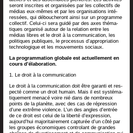
seront ins­crites et orga­ni­sées par les col­lec­tifs de
médias eux-mêmes et par les orga­ni­sa­tions inté­
res­sées, qui débou­che­ront ain­si sur un pro­gramme
col­lec­tif. Celui-ci sera gui­dé par des axes thé­ma­
tiques orga­ni­sé autour de la rela­tion entre les
médias libres et le droit à la com­mu­ni­ca­tion, les
poli­tiques publiques, le pro­ces­sus d’appropriation
tech­no­lo­gique et les mou­ve­ments sociaux.
La pro­gram­ma­tion glo­bale est actuel­le­ment en
cours d’élaboration.
1. Le droit à la communication
Le droit à la com­mu­ni­ca­tion doit être garan­ti et res­
pec­té comme un droit humain. Mais il est sys­té­ma­
ti­que­ment mena­cé voire nié dans de nom­breux
points de la pla­nète, avec des cas de répres­sion
d’une extrême vio­lence. L’un des angles d’entrée
de ce droit est celui de la liber­té d’expression,
aujourd’hui majo­ri­tai­re­ment cap­tu­rée d’un côté par
les groupes éco­no­miques contro­lant de grandes