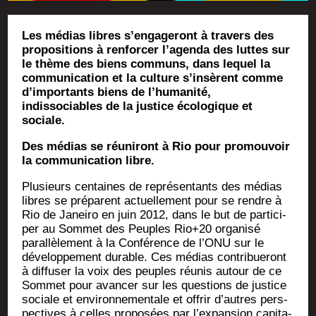
Les médias libres s’engageront à travers des
propositions à renforcer l’agenda des luttes sur
le thème des biens communs, dans lequel la
communication et la culture s’insèrent comme
d’importants biens de l’humanité,
indissociables de la justice écologique et
sociale.
Des médias se réuni­ront à Rio pour pro­mou­voir
la com­mu­ni­ca­tion libre.
Plu­sieurs cen­taines de repré­sen­tants des médias
libres se pré­parent actuel­le­ment pour se rendre à
Rio de Janei­ro en juin 2012, dans le but de par­ti­ci­
per au Som­met des Peuples Rio+20 orga­ni­sé
paral­lè­le­ment à la Confé­rence de l’ONU sur le
déve­lop­pe­ment durable. Ces médias contri­bue­ront
à dif­fu­ser la voix des peuples réunis autour de ce
Som­met pour avan­cer sur les ques­tions de jus­tice
sociale et envi­ron­ne­men­tale et offrir d’autres pers­
pec­tives à celles pro­po­sées par l’expansion capi­ta­