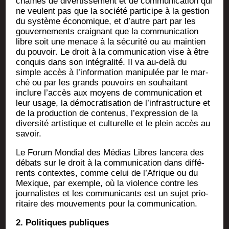
chaînes de diver­tis­se­ment et de com­mu­ni­ca­tion qui
ne veulent pas que la socié­té par­ti­cipe à la ges­tion
du sys­tème éco­no­mique, et d’autre part par les
gou­ver­ne­ments crai­gnant que la com­mu­ni­ca­tion
libre soit une menace à la sécu­ri­té ou au main­tien
du pou­voir. Le droit à la com­mu­ni­ca­tion vise à être
conquis dans son inté­gra­li­té. Il va au-delà du
simple accès à l’information mani­pu­lée par le mar­
ché ou par les grands pou­voirs en sou­hai­tant
inclure l’accès aux moyens de com­mu­ni­ca­tion et
leur usage, la démo­cra­ti­sa­tion de l’infrastructure et
de la pro­duc­tion de conte­nus, l’expression de la
diver­si­té artis­tique et cultu­relle et le plein accès au
savoir.
Le Forum Mon­dial des Médias Libres lan­ce­ra des
débats sur le droit à la com­mu­ni­ca­tion dans dif­fé­
rents contextes, comme celui de l’Afrique ou du
Mexique, par exemple, où la vio­lence contre les
jour­na­listes et les com­mu­ni­cants est un sujet prio­
ri­taire des mou­ve­ments pour la communication.
2. Poli­tiques publiques