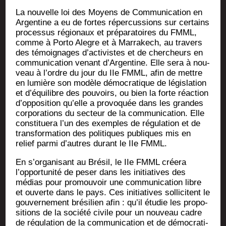
La nou­velle loi des Moyens de Com­mu­ni­ca­tion en
Argen­tine a eu de fortes réper­cus­sions sur cer­tains
pro­ces­sus régio­naux et pré­pa­ra­toires du FMML,
comme à Por­to Alegre et à Mar­ra­kech, au tra­vers
des témoi­gnages d’activistes et de cher­cheurs en
com­mu­ni­ca­tion venant d’Argentine. Elle sera à nou­
veau à l’ordre du jour du IIe FMML, afin de mettre
en lumière son modèle démo­cra­tique de légis­la­tion
et d’équilibre des pou­voirs, ou bien la forte réac­tion
d’opposition qu’elle a pro­vo­quée dans les grandes
cor­po­ra­tions du sec­teur de la com­mu­ni­ca­tion. Elle
consti­tue­ra l’un des exemples de régu­la­tion et de
trans­for­ma­tion des poli­tiques publiques mis en
relief par­mi d’autres durant le IIe FMML.
En s’organisant au Bré­sil, le IIe FMML crée­ra
l’opportunité de peser dans les ini­tia­tives des
médias pour pro­mou­voir une com­mu­ni­ca­tion libre
et ouverte dans le pays. Ces ini­tia­tives sol­li­citent le
gou­ver­ne­ment bré­si­lien afin : qu’il étu­die les pro­po­
si­tions de la socié­té civile pour un nou­veau cadre
de régu­la­tion de la com­mu­ni­ca­tion et de démo­cra­ti­