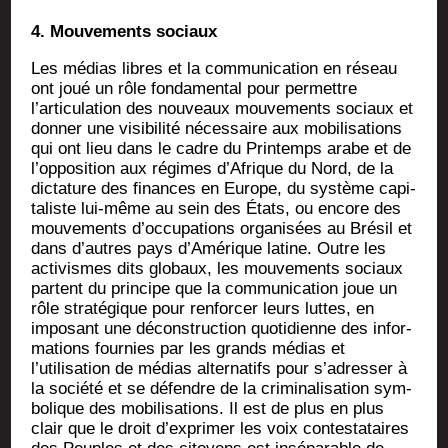
4. Mou­ve­ments sociaux
Les médias libres et la com­mu­ni­ca­tion en réseau
ont joué un rôle fon­da­men­tal pour per­mettre
l’articulation des nou­veaux mou­ve­ments sociaux et
don­ner une visi­bi­li­té néces­saire aux mobi­li­sa­tions
qui ont lieu dans le cadre du Prin­temps arabe et de
l’opposition aux régimes d’Afrique du Nord, de la
dic­ta­ture des finances en Europe, du sys­tème capi­
ta­liste lui-même au sein des États, ou encore des
mou­ve­ments d’occupations orga­ni­sées au Bré­sil et
dans d’autres pays d’Amérique latine. Outre les
acti­vismes dits glo­baux, les mou­ve­ments sociaux
partent du prin­cipe que la com­mu­ni­ca­tion joue un
rôle stra­té­gique pour ren­for­cer leurs luttes, en
impo­sant une décons­truc­tion quo­ti­dienne des infor­
ma­tions four­nies par les grands médias et
l’utilisation de médias alter­na­tifs pour s’adresser à
la socié­té et se défendre de la cri­mi­na­li­sa­tion sym­
bo­lique des mobi­li­sa­tions. Il est de plus en plus
clair que le droit d’exprimer les voix contes­ta­taires