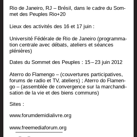
Rio de Janei­ro, RJ – Bré­sil, dans le cadre du Som­
met des Peuples Rio+20
Lieux des acti­vi­tés des 16 et 17 juin :
Uni­ver­si­té Fédé­rale de Rio de Janei­ro (pro­gram­ma­
tion cen­trale avec débats, ate­liers et séances
plénières)
Dates du Som­met des Peuples : 15 – 23 juin 2012
Ater­ro do Fla­men­go – (cou­ver­tures par­ti­ci­pa­tives,
forums de radio et TV, ate­liers) ; Ater­ro do Fla­men­
go – (assem­blée de conver­gence sur la mar­chan­di­
sa­tion de la vie et des biens communs)
Sites :
www.forumdemidialivre.org
www.freemediaforum.org