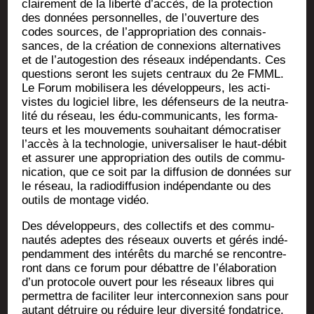
clai­re­ment de la liber­té d’accès, de la pro­tec­tion
des don­nées per­son­nelles, de l’ouverture des
codes sources, de l’appropriation des connais­
sances, de la créa­tion de connexions alter­na­tives
et de l’autogestion des réseaux indé­pen­dants. Ces
ques­tions seront les sujets cen­traux du 2e FMML.
Le Forum mobi­li­se­ra les déve­lop­peurs, les acti­
vistes du logi­ciel libre, les défen­seurs de la neu­tra­
li­té du réseau, les édu-com­mu­ni­cants, les for­ma­
teurs et les mou­ve­ments sou­hai­tant démo­cra­ti­ser
l’accès à la tech­no­lo­gie, uni­ver­sa­li­ser le haut-débit
et assu­rer une appro­pria­tion des outils de com­mu­
ni­ca­tion, que ce soit par la dif­fu­sion de don­nées sur
le réseau, la radio­dif­fu­sion indé­pen­dante ou des
outils de mon­tage vidéo.
Des déve­lop­peurs, des col­lec­tifs et des com­mu­
nau­tés adeptes des réseaux ouverts et gérés indé­
pen­dam­ment des inté­rêts du mar­ché se ren­con­tre­
ront dans ce forum pour débattre de l’élaboration
d’un pro­to­cole ouvert pour les réseaux libres qui
per­met­tra de faci­li­ter leur inter­con­nexion sans pour
autant détruire ou réduire leur diver­si­té fondatrice.