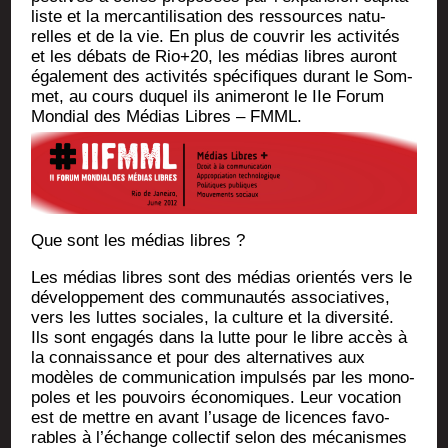
liste et la mer­can­ti­li­sa­tion des res­sources natu­
relles et de la vie. En plus de cou­vrir les acti­vi­tés
et les débats de Rio+20, les médias libres auront
éga­le­ment des acti­vi­tés spé­ci­fiques durant le Som­
met, au cours duquel ils ani­me­ront le IIe Forum
Mon­dial des Médias Libres – FMML.
Que sont les médias libres ?
Les médias libres sont des médias orien­tés vers le
déve­lop­pe­ment des com­mu­nau­tés asso­cia­tives,
vers les luttes sociales, la culture et la diver­si­té.
Ils sont enga­gés dans la lutte pour le libre accès à
la connais­sance et pour des alter­na­tives aux
modèles de com­mu­ni­ca­tion impul­sés par les mono­
poles et les pou­voirs éco­no­miques. Leur voca­tion
est de mettre en avant l’usage de licences favo­
rables à l’échange col­lec­tif selon des méca­nismes