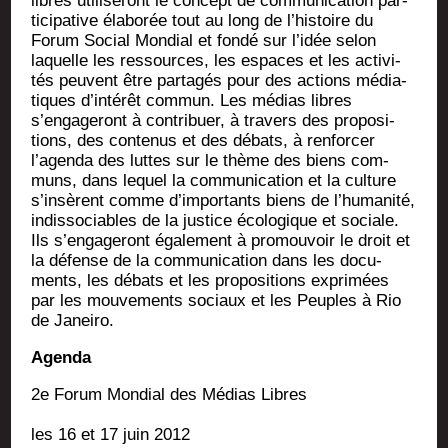
libres uti­li­se­ront le concept de com­mu­ni­ca­tion par­
ti­ci­pa­tive éla­bo­rée tout au long de l’histoire du
Forum Social Mon­dial et fon­dé sur l’idée selon
laquelle les res­sources, les espaces et les acti­vi­
tés peuvent être par­ta­gés pour des actions média­
tiques d’intérêt com­mun. Les médias libres
s’engageront à contri­buer, à tra­vers des pro­po­si­
tions, des conte­nus et des débats, à ren­for­cer
l’agenda des luttes sur le thème des biens com­
muns, dans lequel la com­mu­ni­ca­tion et la culture
s’insèrent comme d’importants biens de l’humanité,
indis­so­ciables de la jus­tice éco­lo­gique et sociale.
Ils s’engageront éga­le­ment à pro­mou­voir le droit et
la défense de la com­mu­ni­ca­tion dans les docu­
ments, les débats et les pro­po­si­tions expri­mées
par les mou­ve­ments sociaux et les Peuples à Rio
de Janeiro.
Agen­da
2e Forum Mon­dial des Médias Libres
les 16 et 17 juin 2012