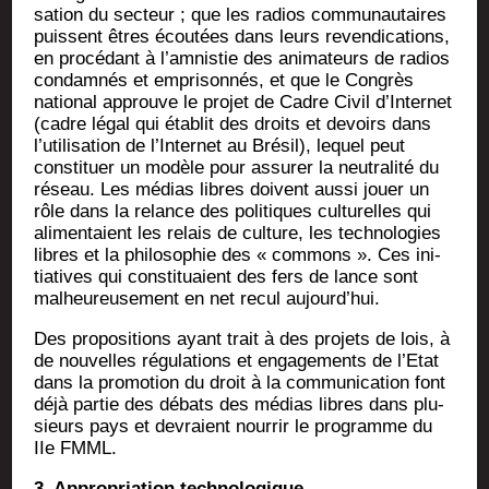
sa­tion du sec­teur ; que les radios com­mu­nau­taires
puissent êtres écou­tées dans leurs reven­di­ca­tions,
en pro­cé­dant à l’amnistie des ani­ma­teurs de radios
condam­nés et empri­son­nés, et que le Congrès
natio­nal approuve le pro­jet de Cadre Civil d’Internet
(cadre légal qui éta­blit des droits et devoirs dans
l’utilisation de l’Internet au Bré­sil), lequel peut
consti­tuer un modèle pour assu­rer la neu­tra­li­té du
réseau. Les médias libres doivent aus­si jouer un
rôle dans la relance des poli­tiques cultu­relles qui
ali­men­taient les relais de culture, les tech­no­lo­gies
libres et la phi­lo­so­phie des « com­mons ». Ces ini­
tia­tives qui consti­tuaient des fers de lance sont
mal­heu­reu­se­ment en net recul aujourd’hui.
Des pro­po­si­tions ayant trait à des pro­jets de lois, à
de nou­velles régu­la­tions et enga­ge­ments de l’Etat
dans la pro­mo­tion du droit à la com­mu­ni­ca­tion font
déjà par­tie des débats des médias libres dans plu­
sieurs pays et devraient nour­rir le pro­gramme du
IIe FMML.
3. Appro­pria­tion technologique