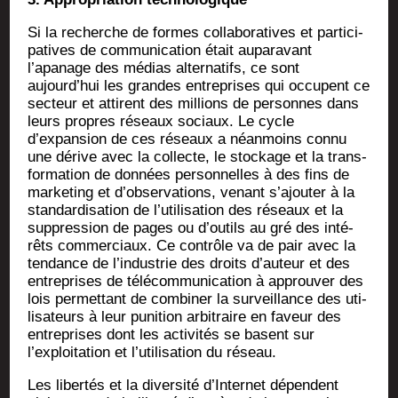
Si la recherche de formes col­la­bo­ra­tives et par­ti­ci­
pa­tives de com­mu­ni­ca­tion était aupa­ra­vant
l’apanage des médias alter­na­tifs, ce sont
aujourd’hui les grandes entre­prises qui occupent ce
sec­teur et attirent des mil­lions de per­sonnes dans
leurs propres réseaux sociaux. Le cycle
d’expansion de ces réseaux a néan­moins connu
une dérive avec la col­lecte, le sto­ckage et la trans­
for­ma­tion de don­nées per­son­nelles à des fins de
mar­ke­ting et d’observations, venant s’ajouter à la
stan­dar­di­sa­tion de l’utilisation des réseaux et la
sup­pres­sion de pages ou d’outils au gré des inté­
rêts com­mer­ciaux. Ce contrôle va de pair avec la
ten­dance de l’industrie des droits d’auteur et des
entre­prises de télé­com­mu­ni­ca­tion à approu­ver des
lois per­met­tant de com­bi­ner la sur­veillance des uti­
li­sa­teurs à leur puni­tion arbi­traire en faveur des
entre­prises dont les acti­vi­tés se basent sur
l’exploitation et l’utilisation du réseau.
Les liber­tés et la diver­si­té d’Internet dépendent