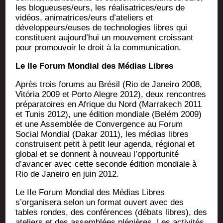
les blogueuses/eurs, les réalisatrices/eurs de
vidéos, animatrices/eurs d’ateliers et
développeurs/euses de tech­no­lo­gies libres qui
consti­tuent aujourd’hui un mou­ve­ment crois­sant
pour pro­mou­voir le droit à la communication.
Le IIe Forum Mon­dial des Médias Libres
Après trois forums au Bré­sil (Rio de Janei­ro 2008,
Vitó­ria 2009 et Por­to Alegre 2012), deux ren­contres
pré­pa­ra­toires en Afrique du Nord (Mar­ra­kech 2011
et Tunis 2012), une édi­tion mon­diale (Belém 2009)
et une Assem­blée de Conver­gence au Forum
Social Mon­dial (Dakar 2011), les médias libres
construisent petit à petit leur agen­da, régio­nal et
glo­bal et se donnent à nou­veau l’opportunité
d’avancer avec cette seconde édi­tion mon­diale à
Rio de Janei­ro en juin 2012.
Le IIe Forum Mon­dial des Médias Libres
s’organisera selon un for­mat ouvert avec des
tables rondes, des confé­rences (débats libres), des
ate­liers et des assem­blées plé­nières. Les acti­vi­tés