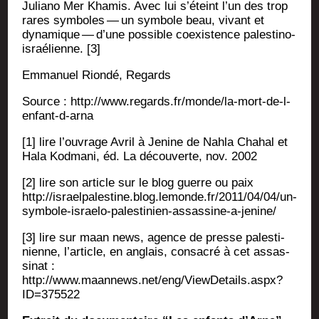
Julia­no Mer Kha­mis. Avec lui s’éteint l’un des trop
rares sym­boles — un sym­bole beau, vivant et
dyna­mique — d’une pos­sible coexis­tence pales­ti­no-
israé­lienne. [3]
Emma­nuel Rion­dé, Regards
Source : http://www.regards.fr/monde/la-mort-de-l-
enfant-d-arna
[1] lire l’ouvrage Avril à Jenine de Nah­la Cha­hal et
Hala Kod­ma­ni, éd. La décou­verte, nov. 2002
[2] lire son article sur le blog guerre ou paix
http://israelpalestine.blog.lemonde.fr/2011/04/04/un-
symbole-israelo-palestinien-assassine-a-jenine/
[3] lire sur maan news, agence de presse pales­ti­
nienne, l’article, en anglais, consa­cré à cet assas­
si­nat :
http://www.maannews.net/eng/ViewDetails.aspx?
ID=375522