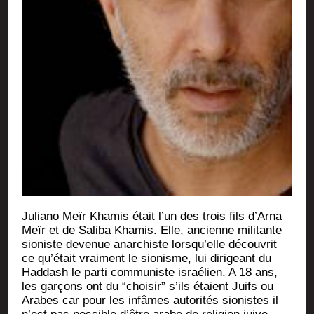
Julia­no Meïr Kha­mis était l’un des trois fils d’Ar­na
Meïr et de Sali­ba Kha­mis. Elle, ancienne mili­tante
sio­niste deve­nue anar­chiste lors­qu’elle décou­vrit
ce qu’é­tait vrai­ment le sio­nisme, lui diri­geant du
Had­dash le par­ti com­mu­niste israé­lien. A 18 ans,
les gar­çons ont du “choi­sir” s’ils étaient Juifs ou
Arabes car pour les infâmes auto­ri­tés sio­nistes il