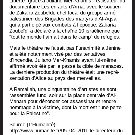
Liber­té” grâce à Julia­no Mer-Kha­mis, réa­li­sa­teur du
docu­men­taire Les enfants d’Arna, avec le sou­tien
de Zaka­ria Zou­beï­di, chef local du groupe armé
pales­ti­nien des Bri­gades des mar­tyrs d’Al-Aqsa,
qui a par­ti­ci­pé aux com­bats à l’époque. Zaka­ria
Zou­beï­di a décla­ré à la chaîne 10 israé­lienne que
“tout le monde l’aimait dans le camp” de réfugiés.
Mais le théâtre ne fai­sait pas l’unanimité à Jénine
et a été notam­ment visé par des ten­ta­tives
d’incendie, Julia­no Mer-Kha­mis ayant lui-même
affir­mé avoir été par le pas­sé la cible de menaces.
La der­nière pro­duc­tion du théâtre était une repré­
sen­ta­tion d’Alice au pays des merveilles.
A Ramal­lah, une cin­quan­taine d’artistes se sont
ras­sem­blés lun­di soir sur la place cen­trale d’Al-
Manara pour dénon­cer cet assas­si­nat et rendre
hom­mage à la vic­time, dont la mort est “une perte
pour la Palestine”.
Source (L’Humanité):
http://www.humanite.fr/05_04_2011-le-directeur-du-