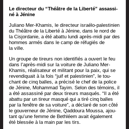
Le direc­teur du “Théâtre de la Liber­té” assas­si­
né à Jénine
Julia­no Mer-Kha­mis, le direc­teur israé­lo-pales­ti­nien
du Théâtre de la Liber­té à Jénine, dans le nord de
la Cis­jor­da­nie, a été abat­tu lun­di après-midi par des
hommes armés dans le camp de réfu­giés de
la ville.
Un groupe de tireurs non iden­ti­fiés a ouvert le feu
dans l’après-midi sur la voi­ture de Julia­no Mer-
Kha­mis, réa­li­sa­teur et mili­tant pour la paix, qui se
reven­di­quait à la fois “juif et pales­ti­nien”, le tou­
chant de cinq balles, a pré­ci­sé le chef de la police
de Jénine, Moham­mad Tayim. Selon des témoins, il
a été assas­si­né par deux tireurs mas­qués. “Il a été
abat­tu par un tireur mas­qué qui a tiré cinq balles
par la fenêtre de sa voi­ture”, a décla­ré de son côté
le gou­ver­neur de Jénine, Qad­dou­ra Mous­sa, ajou­
tant qu’une femme de Beth­léem avait éga­le­ment
été bles­sée à la main par les tirs.