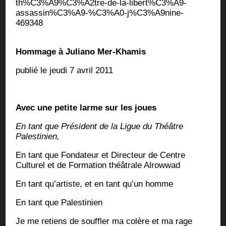
th%C3%A9%C3%A2tre-de-la-libert%C3%A9-
assassin%C3%A9-%C3%A0‑j%C3%A9nine-
469348
Hom­mage à Julia­no Mer-Khamis
publié le jeu­di 7 avril 2011
Avec une petite larme sur les joues
En tant que Pré­sident de la Ligue du Théâtre
Palestinien,
En tant que Fon­da­teur et Direc­teur de Centre
Cultu­rel et de For­ma­tion théâ­trale Alrowwad
En tant qu’artiste, et en tant qu’un homme
En tant que Palestinien
Je me retiens de souf­fler ma colère et ma rage