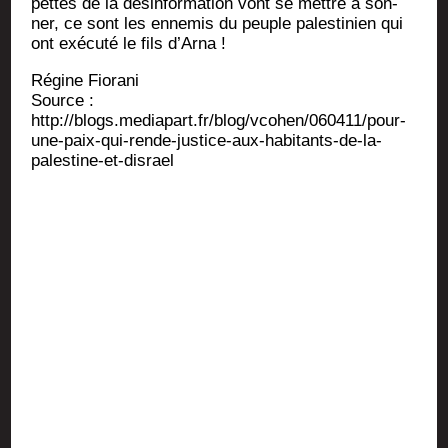
pettes de la dés­in­for­ma­tion vont se mettre à son­
ner, ce sont les enne­mis du peuple pales­ti­nien qui
ont exé­cu­té le fils d’Arna !
Régine Fio­ra­ni
Source :
http://blogs.mediapart.fr/blog/vcohen/060411/pour-
une-paix-qui-rende-justice-aux-habitants-de-la-
palestine-et-disrael