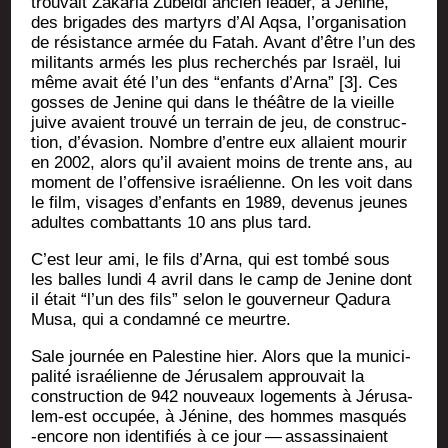
trou­vait Zaka­ria Zubei­di ancien lea­der, à Jenine,
des bri­gades des mar­tyrs d’Al Aqsa, l’organisation
de résis­tance armée du Fatah. Avant d’être l’un des
mili­tants armés les plus recher­chés par Israël, lui
même avait été l’un des “enfants d’Arna” [3]. Ces
gosses de Jenine qui dans le théâtre de la vieille
juive avaient trou­vé un ter­rain de jeu, de construc­
tion, d’évasion. Nombre d’entre eux allaient mou­rir
en 2002, alors qu’il avaient moins de trente ans, au
moment de l’offensive israé­lienne. On les voit dans
le film, visages d’enfants en 1989, deve­nus jeunes
adultes com­bat­tants 10 ans plus tard.
C’est leur ami, le fils d’Arna, qui est tom­bé sous
les balles lun­di 4 avril dans le camp de Jenine dont
il était “l’un des fils” selon le gou­ver­neur Qadu­ra
Musa, qui a condam­né ce meurtre.
Sale jour­née en Pales­tine hier. Alors que la muni­ci­
pa­li­té israé­lienne de Jéru­sa­lem approu­vait la
construc­tion de 942 nou­veaux loge­ments à Jéru­sa­
lem-est occu­pée, à Jénine, des hommes mas­qués
‑encore non iden­ti­fiés à ce jour — assas­si­naient