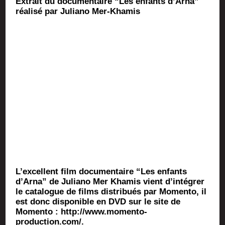
Extrait du docu­men­taire “Les enfants d’Arna”
réa­li­sé par Julia­no Mer-Khamis
L’excellent film docu­men­taire “Les enfants
d’Arna” de Julia­no Mer Kha­mis vient d’intégrer
le cata­logue de films dis­tri­bués par Momen­to, il
est donc dis­po­nible en DVD sur le site de
Momen­to : http://www.momento-
production.com/.