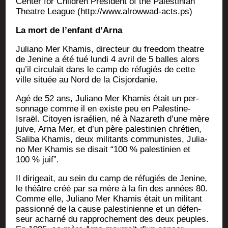
Cen­ter for Chil­dren Pre­sident of the Pales­ti­nian
Theatre League (http://www.alrowwad-acts.ps)
La mort de l’enfant d’Arna
Julia­no Mer Kha­mis, direc­teur du free­dom theatre
de Jenine a été tué lun­di 4 avril de 5 balles alors
qu’il cir­cu­lait dans le camp de réfu­giés de cette
ville située au Nord de la Cisjordanie.
Agé de 52 ans, Julia­no Mer Kha­mis était un per­
son­nage comme il en existe peu en Pales­tine-
Israël. Citoyen israé­lien, né à Naza­reth d’une mère
juive, Arna Mer, et d’un père pales­ti­nien chré­tien,
Sali­ba Kha­mis, deux mili­tants com­mu­nistes, Julia­
no Mer Kha­mis se disait “100 % pales­ti­nien et
100 % juif”.
Il diri­geait, au sein du camp de réfu­giés de Jenine,
le théâtre créé par sa mère à la fin des années 80.
Comme elle, Julia­no Mer Kha­mis était un mili­tant
pas­sion­né de la cause pales­ti­nienne et un défen­
seur achar­né du rap­pro­che­ment des deux peuples.