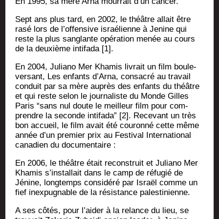
En 1995, sa mère Arna mour­rait d’un cancer.
Sept ans plus tard, en 2002, le théâtre allait être
rasé lors de l’offensive israé­lienne à Jenine qui
reste la plus san­glante opé­ra­tion menée au cours
de la deuxième inti­fa­da [1].
En 2004, Julia­no Mer Kha­mis livrait un film bou­le­
ver­sant, Les enfants d’Arna, consa­cré au tra­vail
conduit par sa mère auprès des enfants du théâtre
et qui reste selon le jour­na­liste du Monde Gilles
Paris “sans nul doute le meilleur film pour com­
prendre la seconde inti­fa­da” [2]. Rece­vant un très
bon accueil, le film avait été cou­ron­né cette même
année d’un pre­mier prix au Fes­ti­val Inter­na­tio­nal
cana­dien du documentaire :
En 2006, le théâtre était recons­truit et Julia­no Mer
Kha­mis s’installait dans le camp de réfu­gié de
Jénine, long­temps consi­dé­ré par Israël comme un
fief inex­pug­nable de la résis­tance palestinienne.
A ses côtés, pour l’aider à la relance du lieu, se