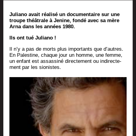
Julia­no avait réa­li­sé un docu­men­taire sur une
troupe théâ­trale à Jenine, fon­dé avec sa mère
Arna dans les années 1980.
Ils ont tué Juliano !
Il n’y a pas de morts plus impor­tants que d’autres.
En Pales­tine, chaque jour un homme, une femme,
un enfant est assas­si­né direc­te­ment ou indi­rec­te­
ment par les sionistes.