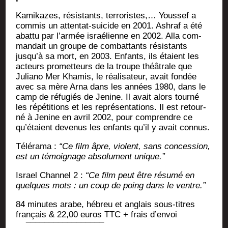
Kami­kazes, résis­tants, ter­ro­ristes,… Yous­sef a
com­mis un atten­tat-sui­cide en 2001. Ash­raf a été
abat­tu par l’armée israé­lienne en 2002. Alla com­
man­dait un groupe de com­bat­tants résis­tants
jusqu’à sa mort, en 2003. Enfants, ils étaient les
acteurs pro­met­teurs de la troupe théâ­trale que
Julia­no Mer Kha­mis, le réa­li­sa­teur, avait fon­dée
avec sa mère Arna dans les années 1980, dans le
camp de réfu­giés de Jenine. Il avait alors tour­né
les répé­ti­tions et les repré­sen­ta­tions. Il est retour­
né à Jenine en avril 2002, pour com­prendre ce
qu’étaient deve­nus les enfants qu’il y avait connus.
Télé­ra­ma :
“Ce film âpre, violent, sans conces­sion,
est un témoi­gnage abso­lu­ment unique.”
Israel Chan­nel 2 :
“Ce film peut être résu­mé en
quelques mots : un coup de poing dans le ventre.”
84 minutes arabe, hébreu et anglais sous-titres
fran­çais & 22,00 euros TTC + frais d’envoi