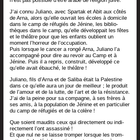
n’est pas pos­sible d’être arabe de reli­gion juive.
J’ai connu Julia­no, avec Spar­tak et Abit aux côtés
de Arna, alors qu’elle ouvrait les écoles à domi­cile
dans le camp de réfu­giés de Jénine, les biblio­
thèques dans le camp, qu’elle déve­lop­pait les fêtes
et le théâtre pour que les enfants oublient un
moment l’hor­reur de l’occupation.
Puis lorsque le can­cer a ron­gé Arna, Julia­no l’a
accom­pa­gné pour dire au revoir au Camp et à
Jénine. Puis il a repris, construit, déve­lop­pé ce
qu’elle avait ébau­ché, le théâtre !
Julia­no, fils d’Ar­na et de Sali­ba était la Pales­tine
dans ce qu’elle aura un jour de meilleur ; le pro­duit
de l’a­mour et de la lutte, de l’art et de la résistance.
J’ai de la peine pour sa com­pagne, à ses frères à
ses amis, à la popu­la­tion de Jénine et en par­ti­cu­lier
du camp de réfu­giés et de la colère !
Que soient mau­dits ceux qui direc­te­ment ou indi­
rec­te­ment l’ont assassiné !
Et que nul ne se laisse trom­per lorsque les trom­