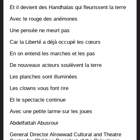
Et il devient des Han­dha­las qui fleu­rissent la terre
Avec le rouge des anémones
Une pen­sée ne meurt pas
Car la Liber­té a déjà occu­pé les cœurs
En on entend les marches et les pas
De nou­veaux acteurs sou­lèvent la terre
Les planches sont illuminées
Les clowns vous font rire
Et le spec­tacle continue
Avec une petite larme sur les joues
Abdel­fat­tah Abusrour
Gene­ral Direc­tor Alrow­wad Cultu­ral and Theatre