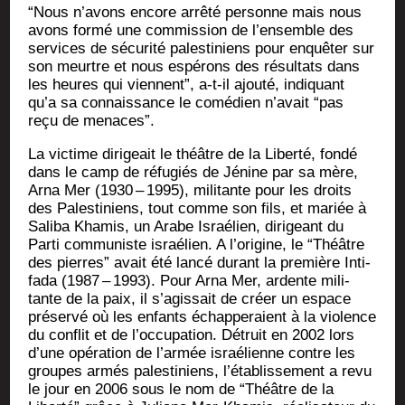
“Nous n’avons encore arrê­té per­sonne mais nous
avons for­mé une com­mis­sion de l’ensemble des
ser­vices de sécu­ri­té pales­ti­niens pour enquê­ter sur
son meurtre et nous espé­rons des résul­tats dans
les heures qui viennent”, a‑t-il ajou­té, indi­quant
qu’a sa connais­sance le comé­dien n’avait “pas
reçu de menaces”.
La vic­time diri­geait le théâtre de la Liber­té, fon­dé
dans le camp de réfu­giés de Jénine par sa mère,
Arna Mer (1930 – 1995), mili­tante pour les droits
des Pales­ti­niens, tout comme son fils, et mariée à
Sali­ba Kha­mis, un Arabe Israé­lien, diri­geant du
Par­ti com­mu­niste israé­lien. A l’origine, le “Théâtre
des pierres” avait été lan­cé durant la pre­mière Inti­
fa­da (1987 – 1993). Pour Arna Mer, ardente mili­
tante de la paix, il s’agissait de créer un espace
pré­ser­vé où les enfants échap­pe­raient à la vio­lence
du conflit et de l’occupation. Détruit en 2002 lors
d’une opé­ra­tion de l’armée israé­lienne contre les
groupes armés pales­ti­niens, l’établissement a revu
le jour en 2006 sous le nom de “Théâtre de la