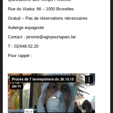
Rue du Via­duc 66 – 1050 Bruxelles
Gra­tuit – Pas de réser­va­tions nécessaires
Auberge espa­gnole
Contact : jerome@agirpourlapaix.be
T : 02/648.52.20
Pour rap­pel :