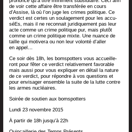
pro­non­cé qu’à titre infi­ni­ment sub­si­diaire. Ceci afin
de voir cette affaire être trans­fé­rée en cours
d’Assise, là où l’on juge les crimes poli­tique. Ce
ver­dict est certes un sou­la­ge­ment pour les accu­
séEs, mais il ne recon­nait juri­di­que­ment pas leur
acte comme un crime poli­tique pur, mais plu­tôt
comme un crime poli­tique mixte. Une nuance de
taille qui moti­ve­ra ou non leur volon­té d’aller
en appel…
Ce soir dès 18h, les bom­spot­ters vous accueille­
ront pour fêter ce ver­dict rela­ti­ve­ment favo­rable
mais aus­si pour vous expli­quer en détail la nature
de ce ver­dict, pour répondre à vos ques­tions et
pour envi­sa­ger ensemble la suite de la lutte contre
les armes nucléaires.
Soi­rée de sou­tien aux bomspotters
Lun­di 23 novembre 2015
À par­tir de 18h jusqu’à 22h
Quin­caille­rie des Temps Présents