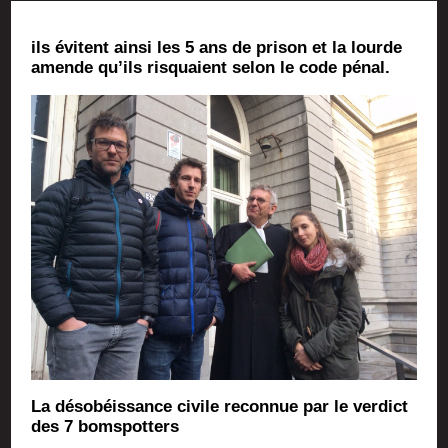
ils évitent ain­si les 5 ans de pri­son et la lourde
amende qu’ils ris­quaient selon le code pénal.
La déso­béis­sance civile recon­nue par le ver­dict
des 7 bomspotters