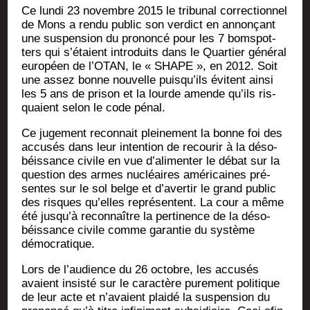
Ce lun­di 23 novembre 2015 le tri­bu­nal cor­rec­tion­nel
de Mons a ren­du public son ver­dict en annon­çant
une sus­pen­sion du pro­non­cé pour les 7 bom­spot­
ters qui s’étaient intro­duits dans le Quar­tier géné­ral
euro­péen de l’OTAN, le « SHAPE », en 2012. Soit
une assez bonne nou­velle puisqu’ils évitent ain­si
les 5 ans de pri­son et la lourde amende qu’ils ris­
quaient selon le code pénal.
Ce juge­ment recon­nait plei­ne­ment la bonne foi des
accu­sés dans leur inten­tion de recou­rir à la déso­
béis­sance civile en vue d’alimenter le débat sur la
ques­tion des armes nucléaires amé­ri­caines pré­
sentes sur le sol belge et d’avertir le grand public
des risques qu’elles repré­sentent. La cour a même
été jusqu’à recon­naître la per­ti­nence de la déso­
béis­sance civile comme garan­tie du sys­tème
démocratique.
Lors de l’audience du 26 octobre, les accu­sés
avaient insis­té sur le carac­tère pure­ment poli­tique
de leur acte et n’avaient plai­dé la sus­pen­sion du