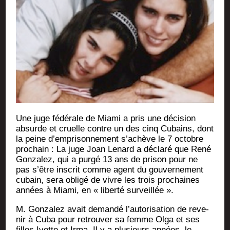
Une juge fédé­rale de Mia­mi a pris une déci­sion
absurde et cruelle contre un des cinq Cubains, dont
la peine d’emprisonnement s’achève le 7 octobre
pro­chain : La juge Joan Lenard a décla­ré que René
Gon­za­lez, qui a pur­gé 13 ans de pri­son pour ne
pas s’être ins­crit comme agent du gou­ver­ne­ment
cubain, sera obli­gé de vivre les trois pro­chaines
années à Mia­mi, en « liber­té surveillée ».
M. Gon­za­lez avait deman­dé l’autorisation de reve­
nir à Cuba pour retrou­ver sa femme Olga et ses
filles Ivette et Irma. Il y a plu­sieurs années, le