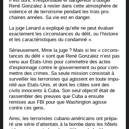
Il est donc irres­pon­sable et dan­ge­reux d’obliger
René Gon­za­lez à res­ter dans cette atmo­sphère de
vio­lence et de ter­ro­risme pen­dant les trois pro­
chaines années. Sa vie est en danger.
La juge Lenard a expli­qué qu’elle ne peut éva­luer
exac­te­ment les cir­cons­tances du délit, ou l’histoire
et les carac­té­ris­tiques du condamné ».
Sérieu­se­ment, Mme la juge ? Mais si les « cir­cons­
tances du délit » sont que René Gon­za­lez n’est pas
venu aux États-Unis pour com­mettre des actes
d’espionnage contre le gou­ver­ne­ment ou pour com­
mettre des crimes. Sa seule mis­sion consis­tait à
sur­veiller les ter­ro­ristes qui agissent en toute impu­
ni­té aux Etats-Unis, et dont les cibles sont des
civils inno­cents à Cuba. Son seul objec­tif était de
ras­sem­bler des preuves que Cuba a ensuite
remises aux FBI pour que Washing­ton agisse
contre ces gens.
Ain­si, les ter­ro­ristes cuba­no-amé­ri­cains ont pré­pa­
ré une série d’attentats à la bombe dans les hôtels