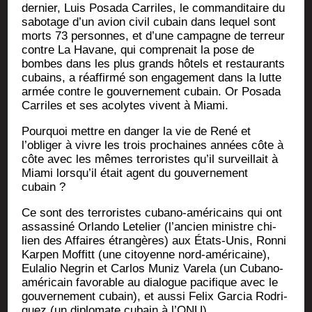
der­nier, Luis Posa­da Car­riles, le com­man­di­taire du
sabo­tage d’un avion civil cubain dans lequel sont
morts 73 per­sonnes, et d’une cam­pagne de ter­reur
contre La Havane, qui com­pre­nait la pose de
bombes dans les plus grands hôtels et res­tau­rants
cubains, a réaf­fir­mé son enga­ge­ment dans la lutte
armée contre le gou­ver­ne­ment cubain. Or Posa­da
Car­riles et ses aco­lytes vivent à Miami.
Pour­quoi mettre en dan­ger la vie de René et
l’obliger à vivre les trois pro­chaines années côte à
côte avec les mêmes ter­ro­ristes qu’il sur­veillait à
Mia­mi lorsqu’il était agent du gou­ver­ne­ment
cubain ?
Ce sont des ter­ro­ristes cuba­no-amé­ri­cains qui ont
assas­si­né Orlan­do Lete­lier (l’ancien ministre chi­
lien des Affaires étran­gères) aux États-Unis, Ron­ni
Kar­pen Mof­fitt (une citoyenne nord-amé­ri­caine),
Eula­lio Negrin et Car­los Muniz Vare­la (un Cuba­no-
amé­ri­cain favo­rable au dia­logue paci­fique avec le
gou­ver­ne­ment cubain), et aus­si Felix Gar­cia Rodri­
guez (un diplo­mate cubain à l’ONU).