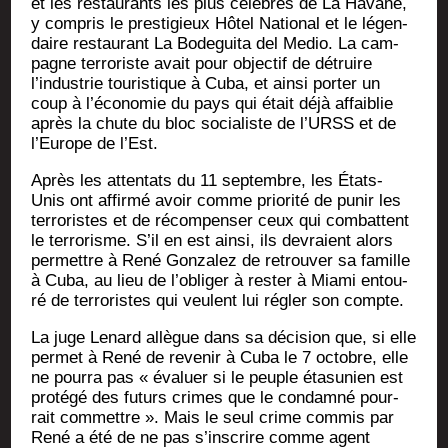
et les res­tau­rants les plus célèbres de La Havane,
y com­pris le pres­ti­gieux Hôtel Natio­nal et le légen­
daire res­tau­rant La Bode­gui­ta del Medio. La cam­
pagne ter­ro­riste avait pour objec­tif de détruire
l’industrie tou­ris­tique à Cuba, et ain­si por­ter un
coup à l’économie du pays qui était déjà affai­blie
après la chute du bloc socia­liste de l’URSS et de
l’Europe de l’Est.
Après les atten­tats du 11 sep­tembre, les États-
Unis ont affir­mé avoir comme prio­ri­té de punir les
ter­ro­ristes et de récom­pen­ser ceux qui com­battent
le ter­ro­risme. S’il en est ain­si, ils devraient alors
per­mettre à René Gon­za­lez de retrou­ver sa famille
à Cuba, au lieu de l’obliger à res­ter à Mia­mi entou­
ré de ter­ro­ristes qui veulent lui régler son compte.
La juge Lenard allègue dans sa déci­sion que, si elle
per­met à René de reve­nir à Cuba le 7 octobre, elle
ne pour­ra pas « éva­luer si le peuple éta­su­nien est
pro­té­gé des futurs crimes que le condam­né pour­
rait com­mettre ». Mais le seul crime com­mis par
René a été de ne pas s’inscrire comme agent