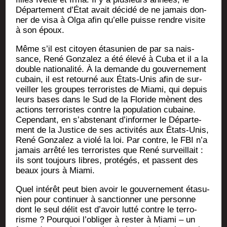
Dépar­te­ment d’État avait déci­dé de ne jamais don­
ner de visa à Olga afin qu’elle puisse rendre visite
à son époux.
Même s’il est citoyen éta­su­nien de par sa nais­
sance, René Gon­za­lez a été éle­vé à Cuba et il a la
double natio­na­li­té. À la demande du gou­ver­ne­ment
cubain, il est retour­né aux États-Unis afin de sur­
veiller les groupes ter­ro­ristes de Mia­mi, qui depuis
leurs bases dans le Sud de la Flo­ride mènent des
actions ter­ro­ristes contre la popu­la­tion cubaine.
Cepen­dant, en s’abstenant d’informer le Dépar­te­
ment de la Jus­tice de ses acti­vi­tés aux États-Unis,
René Gon­za­lez a vio­lé la loi. Par contre, le FBI n’a
jamais arrê­té les ter­ro­ristes que René sur­veillait :
ils sont tou­jours libres, pro­té­gés, et passent des
beaux jours à Miami.
Quel inté­rêt peut bien avoir le gou­ver­ne­ment éta­su­
nien pour conti­nuer à sanc­tion­ner une per­sonne
dont le seul délit est d’avoir lut­té contre le ter­ro­
risme ? Pour­quoi l’obliger à res­ter à Mia­mi – un