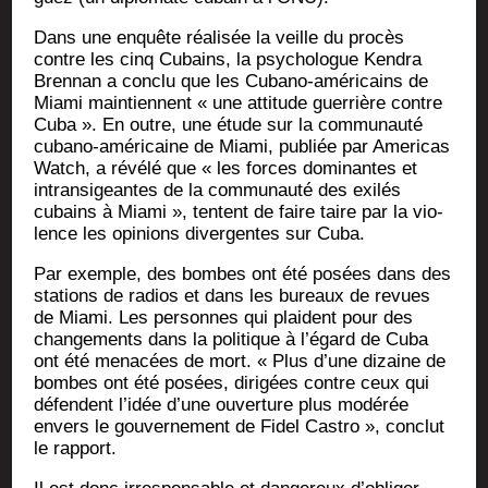
Dans une enquête réa­li­sée la veille du pro­cès
contre les cinq Cubains, la psy­cho­logue Ken­dra
Bren­nan a conclu que les Cuba­no-amé­ri­cains de
Mia­mi main­tiennent « une atti­tude guer­rière contre
Cuba ». En outre, une étude sur la com­mu­nau­té
cuba­no-amé­ri­caine de Mia­mi, publiée par Ame­ri­cas
Watch, a révé­lé que « les forces domi­nantes et
intran­si­geantes de la com­mu­nau­té des exi­lés
cubains à Mia­mi », tentent de faire taire par la vio­
lence les opi­nions diver­gentes sur Cuba.
Par exemple, des bombes ont été posées dans des
sta­tions de radios et dans les bureaux de revues
de Mia­mi. Les per­sonnes qui plaident pour des
chan­ge­ments dans la poli­tique à l’égard de Cuba
ont été mena­cées de mort. « Plus d’une dizaine de
bombes ont été posées, diri­gées contre ceux qui
défendent l’idée d’une ouver­ture plus modé­rée
envers le gou­ver­ne­ment de Fidel Cas­tro », conclut
le rapport.