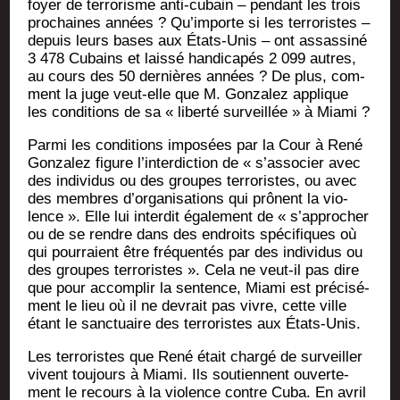
foyer de ter­ro­risme anti-cubain – pen­dant les trois
pro­chaines années ? Qu’importe si les ter­ro­ristes –
depuis leurs bases aux États-Unis – ont assas­si­né
3 478 Cubains et lais­sé han­di­ca­pés 2 099 autres,
au cours des 50 der­nières années ? De plus, com­
ment la juge veut-elle que M. Gon­za­lez applique
les condi­tions de sa « liber­té sur­veillée » à Miami ?
Par­mi les condi­tions impo­sées par la Cour à René
Gon­za­lez figure l’interdiction de « s’associer avec
des indi­vi­dus ou des groupes ter­ro­ristes, ou avec
des membres d’organisations qui prônent la vio­
lence ». Elle lui inter­dit éga­le­ment de « s’approcher
ou de se rendre dans des endroits spé­ci­fiques où
qui pour­raient être fré­quen­tés par des indi­vi­dus ou
des groupes ter­ro­ristes ». Cela ne veut-il pas dire
que pour accom­plir la sen­tence, Mia­mi est pré­ci­sé­
ment le lieu où il ne devrait pas vivre, cette ville
étant le sanc­tuaire des ter­ro­ristes aux États-Unis.
Les ter­ro­ristes que René était char­gé de sur­veiller
vivent tou­jours à Mia­mi. Ils sou­tiennent ouver­te­
ment le recours à la vio­lence contre Cuba. En avril