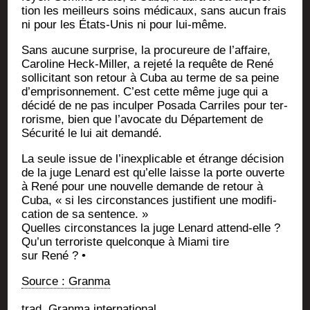
tion les meilleurs soins médi­caux, sans aucun frais
ni pour les États-Unis ni pour lui-même.
Sans aucune sur­prise, la pro­cu­reure de l’affaire,
Caro­line Heck-Mil­ler, a reje­té la requête de René
sol­li­ci­tant son retour à Cuba au terme de sa peine
d’emprisonnement. C’est cette même juge qui a
déci­dé de ne pas incul­per Posa­da Car­riles pour ter­
ro­risme, bien que l’avocate du Dépar­te­ment de
Sécu­ri­té le lui ait demandé.
La seule issue de l’inexplicable et étrange déci­sion
de la juge Lenard est qu’elle laisse la porte ouverte
à René pour une nou­velle demande de retour à
Cuba, « si les cir­cons­tances jus­ti­fient une modi­fi­
ca­tion de sa sentence. »
Quelles cir­cons­tances la juge Lenard attend-elle ?
Qu’un ter­ro­riste quel­conque à Mia­mi tire
sur René ? •
Source : Granma
trad. Gran­ma international.