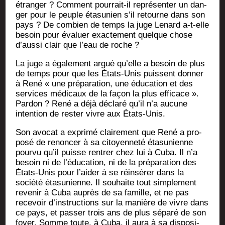
étran­ger ? Com­ment pour­rait-il repré­sen­ter un dan­
ger pour le peuple éta­su­nien s’il retourne dans son
pays ? De com­bien de temps la juge Lenard a‑t-elle
besoin pour éva­luer exac­te­ment quelque chose
d’aussi clair que l’eau de roche ?
La juge a éga­le­ment argué qu’elle a besoin de plus
de temps pour que les États-Unis puissent don­ner
à René « une pré­pa­ra­tion, une édu­ca­tion et des
ser­vices médi­caux de la façon la plus effi­cace ».
Par­don ? René a déjà décla­ré qu’il n’a aucune
inten­tion de res­ter vivre aux États-Unis.
Son avo­cat a expri­mé clai­re­ment que René a pro­
po­sé de renon­cer à sa citoyen­ne­té éta­su­nienne
pour­vu qu’il puisse ren­trer chez lui à Cuba. Il n’a
besoin ni de l’éducation, ni de la pré­pa­ra­tion des
États-Unis pour l’aider à se réin­sé­rer dans la
socié­té éta­su­nienne. Il sou­haite tout sim­ple­ment
reve­nir à Cuba auprès de sa famille, et ne pas
rece­voir d’instructions sur la manière de vivre dans
ce pays, et pas­ser trois ans de plus sépa­ré de son
foyer. Somme toute, à Cuba, il aura à sa dis­po­si­