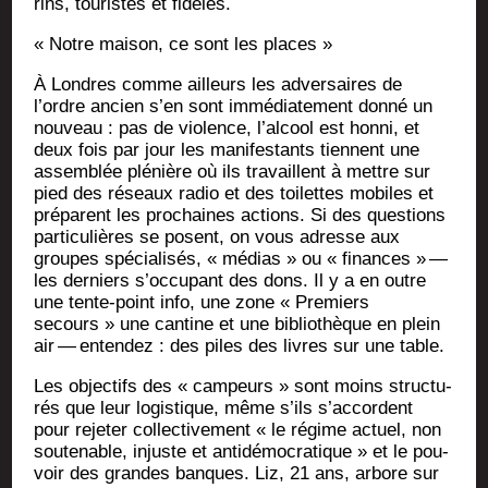
rins, tou­ristes et fidèles.
« Notre mai­son, ce sont les places »
À Londres comme ailleurs les adver­saires de
l’ordre ancien s’en sont immé­dia­te­ment don­né un
nou­veau : pas de vio­lence, l’alcool est hon­ni, et
deux fois par jour les mani­fes­tants tiennent une
assem­blée plé­nière où ils tra­vaillent à mettre sur
pied des réseaux radio et des toi­lettes mobiles et
pré­parent les pro­chaines actions. Si des ques­tions
par­ti­cu­lières se posent, on vous adresse aux
groupes spé­cia­li­sés, « médias » ou « finances » —
les der­niers s’occupant des dons. Il y a en outre
une tente-point info, une zone « Pre­miers
secours » une can­tine et une biblio­thèque en plein
air — enten­dez : des piles des livres sur une table.
Les objec­tifs des « cam­peurs » sont moins struc­tu­
rés que leur logis­tique, même s’ils s’accordent
pour reje­ter col­lec­ti­ve­ment « le régime actuel, non
sou­te­nable, injuste et anti­dé­mo­cra­tique » et le pou­
voir des grandes banques. Liz, 21 ans, arbore sur