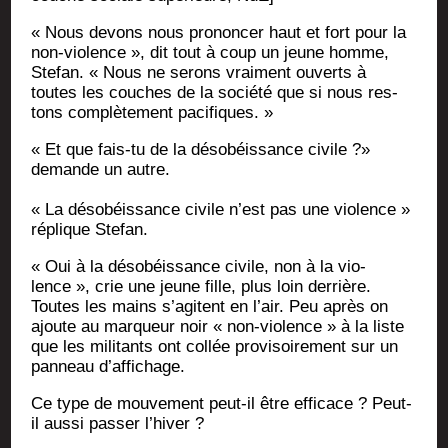
« Nous devons nous pro­non­cer haut et fort pour la
non-vio­lence », dit tout à coup un jeune homme,
Ste­fan. « Nous ne serons vrai­ment ouverts à
toutes les couches de la socié­té que si nous res­
tons com­plè­te­ment pacifiques. »
« Et que fais-tu de la déso­béis­sance civile ?»
demande un autre.
« La déso­béis­sance civile n’est pas une vio­lence »
réplique Stefan.
« Oui à la déso­béis­sance civile, non à la vio­
lence », crie une jeune fille, plus loin der­rière.
Toutes les mains s’agitent en l’air. Peu après on
ajoute au mar­queur noir « non-vio­lence » à la liste
que les mili­tants ont col­lée pro­vi­soi­re­ment sur un
pan­neau d’affichage.
Ce type de mou­ve­ment peut-il être effi­cace ? Peut-
il aus­si pas­ser l’hiver ?