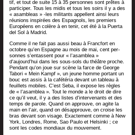
tif, et tout de suite 15 à 35 per­sonnes sont prêtes à
par­ti­ci­per. Tous les midis et tous les soirs il y a des
« asam­bleas » ‑les mili­tants appellent ain­si leurs
réunions ins­pi­rées des Espa­gnols, les pre­miers
Euro­péens en colère à en tenir, cet été à la Puer­ta
del Sol à Madrid.
Comme il ne fait pas aus­si beau à Franc­fort en
octobre qu’en Espagne au mois de mai, cent per­
sonnes s’entassent pour « l’asamblea »
d’aujourd’hui dans les sous-sols du théâtre proche.
Pen­dant qu’on joue sur scène la farce de George
Tabo­ri « Mein Kampf », un jeune homme por­tant un
bouc est assis à la café­té­ria devant un tableau à
feuillets mobiles. C’est Seba, il expose les règles
de « l’asamblea ». Tout le monde a le droit de dire
ce qu’il veut, il y a des listes d’intervenants et des
temps de parole. Quand on approuve, on agite la
main en l’air, quand on désap­prouve, on croise les
bras devant son visage. Exac­te­ment comme à New
York, Londres, Rome, Sao Pau­lo et Hel­sin­ki ; ce
sont les codes mon­diaux du mouvement.