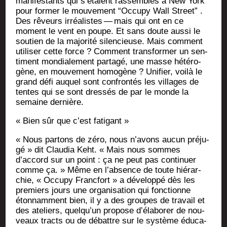
mani­fes­tants qui s’étaient ras­sem­blés à New York
pour for­mer le mou­ve­ment “Occu­py Wall Street” .
Des rêveurs irréa­listes — mais qui ont en ce
moment le vent en poupe. Et sans doute aus­si le
sou­tien de la majo­ri­té silen­cieuse. Mais com­ment
uti­li­ser cette force ? Com­ment trans­for­mer un sen­
ti­ment mon­dia­le­ment par­ta­gé, une masse hété­ro­
gène, en mou­ve­ment homo­gène ? Uni­fier, voi­là le
grand défi auquel sont confron­tés les vil­lages de
tentes qui se sont dres­sés de par le monde la
semaine dernière.
« Bien sûr que c’est fatigant »
« Nous par­tons de zéro, nous n’avons aucun pré­ju­
gé » dit Clau­dia Keht. « Mais nous sommes
d’accord sur un point : ça ne peut pas conti­nuer
comme ça. » Même en l’absence de toute hié­rar­
chie, « Occu­py Franc­fort » a déve­lop­pé dès les
pre­miers jours une orga­ni­sa­tion qui fonc­tionne
éton­nam­ment bien, il y a des groupes de tra­vail et
des ate­liers, quelqu’un pro­pose d’élaborer de nou­
veaux tracts ou de débattre sur le sys­tème édu­ca­