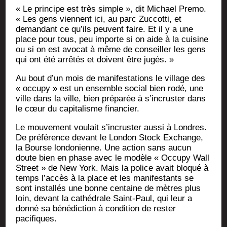
« Le prin­cipe est très simple », dit Michael Pre­mo.
« Les gens viennent ici, au parc Zuc­cot­ti, et
deman­dant ce qu’ils peuvent faire. Et il y a une
place pour tous, peu importe si on aide à la cui­sine
ou si on est avo­cat à même de conseiller les gens
qui ont été arrê­tés et doivent être jugés. »
Au bout d’un mois de mani­fes­ta­tions le vil­lage des
« occu­py » est un ensemble social bien rodé, une
ville dans la ville, bien pré­pa­rée à s’incruster dans
le cœur du capi­ta­lisme financier.
Le mou­ve­ment vou­lait s’incruster aus­si à Londres.
De pré­fé­rence devant le Lon­don Stock Exchange,
la Bourse lon­do­nienne. Une action sans aucun
doute bien en phase avec le modèle « Occu­py Wall
Street » de New York. Mais la police avait blo­qué à
temps l’accès à la place et les mani­fes­tants se
sont ins­tal­lés une bonne cen­taine de mètres plus
loin, devant la cathé­drale Saint-Paul, qui leur a
don­né sa béné­dic­tion à condi­tion de res­ter
pacifiques.