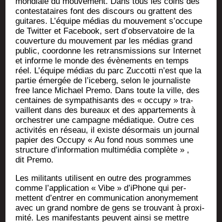
mon­diale du mou­ve­ment. Dans tous les coins des
contes­ta­taires font des dis­cours ou grattent des
gui­tares. L’équipe médias du mou­ve­ment s’occupe
de Twit­ter et Face­book, sert d’observatoire de la
cou­ver­ture du mou­ve­ment par les médias grand
public, coor­donne les retrans­mis­sions sur Inter­net
et informe le monde des évè­ne­ments en temps
réel. L’équipe médias du parc Zuc­cot­ti n’est que la
par­tie émer­gée de l’iceberg, selon le jour­na­liste
free lance Michael Pre­mo. Dans toute la ville, des
cen­taines de sym­pa­thi­sants des « occu­py » tra­
vaillent dans des bureaux et des appar­te­ments à
orches­trer une cam­pagne média­tique. Outre ces
acti­vi­tés en réseau, il existe désor­mais un jour­nal
papier des Occu­py « Au fond nous sommes une
struc­ture d’information mul­ti­mé­dia com­plète » ,
dit Premo.
Les mili­tants uti­lisent en outre des pro­grammes
comme l’application « Vibe » d’iPhone qui per­
mettent d’entrer en com­mu­ni­ca­tion ano­ny­me­ment
avec un grand nombre de gens se trou­vant à proxi­
mi­té. Les mani­fes­tants peuvent ain­si se mettre