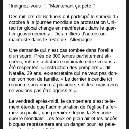
“Indi­gnez-vous !”, “Main­te­nant ça pète !”
Des mil­liers de Ber­li­nois ont par­ti­ci­pé le same­di 15
octobre à la jour­née mon­diale de pro­tes­ta­tion Uni­
ted for glo­bal change en mani­fes­tant dans le quar­
tier gou­ver­ne­men­tal. Des mil­liers d’autres ont
mani­fes­té dans le reste de l’Allemagne.
Une demande qui n’est pas tom­bée dans l’oreille
d’un sourd. Près de 300 tentes par­fai­te­ment ali­
gnées, même la dis­tance mini­male entre voi­sins a
été res­pec­tée. « Ins­truc­tion des pom­piers », dit
Nata­lie, 29 ans, ex-secré­taire qui ne veut pas don­
ner son nom de famille. « Le der­nier incen­die ici
remonte sans doute à plu­sieurs siècles, mais nous
ne vou­lons pas être agressifs ».
Le ven­dre­di après-midi, le cam­pe­ment s’est tel­le­
ment éten­du que l’administration de l’église l’a fer­
mée au public, une pre­mière depuis la Seconde
guerre mon­diale. Les feux en plein air et les accès
blo­qués repré­sen­te­raient un dan­ger pour les pèle­