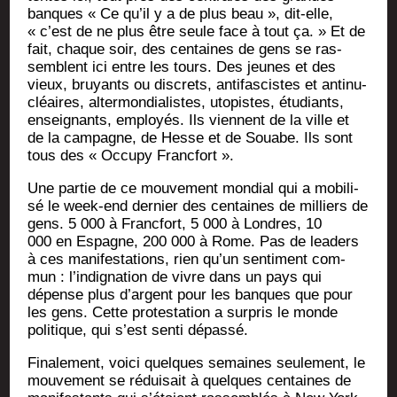
banques « Ce qu’il y a de plus beau », dit-elle,
« c’est de ne plus être seule face à tout ça. » Et de
fait, chaque soir, des cen­taines de gens se ras­
semblent ici entre les tours. Des jeunes et des
vieux, bruyants ou dis­crets, anti­fas­cistes et anti­nu­
cléaires, alter­mon­dia­listes, uto­pistes, étu­diants,
ensei­gnants, employés. Ils viennent de la ville et
de la cam­pagne, de Hesse et de Souabe. Ils sont
tous des « Occu­py Francfort ».
Une par­tie de ce mou­ve­ment mon­dial qui a mobi­li­
sé le week-end der­nier des cen­taines de mil­liers de
gens. 5 000 à Franc­fort, 5 000 à Londres, 10
000 en Espagne, 200 000 à Rome. Pas de lea­ders
à ces mani­fes­ta­tions, rien qu’un sen­ti­ment com­
mun : l’indignation de vivre dans un pays qui
dépense plus d’argent pour les banques que pour
les gens. Cette pro­tes­ta­tion a sur­pris le monde
poli­tique, qui s’est sen­ti dépassé.
Fina­le­ment, voi­ci quelques semaines seule­ment, le
mou­ve­ment se rédui­sait à quelques cen­taines de