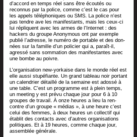
d’accord en temps réel sans être écou­tés ou
recon­nus par la police, comme c’est le cas pour
les appels télé­pho­niques ou SMS. La police n’est
pas tendre ave les mani­fes­tants, mais les ceux-ci
lui répliquent avec les armes de l’Internet : des
hackers du groupe Ano­ny­mous ont par exemple
publié l’adresse, le numé­ro de por­table et des don­
nées sur la famille d’un poli­cier qui a, paraît-il,
agres­sé sans som­ma­tion des mani­fes­tantes avec
une bombe au poivre.
L’organisation new-yor­kaise dans le monde réel est
elle aus­si stu­pé­fiante. Un grand tableau noir por­tant
un calen­drier détaillé de la semaine est ados­sé à
une table. C’est un pro­gramme est à plein temps,
un mee­ting y est pré­vu chaque jour pour 6 à 10
groupes de tra­vail. À onze heures a lieu la ren­
contre d’un groupe « médias », à une heure c’est
celui des femmes, à deux heures un col­lec­tif qui
éta­blit des contacts avec d’autres orga­ni­sa­tions
poli­tiques. Et à 19 heures, comme chaque jour,
assem­blée générale.