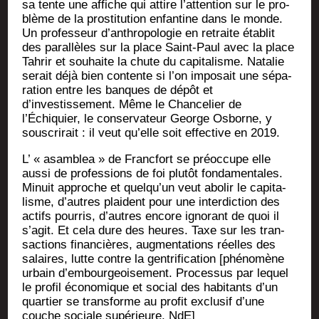
sa tente une affiche qui attire l’attention sur le pro­
blème de la pros­ti­tu­tion enfan­tine dans le monde.
Un pro­fes­seur d’anthropologie en retraite éta­blit
des paral­lèles sur la place Saint-Paul avec la place
Tah­rir et sou­haite la chute du capi­ta­lisme. Nata­lie
serait déjà bien contente si l’on impo­sait une sépa­
ra­tion entre les banques de dépôt et
d’investissement. Même le Chan­ce­lier de
l’Échiquier, le conser­va­teur George Osborne, y
sous­cri­rait : il veut qu’elle soit effec­tive en 2019.
L’ « asam­blea » de Franc­fort se pré­oc­cupe elle
aus­si de pro­fes­sions de foi plu­tôt fon­da­men­tales.
Minuit approche et quelqu’un veut abo­lir le capi­ta­
lisme, d’autres plaident pour une inter­dic­tion des
actifs pour­ris, d’autres encore igno­rant de quoi il
s’agit. Et cela dure des heures. Taxe sur les tran­
sac­tions finan­cières, aug­men­ta­tions réelles des
salaires, lutte contre la gen­tri­fi­ca­tion [phé­no­mène
urbain d’embourgeoisement. Pro­ces­sus par lequel
le pro­fil éco­no­mique et social des habi­tants d’un
quar­tier se trans­forme au pro­fit exclu­sif d’une
couche sociale supé­rieure, NdE]