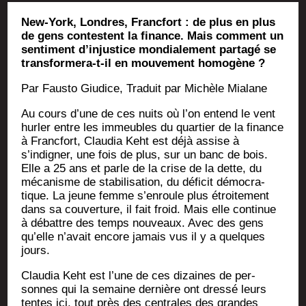
New-York, Londres, Francfort : de plus en plus
de gens contestent la finance. Mais comment un
sentiment d’injustice mondialement partagé se
transformera-t-il en mouvement homogène ?
Par Faus­to Giu­dice, Tra­duit par Michèle Mialane
Au cours d’une de ces nuits où l’on entend le vent
hur­ler entre les immeubles du quar­tier de la finance
à Franc­fort, Clau­dia Keht est déjà assise à
s’indigner, une fois de plus, sur un banc de bois.
Elle a 25 ans et parle de la crise de la dette, du
méca­nisme de sta­bi­li­sa­tion, du défi­cit démo­cra­
tique. La jeune femme s’enroule plus étroi­te­ment
dans sa cou­ver­ture, il fait froid. Mais elle conti­nue
à débattre des temps nou­veaux. Avec des gens
qu’elle n’avait encore jamais vus il y a quelques
jours.
Clau­dia Keht est l’une de ces dizaines de per­
sonnes qui la semaine der­nière ont dres­sé leurs
tentes ici, tout près des cen­trales des grandes