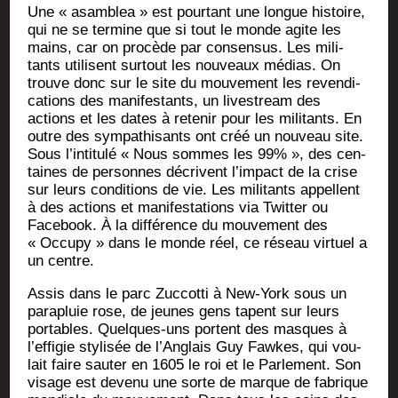
Une « asam­blea » est pour­tant une longue his­toire,
qui ne se ter­mine que si tout le monde agite les
mains, car on pro­cède par consen­sus. Les mili­
tants uti­lisent sur­tout les nou­veaux médias. On
trouve donc sur le site du mou­ve­ment les reven­di­
ca­tions des mani­fes­tants, un lives­tream des
actions et les dates à rete­nir pour les mili­tants. En
outre des sym­pa­thi­sants ont créé un nou­veau site.
Sous l’intitulé « Nous sommes les 99% », des cen­
taines de per­sonnes décrivent l’impact de la crise
sur leurs condi­tions de vie. Les mili­tants appellent
à des actions et mani­fes­ta­tions via Twit­ter ou
Face­book. À la dif­fé­rence du mou­ve­ment des
« Occu­py » dans le monde réel, ce réseau vir­tuel a
un centre.
Assis dans le parc Zuc­cot­ti à New-York sous un
para­pluie rose, de jeunes gens tapent sur leurs
por­tables. Quelques-uns portent des masques à
l’effigie sty­li­sée de l’Anglais Guy Fawkes, qui vou­
lait faire sau­ter en 1605 le roi et le Par­le­ment. Son
visage est deve­nu une sorte de marque de fabrique