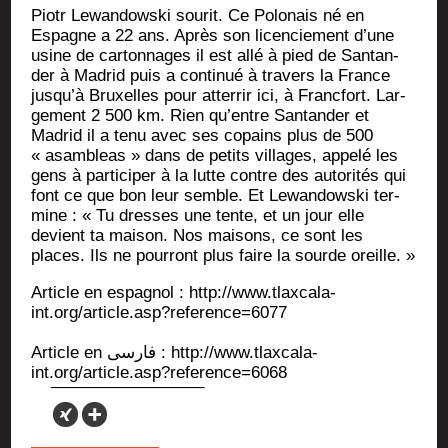
Pio­tr Lewan­dows­ki sou­rit. Ce Polo­nais né en
Espagne a 22 ans. Après son licen­cie­ment d’une
usine de car­ton­nages il est allé à pied de San­tan­
der à Madrid puis a conti­nué à tra­vers la France
jusqu’à Bruxelles pour atter­rir ici, à Franc­fort. Lar­
ge­ment 2 500 km. Rien qu’entre San­tan­der et
Madrid il a tenu avec ses copains plus de 500
« asam­bleas » dans de petits vil­lages, appe­lé les
gens à par­ti­ci­per à la lutte contre des auto­ri­tés qui
font ce que bon leur semble. Et Lewan­dows­ki ter­
mine : « Tu dresses une tente, et un jour elle
devient ta mai­son. Nos mai­sons, ce sont les
places. Ils ne pour­ront plus faire la sourde oreille. »
Article en espa­gnol : http://www.tlaxcala-
int.org/article.asp?reference=6077
Article en فارسی : http://www.tlaxcala-
int.org/article.asp?reference=6068