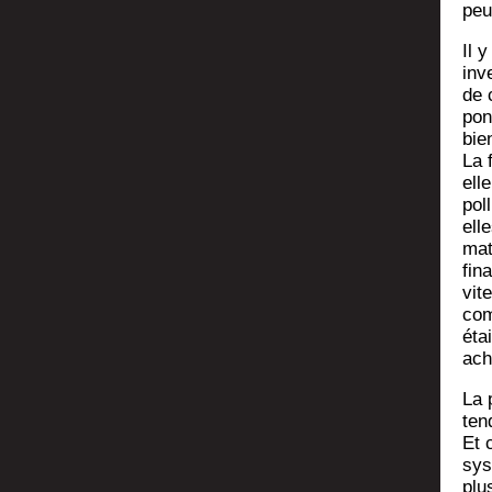
peu
Il 
inve
de 
pon
bie
La 
elle
pol­
ell
ma­
fin
vit
com
éta
ach
La 
ten
Et 
sys
plu