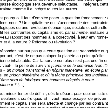
passe éco­lo­gique sera deve­nue iné­luc­table, il inté­gre­ra cett
trainte comme il a inté­gré toutes les autres.
st pour­quoi il faut d’emblée poser la ques­tion fran­che­ment :
­lons-nous ? Un capi­ta­lisme qui s’accommode des contraint
lo­giques ou une révo­lu­tion éco­no­mique, sociale et cultu­relle
lit les contraintes du capi­ta­lisme et,
par là même
, ins­taure 
veau rap­port des hommes à la col­lec­ti­vi­té, à leur envi­ron­ne­
t et à la nature ? Réforme ou révolution ?
répon­dez sur­tout pas que cette ques­tion est secon­daire et 
mportant, c’est de ne pas salo­per la pla­nète au point qu’elle
ienne inha­bi­table. Car la sur­vie non plus n’est pas une fin e
 : vaut-il la peine de sur­vivre
[comme se le demande Ivan Illi
ns
« un monde trans­for­mé en hôpi­tal pla­né­taire, en école pla­
e, en pri­son pla­né­taire et où la tâche prin­ci­pale des ingé­nieu
l’âme sera de fabri­quer des hommes adap­tés à cette
dition » ? (…)
aut mieux ten­ter de défi­nir, dès le départ,
pour
quoi on lutte e
 seule­ment
contre
quoi. Et il vaut mieux essayer de pré­voir
­ment le capi­ta­lisme sera affec­té et chan­gé par les contrain