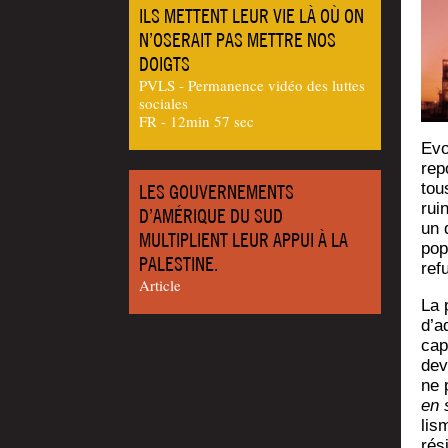
ILS METTENT LEUR VIE LÀ OÙ ON
N’OSERAIT PAS METTRE NOS
DOIGTS
PVLS - Permanence vidéo des luttes
sociales
FR - 12min 57 sec
Evo
rep
tou
LES GOUVERNEMENTS
rui
D’AMÉRIQUE DU SUD
un 
MULTIPLIENT LEUR APPUI À LA
pop
PALESTINE.
refu
Article
La 
d’a
cap
dev
ne 
en 
lis
rési