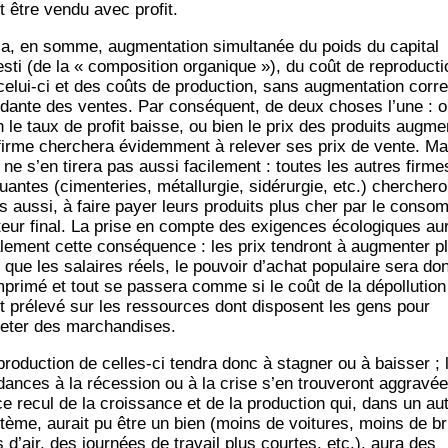
t être ven­du avec profit.
y a, en somme, aug­men­ta­tion simul­ta­née du poids du capi­tal
s­ti (de la « com­po­si­tion orga­nique »), du coût de repro­duc­t
celui-ci et des coûts de pro­duc­tion, sans aug­men­ta­tion cor­r
­dante des ventes. Par consé­quent, de deux choses l’une : 
n le taux de pro­fit baisse, ou bien le prix des pro­duits aug­me
firme cher­che­ra évi­dem­ment à rele­ver ses prix de vente. Ma
 ne s’en tire­ra pas aus­si faci­le­ment : toutes les autres firme
luantes (cimen­te­ries, métal­lur­gie, sidé­rur­gie, etc.) cher­che­ro
es aus­si, à faire payer leurs pro­duits plus cher par le consom
teur final. La prise en compte des exi­gences éco­lo­giques au
a­le­ment cette consé­quence : les prix ten­dront à aug­men­ter p
e que les salaires réels, le pou­voir d’achat popu­laire sera do
­pri­mé et tout se pas­se­ra comme si le coût de la dépol­lu­tion
it pré­le­vé sur les res­sources dont dis­posent les gens pour
e­ter des marchandises.
pro­duc­tion de celles-ci ten­dra donc à stag­ner ou à bais­ser ; 
­dances à la réces­sion ou à la crise s’en trou­ve­ront aggra­vée
ce recul de la crois­sance et de la pro­duc­tion qui, dans un au
­tème, aurait pu être un bien (moins de voi­tures, moins de br
s d’air, des jour­nées de tra­vail plus courtes, etc.), aura des