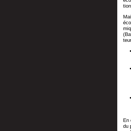
éco­
tio
Mai
éco
miq
(Ba
teu
En é
du 