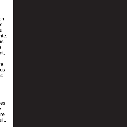
ion
es­
ou
nte.
is
s
nt,
­
ra
lus
nc
les
s.
tre
uit,