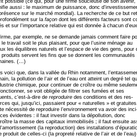
­fit pos­sible (ce qui, pour une firme sou­cieuse de son ave­nir,
ni­fie aus­si : le maxi­mum de puis­sance, donc d’investisseme
pré­sence sur le mar­ché mon­dial). La recherche de ce but re
pro­fon­dé­ment sur la
façon
dont les dif­fé­rents fac­teurs sont 
nés et sur l’importance rela­tive qui est don­née à cha­cun d’eux
firme, par exemple, ne se demande jamais com­ment faire p
 le tra­vail soit le plus plai­sant, pour que l’usine ménage au
ux les équi­libres natu­rels et l’espace de vie des gens, pour
 pro­duits servent les fins que se donnent les com­mu­nau­tés
aines. (…)
s voi­ci que, dans la val­lée du Rhin notam­ment, l’entasseme
in, la pol­lu­tion de l’air et de l’eau ont atteint un degré tel q
ndustrie chi­mique, pour conti­nuer de croître ou même seule­m
onc­tion­ner, se voit obli­gée de fil­trer ses fumées et ses
luents, c’est-à-dire de
repro­duire
des condi­tions et des res­
ces qui, jusqu’ici, pas­saient pour « natu­relles » et gra­tuites
te néces­si­té de repro­duire l’environnement va avoir des inci
es évi­dentes : il faut inves­tir dans la dépol­lu­tion, donc
roître la masse des capi­taux immo­bi­li­sés ; il faut ensuite as
l’amortissement (la repro­duc­tion) des ins­tal­la­tions d’épurati
e pro­duit de celles-ci (la pro­pre­té rela­tive de l’air et de l’eau