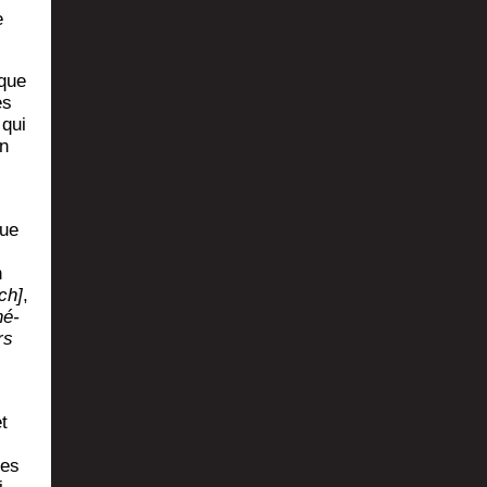
e
 que
es
 qui
un
que
n
ch]
,
né­
rs
t
tes