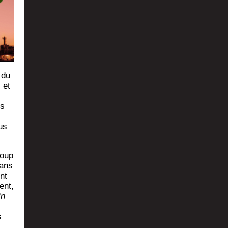
 du
 et
ns
us
coup
sans
nt
ent,
in
­
s