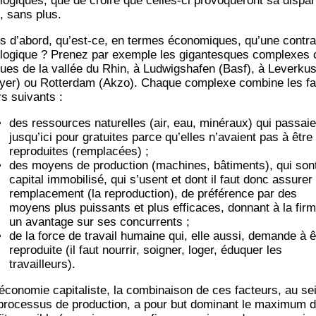
lo­giques, que de croire que celles-ci pro­vo­que­ront sa dis­pa­r
n, sans plus.
s d’abord, qu’est-ce, en termes éco­no­miques, qu’une contra
­lo­gique ? Pre­nez par exemple les gigan­tesques com­plexes 
ues de la val­lée du Rhin, à Lud­wig­sha­fen (Basf), à Lever­ku­
yer) ou Rot­ter­dam (Akzo). Chaque com­plexe com­bine les fa
rs suivants :
des res­sources natu­relles (air, eau, miné­raux) qui pas­saie
jusqu’ici pour gra­tuites parce qu’elles n’avaient pas à être
repro­duites (rem­pla­cées) ;
des moyens de pro­duc­tion (machines, bâti­ments), qui son
capi­tal immo­bi­li­sé, qui s’usent et dont il faut donc assu­rer 
rem­pla­ce­ment (la repro­duc­tion), de pré­fé­rence par des
moyens plus puis­sants et plus effi­caces, don­nant à la fir
un avan­tage sur ses concurrents ;
de la force de tra­vail humaine qui, elle aus­si, demande à ê
repro­duite (il faut nour­rir, soi­gner, loger, édu­quer les
travailleurs).
co­no­mie capi­ta­liste, la com­bi­nai­son de ces fac­teurs, au se
pro­ces­sus de pro­duc­tion, a pour but domi­nant le maxi­mum 