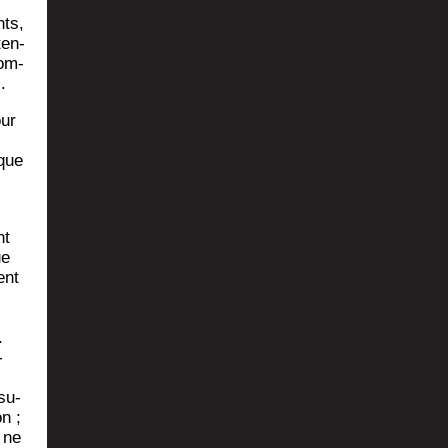
nts,
ten­
com­
.
our
 que
nt
ue
ent
.
­
su­
on ;
) ne