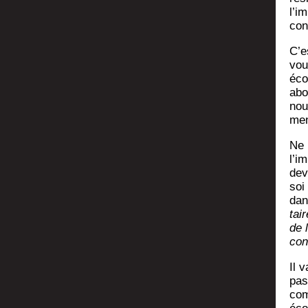
l’im
con
C’e
vou
éco­
abo­
nou­
men
Ne 
l’i
dev
soi
da
tair
de 
con
Il v
pas
com