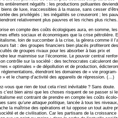
ts entiè­re­ment néga­tifs : les pro­duc­tions pol­luantes devien­d
 biens de luxe, inac­ces­sibles à la masse, sans ces­ser d’êtr
or­tée des pri­vi­lé­giés ; les inéga­li­tés se creu­se­ront ; les pau
ien­dront rela­ti­ve­ment plus pauvres et les riches plus riches.
prise en compte des coûts éco­lo­giques aura, en somme, les
es effets sociaux et éco­no­miques que la crise pétro­lière. E
­ta­lisme, loin de suc­com­ber à la crise, la gére­ra comme il l’
jours fait : des groupes finan­ciers bien pla­cés pro­fi­te­ront de
­fi­cul­tés de groupes rivaux pour les absor­ber à bas prix et
ndre leur main­mise sur l’économie. Le pou­voir cen­tral ren­for
on contrôle sur la socié­té : des tech­no­crates cal­cu­le­ront de
es « opti­males » de dépol­lu­tion et de pro­duc­tion, édic­te­ron
 régle­men­ta­tions, éten­dront les domaines de « vie pro­gram­
 » et le champ d’activité des appa­reils de répression. (…)
ez-vous que rien de tout cela n’est inévi­table ? Sans doute.
s c’est bien ain­si que les choses risquent de se pas­ser si le
i­ta­lisme est contraint de prendre en compte les coûts éco­lo­
ues
sans qu’une attaque poli­tique
, lan­cée à tous les niveaux,
ache la maî­trise des opé­ra­tions et lui oppose un tout autre pro
ocié­té et de civi­li­sa­tion. Car les par­ti­sans de la crois­sance