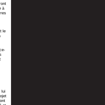
ront
e à
vres
t le
a
s
­ce­
s
t
 lui
­jet
 ont