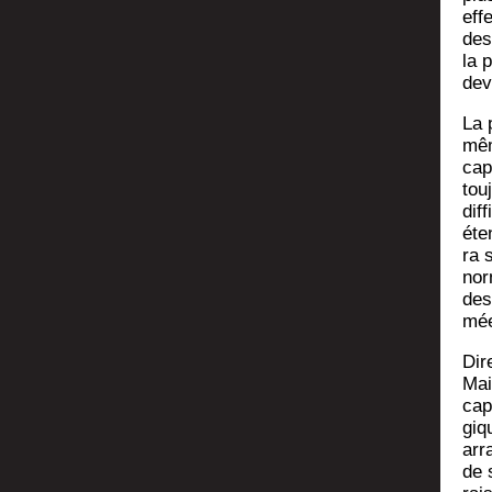
effe
des
la p
dev
La 
mêm
capi
tou­
dif
éte
ra s
norm
des
mée
Dir
Mai
cap
giq
arr
de s