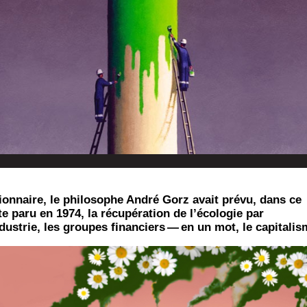
ion­naire, le phi­lo­sophe André Gorz avait pré­vu, dans ce
te paru en 1974, la récu­pé­ra­tion de l’écologie par
ndustrie, les groupes finan­ciers — en un mot, le capitalis