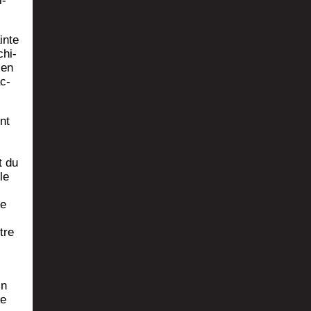
i­
inte
chi­
sen
c­
nt
t du
le
me
tre
in
de