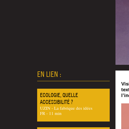
EN LIEN :
Vis
tex
ECOLOGIE, QUELLE
l’i
ACCESSIBILITÉ ?
UZIN - La fabrique des idées
FR - 11 min