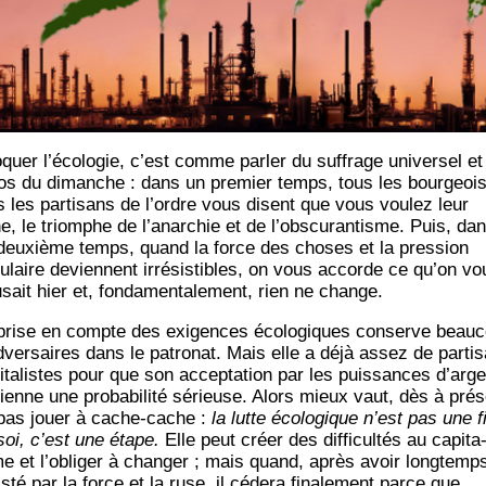
­quer l’écologie, c’est comme par­ler du suf­frage uni­ver­sel et
os du dimanche : dans un pre­mier temps, tous les bour­geois
s les par­ti­sans de l’ordre vous disent que vous vou­lez leur
ne, le triomphe de l’anarchie et de l’obscurantisme. Puis, da
deuxième temps, quand la force des choses et la pres­sion
u­laire deviennent irré­sis­tibles, on vous accorde ce qu’on vo
­sait hier et, fon­da­men­ta­le­ment, rien ne change.
prise en compte des exi­gences éco­lo­giques conserve beau­
dversaires dans le patro­nat. Mais elle a déjà assez de par­ti­
i­ta­listes pour que son accep­ta­tion par les puis­sances d’arge
ienne une pro­ba­bi­li­té sérieuse. Alors mieux vaut, dès à pré­s
pas jouer à cache-cache :
la lutte éco­lo­gique n’est pas une f
soi, c’est une étape.
Elle peut créer des dif­fi­cul­tés au capi­ta
me et l’obliger à chan­ger ; mais quand, après avoir long­temp
s­té par la force et la ruse, il céde­ra fina­le­ment parce que