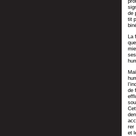
pro
sig
de 
tit 
bi­
La 
que
mie
ses
hum
Mai
huma
l’i
de f
eff
sour
Cet
denc
acc
rer 
et l