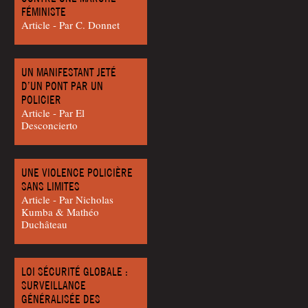
FÉMINISTE
Article - Par C. Donnet
UN MANIFESTANT JETÉ
D’UN PONT PAR UN
POLICIER
Article - Par El
Desconcierto
UNE VIOLENCE POLICIÈRE
SANS LIMITES
Article - Par Nicho­las
Kum­ba & Mathéo
Duchâteau
LOI SÉCURITÉ GLOBALE :
SURVEILLANCE
GÉNÉRALISÉE DES