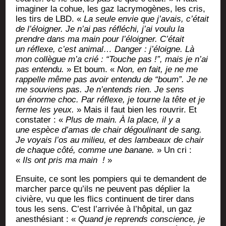
ima­gi­ner la cohue, les gaz lacry­mo­gènes, les cris,
les tirs de LBD. «
La seule envie que j’avais, c’était
de l’éloigner. Je n’ai pas réflé­chi, j’ai vou­lu la
prendre dans ma main pour l’éloigner. C’était
un réflexe, c’est ani­mal… Dan­ger : j’éloigne. Là
mon col­lègue m’a crié : “Touche pas !”, mais je n’ai
pas enten­du.
» Et boum. «
Non, en fait, je ne me
rap­pelle même pas avoir enten­du de “boum”. Je ne
me sou­viens pas. Je n’entends rien. Je sens
un énorme choc. Par réflexe, je tourne la tête et je
ferme les yeux.
» Mais il faut bien les rou­vrir. Et
consta­ter : «
Plus de main. À la place, il y a
une espèce d’amas de chair dégou­li­nant de sang.
Je voyais l’os au milieu, et des lam­beaux de chair
de chaque côté, comme une banane.
» Un cri :
«
Ils ont pris ma main
!
»
Ensuite, ce sont les pom­piers qui te demandent de
mar­cher parce qu’ils ne peuvent pas déplier la
civière, vu que les flics conti­nuent de tirer dans
tous les sens. C’est l’arrivée à l’hôpital, un gaz
anes­thé­siant : «
Quand je reprends conscience, je