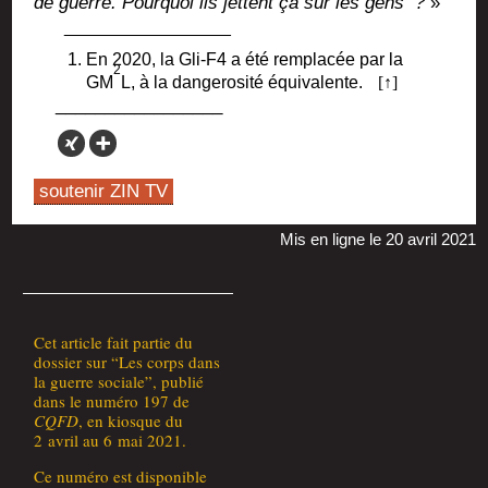
de guerre. Pour­quoi ils jettent ça sur les gens
?
»
En 2020, la Gli-F4 a été rem­pla­cée par la
2
GM
L, à la dan­ge­ro­si­té équivalente.
soutenir ZIN TV
Mis en ligne le 20 avril 2021
Cet article fait par­tie du
dos­sier sur “Les corps dans
la guerre sociale”, publié
dans le numé­ro 197 de
CQFD
, en kiosque du
2 avril au 6 mai 2021.
Ce numé­ro est dis­po­nible