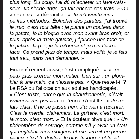
plus long. Du coup, j’ai dû m’acheter un lave-vais­
selle, un sèche-linge, ça fait encore des frais.
» Ou
alors c’est la débrouille : «
Je m’invente mes
petites méthodes. Éplu­cher des patates, j’ai trou­vé
le truc, c’est tout bête : je plante un cou­teau dans
la patate, je la bloque avec mon avant-bras droit, et
puis, après la main gauche, j’épluche une face de
la patate, hop
!, je la retourne et je fais l’autre
face. Ça prend plus de temps, mais voi­là, je le fais
tout seul, sans rien deman­der.
»
Finan­ciè­re­ment aus­si, c’est com­pli­qué : «
Je ne
peux plus exer­cer mon métier, bien sûr : un plom­
bier à une main, ça n’existe pas. »
Que reste-t-il ?
Le RSA ou l’allocation aux adultes han­di­ca­pés.
«
C’est triste, parce que la chau­dron­ne­rie, c’était
vrai­ment ma pas­sion.
» L’ennui s’instille : «
Je me
fais chier. Il ne se passe rien. J’ai rien à racon­ter.
C’est la merde, clai­re­ment. La gui­tare, c’est mort,
la moto, c’est mort.
» Et la dou­leur phy­sique : «
Un
phé­no­mène de ser­rage, comme s’il y avait un étau
qui englo­bait mon moi­gnon et me ser­rait en per­ma­
nence, c’est la dou­leur la plus insup­por­table, et