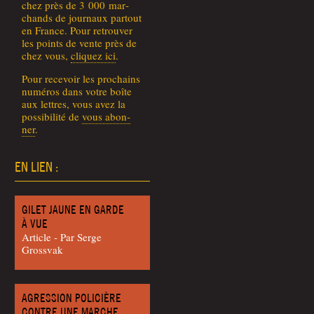
chez près de 3 000 mar­
chands de jour­naux par­tout
en France. Pour retrou­ver
les points de vente près de
chez vous,
cli­quez ici
.
Pour rece­voir les pro­chains
numé­ros dans votre boîte
aux lettres, vous avez la
pos­si­bi­li­té de
vous abon­
ner
.
EN LIEN :
GILET JAUNE EN GARDE
À VUE
Article - Par Serge
Grossvak
AGRESSION POLICIÈRE
CONTRE UNE MARCHE