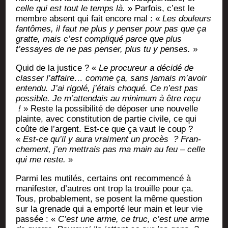
celle qui est tout le temps là.
» Par­fois, c’est le
membre absent qui fait encore mal : «
Les dou­leurs
fan­tômes, il faut ne plus y pen­ser pour pas que ça
gratte, mais c’est com­pli­qué parce que plus
t’essayes de ne pas pen­ser, plus tu y penses.
»
Quid de la jus­tice ? «
Le pro­cu­reur a déci­dé de
clas­ser l’affaire… comme ça, sans jamais m’avoir
enten­du. J’ai rigo­lé, j’étais cho­qué. Ce n’est pas
pos­sible. Je m’attendais au mini­mum à être reçu
!
» Reste la pos­si­bi­li­té de dépo­ser une nou­velle
plainte, avec consti­tu­tion de par­tie civile, ce qui
coûte de l’argent. Est-ce que ça vaut le coup ?
«
Est-ce qu’il y aura vrai
ment un pro­cès
? Fran­
che­ment, j’en met­trais pas ma main au feu – celle
qui me reste.
»
Par­mi les muti­lés, cer­tains ont recom­men­cé à
mani­fes­ter, d’autres ont trop la trouille pour ça.
Tous, pro­ba­ble­ment, se posent la même ques­tion
sur la gre­nade qui a empor­té leur main et leur vie
pas­sée : «
C’est une arme, ce truc, c’est une arme