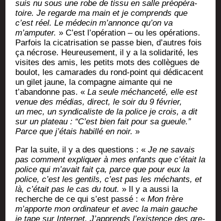
suis nu sous une robe de tis­su en salle pré­opé­ra­
toire. Je regarde ma main et je com­prends que
c’est réel. Le méde­cin m’annonce qu’on va
m’amputer.
» C’est l’opération – ou les opé­ra­tions.
Par­fois la cica­tri­sa­tion se passe bien, d’autres fois
ça nécrose. Heu­reu­se­ment, il y a la soli­da­ri­té, les
visites des amis, les petits mots des col­lègues de
bou­lot, les cama­rades du rond-point qui dédi­cacent
un gilet jaune, la com­pagne aimante qui ne
t’abandonne pas. «
La seule méchan­ce­té, elle est
venue des médias, direct, le soir du 9 février,
un mec, un syn­di­ca­liste de la police je crois, a dit
sur un pla­teau : “C’est bien fait pour sa gueule.”
Parce que j’étais habillé en noir.
»
Par la suite, il y a des ques­tions : «
Je ne savais
pas com­ment expli­quer à mes enfants que c’était la
police qui m’avait fait ça, parce que pour eux la
police, c’est les gen­tils, c’est pas les méchants, et
là, c’était pas le cas du tout.
» Il y a aus­si la
recherche de ce qui s’est pas­sé : «
Mon frère
m’apporte mon ordi­na­teur et avec la main gauche
je tape sur Inter­net. J’apprends l’existence des gre­