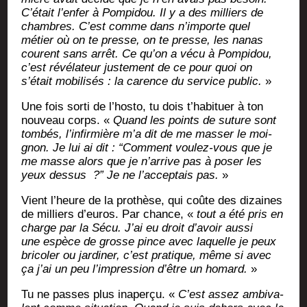
C’était l’enfer à Pom­pi­dou. Il y a des mil­liers de
chambres. C’est comme dans n’importe quel
métier où on te presse, on te presse, les nanas
courent sans arrêt. Ce qu’on a vécu à Pom­pi­dou,
c’est révé­la­teur jus­te­ment de ce pour quoi on
s’était mobi­li­sés : la carence du ser­vice public.
»
Une fois sor­ti de l’hosto, tu dois t’habituer à ton
nou­veau corps. «
Quand les points de suture sont
tom­bés, l’infirmière m’a dit de me mas­ser le moi­
gnon. Je lui ai dit : “Com­ment vou­lez-vous que je
me masse alors que je n’arrive pas à poser les
yeux des­sus
?” Je ne l’acceptais pas.
»
Vient l’heure de la pro­thèse, qui coûte des dizaines
de mil­liers d’euros. Par chance, «
tout a été pris en
charge par la Sécu. J’ai eu droit d’avoir aus­si
une espèce de grosse pince avec laquelle je peux
bri­co­ler ou jar­di­ner, c’est pra­tique, même si avec
ça j’ai un peu l’impression d’être un homard.
»
Tu ne passes plus inaper­çu. «
C’est assez ambi­va­