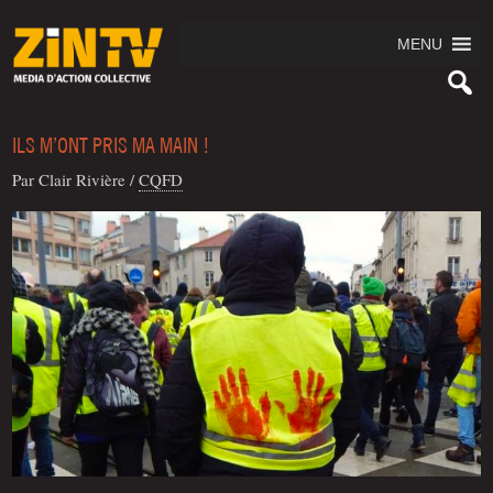
MENU
ILS M’ONT PRIS MA MAIN !
Par Clair Rivière
/
CQFD