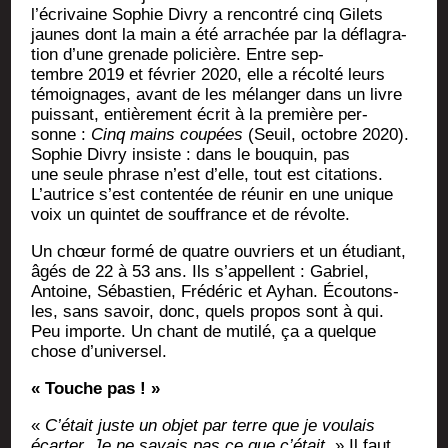
l’écrivaine Sophie Divry a ren­con­tré cinq Gilets
jaunes dont la main a été arra­chée par la défla­gra­
tion d’une gre­nade poli­cière. Entre sep­
tembre 2019 et février 2020, elle a récol­té leurs
témoi­gnages, avant de les mélan­ger dans un livre
puis­sant, entiè­re­ment écrit à la pre­mière per­
sonne :
Cinq mains cou­pées
(Seuil, octobre 2020).
Sophie Divry insiste : dans le bou­quin, pas
une seule phrase n’est d’elle, tout est cita­tions.
L’autrice s’est conten­tée de réunir en une unique
voix un quin­tet de souf­france et de révolte.
Un chœur for­mé de quatre ouvriers et un étu­diant,
âgés de 22 à 53 ans. Ils s’appellent : Gabriel,
Antoine, Sébas­tien, Fré­dé­ric et Ayhan. Écou­tons-
les, sans savoir, donc, quels pro­pos sont à qui.
Peu importe. Un chant de muti­lé, ça a quelque
chose d’universel.
« Touche pas ! »
«
C’était juste un objet par terre que je vou­lais
écar­ter. Je ne savais pas ce que c’était.
» Il faut