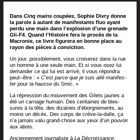
Dans
Cinq mains cou­pées
, Sophie Divry donne
la parole à autant de mani­fes­tants fluo ayant
per­du une main dans l’explosion d’une gre­nade
Gli-F4. Quand l’Histoire fera le pro­cès de la
Macro­nie, ce livre figu­re­ra en bonne place au
rayon des pièces à conviction.
Un jour, pos­si­ble­ment, vous croi­se­rez dans la rue
un homme à une seule main. Et si vous osez lui
deman­der ce qui lui est arri­vé, il vous répon­dra
peut– être : «
C’est parce que je suis allé mani­fes­
ter pour la hausse du Smic.
»
La répres­sion du mou­ve­ment des Gilets jaunes a
été un car­nage humain. Des cen­taines de bles­
sures à la tête, des dizaines d’éborgnements, au
moins un décès. Des corps de crève-la-dalle, ça
n’a jamais valu grand-chose aux yeux d’un pou­voir
aux abois.
Ancien­ne­ment jour­na­liste à
La Décrois­sance
,