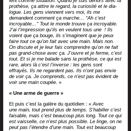
lent comme situa­tion. Quand je suis dehors avec la
pro­thèse, ça attire le regard, la curio­si­té et le dia­
logue. Les gens viennent vers moi, ils me
demandent com­ment ça marche… “Ah c’est
incroyable…” Tout le monde trouve ça incroyable.
J’ai l’impression qu’ils en veulent tous une
! Ils
voient que ça bouge, ils s’imaginent que je peux
faire tout ce qu’on fait avec une main. Mais non.
On dis­cute et je leur fais com­prendre qu’on ne fait
pas grand-chose avec ça. J’ouvre et je ferme, c’est
tout. Et si je me balade sans la pro­thèse, ce qui est
rare, alors là c’est l’inverse : les gens sont
effrayés. Ils ne regardent pas. Ils n’ont pas envie
de voir ça. Je com­prends, ce n’est pas évident de
voir une main cou­pée.
»
« Une arme de guerre »
Et puis c’est la galère du quo­ti­dien : «
Avec
une main, tout prend plus de temps. S’habiller c’est
fai­sable, mais c’est beau­coup plus long. Tout ce qui
est vais­selle, ce n’est plus pos­sible. Le linge, on ne
peut pas l’étendre d’une main. Tout est beau­coup