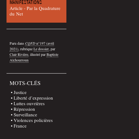
MANIFESTATIONS
Article - Par la Qua­dra­ture
du Net
Paru dans
CQFD
n°197 (avril
2021)
, rubrique
Le dos­sier
, par
Clair Rivière
, illus­tré par
Bap­tiste
Alchourroun
MOTS-CLÉS
Justice
Liberté d’expression
Luttes ouvrières
Répression
Surveillance
Violences policières
France