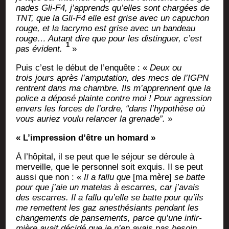
nades Gli-F4, j’apprends qu’elles sont char­gées de
TNT, que la Gli-F4 elle est grise avec un capu­chon
rouge, et la lacry­mo est grise avec un ban­deau
rouge… Autant dire que pour les dis­tin­guer, c’est
1
pas évident.
»
Puis c’est le début de l’enquête : «
Deux ou
trois jours après l’amputation, des mecs de l’IGPN
rentrent dans ma chambre. Ils m’apprennent que la
police a dépo­sé plainte contre moi ! Pour agres­sion
envers les forces de l’ordre, “dans l’hypothèse où
vous auriez vou­lu relan­cer la gre­nade”.
»
« L’impression d’être un homard »
À l’hôpital, il se peut que le séjour se déroule à
mer­veille, que le per­son­nel soit exquis. Il se peut
aus­si que non : «
Il a fal­lu que
[ma mère]
se batte
pour que j’aie un mate­las à escarres, car j’avais
des escarres. Il a fal­lu qu’elle se batte pour qu’ils
me remettent les gaz anes­thé­siants pen­dant les
chan­ge­ments de pan­se­ments, parce qu’une infir­
mière avait déci­dé que je n’en avais pas besoin.