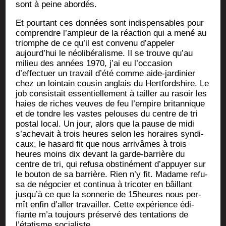
sont à peine abordés.
Et pour­tant ces don­nées sont indis­pen­sables pour
com­prendre l’ampleur de la réac­tion qui a mené au
triomphe de ce qu’il est conve­nu d’appeler
aujourd’hui le néo­li­bé­ra­lisme. Il se trouve qu’au
milieu des années 1970, j’ai eu l’occasion
d’effectuer un tra­vail d’été comme aide-jar­di­nier
chez un loin­tain cou­sin anglais du Hert­ford­shire. Le
job consis­tait essen­tiel­le­ment à tailler au rasoir les
haies de riches veuves de feu l’empire bri­tan­nique
et de tondre les vastes pelouses du centre de tri
pos­tal local. Un jour, alors que la pause de midi
s’achevait à trois heures selon les horaires syn­di­
caux, le hasard fit que nous arri­vâmes à trois
heures moins dix devant la garde-bar­rière du
centre de tri, qui refu­sa obs­ti­né­ment d’appuyer sur
le bou­ton de sa bar­rière. Rien n’y fit. Madame refu­
sa de négo­cier et conti­nua à tri­co­ter en bâillant
jusqu’à ce que la son­ne­rie de 15heures nous per­
mît enfin d’aller tra­vailler. Cette expé­rience édi­
fiante m’a tou­jours pré­ser­vé des ten­ta­tions de
l’étatisme socialiste.