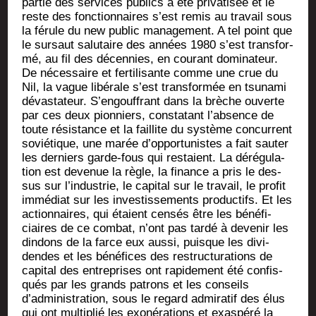
par­tie des ser­vices publics a été pri­va­ti­sée et le
reste des fonc­tion­naires s’est remis au tra­vail sous
la férule du new public mana­ge­ment. A tel point que
le sur­saut salu­taire des années 1980 s’est trans­for­
mé, au fil des décen­nies, en cou­rant domi­na­teur.
De néces­saire et fer­ti­li­sante comme une crue du
Nil, la vague libé­rale s’est trans­for­mée en tsu­na­mi
dévas­ta­teur. S’engouffrant dans la brèche ouverte
par ces deux pion­niers, consta­tant l’absence de
toute résis­tance et la faillite du sys­tème concur­rent
sovié­tique, une marée d’opportunistes a fait sau­ter
les der­niers garde-fous qui res­taient. La déré­gu­la­
tion est deve­nue la règle, la finance a pris le des­
sus sur l’industrie, le capi­tal sur le tra­vail, le pro­fit
immé­diat sur les inves­tis­se­ments pro­duc­tifs. Et les
action­naires, qui étaient cen­sés être les béné­fi­
ciaires de ce com­bat, n’ont pas tar­dé à deve­nir les
din­dons de la farce eux aus­si, puisque les divi­
dendes et les béné­fices des restruc­tu­ra­tions de
capi­tal des entre­prises ont rapi­de­ment été confis­
qués par les grands patrons et les conseils
d’administration, sous le regard admi­ra­tif des élus
qui ont mul­ti­plié les exo­né­ra­tions et exas­pé­ré la