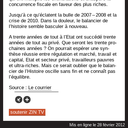
concur­rence fis­cale en faveur des plus riches.
Jusqu’à ce qu’éclatent la bulle de 2007 – 2008 et la
crise de 2010. Dans la dou­leur, le balan­cier de
l’histoire semble bas­cu­ler à nouveau.
A trente années de tout à l’Etat ont suc­cé­dé trente
années de tout au pri­vé. Que seront les trente pro­
chaines années ? On pour­rait espé­rer une syn­
thèse réus­sie entre régu­la­tion et mar­ché, tra­vail et
capi­tal, Etat et sec­teur pri­vé, tra­vailleurs pauvres
et ultra-riches. Mais ce serait oublier que le balan­
cier de l’Histoire oscille sans fin et ne connaît pas
l’équilibre.
Source :
Le cour­rier
soutenir ZIN TV
Mis en ligne le 28 février 2012