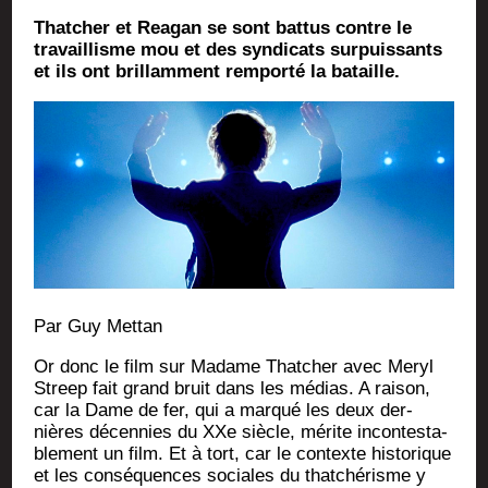
Thatcher et Reagan se sont battus contre le
travaillisme mou et des syndicats surpuissants
et ils ont brillamment remporté la bataille.
Par Guy Mettan
Or donc le film sur Madame That­cher avec Meryl
Streep fait grand bruit dans les médias. A rai­son,
car la Dame de fer, qui a mar­qué les deux der­
nières décen­nies du XXe siècle, mérite incon­tes­ta­
ble­ment un film. Et à tort, car le contexte his­to­rique
et les consé­quences sociales du that­ché­risme y