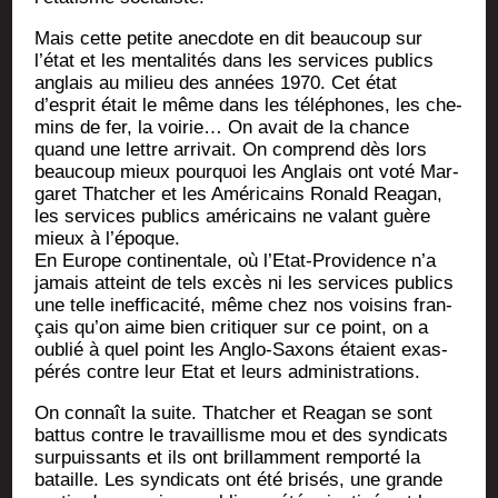
Mais cette petite anec­dote en dit beau­coup sur
l’état et les men­ta­li­tés dans les ser­vices publics
anglais au milieu des années 1970. Cet état
d’esprit était le même dans les télé­phones, les che­
mins de fer, la voi­rie… On avait de la chance
quand une lettre arri­vait. On com­prend dès lors
beau­coup mieux pour­quoi les Anglais ont voté Mar­
ga­ret That­cher et les Amé­ri­cains Ronald Rea­gan,
les ser­vices publics amé­ri­cains ne valant guère
mieux à l’époque.
En Europe conti­nen­tale, où l’Etat-Providence n’a
jamais atteint de tels excès ni les ser­vices publics
une telle inef­fi­ca­ci­té, même chez nos voi­sins fran­
çais qu’on aime bien cri­ti­quer sur ce point, on a
oublié à quel point les Anglo-Saxons étaient exas­
pé­rés contre leur Etat et leurs administrations.
On connaît la suite. That­cher et Rea­gan se sont
bat­tus contre le tra­vaillisme mou et des syn­di­cats
sur­puis­sants et ils ont brillam­ment rem­por­té la
bataille. Les syn­di­cats ont été bri­sés, une grande