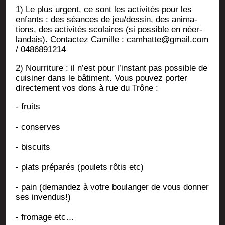
1) Le plus urgent, ce sont les acti­vi­tés pour les
enfants : des séances de jeu/dessin, des ani­ma­
tions, des acti­vi­tés sco­laires (si pos­sible en néer­
lan­dais). Contac­tez Camille : camhatte@gmail.com
/ 0486891214
2) Nour­ri­ture : il n’est pour l’ins­tant pas pos­sible de
cui­si­ner dans le bâti­ment. Vous pou­vez por­ter
direc­te­ment vos dons à rue du Trône :
- fruits
- conserves
- bis­cuits
- plats pré­pa­rés (pou­lets rôtis etc)
- pain (deman­dez à votre bou­lan­ger de vous don­ner
ses invendus!)
- fro­mage etc…