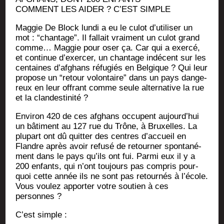
COMMENT LES AIDER ? C’EST SIMPLE
Mag­gie De Block lun­di a eu le culot d’u­ti­li­ser un
mot : “chan­tage”. Il fal­lait vrai­ment un culot grand
comme… Mag­gie pour oser ça. Car qui a exer­cé,
et conti­nue d’exer­cer, un chan­tage indé­cent sur les
cen­taines d’af­ghans réfu­giés en Bel­gique ? Qui leur
pro­pose un “retour volon­taire” dans un pays dan­ge­
reux en leur offrant comme seule alter­na­tive la rue
et la clandestinité ?
Envi­ron 420 de ces afghans occupent aujourd’­hui
un bâti­ment au 127 rue du Trône, à Bruxelles. La
plu­part ont dû quit­ter des centres d’ac­cueil en
Flandre après avoir refu­sé de retour­ner spon­ta­né­
ment dans le pays qu’ils ont fui. Par­mi eux il y a
200 enfants, qui n’ont tou­jours pas com­pris pour­
quoi cette année ils ne sont pas retour­nés à l’é­cole.
Vous vou­lez appor­ter votre sou­tien à ces
personnes ?
C’est simple :