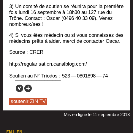
3) Un comi­té de sou­tien se réuni­ra pour la pre­mière
fois lun­di 16 sep­tembre à 18h30 au 127 rue du
Trône. Contact : Oscar (0496 40 33 09). Venez
nombreux/ses !
4) Si vous êtes méde­cin ou si vous connais­sez des
méde­cins prêts à aider, mer­ci de contac­ter Oscar.
Source : CRER
http://regularisation.canalblog.com/
Sou­tien au N° Trio­dos : 523 — 0801898 — 74
soutenir ZIN TV
Mis en ligne le 11 septembre 2013
EN LIEN :