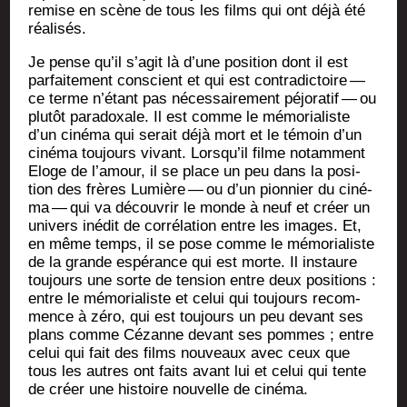
remise en scène de tous les films qui ont déjà été
réalisés.
Je pense qu’il s’a­git là d’une posi­tion dont il est
par­fai­te­ment conscient et qui est contra­dic­toire —
ce terme n’é­tant pas néces­sai­re­ment péjo­ra­tif — ou
plu­tôt para­doxale. Il est comme le mémo­ria­liste
d’un ciné­ma qui serait déjà mort et le témoin d’un
ciné­ma tou­jours vivant. Lors­qu’il filme notam­ment
Eloge de l’a­mour, il se place un peu dans la posi­
tion des frères Lumière — ou d’un pion­nier du ciné­
ma — qui va décou­vrir le monde à neuf et créer un
uni­vers inédit de cor­ré­la­tion entre les images. Et,
en même temps, il se pose comme le mémo­ria­liste
de la grande espé­rance qui est morte. Il ins­taure
tou­jours une sorte de ten­sion entre deux posi­tions :
entre le mémo­ria­liste et celui qui tou­jours recom­
mence à zéro, qui est tou­jours un peu devant ses
plans comme Cézanne devant ses pommes ; entre
celui qui fait des films nou­veaux avec ceux que
tous les autres ont faits avant lui et celui qui tente
de créer une his­toire nou­velle de cinéma.