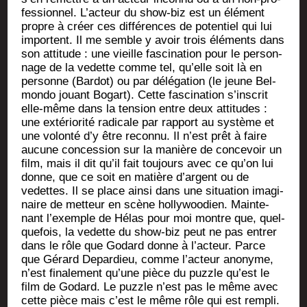
fes­sion­nel. L’ac­teur du show-biz est un élé­ment
propre à créer ces dif­fé­rences de poten­tiel qui lui
importent. Il me semble y avoir trois élé­ments dans
son atti­tude : une vieille fas­ci­na­tion pour le per­son­
nage de la vedette comme tel, qu’elle soit là en
per­sonne (Bar­dot) ou par délé­ga­tion (le jeune Bel­
mon­do jouant Bogart). Cette fas­ci­na­tion s’ins­crit
elle-même dans la ten­sion entre deux atti­tudes :
une exté­rio­ri­té radi­cale par rap­port au sys­tème et
une volon­té d’y être recon­nu. Il n’est prêt à faire
aucune conces­sion sur la manière de conce­voir un
film, mais il dit qu’il fait tou­jours avec ce qu’on lui
donne, que ce soit en matière d’argent ou de
vedettes. Il se place ain­si dans une situa­tion ima­gi­
naire de met­teur en scène hol­ly­woo­dien. Main­te­
nant l’exemple de Hélas pour moi montre que, quel­
que­fois, la vedette du show-biz peut ne pas entrer
dans le rôle que Godard donne à l’ac­teur. Parce
que Gérard Depar­dieu, comme l’ac­teur ano­nyme,
n’est fina­le­ment qu’une pièce du puzzle qu’est le
film de Godard. Le puzzle n’est pas le même avec
cette pièce mais c’est le même rôle qui est rempli.