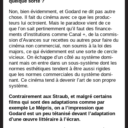
quelque sorte ?
Non, bien évi­dem­ment, et Godard ne dit pas autre
chose. Il fait du ciné­ma avec ce que les pro­duc­
teurs lui octroient. Mais le para­doxe vient de ce
que l’on sait per­ti­nem­ment qu’il faut des finan­ce­
ments d’ins­ti­tu­tions comme Canal +, de la com­mis­
sion d’A­vances sur recettes ou autres pour faire du
ciné­ma non com­mer­cial, non sou­mis à la loi des
majors, ce qui évi­dem­ment est une sorte de cercle
vicieux. On échappe d’un côté au sys­tème domi­
nant mais on entre dans un sous-sys­tème dont les
normes esthé­tiques tendent à être aus­si rigides
que les normes com­mer­ciales du sys­tème domi­
nant. Ce ciné­ma tend à deve­nir l’art de son propre
système.
Contrai­re­ment aux Straub, et mal­gré cer­tains
films qui sont des adap­ta­tions comme par
exemple Le Mépris, on a l’im­pres­sion que
Godard est un peu téta­ni­sé devant l’a­dap­ta­tion
d’une œuvre lit­té­raire à l’écran.