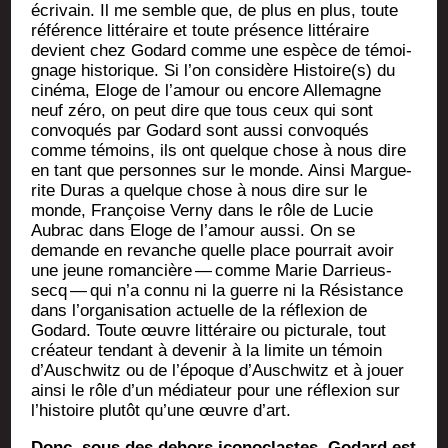
écri­vain. Il me semble que, de plus en plus, toute
réfé­rence lit­té­raire et toute pré­sence lit­té­raire
devient chez Godard comme une espèce de témoi­
gnage his­to­rique. Si l’on consi­dère Histoire(s) du
ciné­ma, Eloge de l’a­mour ou encore Alle­magne
neuf zéro, on peut dire que tous ceux qui sont
convo­qués par Godard sont aus­si convo­qués
comme témoins, ils ont quelque chose à nous dire
en tant que per­sonnes sur le monde. Ain­si Mar­gue­
rite Duras a quelque chose à nous dire sur le
monde, Fran­çoise Ver­ny dans le rôle de Lucie
Aubrac dans Eloge de l’a­mour aus­si. On se
demande en revanche quelle place pour­rait avoir
une jeune roman­cière — comme Marie Dar­rieus­
secq — qui n’a connu ni la guerre ni la Résis­tance
dans l’or­ga­ni­sa­tion actuelle de la réflexion de
Godard. Toute œuvre lit­té­raire ou pic­tu­rale, tout
créa­teur ten­dant à deve­nir à la limite un témoin
d’Au­sch­witz ou de l’é­poque d’Au­sch­witz et à jouer
ain­si le rôle d’un média­teur pour une réflexion sur
l’his­toire plu­tôt qu’une œuvre d’art.
Donc, sous des dehors ico­no­clastes, Godard est