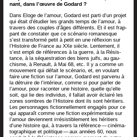
nant, dans l’œuvre de Godard ?
Dans Eloge de l’a­mour, Godard est par­ti d’un pro­jet
qui était d’é­tu­dier les grands temps de l’a­mour, à
tra­vers des couples d’âges dif­fé­rents. Et il est frap­
pant de consta­ter que ce scé­na­rio roma­nesque
s’est trans­for­mé petit à petit en une réflexion sur
l’His­toire de France au XXe siècle. Len­te­ment, il
s’est empli de réfé­rences à la guerre, à la Résis­
tance, à la séques­tra­tion des biens juifs, au gau­
chisme, à Renault, à Mai 68, etc. Il y a comme un
mou­ve­ment qui défait le scé­na­rio, et, en vou­lant
faire une fic­tion sur l’a­mour, Godard est par­ve­nu à
la détruire de l’in­té­rieur, comme si pour par­ler de
l’a­mour, pour racon­ter une his­toire, quelle qu’elle
soit, qui lie des indi­vi­dus, il fal­lait avoir éclai­ré les
zones sombres de l’His­toire dont ils sont héri­tiers.
Les per­son­nages fic­tion­nel­le­ment enga­gés pour ce
qui appa­raît comme une fic­tion expé­ri­men­tale sur
l’a­mour deviennent irré­sis­ti­ble­ment les héri­tiers
d’une his­toire qui, à tra­vers la réfé­rence — ciné­ma­
to­gra­phique et poli­tique — aux années 60, nous