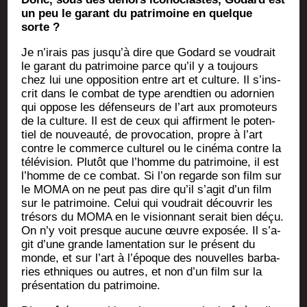
un peu le garant du patri­moine en quelque
sorte ?
Je n’i­rais pas jus­qu’à dire que Godard se vou­drait
le garant du patri­moine parce qu’il y a tou­jours
chez lui une oppo­si­tion entre art et culture. Il s’ins­
crit dans le com­bat de type arend­tien ou ador­nien
qui oppose les défen­seurs de l’art aux pro­mo­teurs
de la culture. Il est de ceux qui affirment le poten­
tiel de nou­veau­té, de pro­vo­ca­tion, propre à l’art
contre le com­merce cultu­rel ou le ciné­ma contre la
télé­vi­sion. Plu­tôt que l’homme du patri­moine, il est
l’homme de ce com­bat. Si l’on regarde son film sur
le MOMA on ne peut pas dire qu’il s’a­git d’un film
sur le patri­moine. Celui qui vou­drait décou­vrir les
tré­sors du MOMA en le vision­nant serait bien déçu.
On n’y voit presque aucune œuvre expo­sée. Il s’a­
git d’une grande lamen­ta­tion sur le pré­sent du
monde, et sur l’art à l’é­poque des nou­velles bar­ba­
ries eth­niques ou autres, et non d’un film sur la
pré­sen­ta­tion du patrimoine.