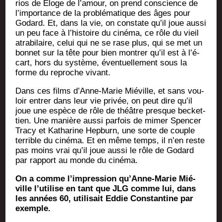
rios de Eloge de l’a­mour, on prend conscience de
l’im­por­tance de la pro­blé­ma­tique des âges pour
Godard. Et, dans la vie, on constate qu’il joue aus­si
un peu face à l’his­toire du ciné­ma, ce rôle du vieil
atra­bi­laire, celui qui ne se rase plus, qui se met un
bon­net sur la tête pour bien mon­trer qu’il est à l’é­
cart, hors du sys­tème, éven­tuel­le­ment sous la
forme du reproche vivant.
Dans ces films d’Anne-Marie Mié­ville, et sans vou­
loir entrer dans leur vie pri­vée, on peut dire qu’il
joue une espèce de rôle de théâtre presque becket­
tien. Une manière aus­si par­fois de mimer Spen­cer
Tra­cy et Katha­rine Hep­burn, une sorte de couple
ter­rible du ciné­ma. Et en même temps, il n’en reste
pas moins vrai qu’il joue aus­si le rôle de Godard
par rap­port au monde du cinéma.
On a comme l’im­pres­sion qu’Anne-Marie Mié­
ville l’u­ti­lise en tant que JLG comme lui, dans
les années 60, uti­li­sait Eddie Constan­tine par
exemple.