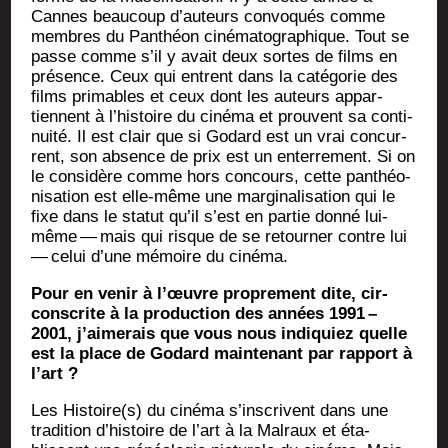
Cannes beau­coup d’au­teurs convo­qués comme
membres du Pan­théon ciné­ma­to­gra­phique. Tout se
passe comme s’il y avait deux sortes de films en
pré­sence. Ceux qui entrent dans la caté­go­rie des
films pri­mables et ceux dont les auteurs appar­
tiennent à l’his­toire du ciné­ma et prouvent sa conti­
nui­té. Il est clair que si Godard est un vrai concur­
rent, son absence de prix est un enter­re­ment. Si on
le consi­dère comme hors concours, cette pan­théo­
ni­sa­tion est elle-même une mar­gi­na­li­sa­tion qui le
fixe dans le sta­tut qu’il s’est en par­tie don­né lui-
même — mais qui risque de se retour­ner contre lui
— celui d’une mémoire du cinéma.
Pour en venir à l’œuvre pro­pre­ment dite, cir­
cons­crite à la pro­duc­tion des années 1991 –
2001, j’ai­me­rais que vous nous indi­quiez quelle
est la place de Godard main­te­nant par rap­port à
l’art ?
Les Histoire(s) du ciné­ma s’ins­crivent dans une
tra­di­tion d’his­toire de l’art à la Mal­raux et éta­