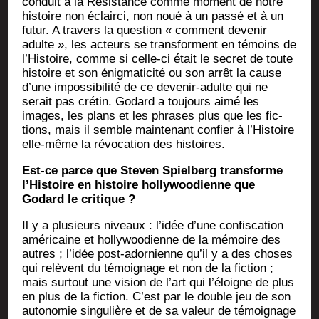
conduit à la Résis­tance comme moment de notre
his­toire non éclair­ci, non noué à un pas­sé et à un
futur. A tra­vers la ques­tion « com­ment deve­nir
adulte », les acteurs se trans­forment en témoins de
l’His­toire, comme si celle-ci était le secret de toute
his­toire et son énig­ma­ti­ci­té ou son arrêt la cause
d’une impos­si­bi­li­té de ce deve­nir-adulte qui ne
serait pas cré­tin. Godard a tou­jours aimé les
images, les plans et les phrases plus que les fic­
tions, mais il semble main­te­nant confier à l’His­toire
elle-même la révo­ca­tion des histoires.
Est-ce parce que Ste­ven Spiel­berg trans­forme
l’His­toire en his­toire hol­ly­woo­dienne que
Godard le critique ?
Il y a plu­sieurs niveaux : l’i­dée d’une confis­ca­tion
amé­ri­caine et hol­ly­woo­dienne de la mémoire des
autres ; l’i­dée post-ador­nienne qu’il y a des choses
qui relèvent du témoi­gnage et non de la fic­tion ;
mais sur­tout une vision de l’art qui l’é­loigne de plus
en plus de la fic­tion. C’est par le double jeu de son
auto­no­mie sin­gu­lière et de sa valeur de témoi­gnage