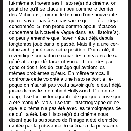
lui-même à tra­vers ses Histoire(s) du ciné­ma, on
peut dire qu’il se place un peu comme le der­nier
des Mohi­cans, comme le témoin d’une nou­veau­té
qui ne savait pas à sa nais­sance qu’elle était déjà
condam­née. Si l’on prend comme appui l’é­pi­sode
concer­nant la Nou­velle Vague dans les Histoire(s),
on peut y entendre que l’a­ve­nir était déjà depuis
long­temps joué dans le pas­sé. Mais il y a une cer­
taine ambi­guï­té dans cette posi­tion. D’un côté, il
reven­dique une volon­té naïve des cinéastes de sa
géné­ra­tion qui décla­raient vou­loir fil­mer des gar­
çons et des filles de leur âge qui avaient les
mêmes pro­blèmes qu’eux. En même temps, il
confronte cette volon­té à une his­toire dont à l’é­
poque on n’au­rait pas vou­lu savoir qu’elle était déjà
jouée depuis le triomphe d’Hol­ly­wood. Du même
coup, il se fait his­to­rio­graphe de quelque chose qui
a été man­qué. Mais il se fait l’his­to­rio­graphe de ce
que le ciné­ma n’a pas été avec les témoi­gnages de
ce qu’il a été. Les Histoire(s) du ciné­ma nous
disent que la puis­sance de l’i­mage a été d’emblée
cap­tée par la puis­sance du scé­na­rio, la puis­sance