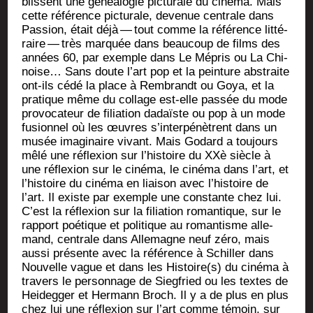
blissent une généa­lo­gie pic­tu­rale du ciné­ma. Mais
cette réfé­rence pic­tu­rale, deve­nue cen­trale dans
Pas­sion, était déjà — tout comme la réfé­rence lit­té­
raire — très mar­quée dans beau­coup de films des
années 60, par exemple dans Le Mépris ou La Chi­
noise… Sans doute l’art pop et la pein­ture abs­traite
ont-ils cédé la place à Rem­brandt ou Goya, et la
pra­tique même du col­lage est-elle pas­sée du mode
pro­vo­ca­teur de filia­tion dadaïste ou pop à un mode
fusion­nel où les œuvres s’in­ter­pé­nètrent dans un
musée ima­gi­naire vivant. Mais Godard a tou­jours
mêlé une réflexion sur l’his­toire du XXè siècle à
une réflexion sur le ciné­ma, le ciné­ma dans l’art, et
l’his­toire du ciné­ma en liai­son avec l’his­toire de
l’art. Il existe par exemple une constante chez lui.
C’est la réflexion sur la filia­tion roman­tique, sur le
rap­port poé­tique et poli­tique au roman­tisme alle­
mand, cen­trale dans Alle­magne neuf zéro, mais
aus­si pré­sente avec la réfé­rence à Schil­ler dans
Nou­velle vague et dans les Histoire(s) du ciné­ma à
tra­vers le per­son­nage de Sieg­fried ou les textes de
Hei­deg­ger et Her­mann Broch. Il y a de plus en plus
chez lui une réflexion sur l’art comme témoin, sur