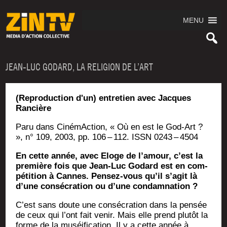
MENU
JEAN-LUC GODARD, LA RELIGION DE L’ART
(Reproduction d'un) entretien avec Jacques
Rancière
Paru dans Ciné­mAc­tion, « Où en est le God-Art ?
», n° 109, 2003, pp. 106 – 112. ISSN 0243 – 4504
En cette année, avec Eloge de l’a­mour, c’est la
pre­mière fois que Jean-Luc Godard est en com­
pé­ti­tion à Cannes. Pen­sez-vous qu’il s’a­git là
d’une consé­cra­tion ou d’une condam­na­tion ?
C’est sans doute une consé­cra­tion dans la pen­sée
de ceux qui l’ont fait venir. Mais elle prend plu­tôt la
forme de la muséi­fi­ca­tion. Il y a cette année à