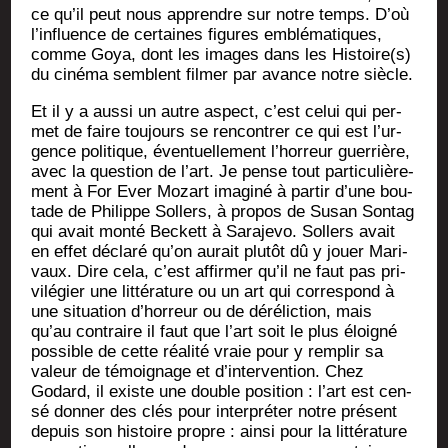
ce qu’il peut nous apprendre sur notre temps. D’où
l’in­fluence de cer­taines figures emblé­ma­tiques,
comme Goya, dont les images dans les Histoire(s)
du ciné­ma semblent fil­mer par avance notre siècle.
Et il y a aus­si un autre aspect, c’est celui qui per­
met de faire tou­jours se ren­con­trer ce qui est l’ur­
gence poli­tique, éven­tuel­le­ment l’hor­reur guer­rière,
avec la ques­tion de l’art. Je pense tout par­ti­cu­liè­re­
ment à For Ever Mozart ima­gi­né à par­tir d’une bou­
tade de Phi­lippe Sol­lers, à pro­pos de Susan Son­tag
qui avait mon­té Beckett à Sara­je­vo. Sol­lers avait
en effet décla­ré qu’on aurait plu­tôt dû y jouer Mari­
vaux. Dire cela, c’est affir­mer qu’il ne faut pas pri­
vi­lé­gier une lit­té­ra­ture ou un art qui cor­res­pond à
une situa­tion d’hor­reur ou de déré­lic­tion, mais
qu’au contraire il faut que l’art soit le plus éloi­gné
pos­sible de cette réa­li­té vraie pour y rem­plir sa
valeur de témoi­gnage et d’in­ter­ven­tion. Chez
Godard, il existe une double posi­tion : l’art est cen­
sé don­ner des clés pour inter­pré­ter notre pré­sent
depuis son his­toire propre : ain­si pour la lit­té­ra­ture