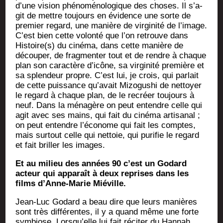
d’une vision phé­no­mé­no­lo­gique des choses. Il s’a­
git de mettre tou­jours en évi­dence une sorte de
pre­mier regard, une manière de vir­gi­ni­té de l’i­mage.
C’est bien cette volon­té que l’on retrouve dans
Histoire(s) du ciné­ma, dans cette manière de
décou­per, de frag­men­ter tout et de rendre à chaque
plan son carac­tère d’i­cône, sa vir­gi­ni­té pre­mière et
sa splen­deur propre. C’est lui, je crois, qui par­lait
de cette puis­sance qu’a­vait Mizo­gu­shi de net­toyer
le regard à chaque plan, de le recréer tou­jours à
neuf. Dans la ména­gère on peut entendre celle qui
agit avec ses mains, qui fait du ciné­ma arti­sa­nal ;
on peut entendre l’é­co­nome qui fait les comptes,
mais sur­tout celle qui net­toie, qui puri­fie le regard
et fait briller les images.
Et au milieu des années 90 c’est un Godard
acteur qui appa­raît à deux reprises dans les
films d’Anne-Marie Miéville.
Jean-Luc Godard a beau dire que leurs manières
sont très dif­fé­rentes, il y a quand même une forte
sym­biose. Lors­qu’elle lui fait réci­ter du Han­nah