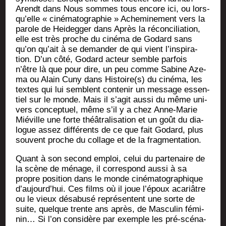
Arendt dans Nous sommes tous encore ici, ou lors­
qu’elle « ciné­ma­to­gra­phie » Ache­mi­ne­ment vers la
parole de Hei­deg­ger dans Après la récon­ci­lia­tion,
elle est très proche du ciné­ma de Godard sans
qu’on qu’ait à se deman­der de qui vient l’ins­pi­ra­
tion. D’un côté, Godard acteur semble par­fois
n’être là que pour dire, un peu comme Sabine Aze­
ma ou Alain Cuny dans Histoire(s) du ciné­ma, les
textes qui lui semblent conte­nir un mes­sage essen­
tiel sur le monde. Mais il s’a­git aus­si du même uni­
vers concep­tuel, même s’il y a chez Anne-Marie
Mié­ville une forte théâ­tra­li­sa­tion et un goût du dia­
logue assez dif­fé­rents de ce que fait Godard, plus
sou­vent proche du col­lage et de la fragmentation.
Quant à son second emploi, celui du par­te­naire de
la scène de ménage, il cor­res­pond aus­si à sa
propre posi­tion dans le monde ciné­ma­to­gra­phique
d’au­jourd’­hui. Ces films où il joue l’é­poux aca­riâtre
ou le vieux désa­bu­sé repré­sentent une sorte de
suite, quelque trente ans après, de Mas­cu­lin fémi­
nin… Si l’on consi­dère par exemple les pré-scé­na­