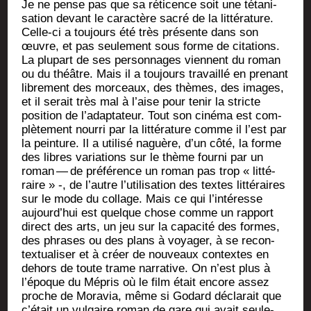
Je ne pense pas que sa réti­cence soit une téta­ni­
sa­tion devant le carac­tère sacré de la lit­té­ra­ture.
Celle-ci a tou­jours été très pré­sente dans son
œuvre, et pas seule­ment sous forme de cita­tions.
La plu­part de ses per­son­nages viennent du roman
ou du théâtre. Mais il a tou­jours tra­vaillé en pre­nant
libre­ment des mor­ceaux, des thèmes, des images,
et il serait très mal à l’aise pour tenir la stricte
posi­tion de l’a­dap­ta­teur. Tout son ciné­ma est com­
plè­te­ment nour­ri par la lit­té­ra­ture comme il l’est par
la pein­ture. Il a uti­li­sé naguère, d’un côté, la forme
des libres varia­tions sur le thème four­ni par un
roman — de pré­fé­rence un roman pas trop « lit­té­
raire » -, de l’autre l’u­ti­li­sa­tion des textes lit­té­raires
sur le mode du col­lage. Mais ce qui l’in­té­resse
aujourd’­hui est quelque chose comme un rap­port
direct des arts, un jeu sur la capa­ci­té des formes,
des phrases ou des plans à voya­ger, à se recon­
tex­tua­li­ser et à créer de nou­veaux contextes en
dehors de toute trame nar­ra­tive. On n’est plus à
l’é­poque du Mépris où le film était encore assez
proche de Mora­via, même si Godard décla­rait que
c’é­tait un vul­gaire roman de gare qui avait seule­