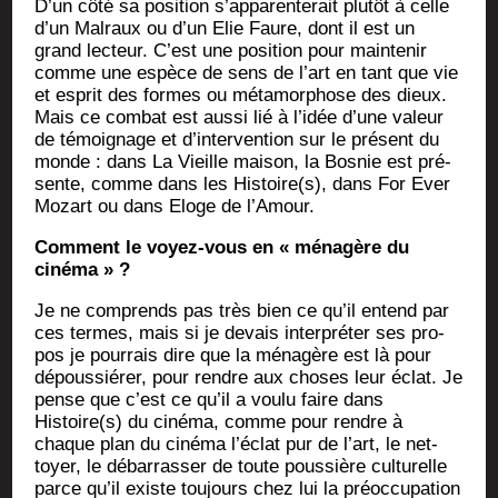
D’un côté sa posi­tion s’ap­pa­ren­te­rait plu­tôt à celle
d’un Mal­raux ou d’un Elie Faure, dont il est un
grand lec­teur. C’est une posi­tion pour main­te­nir
comme une espèce de sens de l’art en tant que vie
et esprit des formes ou méta­mor­phose des dieux.
Mais ce com­bat est aus­si lié à l’i­dée d’une valeur
de témoi­gnage et d’in­ter­ven­tion sur le pré­sent du
monde : dans La Vieille mai­son, la Bos­nie est pré­
sente, comme dans les Histoire(s), dans For Ever
Mozart ou dans Eloge de l’Amour.
Com­ment le voyez-vous en « ména­gère du
cinéma » ?
Je ne com­prends pas très bien ce qu’il entend par
ces termes, mais si je devais inter­pré­ter ses pro­
pos je pour­rais dire que la ména­gère est là pour
dépous­sié­rer, pour rendre aux choses leur éclat. Je
pense que c’est ce qu’il a vou­lu faire dans
Histoire(s) du ciné­ma, comme pour rendre à
chaque plan du ciné­ma l’é­clat pur de l’art, le net­
toyer, le débar­ras­ser de toute pous­sière cultu­relle
parce qu’il existe tou­jours chez lui la pré­oc­cu­pa­tion