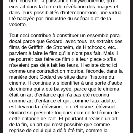
de l’in­dus­trie, la puis­sance hol­ly­woo­dienne, qu’il
exis­tait dans la force de révé­la­tion des images et
dans leurs pos­si­bi­li­tés d’in­ter­con­nexion, une vir­tua­
li­té balayée par l’in­dus­trie du scé­na­rio et de la
vedette.
Tout ceci contri­bue à consti­tuer un ensemble para­
doxal parce que Godard, avec tous les extraits des
films de Grif­fith, de Stro­heim, de Hit­ch­cock, etc.,
par­vient à faire le film qu’ils n’ont pas fait. Mais il
ne pour­rait pas faire ce film « à leur place » s’ils
n’a­vaient pas déjà fait les leurs. Il existe donc ici
comme une contra­dic­tion motrice, féconde, dans la
manière dont Godard se situe dans l’his­toire du
ciné­ma. Il conti­nue à s’i­den­ti­fier à une sorte d’aube
du ciné­ma qui a été balayée, parce que le ciné­ma
était un art d’en­fance qui n’a pas été recon­nu
comme art d’en­fance et qui, comme faux adulte,
est deve­nu la télé­vi­sion, le cré­ti­nisme télé­vi­suel.
Godard se pré­sente tou­jours comme le témoin de
cette enfance de l’art. Et pour­tant il réa­lise un art
de la fin, un art qui n’est pos­sible que comme
reprise de celui qui a déjà été fait, comme la