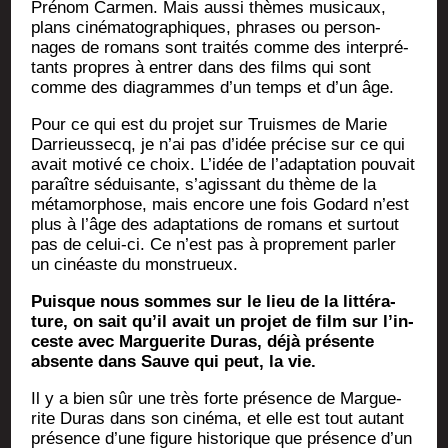
Pré­nom Car­men. Mais aus­si thèmes musi­caux,
plans ciné­ma­to­gra­phiques, phrases ou per­son­
nages de romans sont trai­tés comme des inter­pré­
tants propres à entrer dans des films qui sont
comme des dia­grammes d’un temps et d’un âge.
Pour ce qui est du pro­jet sur Truismes de Marie
Dar­rieus­secq, je n’ai pas d’i­dée pré­cise sur ce qui
avait moti­vé ce choix. L’i­dée de l’a­dap­ta­tion pou­vait
paraître sédui­sante, s’a­gis­sant du thème de la
méta­mor­phose, mais encore une fois Godard n’est
plus à l’âge des adap­ta­tions de romans et sur­tout
pas de celui-ci. Ce n’est pas à pro­pre­ment par­ler
un cinéaste du monstrueux.
Puisque nous sommes sur le lieu de la lit­té­ra­
ture, on sait qu’il avait un pro­jet de film sur l’in­
ceste avec Mar­gue­rite Duras, déjà pré­sente
absente dans Sauve qui peut, la vie.
Il y a bien sûr une très forte pré­sence de Mar­gue­
rite Duras dans son ciné­ma, et elle est tout autant
pré­sence d’une figure his­to­rique que pré­sence d’un