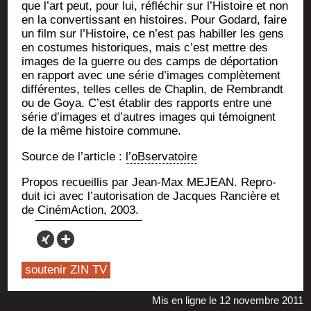
que l’art peut, pour lui, réflé­chir sur l’His­toire et non
en la conver­tis­sant en his­toires. Pour Godard, faire
un film sur l’His­toire, ce n’est pas habiller les gens
en cos­tumes his­to­riques, mais c’est mettre des
images de la guerre ou des camps de dépor­ta­tion
en rap­port avec une série d’i­mages com­plè­te­ment
dif­fé­rentes, telles celles de Cha­plin, de Rem­brandt
ou de Goya. C’est éta­blir des rap­ports entre une
série d’i­mages et d’autres images qui témoignent
de la même his­toire commune.
Source de l’article :
l’oBservatoire
Pro­pos recueillis par Jean-Max MEJEAN. Repro­
duit ici avec l’au­to­ri­sa­tion de Jacques Ran­cière et
de Ciné­mAc­tion, 2003.
soutenir ZIN TV
Mis en ligne le 12 novembre 2011