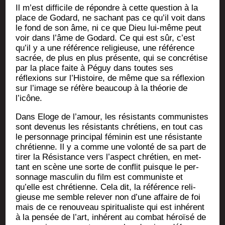
Il m’est dif­fi­cile de répondre à cette ques­tion à la
place de Godard, ne sachant pas ce qu’il voit dans
le fond de son âme, ni ce que Dieu lui-même peut
voir dans l’âme de Godard. Ce qui est sûr, c’est
qu’il y a une réfé­rence reli­gieuse, une réfé­rence
sacrée, de plus en plus pré­sente, qui se concré­tise
par la place faite à Péguy dans toutes ses
réflexions sur l’His­toire, de même que sa réflexion
sur l’i­mage se réfère beau­coup à la théo­rie de
l’icône.
Dans Eloge de l’a­mour, les résis­tants com­mu­nistes
sont deve­nus les résis­tants chré­tiens, en tout cas
le per­son­nage prin­ci­pal fémi­nin est une résis­tante
chré­tienne. Il y a comme une volon­té de sa part de
tirer la Résis­tance vers l’as­pect chré­tien, en met­
tant en scène une sorte de conflit puisque le per­
son­nage mas­cu­lin du film est com­mu­niste et
qu’elle est chré­tienne. Cela dit, la réfé­rence reli­
gieuse me semble rele­ver non d’une affaire de foi
mais de ce renou­veau spi­ri­tua­liste qui est inhé­rent
à la pen­sée de l’art, inhé­rent au com­bat héroï­sé de