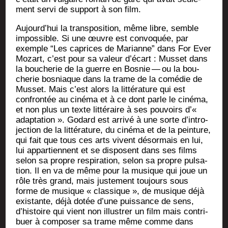
ment ser­vi de sup­port à son film.
Aujourd’­hui la trans­po­si­tion, même libre, semble
impos­sible. Si une œuvre est convo­quée, par
exemple “Les caprices de Marianne” dans For Ever
Mozart, c’est pour sa valeur d’é­cart : Mus­set dans
la bou­che­rie de la guerre en Bos­nie — ou la bou­
che­rie bos­niaque dans la trame de la comé­die de
Mus­set. Mais c’est alors la lit­té­ra­ture qui est
confron­tée au ciné­ma et à ce dont parle le ciné­ma,
et non plus un texte lit­té­raire à ses pou­voirs d’«
adap­ta­tion ». Godard est arri­vé à une sorte d’in­tro­
jec­tion de la lit­té­ra­ture, du ciné­ma et de la pein­ture,
qui fait que tous ces arts vivent désor­mais en lui,
lui appar­tiennent et se dis­posent dans ses films
selon sa propre res­pi­ra­tion, selon sa propre pul­sa­
tion. Il en va de même pour la musique qui joue un
rôle très grand, mais jus­te­ment tou­jours sous
forme de musique « clas­sique », de musique déjà
exis­tante, déjà dotée d’une puis­sance de sens,
d’his­toire qui vient non illus­trer un film mais contri­
buer à com­po­ser sa trame même comme dans