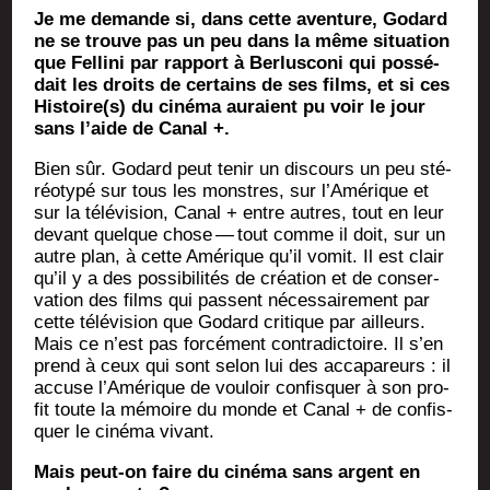
Je me demande si, dans cette aven­ture, Godard
ne se trouve pas un peu dans la même situa­tion
que Fel­li­ni par rap­port à Ber­lus­co­ni qui pos­sé­
dait les droits de cer­tains de ses films, et si ces
Histoire(s) du ciné­ma auraient pu voir le jour
sans l’aide de Canal +.
Bien sûr. Godard peut tenir un dis­cours un peu sté­
réo­ty­pé sur tous les monstres, sur l’A­mé­rique et
sur la télé­vi­sion, Canal + entre autres, tout en leur
devant quelque chose — tout comme il doit, sur un
autre plan, à cette Amé­rique qu’il vomit. Il est clair
qu’il y a des pos­si­bi­li­tés de créa­tion et de conser­
va­tion des films qui passent néces­sai­re­ment par
cette télé­vi­sion que Godard cri­tique par ailleurs.
Mais ce n’est pas for­cé­ment contra­dic­toire. Il s’en
prend à ceux qui sont selon lui des acca­pa­reurs : il
accuse l’A­mé­rique de vou­loir confis­quer à son pro­
fit toute la mémoire du monde et Canal + de confis­
quer le ciné­ma vivant.
Mais peut-on faire du ciné­ma sans argent en