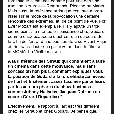
roman­tique alle­mande comme pour une cer­taine
tra­di­tion pic­tu­rale — Rem­brandt, Picas­so ou Manet.
Mais aus­si la réfé­rence artis­tique conti­nue à orga­
ni­ser sur le mode de la pro­vo­ca­tion une cer­taine
ren­contre des extrêmes, et, de ce point de vue, For
Ever Mozart est exem­plaire. Il s’y ajoute un troi­
sième point : la mon­tée en puis­sance chez Godard,
comme chez beau­coup d’autres, d’un dis­cours de
la « fin de l’art », d’une posi­tion de « sur­vi­vant » qui
atteint sans doute son paroxysme dans le film sur
le MOMA, La Vieille maison.
A la dif­fé­rence des Straub qui conti­nuent à faire
un ciné­ma dans cette mou­vance, mais sans
conces­sion non plus, com­ment expli­quez-vous
la posi­tion de Godard à la fois éli­tiste au niveau
de l’art et fina­le­ment assez fas­ci­née par ailleurs
par les acteurs phares du show-busi­ness
comme John­ny Hal­ly­day, Jacques Dutronc ou
encore Gérard Depardieu ?
Effec­ti­ve­ment, le rap­port à l’art est très dif­fé­rent
chez les Straub et chez Godard. Je pense que,