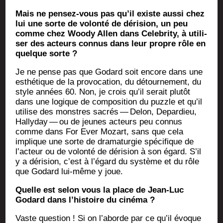
Mais ne pen­sez-vous pas qu’il existe aus­si chez
lui une sorte de volon­té de déri­sion, un peu
comme chez Woo­dy Allen dans Cele­bri­ty, à uti­li­
ser des acteurs connus dans leur propre rôle en
quelque sorte ?
Je ne pense pas que Godard soit encore dans une
esthé­tique de la pro­vo­ca­tion, du détour­ne­ment, du
style années 60. Non, je crois qu’il serait plu­tôt
dans une logique de com­po­si­tion du puzzle et qu’il
uti­lise des monstres sacrés — Delon, Depar­dieu,
Hal­ly­day — ou de jeunes acteurs peu connus
comme dans For Ever Mozart, sans que cela
implique une sorte de dra­ma­tur­gie spé­ci­fique de
l’ac­teur ou de volon­té de déri­sion à son égard. S’il
y a déri­sion, c’est à l’é­gard du sys­tème et du rôle
que Godard lui-même y joue.
Quelle est selon vous la place de Jean-Luc
Godard dans l’his­toire du ciné­ma ?
Vaste ques­tion ! Si on l’a­borde par ce qu’il évoque