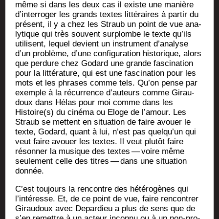
même si dans les deux cas il existe une manière
d’in­ter­ro­ger les grands textes lit­té­raires à par­tir du
pré­sent, il y a chez les Straub un point de vue ana­
ly­tique qui très sou­vent sur­plombe le texte qu’ils
uti­lisent, lequel devient un ins­tru­ment d’a­na­lyse
d’un pro­blème, d’une confi­gu­ra­tion his­to­rique, alors
que per­dure chez Godard une grande fas­ci­na­tion
pour la lit­té­ra­ture, qui est une fas­ci­na­tion pour les
mots et les phrases comme tels. Qu’on pense par
exemple à la récur­rence d’au­teurs comme Girau­
doux dans Hélas pour moi comme dans les
Histoire(s) du ciné­ma ou Eloge de l’a­mour. Les
Straub se mettent en situa­tion de faire avouer le
texte, Godard, quant à lui, n’est pas quel­qu’un qui
veut faire avouer les textes. Il veut plu­tôt faire
réson­ner la musique des textes — voire même
seule­ment celle des titres — dans une situa­tion
donnée.
C’est tou­jours la ren­contre des hété­ro­gènes qui
l’in­té­resse. Et, de ce point de vue, faire ren­con­trer
Girau­doux avec Depar­dieu a plus de sens que de
s’en remettre à un acteur incon­nu ou à un non-pro­