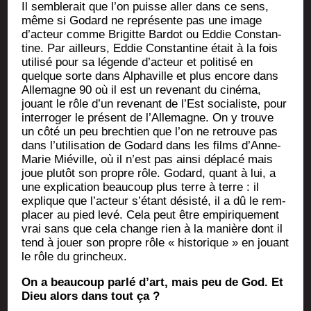
Il sem­ble­rait que l’on puisse aller dans ce sens,
même si Godard ne repré­sente pas une image
d’ac­teur comme Bri­gitte Bar­dot ou Eddie Constan­
tine. Par ailleurs, Eddie Constan­tine était à la fois
uti­li­sé pour sa légende d’ac­teur et poli­ti­sé en
quelque sorte dans Alpha­ville et plus encore dans
Alle­magne 90 où il est un reve­nant du ciné­ma,
jouant le rôle d’un reve­nant de l’Est socia­liste, pour
inter­ro­ger le pré­sent de l’Al­le­magne. On y trouve
un côté un peu brech­tien que l’on ne retrouve pas
dans l’u­ti­li­sa­tion de Godard dans les films d’Anne-
Marie Mié­ville, où il n’est pas ain­si dépla­cé mais
joue plu­tôt son propre rôle. Godard, quant à lui, a
une expli­ca­tion beau­coup plus terre à terre : il
explique que l’ac­teur s’é­tant désis­té, il a dû le rem­
pla­cer au pied levé. Cela peut être empi­ri­que­ment
vrai sans que cela change rien à la manière dont il
tend à jouer son propre rôle « his­to­rique » en jouant
le rôle du grincheux.
On a beau­coup par­lé d’art, mais peu de God. Et
Dieu alors dans tout ça ?