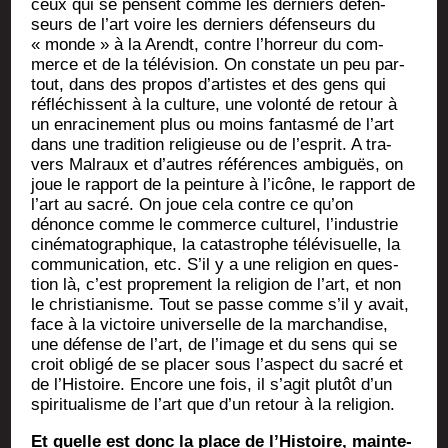
ceux qui se pensent comme les der­niers défen­
seurs de l’art voire les der­niers défen­seurs du
« monde » à la Arendt, contre l’hor­reur du com­
merce et de la télé­vi­sion. On constate un peu par­
tout, dans des pro­pos d’ar­tistes et des gens qui
réflé­chissent à la culture, une volon­té de retour à
un enra­ci­ne­ment plus ou moins fan­tas­mé de l’art
dans une tra­di­tion reli­gieuse ou de l’es­prit. A tra­
vers Mal­raux et d’autres réfé­rences ambi­guës, on
joue le rap­port de la pein­ture à l’i­cône, le rap­port de
l’art au sacré. On joue cela contre ce qu’on
dénonce comme le com­merce cultu­rel, l’in­dus­trie
ciné­ma­to­gra­phique, la catas­trophe télé­vi­suelle, la
com­mu­ni­ca­tion, etc. S’il y a une reli­gion en ques­
tion là, c’est pro­pre­ment la reli­gion de l’art, et non
le chris­tia­nisme. Tout se passe comme s’il y avait,
face à la vic­toire uni­ver­selle de la mar­chan­dise,
une défense de l’art, de l’i­mage et du sens qui se
croit obli­gé de se pla­cer sous l’as­pect du sacré et
de l’His­toire. Encore une fois, il s’a­git plu­tôt d’un
spi­ri­tua­lisme de l’art que d’un retour à la religion.
Et quelle est donc la place de l’His­toire, main­te­