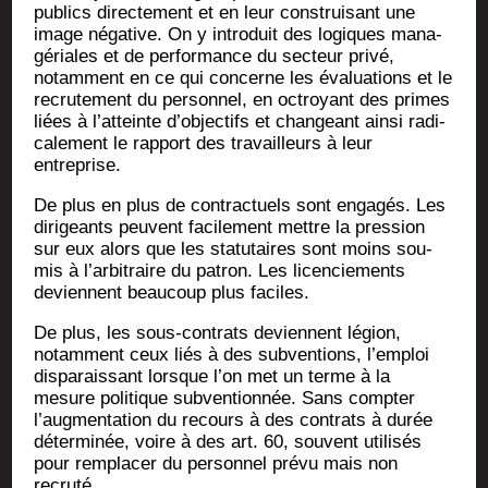
publics direc­te­ment et en leur construi­sant une
image néga­tive. On y intro­duit des logiques mana­
gé­riales et de per­for­mance du sec­teur pri­vé,
notam­ment en ce qui concerne les éva­lua­tions et le
recru­te­ment du per­son­nel, en octroyant des primes
liées à l’atteinte d’objectifs et chan­geant ain­si radi­
ca­le­ment le rap­port des tra­vailleurs à leur
entreprise.
De plus en plus de contrac­tuels sont enga­gés. Les
diri­geants peuvent faci­le­ment mettre la pres­sion
sur eux alors que les sta­tu­taires sont moins sou­
mis à l’arbitraire du patron. Les licen­cie­ments
deviennent beau­coup plus faciles.
De plus, les sous-contrats deviennent légion,
notam­ment ceux liés à des sub­ven­tions, l’emploi
dis­pa­rais­sant lorsque l’on met un terme à la
mesure poli­tique sub­ven­tion­née. Sans comp­ter
l’augmentation du recours à des contrats à durée
déter­mi­née, voire à des art. 60, sou­vent uti­li­sés
pour rem­pla­cer du per­son­nel pré­vu mais non
recruté.