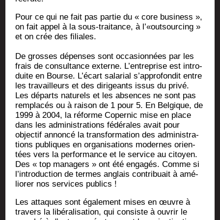
Pour ce qui ne fait pas par­tie du « core busi­ness »,
on fait appel à la sous-trai­tance, à l’«outsourcing »
et on crée des filiales.
De grosses dépenses sont occa­sion­nées par les
frais de consul­tance externe. L’entreprise est intro­
duite en Bourse. L’écart sala­rial s’approfondit entre
les tra­vailleurs et des diri­geants issus du pri­vé.
Les départs natu­rels et les absences ne sont pas
rem­pla­cés ou à rai­son de 1 pour 5. En Bel­gique, de
1999 à 2004, la réforme Coper­nic mise en place
dans les admi­nis­tra­tions fédé­rales avait pour
objec­tif annon­cé la trans­for­ma­tion des admi­nis­tra­
tions publiques en orga­ni­sa­tions modernes orien­
tées vers la per­for­mance et le ser­vice au citoyen.
Des « top mana­gers » ont été enga­gés. Comme si
l’introduction de termes anglais contri­buait à amé­
lio­rer nos ser­vices publics !
Les attaques sont éga­le­ment mises en œuvre à
tra­vers la libé­ra­li­sa­tion, qui consiste à ouvrir le