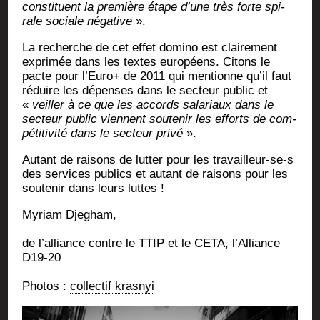
consti­tuent la pre­mière étape d’une très forte spi­
rale sociale néga­tive
».
La recherche de cet effet domi­no est clai­re­ment
expri­mée dans les textes euro­péens. Citons le
pacte pour l’Euro+ de 2011 qui men­tionne qu’il faut
réduire les dépenses dans le sec­teur public et
«
veiller à ce que les accords sala­riaux dans le
sec­teur public viennent sou­te­nir les efforts de com­
pé­ti­ti­vi­té dans le sec­teur pri­vé
».
Autant de rai­sons de lut­ter pour les tra­vailleur-se‑s
des ser­vices publics et autant de rai­sons pour les
sou­te­nir dans leurs luttes !
Myriam Dje­gham,
de l’alliance contre le TTIP et le CETA, l’Alliance
D19-20
Pho­tos :
col­lec­tif krasnyi