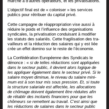
mar­ché à d’autres opé­ra­teurs, et les privatisations.
L’objectif final est de « colo­ni­ser » les ser­vices
publics pour rétri­buer du capi­tal privé.
Cette cam­pagne de réap­pro­pria­tion vise aus­si à
réduire le poids et l’influence des orga­ni­sa­tions
syn­di­cales, la pri­va­ti­sa­tion condui­sant à modi­fier
les sta­tuts des sala­riés. Cette fra­gi­li­sa­tion des tra­
vailleurs et la réduc­tion des salaires qui y est liée
crée un effet domi­no sur le reste de l’économie.
La Confé­dé­ra­tion Euro­péenne des Syn­di­cats le
dénonce : «
si de telles réduc­tions sont appli­quées
dans le sec­teur public, il devient alors logique de
les appli­quer éga­le­ment dans le sec­teur pri­vé. Si le
salaire moyen dimi­nue, le niveau du salaire mini­
mum est à son tour mis sous pres­sion. Et, si toute
la struc­ture sala­riale est affec­tée, les allo­ca­tions
de chô­mage doivent éga­le­ment être réduites afin
de réta­blir des inci­tants finan­ciers pour que les
chô­meurs se remettent au tra­vail. C’est ain­si que
les réduc­tions de salaires dans le sec­teur public