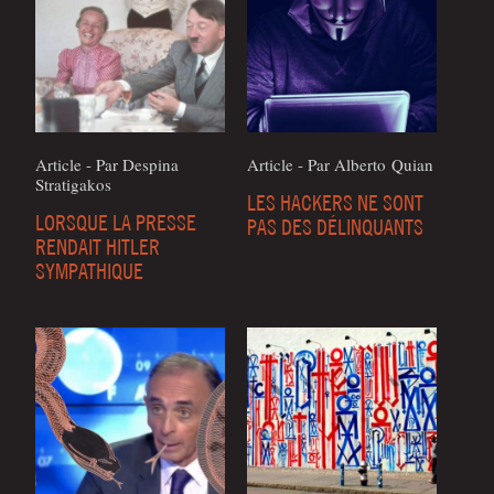
Article - Par Des­pi­na
Article - Par Alber­to Quian
Stratigakos
LES HACKERS NE SONT
LORSQUE LA PRESSE
PAS DES DÉLINQUANTS
RENDAIT HITLER
SYMPATHIQUE