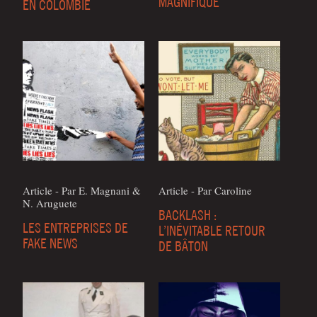
MAGNIFIQUE
EN COLOMBIE
Article - Par E. Magna­ni &
Article - Par Caroline
N. Aruguete
BACKLASH :
LES ENTREPRISES DE
L’INÉVITABLE RETOUR
FAKE NEWS
DE BÂTON