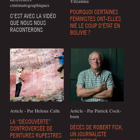
Yitzamna
cinématographiques
POURQUOI CERTAINES
C’EST AVEC LA VIDÉO
FÉMINISTES ONT-ELLES
QUE NOUS NOUS
NIÉ LE COUP D’ÉTAT EN
RACONTERONS
BOLIVIE ?
Article - Par Hele­na Calle
Article - Par Patrick Cock­
burn
LA “DÉCOUVERTE”
DÉCÈS DE ROBERT FISK,
CONTROVERSÉE DE
UN JOURNALISTE
PEINTURES RUPESTRES