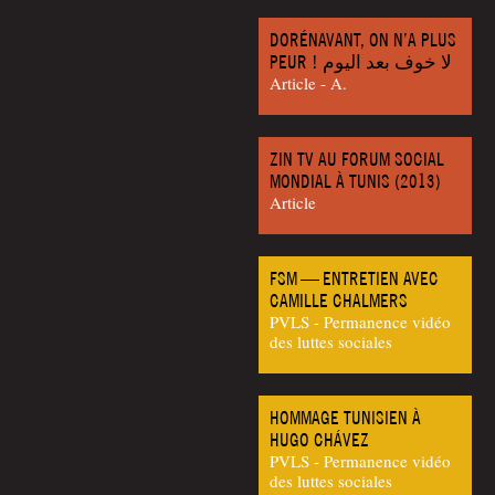
DORÉNAVANT, ON N’A PLUS
PEUR ! لا خوف بعد اليوم
Article - A.
ZIN TV AU FORUM SOCIAL
MONDIAL À TUNIS (2013)
Article
FSM — ENTRETIEN AVEC
CAMILLE CHALMERS
PVLS - Permanence vidéo
des luttes sociales
HOMMAGE TUNISIEN À
HUGO CHÁVEZ
PVLS - Permanence vidéo
des luttes sociales