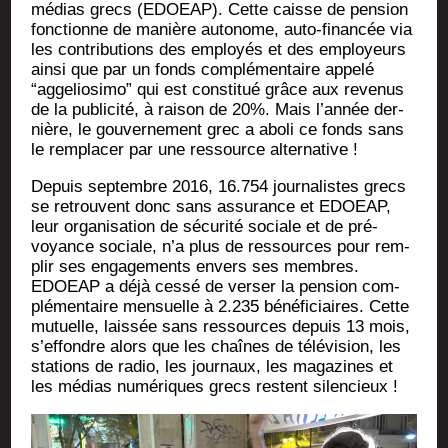
médias grecs (EDOEAP). Cette caisse de pen­sion
fonc­tionne de manière auto­nome, auto-finan­cée via
les contri­bu­tions des employés et des employeurs
ain­si que par un fonds com­plé­men­taire appe­lé
“agge­lio­si­mo” qui est consti­tué grâce aux reve­nus
de la publi­ci­té, à rai­son de 20%. Mais l’an­née der­
nière, le gou­ver­ne­ment grec a abo­li ce fonds sans
le rem­pla­cer par une res­source alternative !
Depuis sep­tembre 2016, 16.754 jour­na­listes grecs
se retrouvent donc sans assu­rance et EDOEAP,
leur orga­ni­sa­tion de sécu­ri­té sociale et de pré­
voyance sociale, n’a plus de res­sources pour rem­
plir ses enga­ge­ments envers ses membres.
EDOEAP a déjà ces­sé de ver­ser la pen­sion com­
plé­men­taire men­suelle à 2.235 béné­fi­ciaires. Cette
mutuelle, lais­sée sans res­sources depuis 13 mois,
s’ef­fondre alors que les chaînes de télé­vi­sion, les
sta­tions de radio, les jour­naux, les maga­zines et
les médias numé­riques grecs res­tent silencieux !