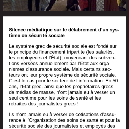
Silence média­tique sur le déla­bre­ment d’un sys­
tème de sécu­ri­té sociale
Le sys­tème grec de sécu­ri­té sociale est fon­dé sur
le prin­cipe du finan­ce­ment tri­par­tite (les sala­riés,
les employeurs et l’État), moyen­nant des sub­ven­
tions ver­sées annuel­le­ment par l’État aux orga­
nismes d’as­su­rance sociale. Mais cer­tains sec­
teurs ont leur propre sys­tème de sécu­ri­té sociale.
C’est le cas pour le sec­teur de l’in­for­ma­tion. En 50
ans, l’É­tat grec, ain­si que les pro­prié­taires grecs
de médias de masse, n’ont jamais eu à ver­ser un
seul cen­time pour les soins de san­té et les
retraites des jour­na­listes grecs !
Ils n’ont jamais eu à ver­ser de coti­sa­tions d’as­su­
rance à l’Or­ga­ni­sa­tion des soins de san­té et pour la
sécu­ri­té sociale des jour­na­listes et employés des