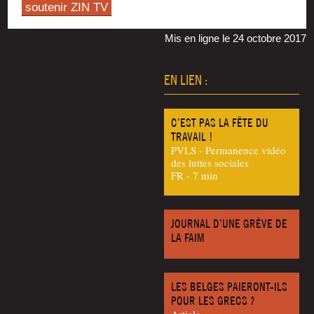
soutenir ZIN TV
Mis en ligne le 24 octobre 2017
EN LIEN :
C’EST PAS LA FÊTE DU
TRAVAIL !
PVLS - Permanence vidéo
des luttes sociales
FR - 7 min
JOURNAL D’UNE GRÈVE DE
LA FAIM
LES BELGES PAIERONT-ILS
POUR LES GRECS ?