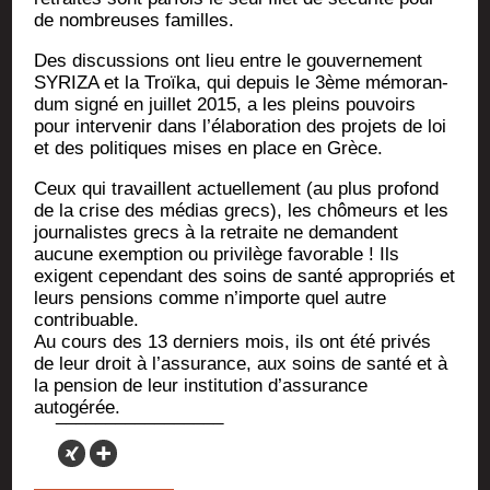
de nom­breuses familles.
Des dis­cus­sions ont lieu entre le gou­ver­ne­ment
SYRIZA et la Troï­ka, qui depuis le 3ème mémo­ran­
dum signé en juillet 2015, a les pleins pou­voirs
pour inter­ve­nir dans l’é­la­bo­ra­tion des pro­jets de loi
et des poli­tiques mises en place en Grèce.
Ceux qui tra­vaillent actuel­le­ment (au plus pro­fond
de la crise des médias grecs), les chô­meurs et les
jour­na­listes grecs à la retraite ne demandent
aucune exemp­tion ou pri­vi­lège favo­rable ! Ils
exigent cepen­dant des soins de san­té appro­priés et
leurs pen­sions comme n’im­porte quel autre
contribuable.
Au cours des 13 der­niers mois, ils ont été pri­vés
de leur droit à l’as­su­rance, aux soins de san­té et à
la pen­sion de leur ins­ti­tu­tion d’as­su­rance
autogérée.