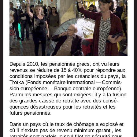
Depuis 2010, les pen­sion­nés grecs, ont vu leurs
reve­nus se réduire de 15 à 40% pour répondre aux
condi­tions impo­sées par les créan­ciers du pays, la
Troï­ka (Fonds moné­taire inter­na­tio­nal — Com­mis­
sion euro­péenne — Banque cen­trale euro­péenne).
Par­mi les mesures qui sont exi­gées, il y a la fusion
des grandes caisse de retraite avec des consé­
quences désas­treuses pour les retrai­tés et les
futurs pensionnés.
Dans un pays où le taux de chô­mage a explo­sé et
où il n’existe pas de reve­nu mini­mum garan­ti, les
retrai­tés sont par­fois le seul filet de sécu­ri­té pour