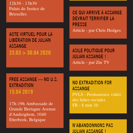
12h30 - 13h30
Palais de Justice de
CE QUI ARRIVE À ASSANGE
Bruxelles
DEVRAIT TERRIFIER LA
PRESSE
Article - par Chris Hedges
ACTE VIRTUEL POUR LA
LIBÉRATION DE JULIAN
ASSANGE
ASILE POLITIQUE POUR
23.03 > 30.04 2020
JULIAN ASSANGE !
Article - par Zin TV
FREE ASSANGE — NO U.S.
NO EXTRADITION FOR
EXTRADITION
ASSANGE
15.04 2019
PVLS - Permanence vidéo
des luttes sociales
17h-19h Ambassade de
FR - 8 min 30
Grande Bretagne Avenue
d'Auderghem, 1040
Etterbeek, Belgique
N’ABANDONNONS PAS
JULIAN ASSANGE !