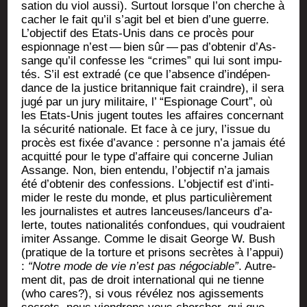
sa­tion du viol aus­si). Sur­tout lorsque l’on cherche à
cacher le fait qu’il s’a­git bel et bien d’une guerre.
L’ob­jec­tif des Etats-Unis dans ce pro­cès pour
espion­nage n’est — bien sûr — pas d’ob­te­nir d’As­
sange qu’il confesse les “crimes” qui lui sont impu­
tés. S’il est extra­dé (ce que l’ab­sence d’in­dé­pen­
dance de la jus­tice bri­tan­nique fait craindre), il sera
jugé par un jury mili­taire, l’ “Espio­nage Court”, où
les Etats-Unis jugent toutes les affaires concer­nant
la sécu­ri­té natio­nale. Et face à ce jury, l’is­sue du
pro­cès est fixée d’a­vance : per­sonne n’a jamais été
acquit­té pour le type d’af­faire qui concerne Julian
Assange. Non, bien enten­du, l’ob­jec­tif n’a jamais
été d’ob­te­nir des confes­sions. L’ob­jec­tif est d’in­ti­
mi­der le reste du monde, et plus par­ti­cu­liè­re­ment
les jour­na­listes et autres lanceuses/lanceurs d’a­
lerte, toutes natio­na­li­tés confon­dues, qui vou­draient
imi­ter Assange. Comme le disait George W. Bush
(pra­tique de la tor­ture et pri­sons secrètes à l’ap­pui)
:
“Notre mode de vie n’est pas négo­ciable”
. Autre­
ment dit, pas de droit inter­na­tio­nal qui ne tienne
(who cares?), si vous révé­lez nos agis­se­ments