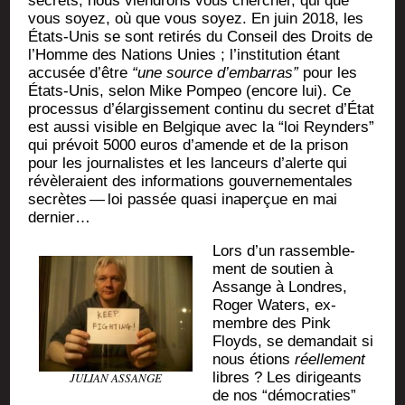
secrets, nous vien­drons vous cher­cher, qui que
vous soyez, où que vous soyez. En juin 2018, les
États-Unis se sont reti­rés du Conseil des Droits de
l’Homme des Nations Unies ; l’ins­ti­tu­tion étant
accu­sée d’être
“une source d’embarras”
pour les
États-Unis, selon Mike Pom­peo (encore lui). Ce
pro­ces­sus d’é­lar­gis­se­ment conti­nu du secret d’État
est aus­si visible en Bel­gique avec la “loi Reyn­ders”
qui pré­voit 5000 euros d’a­mende et de la pri­son
pour les jour­na­listes et les lan­ceurs d’a­lerte qui
révè­le­raient des infor­ma­tions gou­ver­ne­men­tales
secrètes — loi pas­sée qua­si inaper­çue en mai
dernier…
Lors d’un ras­sem­ble­
ment de sou­tien à
Assange à Londres,
Roger Waters, ex-
membre des Pink
Floyds, se deman­dait si
nous étions
réel­le­ment
libres ? Les diri­geants
JULIAN ASSANGE
de nos “démo­cra­ties”