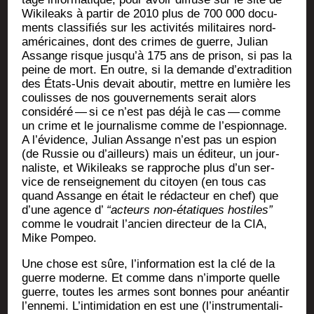
Wiki­leaks à par­tir de 2010 plus de 700 000 docu­
ments clas­si­fiés sur les acti­vi­tés mili­taires nord-
amé­ri­caines, dont des crimes de guerre, Julian
Assange risque jus­qu’à 175 ans de pri­son, si pas la
peine de mort. En outre, si la demande d’ex­tra­di­tion
des États-Unis devait abou­tir, mettre en lumière les
cou­lisses de nos gou­ver­ne­ments serait alors
consi­dé­ré — si ce n’est pas déjà le cas — comme
un crime et le jour­na­lisme comme de l’es­pion­nage.
A l’é­vi­dence, Julian Assange n’est pas un espion
(de Rus­sie ou d’ailleurs) mais un édi­teur, un jour­
na­liste, et Wiki­leaks se rap­proche plus d’un ser­
vice de ren­sei­gne­ment du citoyen (en tous cas
quand Assange en était le rédac­teur en chef) que
d’une agence d’
“acteurs non-éta­tiques hos­tiles”
comme le vou­drait l’an­cien direc­teur de la CIA,
Mike Pompeo.
Une chose est sûre, l’in­for­ma­tion est la clé de la
guerre moderne. Et comme dans n’im­porte quelle
guerre, toutes les armes sont bonnes pour anéan­tir
l’en­ne­mi. L’in­ti­mi­da­tion en est une (l’ins­tru­men­ta­li­