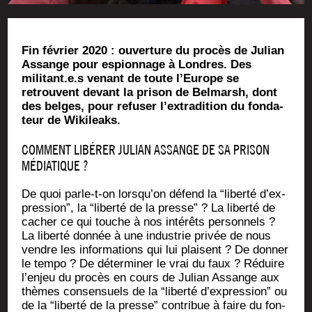
Fin février 2020 : ouver­ture du pro­cès de Julian
Assange pour espion­nage à Londres. Des
militant.e.s venant de toute l’Eu­rope se
retrouvent devant la pri­son de Bel­marsh, dont
des belges, pour refu­ser l’ex­tra­di­tion du fon­da­
teur de Wikileaks.
COMMENT LIBÉRER JULIAN ASSANGE DE SA PRISON
MÉDIATIQUE ?
De quoi parle-t-on lors­qu’on défend la “liber­té d’ex­
pres­sion”, la “liber­té de la presse” ? La liber­té de
cacher ce qui touche à nos inté­rêts per­son­nels ?
La liber­té don­née à une indus­trie pri­vée de nous
vendre les infor­ma­tions qui lui plaisent ? De don­ner
le tem­po ? De déter­mi­ner le vrai du faux ? Réduire
l’en­jeu du pro­cès en cours de Julian Assange aux
thèmes consen­suels de la “liber­té d’ex­pres­sion” ou
de la “liber­té de la presse” contri­bue à faire du fon­