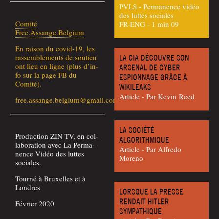
PVLS - Permanence vidéo
des luttes sociales
Comi­té
FR-ENG - 1 min 09
Free.Assange.Belgium
En rai­son du covid-19, les
ras­sem­ble­ments de sou­tien
LA CIA DÉCOUVRE SON
ont lieu en ligne (plus d’in­
ARSENAL DE CYBER
fo sur la page FB du
ESPIONNAGE GRÂCE À
Comité).
WIKILEAKS
Article - Par Kevin Reed
free.assange.belgium@gmail.com
LA SOCIÉTÉ
Pro­duc­tion ZIN TV, en col­
ALGORITHMIQUE
la­bo­ra­tion avec La Per­ma­
Article - Par Alfre­do
nence Vidéo des luttes
Moreno
sociales.
Tour­né à Bruxelles et à
Londres
LORSQUE LA PRESSE
RENDAIT HITLER
Février 2020
SYMPATHIQUE