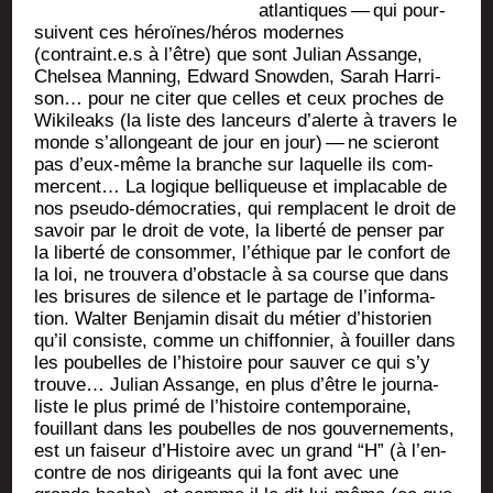
atlan­tiques — qui pour­
suivent ces héroïnes/héros modernes
(contraint.e.s à l’être) que sont Julian Assange,
Chel­sea Man­ning, Edward Snow­den, Sarah Har­ri­
son… pour ne citer que celles et ceux proches de
Wiki­leaks (la liste des lan­ceurs d’a­lerte à tra­vers le
monde s’al­lon­geant de jour en jour) — ne scie­ront
pas d’eux-même la branche sur laquelle ils com­
mercent… La logique bel­li­queuse et impla­cable de
nos pseu­do-démo­cra­ties, qui rem­placent le droit de
savoir par le droit de vote, la liber­té de pen­ser par
la liber­té de consom­mer, l’é­thique par le confort de
la loi, ne trou­ve­ra d’obs­tacle à sa course que dans
les bri­sures de silence et le par­tage de l’in­for­ma­
tion. Wal­ter Ben­ja­min disait du métier d’his­to­rien
qu’il consiste, comme un chif­fon­nier, à fouiller dans
les pou­belles de l’his­toire pour sau­ver ce qui s’y
trouve… Julian Assange, en plus d’être le jour­na­
liste le plus pri­mé de l’his­toire contem­po­raine,
fouillant dans les pou­belles de nos gou­ver­ne­ments,
est un fai­seur d’His­toire avec un grand “H” (à l’en­
contre de nos diri­geants qui la font avec une