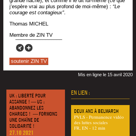
grande hache), et comme il le dit lui-même (ce que
j’es­père vrai au plus pro­fond de moi-même) :
“Le
cou­rage est conta­gieux”
.
Tho­mas MICHEL
Membre de ZIN TV
soutenir ZIN TV
Mis en ligne le 15 avril 2020
EN LIEN :
UK : LIBERTÉ POUR
ASSANGE ! — US :
ABANDONNEZ LES
DEUX ANS À BELMARSH
CHARGES ! — FORMONS
PVLS - Permanence vidéo
UNE CHAÎNE DE
des luttes sociales
SOLIDARITÉ !
FR, EN - 12 min
27.10 2021