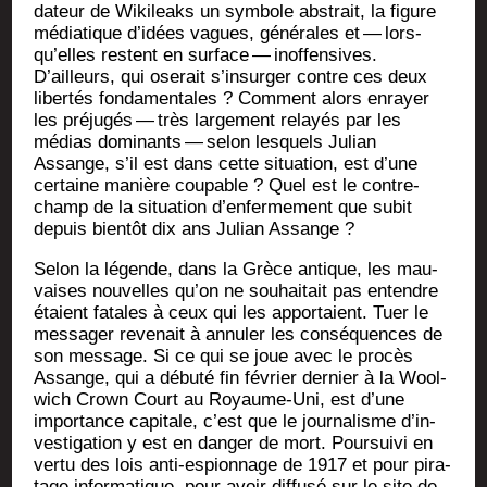
da­teur de Wiki­leaks un sym­bole abs­trait, la figure
média­tique d’i­dées vagues, géné­rales et — lors­
qu’elles res­tent en sur­face — inof­fen­sives.
D’ailleurs, qui ose­rait s’in­sur­ger contre ces deux
liber­tés fon­da­men­tales ? Com­ment alors enrayer
les pré­ju­gés — très lar­ge­ment relayés par les
médias domi­nants — selon les­quels Julian
Assange, s’il est dans cette situa­tion, est d’une
cer­taine manière cou­pable ? Quel est le contre-
champ de la situa­tion d’en­fer­me­ment que subit
depuis bien­tôt dix ans Julian Assange ?
Selon la légende, dans la Grèce antique, les mau­
vaises nou­velles qu’on ne sou­hai­tait pas entendre
étaient fatales à ceux qui les appor­taient. Tuer le
mes­sa­ger reve­nait à annu­ler les consé­quences de
son mes­sage. Si ce qui se joue avec le pro­cès
Assange, qui a débu­té fin février der­nier à la Wool­
wich Crown Court au Royaume-Uni, est d’une
impor­tance capi­tale, c’est que le jour­na­lisme d’in­
ves­ti­ga­tion y est en dan­ger de mort. Pour­sui­vi en
ver­tu des lois anti-espion­nage de 1917 et pour pira­
tage infor­ma­tique, pour avoir dif­fu­sé sur le site de