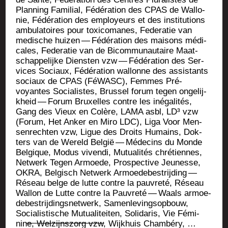
Plan­ning Fami­lial, Fédé­ra­tion des CPAS de Wal­lo­
nie, Fédé­ra­tion des employeurs et des ins­ti­tu­tions
ambu­la­toires pour toxi­co­manes, Fede­ra­tie van
medische hui­zen — Fédé­ra­tion des mai­sons médi­
cales, Fede­ra­tie van de Bicom­mu­nau­taire Maat­
schap­pe­lijke Diens­ten vzw — Fédé­ra­tion des Ser­
vices Sociaux, Fédé­ra­tion wal­lonne des assis­tants
sociaux de CPAS (FéWASC), Femmes Pré­
voyantes Socia­listes, Brus­sel forum tegen onge­lij­
kheid — Forum Bruxelles contre les inéga­li­tés,
Gang des Vieux en Colère, LAMA asbl, LD³ vzw
(Forum, Het Anker en Miro LDC), Liga Voor Men­
sen­rech­ten vzw, Ligue des Droits Humains, Dok­
ters van de Wereld Bel­gië — Méde­cins du Monde
Bel­gique, Modus viven­di, Mutua­li­tés chré­tiennes,
Net­werk Tegen Armoede, Pros­pec­tive Jeu­nesse,
OKRA, Bel­gisch Net­werk Armoe­de­bes­tri­j­ding —
Réseau belge de lutte contre la pau­vre­té, Réseau
Wal­lon de Lutte contre la Pau­vre­té — Waals armoe­
de­bes­tri­j­ding­snet­werk, Samen­le­ving­sop­bouw,
Socia­lis­tische Mutua­li­tei­ten, Soli­da­ris, Vie Fémi­
nine, Wel­zi­jns­zorg vzw, Wij­khuis Chambéry, …