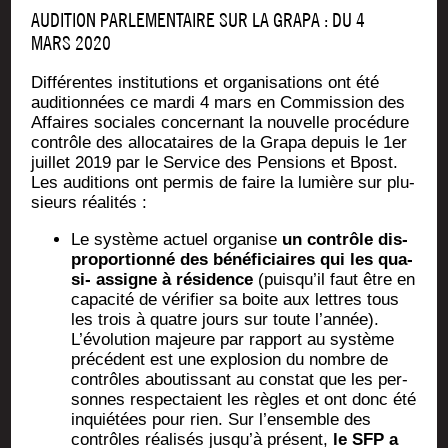
AUDITION PARLEMENTAIRE SUR LA GRAPA : DU 4
MARS 2020
Dif­fé­rentes ins­ti­tu­tions et orga­ni­sa­tions ont été
audi­tion­nées ce mar­di 4 mars en Com­mis­sion des
Affaires sociales concer­nant la nou­velle pro­cé­dure
contrôle des allo­ca­taires de la Gra­pa depuis le 1er
juillet 2019 par le Ser­vice des Pen­sions et Bpost.
Les audi­tions ont per­mis de faire la lumière sur plu­
sieurs réalités :
Le sys­tème actuel orga­nise
un contrôle dis­
pro­por­tion­né des béné­fi­ciaires qui les qua­
si- assigne à rési­dence
(puisqu’il faut être en
capa­ci­té de véri­fier sa boite aux lettres tous
les trois à quatre jours sur toute l’année).
L’évolution majeure par rap­port au sys­tème
pré­cé­dent est une explo­sion du nombre de
contrôles abou­tis­sant au constat que les per­
sonnes res­pec­taient les règles et ont donc été
inquié­tées pour rien. Sur l’ensemble des
contrôles réa­li­sés jusqu’à pré­sent,
le SFP a