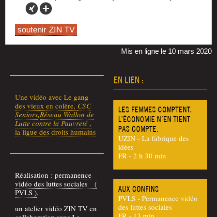
soutenir ZIN TV
Mis en ligne le 10 mars 2020
EN LIEN :
Une vidéo avec
Le gang
des vieux en colère,
CSC
LES FEMMES COMPTENT.
Seniors
,
Réseau Wal­lon de
L’ÉCONOMIE N’EN TIENT
Lutte contre la Pau­vre­té ,
PAS COMPTE.
la ligue des droits humains
UZIN - La fabrique des
idées
FR - 2 h 30 min
Réa­li­sa­tion :
per­ma­nence
vidéo des luttes sociales (
AUX CONFINS
PVLS )
,
PVLS - Permanence vidéo
des luttes sociales
un ate­lier vidéo ZIN TV en
FR - 13 min
col­la­bo­ra­tion avec
Le