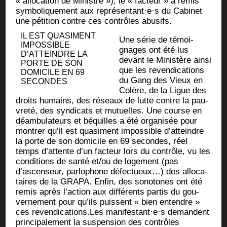
« allo­ca­tion de Ministre »), le « fac­teur » a remis
sym­bo­li­que­ment aux représentant·e·s du Cabi­net
une péti­tion contre ces contrôles abusifs.
IL EST QUA­SI­MENT
Une série de témoi­
IMPOS­SIBLE
gnages ont été lus
D’ATTEINDRE LA
devant le Minis­tère ain­si
PORTE DE SON
que les reven­di­ca­tions
DOMI­CILE EN 69
du Gang des Vieux en
SECONDES
Colère, de la Ligue des
droits humains, des réseaux de lutte contre la pau­
vre­té, des syn­di­cats et mutuelles. Une course en
déam­bu­la­teurs et béquilles a été orga­ni­sée pour
mon­trer qu’il est qua­si­ment impos­sible d’atteindre
la porte de son domi­cile en 69 secondes, réel
temps d’attente d’un fac­teur lors du contrôle, vu les
condi­tions de san­té et/ou de loge­ment (pas
d’ascenseur, par­lo­phone défec­tueux…) des allo­ca­
taires de la GRAPA. Enfin, des sono­tones ont été
remis après l’action aux dif­fé­rents par­tis du gou­
ver­ne­ment pour qu’ils puissent « bien entendre »
ces revendications.Les manifestant·e·s demandent
prin­ci­pa­le­ment la sus­pen­sion des contrôles