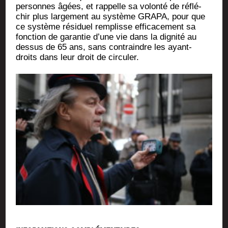
per­sonnes âgées, et rap­pelle sa volon­té de réflé­
chir plus lar­ge­ment au sys­tème GRAPA, pour que
ce sys­tème rési­duel rem­plisse effi­ca­ce­ment sa
fonc­tion de garan­tie d’une vie dans la digni­té au
des­sus de 65 ans, sans contraindre les ayant-
droits dans leur droit de circuler.