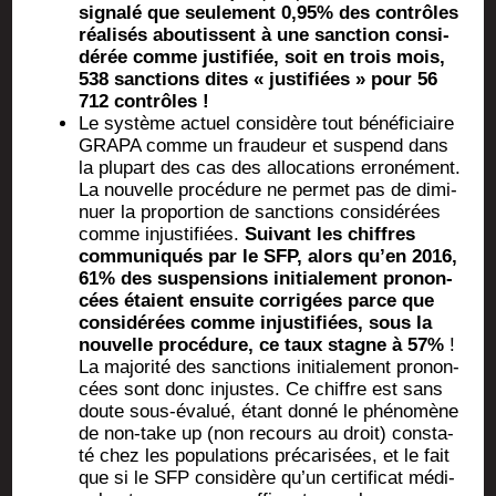
signa­lé que seule­ment 0,95% des contrôles
réa­li­sés abou­tissent à une sanc­tion consi­
dé­rée comme jus­ti­fiée, soit en trois mois,
538 sanc­tions dites « jus­ti­fiées » pour 56
712 contrôles !
Le sys­tème actuel consi­dère tout béné­fi­ciaire
GRAPA comme un frau­deur et sus­pend dans
la plu­part des cas des allo­ca­tions erro­né­ment.
La nou­velle pro­cé­dure ne per­met pas de dimi­
nuer la pro­por­tion de sanc­tions consi­dé­rées
comme injus­ti­fiées.
Sui­vant les chiffres
com­mu­ni­qués par le SFP, alors qu’en 2016,
61% des sus­pen­sions ini­tia­le­ment pro­non­
cées étaient ensuite cor­ri­gées parce que
consi­dé­rées comme injus­ti­fiées, sous la
nou­velle pro­cé­dure, ce taux stagne à 57%
!
La majo­ri­té des sanc­tions ini­tia­le­ment pro­non­
cées sont donc injustes. Ce chiffre est sans
doute sous-éva­lué, étant don­né le phé­no­mène
de non-take up (non recours au droit) consta­
té chez les popu­la­tions pré­ca­ri­sées, et le fait
que si le SFP consi­dère qu’un cer­ti­fi­cat médi­