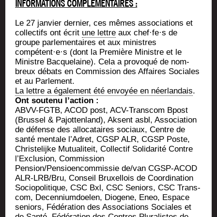
INFORMATIONS COMPLÉMENTAIRES :
Le 27 jan­vier der­nier, ces mêmes asso­cia­tions et
col­lec­tifs ont écrit
une lettre
aux chef·fe·s de
groupe par­le­men­taires et aux ministres
compétent·e·s (dont la Pre­mière Ministre et le
Ministre Bac­que­laine). Cela a pro­vo­qué de nom­
breux débats en Com­mis­sion des Affaires Sociales
et au Parlement.
La lettre a éga­le­ment été envoyée en néer­lan­dais
.
Ont sou­te­nu l’action :
ABVV-FGTB, ACOD post, ACV-Trans­com Bpost
(Brus­sel & Pajot­ten­land), Aksent asbl, Asso­cia­tion
de défense des allo­ca­taires sociaux, Centre de
san­té men­tale l’A­dret, CGSP ALR, CGSP Poste,
Chris­te­lijke Mutua­li­teit, Col­lec­tif Soli­da­ri­té Contre
l’Exclusion, Com­mis­sion
Pension/Pensioencommissie de/van CGSP-ACOD
ALR-LRB/­Bru, Conseil Bruxel­lois de Coor­di­na­tion
Socio­po­li­tique, CSC Bxl, CSC Seniors, CSC Trans­
com, Decen­nium­doe­len, Dio­gene, Eneo, Espace
seniors, Fédé­ra­tion des Asso­cia­tions Sociales et
de San­té, Fédé­ra­tion des Centres Plu­ra­listes de