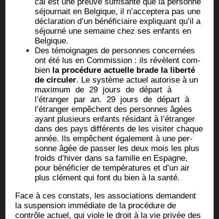
cal est une preuve suf­fi­sante que la per­sonne
séjour­nait en Bel­gique, il n’acceptera pas une
décla­ra­tion d’un béné­fi­ciaire expli­quant qu’il a
séjour­né une semaine chez ses enfants en
Belgique.
Des témoi­gnages de per­sonnes concer­nées
ont été lus en Com­mis­sion : ils révèlent com­
bien
la pro­cé­dure actuelle brade la liber­té
de cir­cu­ler
. Le sys­tème actuel auto­rise à un
maxi­mum de 29 jours de départ à
l’étranger par an. 29 jours de départ à
l’étranger empêchent des per­sonnes âgées
ayant plu­sieurs enfants rési­dant à l’étranger
dans des pays dif­fé­rents de les visi­ter chaque
année. Ils empêchent éga­le­ment à une per­
sonne âgée de pas­ser les deux mois les plus
froids d’hiver dans sa famille en Espagne,
pour béné­fi­cier de tem­pé­ra­tures et d’un air
plus clé­ment qui font du bien à la santé.
Face à ces constats, les asso­cia­tions demandent
la sus­pen­sion immé­diate de la pro­cé­dure de
contrôle actuel, qui viole le droit à la vie pri­vée des