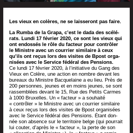
Les vieux en colères, ne se lais­se­ront pas faire.
La Rum­ba de la Gra­pa, c’est le dada des scé­lé­
rats. Lun­di 17 février 2020, ce sont les vieux qui
ont endos­sés le rôle du fac­teur pour contrô­ler
le Ministre avec un cour­rier simi­laire à ceux
qu’ils ont reçus lors des visites de Bpost orga­
ni­sées avec le Ser­vice fédé­ral des Pensions.
Ce lun­di 17 février 2020, à l’initiative du Gang des
Vieux en Colère, une action en nombre devant les
bureaux du Ministre Bac­que­laine a eu lieu. Près de
200 per­sonnes, jeunes et en moins jeunes, se sont
ras­sem­blées devant le 15, Rue des Petits Carmes
à 1000 Bruxelles. Un « fac­teur » a sou­hai­té
« contrô­ler » le Ministre avec un cour­rier simi­laire
à ceux reçus lors des visites de Bpost orga­ni­sées
avec le Ser­vice fédé­ral des Pen­sions. Étant don­
née son absence sur le ter­ri­toire belge (qui pour­rait
lui cou­ter, d’après le « fac­teur », la perte de son