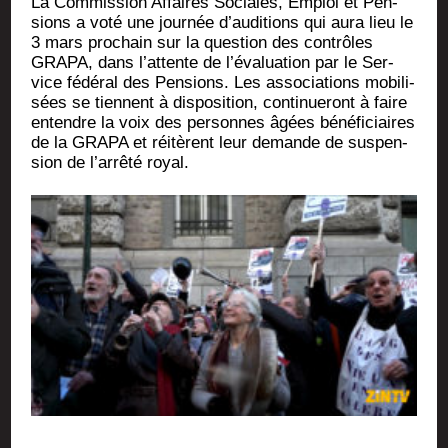
La Com­mis­sion Affaires Sociales, Emploi et Pen­
sions a voté une jour­née d’auditions qui aura lieu le
3 mars pro­chain sur la ques­tion des contrôles
GRAPA, dans l’attente de l’évaluation par le Ser­
vice fédé­ral des Pen­sions. Les asso­cia­tions mobi­li­
sées se tiennent à dis­po­si­tion, conti­nue­ront à faire
entendre la voix des per­sonnes âgées béné­fi­ciaires
de la GRAPA et réitèrent leur demande de sus­pen­
sion de l’arrêté royal.