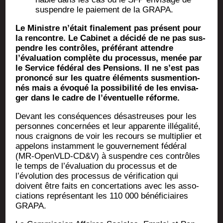
sus­pendre le paie­ment de la GRAPA.
Le Ministre n’était fina­le­ment pas pré­sent pour
la ren­contre. Le Cabi­net a déci­dé de ne pas sus­
pendre les contrôles, pré­fé­rant attendre
l’évaluation com­plète du pro­ces­sus, menée par
le Ser­vice fédé­ral des Pen­sions. Il ne s’est pas
pro­non­cé sur les quatre élé­ments sus­men­tion­
nés mais a évo­qué la pos­si­bi­li­té de les envi­sa­
ger dans le cadre de l’éventuelle réforme.
Devant les consé­quences désas­treuses pour les
per­sonnes concer­nées et leur appa­rente illé­ga­li­té,
nous crai­gnons de voir les recours se mul­ti­plier et
appe­lons ins­tam­ment le gou­ver­ne­ment fédé­ral
(MR-OpenVLD-CD&V) à sus­pendre ces contrôles
le temps de l’évaluation du pro­ces­sus et de
l’évolution des pro­ces­sus de véri­fi­ca­tion qui
doivent être faits en concer­ta­tions avec les asso­
cia­tions repré­sen­tant les 110 000 béné­fi­ciaires
GRAPA.