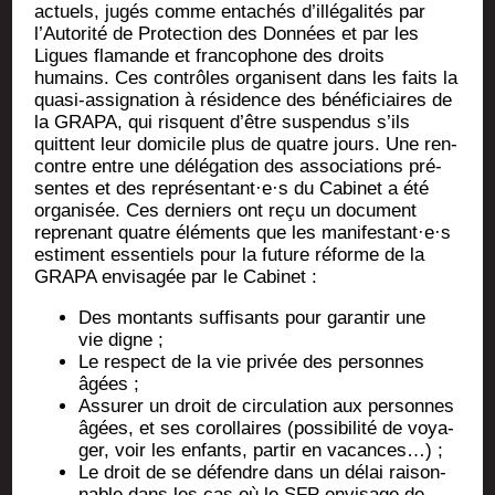
actuels, jugés comme enta­chés d’illégalités par
l’Autorité de Pro­tec­tion des Don­nées et par les
Ligues fla­mande et fran­co­phone des droits
humains. Ces contrôles orga­nisent dans les faits la
qua­si-assi­gna­tion à rési­dence des béné­fi­ciaires de
la GRAPA, qui risquent d’être sus­pen­dus s’ils
quittent leur domi­cile plus de quatre jours. Une ren­
contre entre une délé­ga­tion des asso­cia­tions pré­
sentes et des représentant·e·s du Cabi­net a été
orga­ni­sée. Ces der­niers ont reçu un docu­ment
repre­nant quatre élé­ments que les manifestant·e·s
estiment essen­tiels pour la future réforme de la
GRAPA envi­sa­gée par le Cabinet :
Des mon­tants suf­fi­sants pour garan­tir une
vie digne ;
Le res­pect de la vie pri­vée des per­sonnes
âgées ;
Assu­rer un droit de cir­cu­la­tion aux per­sonnes
âgées, et ses corol­laires (pos­si­bi­li­té de voya­
ger, voir les enfants, par­tir en vacances…) ;
Le droit de se défendre dans un délai rai­son­
nable dans les cas où le SFP envi­sage de