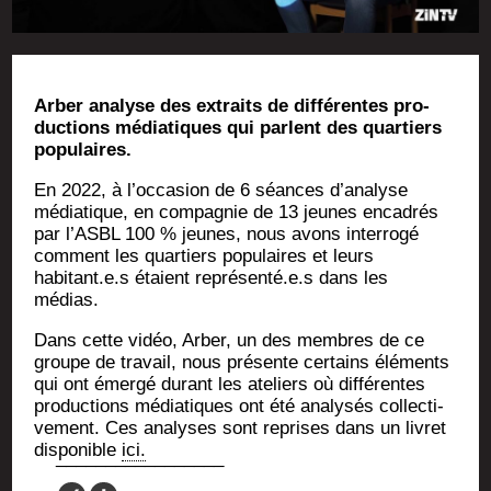
Arber ana­lyse des extraits de dif­fé­rentes pro­
duc­tions média­tiques qui parlent des quar­tiers
populaires.
En 2022, à l’occasion de 6 séances d’analyse
média­tique, en com­pa­gnie de 13 jeunes enca­drés
par l’ASBL 100 % jeunes, nous avons inter­ro­gé
com­ment les quar­tiers popu­laires et leurs
habitant.e.s étaient représenté.e.s dans les
médias.
Dans cette vidéo, Arber, un des membres de ce
groupe de tra­vail, nous pré­sente cer­tains élé­ments
qui ont émer­gé durant les ate­liers où dif­fé­rentes
pro­duc­tions média­tiques ont été ana­ly­sés col­lec­ti­
ve­ment. Ces ana­lyses sont reprises dans un livret
dis­po­nible
ici.