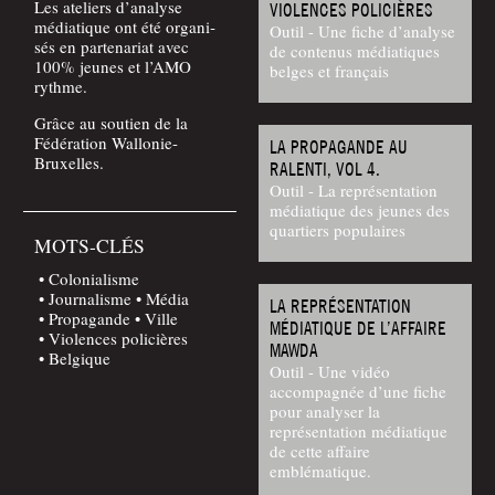
Les ate­liers d’a­na­lyse
VIOLENCES POLICIÈRES
média­tique ont été orga­ni­
Outil - Une fiche d’analyse
sés en par­te­na­riat avec
de contenus médiatiques
100% jeunes et l’A­MO
belges et français
rythme.
Grâce au sou­tien de la
Fédé­ra­tion Wallonie-
LA PROPAGANDE AU
Bruxelles.
RALENTI, VOL 4.
Outil - La représentation
médiatique des jeunes des
quartiers populaires
MOTS-CLÉS
Colonialisme
Journalisme
Média
LA REPRÉSENTATION
Propagande
Ville
MÉDIATIQUE DE L’AFFAIRE
Violences policières
MAWDA
Belgique
Outil - Une vidéo
accompagnée d’une fiche
pour analyser la
représentation médiatique
de cette affaire
emblématique.