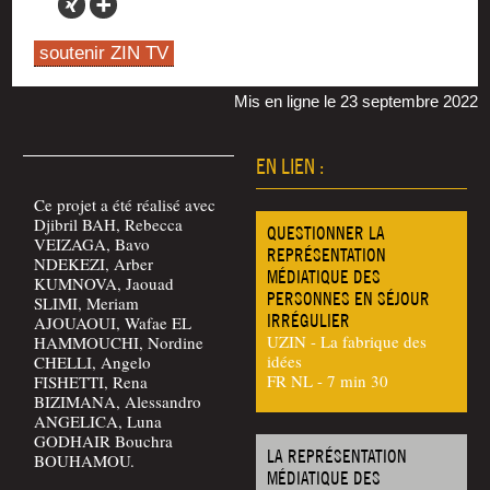
soutenir ZIN TV
Mis en ligne le 23 septembre 2022
EN LIEN :
Ce pro­jet a été réa­li­sé avec
Dji­bril BAH, Rebec­ca
QUESTIONNER LA
VEIZAGA, Bavo
REPRÉSENTATION
NDEKEZI, Arber
MÉDIATIQUE DES
KUMNOVA, Jaouad
PERSONNES EN SÉJOUR
SLIMI, Meriam
IRRÉGULIER
AJOUAOUI, Wafae EL
UZIN - La fabrique des
HAMMOUCHI, Nor­dine
idées
CHELLI, Ange­lo
FR NL - 7 min 30
FISHETTI, Rena
BIZIMANA, Ales­san­dro
ANGELICA, Luna
GODHAIR Bou­chra
LA REPRÉSENTATION
BOUHAMOU.
MÉDIATIQUE DES