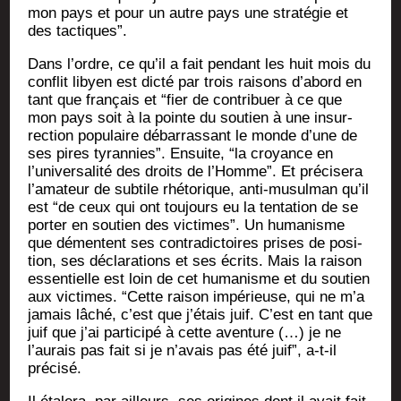
mon pays et pour un autre pays une stra­té­gie et
des tactiques”.
Dans l’ordre, ce qu’il a fait pen­dant les huit mois du
conflit libyen est dic­té par trois rai­sons d’abord en
tant que fran­çais et “fier de contri­buer à ce que
mon pays soit à la pointe du sou­tien à une insur­
rec­tion popu­laire débar­ras­sant le monde d’une de
ses pires tyran­nies”. Ensuite, “la croyance en
l’universalité des droits de l’Homme”. Et pré­ci­se­ra
l’amateur de sub­tile rhé­to­rique, anti-musul­man qu’il
est “de ceux qui ont tou­jours eu la ten­ta­tion de se
por­ter en sou­tien des vic­times”. Un huma­nisme
que démentent ses contra­dic­toires prises de posi­
tion, ses décla­ra­tions et ses écrits. Mais la rai­son
essen­tielle est loin de cet huma­nisme et du sou­tien
aux vic­times. “Cette rai­son impé­rieuse, qui ne m’a
jamais lâché, c’est que j’étais juif. C’est en tant que
juif que j’ai par­ti­ci­pé à cette aven­ture (…) je ne
l’aurais pas fait si je n’avais pas été juif”, a‑t-il
précisé.