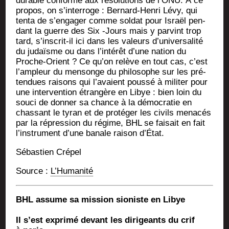
durable conforme aux réso­lu­tions de l’ONU. À ce
pro­pos, on s’interroge : Ber­nard-Hen­ri Lévy, qui
ten­ta de s’engager comme sol­dat pour Israël pen­
dant la guerre des Six ‑Jours mais y par­vint trop
tard, s’inscrit-il ici dans les valeurs d’universalité
du judaïsme ou dans l’intérêt d’une nation du
Proche-Orient ? Ce qu’on relève en tout cas, c’est
l’ampleur du men­songe du phi­lo­sophe sur les pré­
ten­dues rai­sons qui l’avaient pous­sé à mili­ter pour
une inter­ven­tion étran­gère en Libye : bien loin du
sou­ci de don­ner sa chance à la démo­cra­tie en
chas­sant le tyran et de pro­té­ger les civils mena­cés
par la répres­sion du régime, BHL se fai­sait en fait
l’instrument d’une banale rai­son d’État.
Sébas­tien Crépel
Source :
L’Hu­ma­ni­té
BHL assume sa mis­sion sio­niste en Libye
Il s’est expri­mé devant les diri­geants du crif