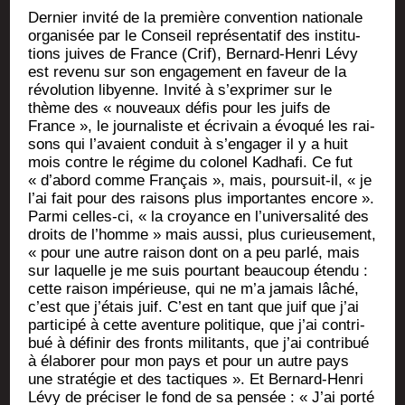
Der­nier invi­té de la pre­mière conven­tion natio­nale
orga­ni­sée par le Conseil repré­sen­ta­tif des ins­ti­tu­
tions juives de France (Crif), Ber­nard-Hen­ri Lévy
est reve­nu sur son enga­ge­ment en faveur de la
révo­lu­tion libyenne. Invi­té à s’exprimer sur le
thème des « nou­veaux défis pour les juifs de
France », le jour­na­liste et écri­vain a évo­qué les rai­
sons qui l’avaient conduit à s’engager il y a huit
mois contre le régime du colo­nel Kadha­fi. Ce fut
« d’abord comme Fran­çais », mais, pour­suit-il, « je
l’ai fait pour des rai­sons plus impor­tantes encore ».
Par­mi celles-ci, « la croyance en l’universalité des
droits de l’homme » mais aus­si, plus curieu­se­ment,
« pour une autre rai­son dont on a peu par­lé, mais
sur laquelle je me suis pour­tant beau­coup éten­du :
cette rai­son impé­rieuse, qui ne m’a jamais lâché,
c’est que j’étais juif. C’est en tant que juif que j’ai
par­ti­ci­pé à cette aven­ture poli­tique, que j’ai contri­
bué à défi­nir des fronts mili­tants, que j’ai contri­bué
à éla­bo­rer pour mon pays et pour un autre pays
une stra­té­gie et des tac­tiques ». Et Ber­nard-Hen­ri
Lévy de pré­ci­ser le fond de sa pen­sée : « J’ai por­té