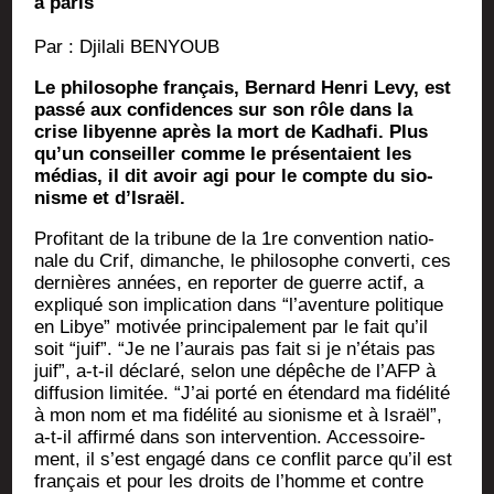
à paris
Par : Dji­la­li BENYOUB
Le phi­lo­sophe fran­çais, Ber­nard Hen­ri Levy, est
pas­sé aux confi­dences sur son rôle dans la
crise libyenne après la mort de Kadha­fi. Plus
qu’un conseiller comme le pré­sen­taient les
médias, il dit avoir agi pour le compte du sio­
nisme et d’Israël.
Pro­fi­tant de la tri­bune de la 1re conven­tion natio­
nale du Crif, dimanche, le phi­lo­sophe conver­ti, ces
der­nières années, en repor­ter de guerre actif, a
expli­qué son impli­ca­tion dans “l’aventure poli­tique
en Libye” moti­vée prin­ci­pa­le­ment par le fait qu’il
soit “juif”. “Je ne l’aurais pas fait si je n’étais pas
juif”, a‑t-il décla­ré, selon une dépêche de l’AFP à
dif­fu­sion limi­tée. “J’ai por­té en éten­dard ma fidé­li­té
à mon nom et ma fidé­li­té au sio­nisme et à Israël”,
a‑t-il affir­mé dans son inter­ven­tion. Acces­soi­re­
ment, il s’est enga­gé dans ce conflit parce qu’il est
fran­çais et pour les droits de l’homme et contre