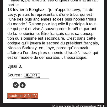
Il éta­le­ra, par ailleurs, ses ori­gines dont il avait fait
part le
13 février à Ben­gha­zi. “je m’appelle Levy, fils de
Levy, je suis le repré­sen­tant d’une tri­bu, qui est
l’une des plus anciennes et des plus nobles tri­bus
du monde.” Rai­son pour laquelle il par­ti­cipe à tout
ce qui peut et vise à sau­ve­gar­der Israël et par­tant
de là, le sio­nisme. Être fran­çais dans sa concep­
tion du sio­nisme est secon­daire. C’est dans cette
optique qu’il joue­ra le second du pré­sident fran­çais,
Nico­las Sar­ko­zy, en Libye, parce qu’“on avait
affaire à l’un des pires enne­mis d’Israël”. Israël qui
est un modèle de démo­cra­tie… théocratique.
Dji­la­li B.
Source :
LIBERTE
soutenir ZIN TV
Mis en ligne le 24 novembre 2011