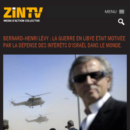
MENU
BERNARD-HENRI LÉVY : LA GUERRE EN LIBYE ÉTAIT MOTIVÉE
PAR LA DÉFENSE DES INTÉRÊTS D’ISRAËL DANS LE MONDE.