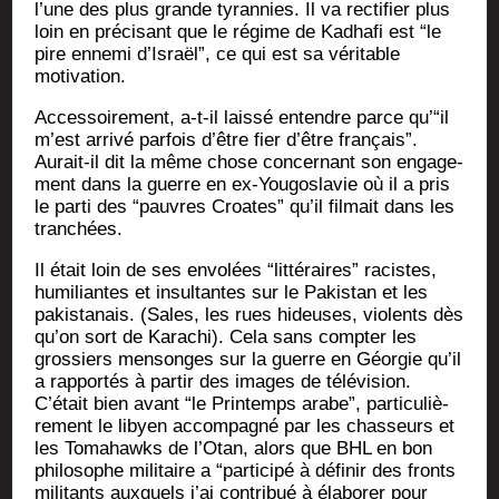
l’une des plus grande tyran­nies. Il va rec­ti­fier plus
loin en pré­ci­sant que le régime de Kadha­fi est “le
pire enne­mi d’Israël”, ce qui est sa véri­table
motivation.
Acces­soi­re­ment, a‑t-il lais­sé entendre parce qu’“il
m’est arri­vé par­fois d’être fier d’être fran­çais”.
Aurait-il dit la même chose concer­nant son enga­ge­
ment dans la guerre en ex-You­go­sla­vie où il a pris
le par­ti des “pauvres Croates” qu’il fil­mait dans les
tranchées.
Il était loin de ses envo­lées “lit­té­raires” racistes,
humi­liantes et insul­tantes sur le Pakis­tan et les
pakis­ta­nais. (Sales, les rues hideuses, vio­lents dès
qu’on sort de Kara­chi). Cela sans comp­ter les
gros­siers men­songes sur la guerre en Géor­gie qu’il
a rap­por­tés à par­tir des images de télévision.
C’était bien avant “le Prin­temps arabe”, par­ti­cu­liè­
re­ment le libyen accom­pa­gné par les chas­seurs et
les Toma­hawks de l’Otan, alors que BHL en bon
phi­lo­sophe mili­taire a “par­ti­ci­pé à défi­nir des fronts
mili­tants aux­quels j’ai contri­bué à éla­bo­rer pour