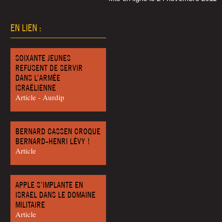
EN LIEN :
SOIXANTE JEUNES
REFUSENT DE SERVIR
DANS L’ARMÉE
ISRAÉLIENNE
Article - Aur­dip
BERNARD CASSEN CROQUE
BERNARD-HENRI LÉVY !
Article
APPLE S’IMPLANTE EN
ISRAEL DANS LE DOMAINE
MILITAIRE
Article