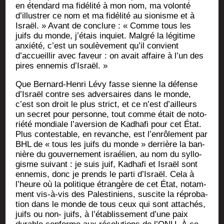
en éten­dard ma fidé­li­té à mon nom, ma volon­té
d’illustrer ce nom et ma fidé­li­té au sio­nisme et à
Israël. » Avant de conclure : « Comme tous les
juifs du monde, j’étais inquiet. Mal­gré la légi­time
anxié­té, c’est un sou­lè­ve­ment qu’il convient
d’accueillir avec faveur : on avait affaire à l’un des
pires enne­mis d’Israël. »
Que Ber­nard-Hen­ri Lévy fasse sienne la défense
d’Israël contre ses adver­saires dans le monde,
c’est son droit le plus strict, et ce n’est d’ailleurs
un secret pour per­sonne, tout comme était de noto­
rié­té mon­diale l’aversion de Kadha­fi pour cet État.
Plus contes­table, en revanche, est l’enrôlement par
BHL de « tous les juifs du monde » der­rière la ban­
nière du gou­ver­ne­ment israé­lien, au nom du syl­lo­
gisme sui­vant : je suis juif, Kadha­fi et Israël sont
enne­mis, donc je prends le par­ti d’Israël. Cela à
l’heure où la poli­tique étran­gère de cet État, notam­
ment vis-à-vis des Pales­ti­niens, sus­cite la répro­ba­
tion dans le monde de tous ceux qui sont atta­chés,
juifs ou non- juifs, à l’établissement d’une paix