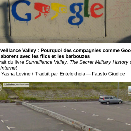
­veillance Val­ley : Pour­quoi des com­pa­gnies comme Goo
­la­borent avec les flics et les barbouzes
rait du livre
Sur­veillance Val­ley. The Secret Mili­ta­ry His­to­ry 
 Internet
 Yasha Levine / Tra­duit par Ente­le­kheia — Faus­to Giudice