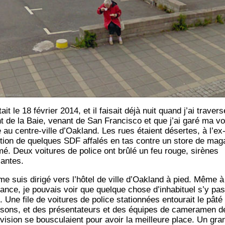
tait le 18 février 2014, et il fai­sait déjà nuit quand j’ai tra­ver­s
t de la Baie, venant de San Fran­cis­co et que j’ai garé ma vo
e au centre-ville d’Oak­land. Les rues étaient désertes, à l’ex
­tion de quelques SDF affa­lés en tas contre un store de maga
­mé. Deux voi­tures de police ont brû­lé un feu rouge, sirènes
lantes.
me suis diri­gé vers l’hô­tel de ville d’Oak­land à pied. Même à
­tance, je pou­vais voir que quelque chose d’in­ha­bi­tuel s’y pas
. Une file de voi­tures de police sta­tion­nées entou­rait le pâté
­sons, et des pré­sen­ta­teurs et des équipes de came­ra­men d
é­vi­sion se bous­cu­laient pour avoir la meilleure place. Un gra