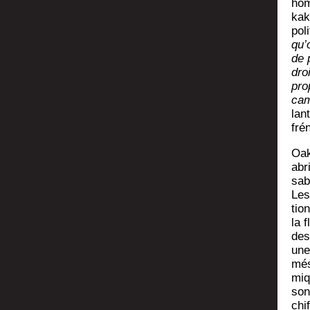
hom
kak
poli
qu’
de p
dro
pro
cam
lant
fré­
Oak
abr
sab
Les
tion
la f
des 
une
més
miq
son
chi