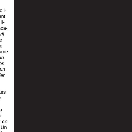
oli­
ant
li­
nca­
vil
e
le
tume
in
les
cun
der
Les
s
a
u
t-ce
. Un