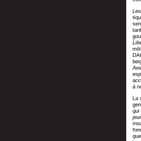
Les
tiqu
sen­
tant
gou
Lib
mil
DAC
bei
Awa
espi
acc
à n
La 
gens
qui 
jeu
mis
fonc
que