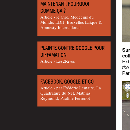
MAINTENANT, POURQUOI
COMME ÇA ?
Article - le Ciré, Méde­cins du
Monde, LDH, Bruxelles Laïque &
Amnes­ty International
PLAINTE CONTRE GOOGLE POUR
Sur
DIFFAMATION
col
Article - Les2Rives
Ext
the
Par
FACEBOOK, GOOGLE ET CO
Article - par Frédéric Lemaire, La
Quadrature du Net, Mathias
Reymond, Pauline Perrenot