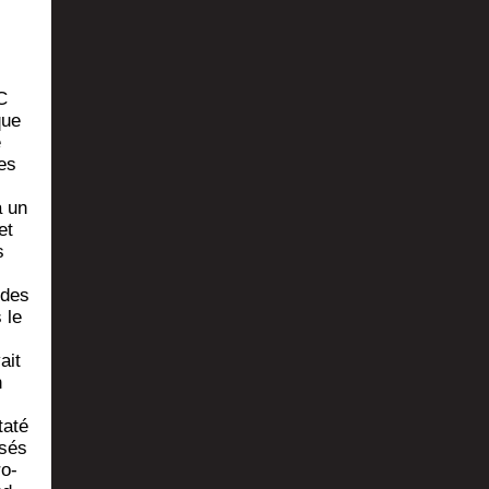
C
que
e
les
à un
et
s
 des
 le
ait
n
a­té
­sés
ro­