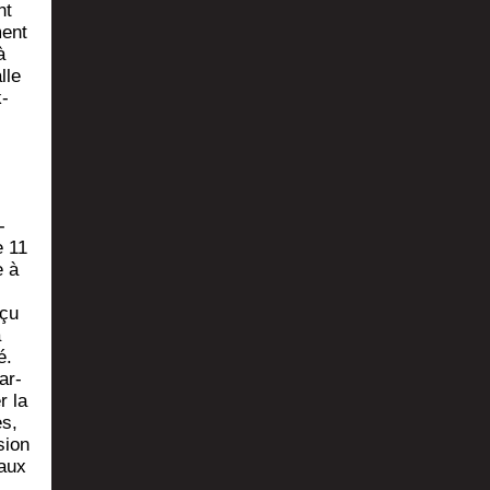
nt
ment
à
lle
k­
­
e 11
e à
nçu
à
é.
ar­
r la
es,
sion
caux