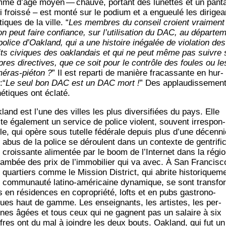
me d’âge moyen — chauve, por­tant des lunettes et un pan­ta
i frois­sé – est mon­té sur le podium et a engueu­lé les diri­gea
­tiques de la ville. “
Les membres du conseil croient vrai­ment
on peut faire confiance, sur l’utilisation du DAC, au dépar­te­
olice d’Oak­land, qui a une his­toire inéga­lée de vio­la­tion des
its civiques des oak­lan­dais et qui ne peut même pas suivre
pres direc­tives, que ce soit pour le contrôle des foules ou le
é­ras-pié­ton ?
” Il est repar­ti de manière fra­cas­sante en hur­
:“
Le seul bon DAC est un DAC mort !
” Des applau­dis­se­men
né­tiques ont éclaté.
­land est l’une des villes les plus diver­si­fiées du pays. Elle
ite éga­le­ment un ser­vice de police violent, sou­vent irres­pon­
le, qui opère sous tutelle fédé­rale depuis plus d’une décen­ni
 abus de la police se déroulent dans un contexte de gen­tri­fi­
 crois­sante ali­men­tée par le boom de l’In­ter­net dans la régio
lam­bée des prix de l’im­mo­bi­lier qui va avec. À San Fran­cis­c
quar­tiers comme le Mis­sion Dis­trict, qui abrite his­to­ri­que­m
 com­mu­nau­té lati­no-amé­ri­caine dyna­mique, se sont trans­for
 en rési­dences en copro­prié­té, lofts et en pubs gas­tro­no­
ues haut de gamme. Les ensei­gnants, les artistes, les per­
nes âgées et tous ceux qui ne gagnent pas un salaire à six
ffres ont du mal à joindre les deux bouts. Oak­land, qui fut un