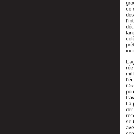
gro
ce 
des­
l’in
déc
lan
colè
prê
inc
L’a­
rée
mil
l’é­
Cen
pou
tra­
La 
der
rec
se 
ave
com