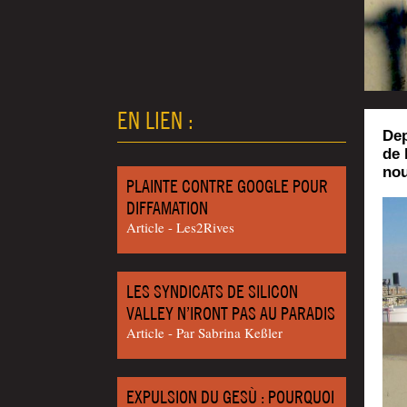
EN LIEN :
Dep
de 
nou
PLAINTE CONTRE GOOGLE POUR
DIFFAMATION
Article - Les2Rives
LES SYNDICATS DE SILICON
VALLEY N’IRONT PAS AU PARADIS
Article - Par Sabri­na Keßler
EXPULSION DU GESÙ : POURQUOI