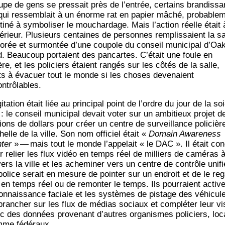
upe de gens se pres­sait près de l’en­trée, cer­tains bran­dis­sa
qui res­sem­blait à un énorme rat en papier mâché, pro­ba­ble­
ti­né à sym­bo­li­ser le mou­char­dage. Mais l’ac­tion réelle était 
­té­rieur. Plu­sieurs cen­taines de per­sonnes rem­plis­saient la sa
o­rée et sur­mon­tée d’une cou­pole du conseil muni­ci­pal d’Oa
d. Beau­coup por­taient des pan­cartes. C’é­tait une foule en
re, et les poli­ciers étaient ran­gés sur les côtés de la salle,
ts à éva­cuer tout le monde si les choses deve­naient
ontrôlables.
gi­ta­tion était liée au prin­ci­pal point de l’ordre du jour de la soi
 : le conseil muni­ci­pal devait voter sur un ambi­tieux pro­jet d
­lions de dol­lars pour créer un centre de sur­veillance poli­cièr
chelle de la ville. Son nom offi­ciel était «
Domain Awa­re­ness
­ter
» — mais tout le monde l’ap­pe­lait « le DAC ». Il était co
r relier les flux vidéo en temps réel de mil­liers de camé­ras 
vers la ville et les ache­mi­ner vers un centre de contrôle uni­fi
police serait en mesure de poin­ter sur un endroit et de le reg
 en temps réel ou de remon­ter le temps. Ils pour­raient acti­ve
on­nais­sance faciale et les sys­tèmes de pis­tage des véhi­cul
bran­cher sur les flux de médias sociaux et com­plé­ter leur vi
c des don­nées pro­ve­nant d’autres orga­nismes poli­ciers, lo
me fédéraux.