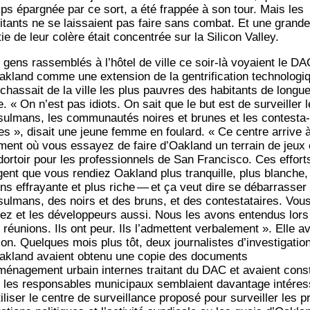
ps épar­gnée par ce sort, a été frap­pée à son tour. Mais les
i­tants ne se lais­saient pas faire sans com­bat. Et une grande
tie de leur colère était concen­trée sur la Sili­con Valley.
 gens ras­sem­blés à l’hô­tel de ville ce soir-là voyaient le DA
k­land comme une exten­sion de la gen­tri­fi­ca­tion tech­no­lo­gi
 chas­sait de la ville les plus pauvres des habi­tants de longu
e. « On n’est pas idiots. On sait que le but est de sur­veiller 
ul­mans, les com­mu­nau­tés noires et brunes et les contes­ta­
res », disait une jeune femme en fou­lard. « Ce centre arrive 
ent où vous essayez de faire d’Oak­land un ter­rain de jeux 
dor­toir pour les pro­fes­sion­nels de San Fran­cis­co. Ces effort
gent que vous ren­diez Oak­land plus tran­quille, plus blanche,
ns effrayante et plus riche — et ça veut dire se débar­ras­ser
ul­mans, des noirs et des bruns, et des contes­ta­taires. Vous
ez et les déve­lop­peurs aus­si. Nous les avons enten­dus lors
réunions. Ils ont peur. Ils l’ad­mettent ver­ba­le­ment ». Elle av
son. Quelques mois plus tôt, deux jour­na­listes d’in­ves­ti­ga­tio
ak­land avaient obte­nu une copie des docu­ments
ménagement urbain internes trai­tant du DAC et avaient const
 les res­pon­sables muni­ci­paux sem­blaient davan­tage inté­res
i­li­ser le centre de sur­veillance pro­po­sé pour sur­veiller les p