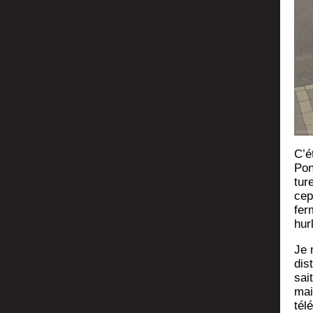
C’é­
Pon
tur
cep
fer
hur
Je 
dis
sait
mai
tél