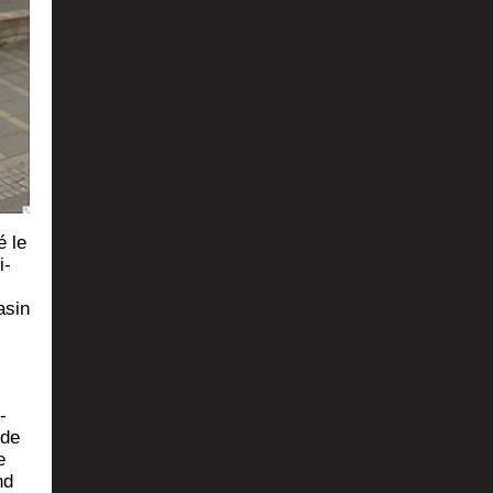
é le
i­
­
­sin
­
 de
e
nd