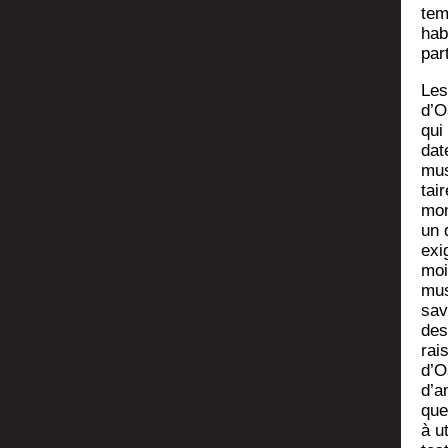
tem
hab
par­
Les
d’Oa
qui
dat
mus
tai
mom
un 
exi
moi
mus
sav
des 
rai­
d’O
d’a
que
à ut