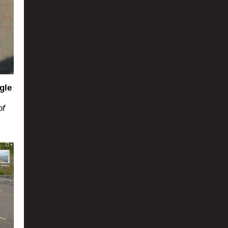
gle
of