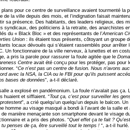
 plans pour ce centre de sur­veillance avaient tour­men­té la p
e de la ville depuis des mois, et l’in­di­gna­tion fai­sait main­te­n
tir sa pré­sence. Des habi­tants, des lea­ders reli­gieux, des mi
s syn­di­caux, des poli­ti­ciens à la retraite, des anar­chistes e
­lés du « Black Bloc » et des repré­sen­tants de l’
Ame­ri­can Ci
er­ties Union
: ils étaient tous pré­sents, côtoyant un groupe d
i­tants locaux dévoués qui s’é­taient ras­sem­blés pour arrê­ter 
. Un fonc­tion­naire de la ville ner­veux, à lunettes et en cos­
ge, a pris la parole pour ras­su­rer la foule agi­tée que le
Doma
­re­ness Centre
avait été conçu pour les pro­té­ger, pas pour 
on­ner. “
Ce n’est pas un centre de fusion. Nous n’a­vons au
ord avec la NSA, la CIA ou le FBI pour qu’ils puissent accé­
os bases de don­nées
”, a‑t-il déclaré.
salle a explo­sé en pan­dé­mo­nium. La foule n’avalait pas ça. 
 huaient et sif­flaient. “
Tout ça, c’est pour sur­veiller les gen
pro­testent
”, a crié quelqu’un quel­qu’un depuis le bal­con. Un
ne homme au visage mas­qué a bon­di à l’a­vant de la salle et 
 de manière mena­çante son smart­phone devant le visage d
­tion­naire et a pris des pho­tos. “
Quel effet ça te fait ? Qu’es
 tu penses de ça, être sur­veillé tout le temps !
“, a‑t-il hur­lé