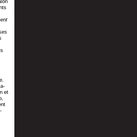
­lon
nts
ment
 ses
s
ts
e.
ca­
n et
o,
ent
­