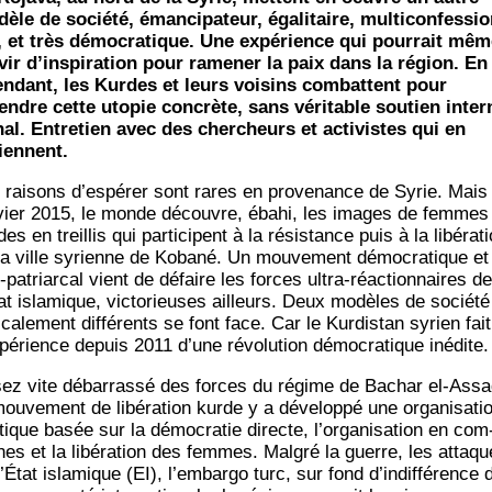
èle de socié­té, éman­ci­pa­teur, éga­li­taire, mul­ti­con­fes­sio
, et très démo­cra­tique. Une expé­rience qui pour­rait mê
­vir d’inspiration pour rame­ner la paix dans la région. En
en­dant, les Kurdes et leurs voi­sins com­battent pour
endre cette uto­pie concrète, sans véri­table sou­tien inter­
­nal. Entre­tien avec des cher­cheurs et acti­vistes qui en
iennent.
 rai­sons d’espérer sont rares en pro­ve­nance de Syrie. Mais
­vier 2015, le monde découvre, éba­hi, les images de femmes
es en treillis qui par­ti­cipent à la résis­tance puis à la libé­ra­t
la ville syrienne de Koba­né. Un mou­ve­ment démo­cra­tique et
-patriar­cal vient de défaire les forces ultra-réac­tion­naires de
tat isla­mique, vic­to­rieuses ailleurs. Deux modèles de socié­té
­ca­le­ment dif­fé­rents se font face. Car le Kur­dis­tan syrien fait
xpérience depuis 2011 d’une révo­lu­tion démo­cra­tique inédite.
ez vite débar­ras­sé des forces du régime de Bachar el-Assa
ou­ve­ment de libé­ra­tion kurde y a déve­lop­pé une orga­ni­sa­ti
i­tique basée sur la démo­cra­tie directe, l’organisation en com
es et la libé­ra­tion des femmes. Mal­gré la guerre, les attaq
l’État isla­mique (EI), l’embargo turc, sur fond d’indifférence 