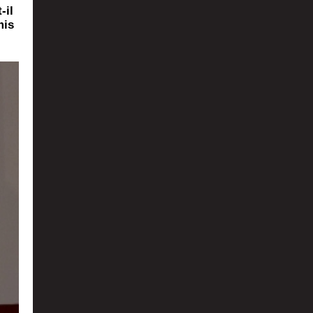
-il
mis