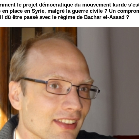
­ment le pro­jet démo­cra­tique du mou­ve­ment kurde s’est
 en place en Syrie, mal­gré la guerre civile ? Un com­pro­
-il dû être pas­sé avec le régime de Bachar el-Assad ?