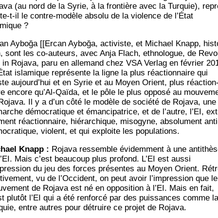
a­va (au nord de la Syrie, à la fron­tière avec la Tur­quie), repr
te-t-il le contre-modèle abso­lu de la vio­lence de l’État
amique ?
an Ayboğa [[Ercan Ayboğa, acti­viste, et Michael Knapp, his­t
n, sont les co-auteurs, avec Anja Flach, eth­no­logue, de Revo­
n in Roja­va, paru en alle­mand chez VSA Ver­lag en février 201
État isla­mique repré­sente la ligne la plus réac­tion­naire qui
ste aujourd’hui et en Syrie et au Moyen Orient, plus réac­tion
re encore qu’Al-Qaïda, et le pôle le plus oppo­sé au mou­ve­m
Roja­va. Il y a d’un côté le modèle de socié­té de Roja­va, une
arche démo­cra­tique et éman­ci­pa­trice, et de l’autre, l’EI, ext
ment réac­tion­naire, hié­rar­chique, miso­gyne, abso­lu­ment anti
o­cra­tique, violent, et qui exploite les populations.
hael Knapp :
Roja­va res­semble évi­dem­ment à une anti­thè
l’EI. Mais c’est beau­coup plus pro­fond. L’EI est aus­si
xpression du jeu des forces pré­sentes au Moyen Orient. Rét
­ti­ve­ment, vu de l’Occident, on peut avoir l’impression que le
­ve­ment de Roja­va est né en oppo­si­tion à l’EI. Mais en fait,
st plu­tôt l’EI qui a été ren­for­cé par des puis­sances comme l
­quie, entre autres pour détruire ce pro­jet de Rojava.