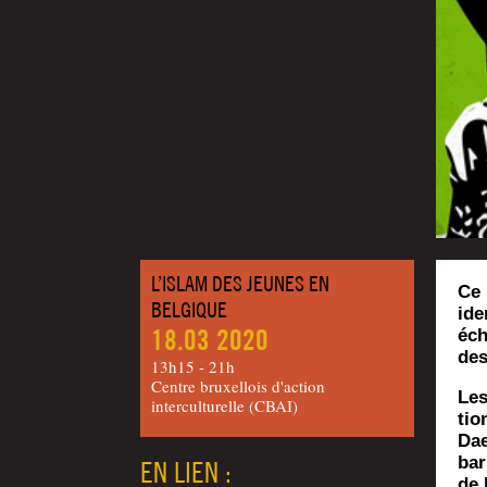
L’ISLAM DES JEUNES EN
Ce 
BELGIQUE
ide
18.03 2020
éch
des
13h15 - 21h
Centre bruxellois d'action
Les
interculturelle (CBAI)
tio
Dae
ba­
EN LIEN :
de 