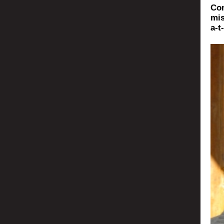
Com
mis
a‑t