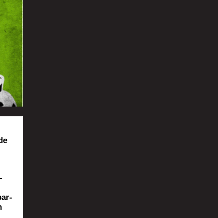
de
­
bar­
n