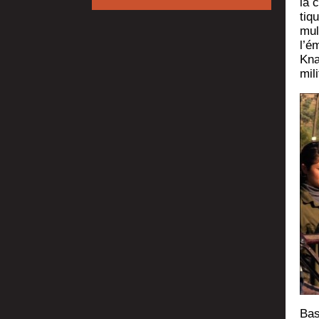
la c
tiq
mul­
l’é
Kna
mil
Bas