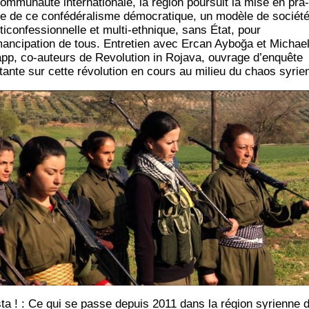
om­mu­nau­té inter­na­tio­nale, la région pour­suit la mise en pra­
ue de ce confé­dé­ra­lisme démo­cra­tique, un modèle de socié­t
ti­con­fes­sion­nelle et mul­ti-eth­nique, sans État, pour
mancipation de tous. Entre­tien avec Ercan Ayboğa et Michae
pp, co-auteurs de Revo­lu­tion in Roja­va, ouvrage d’enquête
i­tante sur cette révo­lu­tion en cours au milieu du chaos syrie
­ta ! : Ce qui se passe depuis 2011 dans la région syrienne 