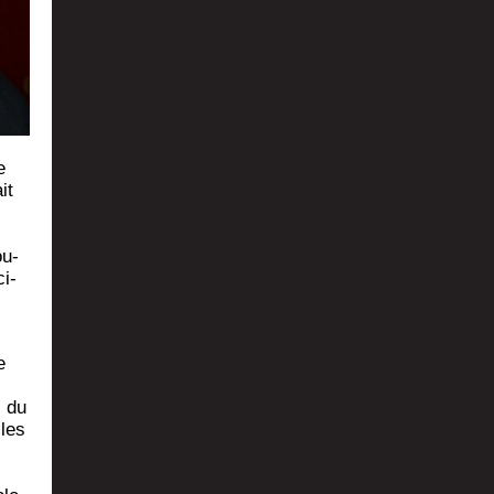
e
it
ou­
ci­
e
s du
 les