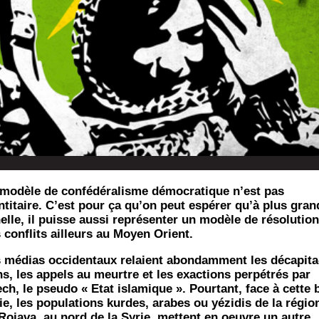
modèle de confédéralisme démocratique n’est pas
ntitaire. C’est pour ça qu’on peut espérer qu’à plus gran
elle, il puisse aussi représenter un modèle de résolution
 conflits ailleurs au Moyen Orient.
 médias occi­den­taux relaient abon­dam­ment les déca­pi­ta
ns, les appels au meurtre et les exac­tions per­pé­trés par
ch, le pseu­do « Etat isla­mique ». Pour­tant, face à cette 
rie, les popu­la­tions kurdes, arabes ou yézi­dis de la régio
Roja­va, au nord de la Syrie, mettent en oeuvre un autre