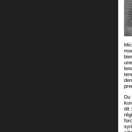
Mic
mou­
bie
une
len
te­
den
pre
Du 
kur
dit
régi
for
syr