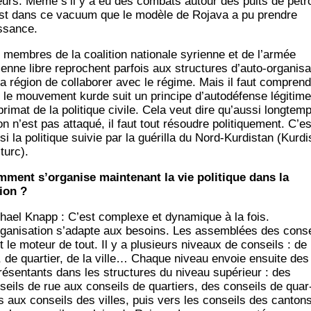
leurs. Même s’il y a eu des com­bats autour des puits de pétro
st dans ce vacuum que le modèle de Roja­va a pu prendre
ssance.
 membres de la coa­li­tion natio­nale syrienne et de l’armée
ienne libre reprochent par­fois aux struc­tures d’auto-organisa
la région de col­la­bo­rer avec le régime. Mais il faut com­pren
 le mou­ve­ment kurde suit un prin­cipe d’autodéfense légi­time
pri­mat de la poli­tique civile. Cela veut dire qu’aussi long­tem
n n’est pas atta­qué, il faut tout résoudre poli­ti­que­ment. C’es
si la poli­tique sui­vie par la gué­rilla du Nord-Kur­dis­tan (Kur­di
turc).
­ment s’organise main­te­nant la vie poli­tique dans la
ion ?
hael Knapp : C’est com­plexe et dyna­mique à la fois.
rganisation s’adapte aux besoins. Les assem­blées des conse
t le moteur de tout. Il y a plu­sieurs niveaux de conseils : de
, de quar­tier, de la ville… Chaque niveau envoie ensuite des
ré­sen­tants dans les struc­tures du niveau supé­rieur : des
seils de rue aux conseils de quar­tiers, des conseils de quar
rs aux conseils des villes, puis vers les conseils des can­tons