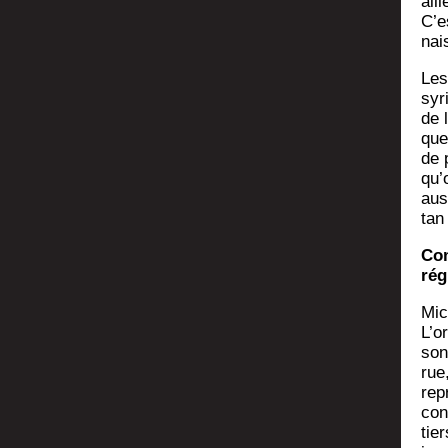
ail
C’e
nai
Les
syr
de 
que
de 
qu’o
aus­
tan 
Com
rég
Mic
L’o
son
rue
rep
con
tie