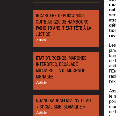
mod
nel
INCARCÉRÉ DEPUIS 4 MOIS
ser
att
SUITE AU G20 DE HAMBOURG,
déf
FABIO 19 ANS, TIENT TÊTE À LA
tio
JUSTICE
rev
Article
Les
jan
kurd
ÉTAT D’URGENCE, MARCHES
de 
INTERDITES, ESCALADE
anti
MILITAIRE : LA DÉMOCRATIE
l’É
MENACÉE
radi
l’e
Article
Ass
le m
QUAND KADHAFI M’A INVITÉ AU
pol
« SOCIALISME ISLAMIQUE »
mun
de 
Article