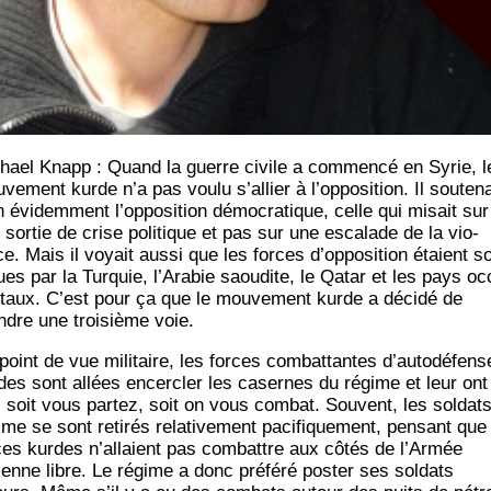
hael Knapp : Quand la guerre civile a com­men­cé en Syrie, l
ve­ment kurde n’a pas vou­lu s’allier à l’opposition. Il sou­te­na
n évi­dem­ment l’opposition démo­cra­tique, celle qui misait sur
 sor­tie de crise poli­tique et pas sur une esca­lade de la vio­
ce. Mais il voyait aus­si que les forces d’opposition étaient s
nues par la Tur­quie, l’Arabie saou­dite, le Qatar et les pays oc
­taux. C’est pour ça que le mou­ve­ment kurde a déci­dé de
ndre une troi­sième voie.
point de vue mili­taire, les forces com­bat­tantes d’autodéfens
des sont allées encer­cler les casernes du régime et leur ont
 : soit vous par­tez, soit on vous com­bat. Sou­vent, les sol­dat
me se sont reti­rés rela­ti­ve­ment paci­fi­que­ment, pen­sant que
ces kurdes n’allaient pas com­battre aux côtés de l’Armée
ienne libre. Le régime a donc pré­fé­ré pos­ter ses sol­dats