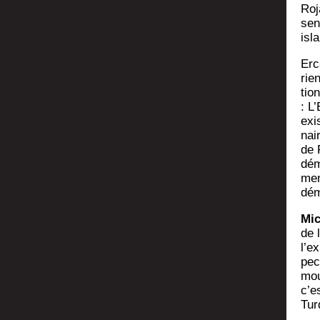
Roj
sen
isl
Erc
rie
tio
: L’
exi
nai
de 
dém
me­
dém
Mic
de 
l’e
pec
mou
c’e
Tur