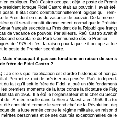
m’en expli­quer. Raúl Cas­tro occu­pait déjà le poste de Pre­mi
-pré­sident lorsque Fidel Cas­tro était au pou­voir. Il avait été
 poste. Il était donc consti­tu­tion­nel­le­ment logique qu’il rem­
ce le Pré­sident en cas de vacance de pou­voir. De la même
ère qu’il serait consti­tu­tion­nel­le­ment nor­mal que le Pré­side
Sénat fran­çais suc­cède au Pré­sident de la Répu­blique fran­ç
cas de vacance de pou­voir. Par ailleurs, Raúl Cas­tro avait é
 Second secré­taire du Par­ti Com­mu­niste dès le Pre­mier
grès de 1975 et c’est la rai­son pour laquelle il occupe actuel
t le poste de Pre­mier secrétaire.
: Mais n’occupait-il pas ses fonc­tions en rai­son de son s
 de frère de Fidel Castro ?
 : Je crois que l’explication est d’ordre his­to­rique et non pa
i­lial. Per­met­tez-moi de pré­ci­ser ma pen­sée. Raúl, indé­pen­
 du fait qu’il soit le frère de Fidel, a joué un rôle fon­da­men­t
 les pre­miers moments de la lutte contre la dic­ta­ture de Ful­
 Batis­ta en 1956. Il a été le l’organisateur et le chef du Seco
nt de l’Armée rebelle dans la Sier­ra Maes­tra en 1958. Il a to
rs été consi­dé­ré comme le second chef de la Révo­lu­tion, de
poque de la lutte armée contre le régime mili­taire, en rai­son 
 mérites per­son­nels et de ses qua­li­tés excep­tion­nelles de le