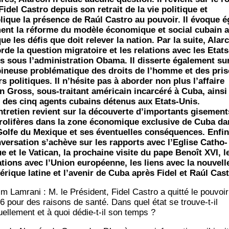
Fidel Cas­tro depuis son retrait de la vie poli­tique et
lique la pré­sence de Raúl Cas­tro au pou­voir. Il évoque é
ment la réforme du modèle éco­no­mique et social cubain a
que les défis que doit rele­ver la nation. Par la suite, Alar
rde la ques­tion migra­toire et les rela­tions avec les Etats
s sous l’administration Oba­ma. Il dis­serte éga­le­ment su
pineuse pro­blé­ma­tique des droits de l’homme et des pri­
rs poli­tiques. Il n’hésite pas à abor­der non plus l’affaire
n Gross, sous-trai­tant amé­ri­cain incar­cé­ré à Cuba, ain­si
 des cinq agents cubains déte­nus aux Etats-Unis.
ntretien revient sur la décou­verte d’importants gise­ment
ro­li­fères dans la zone éco­no­mique exclu­sive de Cuba d
Golfe du Mexique et ses éven­tuelles consé­quences. Enfin
ver­sa­tion s’achève sur les rap­ports avec l’Eglise Catho­
ue et le Vati­can, la pro­chaine visite du pape Benoît XVI, l
a­tions avec l’Union euro­péenne, les liens avec la nou­vell
­rique latine et l’avenir de Cuba après Fidel et Raúl Cast
m Lam­ra­ni : M. le Pré­sident, Fidel Cas­tro a quit­té le pou­voi
6 pour des rai­sons de san­té. Dans quel état se trouve-t-il
uel­le­ment et à quoi dédie-t-il son temps ?