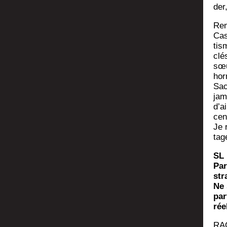
der
Rem
Cas
tis
clé
sœu
hor
Sac
jam
d’a
cen
Je 
tag
SL 
Par
str
Ne 
par
rée
RAQ