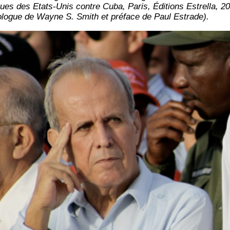
ues des Etats-Unis contre Cuba, Paris, Édi­tions Estrel­la, 2
o­logue de Wayne S. Smith et pré­face de Paul Estrade).