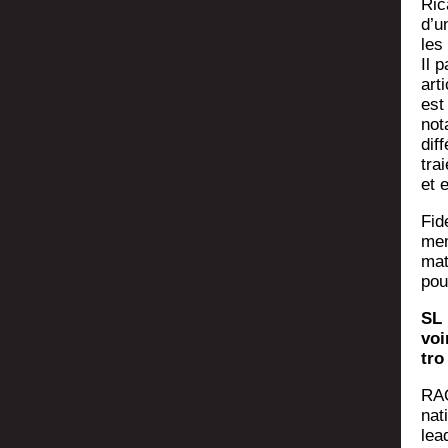
Ric
d’u
les 
Il 
arti
est
nota
dif­
tra
et e
Fid
me­
ma­
pou
SL 
voi
tro
RAQ
nat
lea