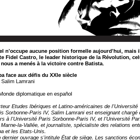
el n’occupe aucune position formelle aujourd’hui, mais i
te Fidel Castro, le leader historique de la Révolution, cel
 nous a menés à la victoire contre Batista.
a face aux défis du XXIe siècle
 Salim Lamrani
Monde diplo­ma­tique en español
­teur Etudes Ibé­riques et Lati­no-amé­ri­caines de l’Université
is Sor­bonne-Paris IV, Salim Lam­ra­ni est ensei­gnant char­gé
rs à l’Université Paris Sor­bonne-Paris IV, et l’Université Par
Marne-la-Val­lée, et jour­na­liste, spé­cia­liste des rela­tions ent
a et les Etats-Unis.
 der­nier ouvrage s’intitule État de siège. Les sanc­tions éco­