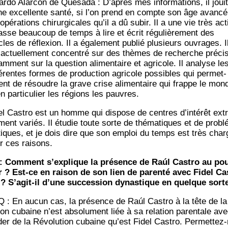
ar­do Alarcón de Que­sa­da : D’après mes infor­ma­tions, il jouit
ne excel­lente san­té, si l’on prend en compte son âge avan­cé
opé­ra­tions chi­rur­gi­cales qu’il a dû subir. Il a une vie très act
passe beau­coup de temps à lire et écrit régu­liè­re­ment des
cles de réflexion. Il a éga­le­ment publié plu­sieurs ouvrages. I
 actuel­le­ment concen­tré sur des thèmes de recherche pré­cis
m­ment sur la ques­tion ali­men­taire et agri­cole. Il ana­lyse le
fé­rentes formes de pro­duc­tion agri­cole pos­sibles qui per­met­
ient de résoudre la grave crise ali­men­taire qui frappe le mon
n par­ti­cu­lier les régions les pauvres.
el Cas­tro est un homme qui dis­pose de centres d’intérêt ext
ment variés. Il étu­die toute sorte de thé­ma­tiques et de pro­bl
tiques, et je dois dire que son emploi du temps est très char­
r ces raisons.
: Com­ment s’explique la pré­sence de Raúl Cas­tro au po
r ? Est-ce en rai­son de son lien de paren­té avec Fidel Ca
 ? S’agit-il d’une suc­ces­sion dynas­tique en quelque sort
 : En aucun cas, la pré­sence de Raúl Cas­tro à la tête de la
ion cubaine n’est abso­lu­ment liée à sa rela­tion paren­tale ave
­der de la Révo­lu­tion cubaine qu’est Fidel Cas­tro. Per­met­tez