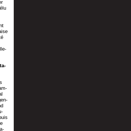
er
 élu
nt
aise
té
­le­
ta­
s
dam­
al
gen­
nd
u­
puis
de
a­