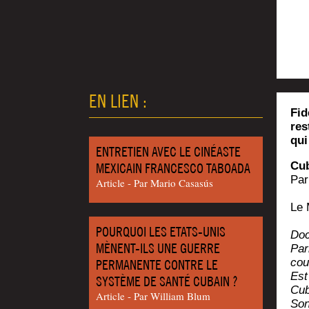
EN LIEN :
Fid
res
qui
ENTRETIEN AVEC LE CINÉASTE
Cub
MEXICAIN FRANCESCO TABOADA
Par
Article - Par Mario Casasús
Le 
POURQUOI LES ETATS-UNIS
Doc
MÈNENT-ILS UNE GUERRE
Par
cou
PERMANENTE CONTRE LE
Est 
SYSTÈME DE SANTÉ CUBAIN ?
Cub
Article - Par William Blum
Son