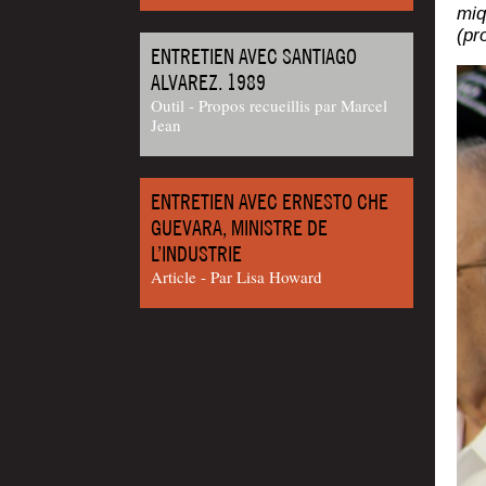
miq
(pr
ENTRETIEN AVEC SANTIAGO
ALVAREZ. 1989
Outil - Propos recueillis par Marcel
Jean
ENTRETIEN AVEC ERNESTO CHE
GUEVARA, MINISTRE DE
L’INDUSTRIE
Article - Par Lisa Howard