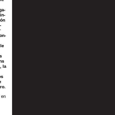
ga­
in­
cón
-
r
son­
 le
s
ans
, la
es
e
ro.
r en