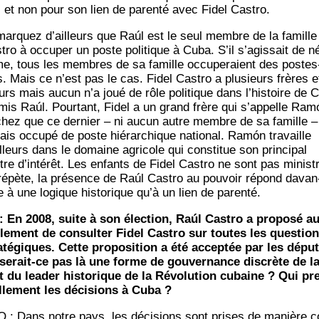
, et non pour son lien de paren­té avec Fidel Castro.
ar­quez d’ailleurs que Raúl est le seul membre de la famille
­tro à occu­per un poste poli­tique à Cuba. S’il s’agissait de n
me, tous les membres de sa famille occu­pe­raient des postes
s. Mais ce n’est pas le cas. Fidel Cas­tro a plu­sieurs frères e
rs mais aucun n’a joué de rôle poli­tique dans l’histoire de 
­mis Raúl. Pour­tant, Fidel a un grand frère qui s’appelle Ram
hez que ce der­nier – ni aucun autre membre de sa famille –
ais occu­pé de poste hié­rar­chique natio­nal. Ramón tra­vaille
illeurs dans le domaine agri­cole qui consti­tue son prin­ci­pal
tre d’intérêt. Les enfants de Fidel Cas­tro ne sont pas minist
répète, la pré­sence de Raúl Cas­tro au pou­voir répond davan
e à une logique his­to­rique qu’à un lien de parenté.
: En 2008, suite à son élec­tion, Raúl Cas­tro a pro­po­sé a
­le­ment de consul­ter Fidel Cas­tro sur toutes les ques­tio
a­té­giques. Cette pro­po­si­tion a été accep­tée par les dépu­
serait-ce pas là une forme de gou­ver­nance dis­crète de l
t du lea­der his­to­rique de la Révo­lu­tion cubaine ? Qui pr
l­le­ment les déci­sions à Cuba ?
 : Dans notre pays, les déci­sions sont prises de manière c