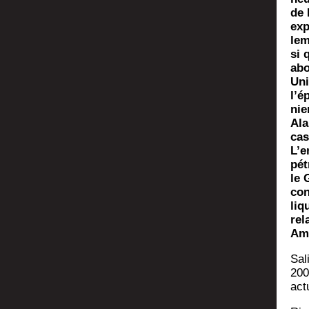
de 
exp
le­
si 
abo
Uni
l’é
nie
Ala
cas
L’e
pét
le 
con
liq
rel
Amé
Sali
200
act