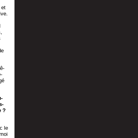
 et
ive.
l
,
s
de
rê­
é­
gé
u­
s­
e ?
c le
-moi