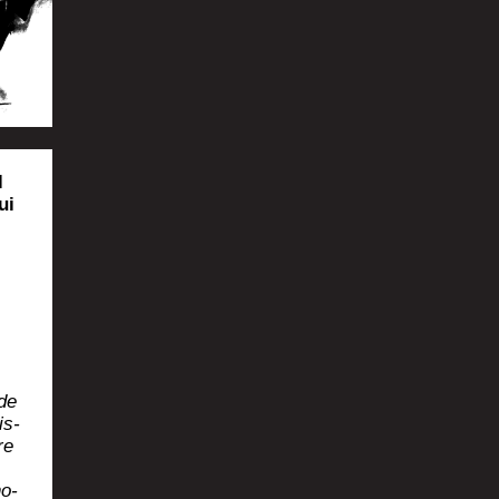
l
ui
 de
is-
re
no­