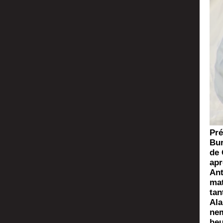
Pré
Bur
de 
apr
Ant
mat
tan
Ala
ne­
heu