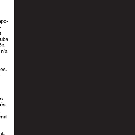
épo­
-
t
Cuba
ón.
 n’a
res.
­
u
ns
tés.
a
end
ol­