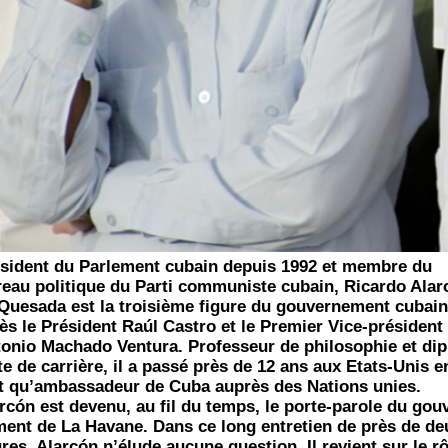
­sident du Par­le­ment cubain depuis 1992 et membre du
eau poli­tique du Par­ti com­mu­niste cubain, Ricar­do Ala
Que­sa­da est la troi­sième figure du gou­ver­ne­ment cubain
ès le Pré­sident Raúl Cas­tro et le Pre­mier Vice-pré­sident
o­nio Macha­do Ven­tu­ra. Pro­fes­seur de phi­lo­so­phie et dip
e de car­rière, il a pas­sé près de 12 ans aux Etats-Unis e
t qu’ambassadeur de Cuba auprès des Nations unies.
rcón est deve­nu, au fil du temps, le porte-parole du gou­
ment de La Havane. Dans ce long entre­tien de près de de
res, Alarcón n’élude aucune ques­tion. Il revient sur le rô