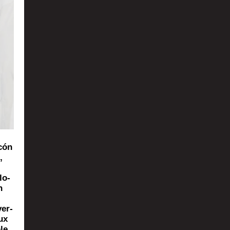
rcón
,
lo­
n
ver­
ux
le