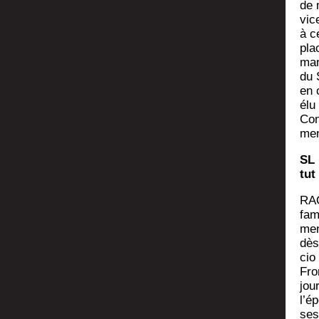
de 
vice
à ce
pla
mani
du 
en 
élu
Con
men
SL 
tut
RAQ
fam
ment
dès
cio
Fro
jou
l’é
ses