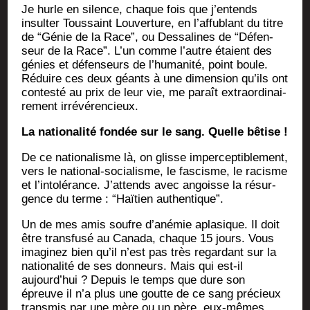
Je hurle en silence, chaque fois que j’en­tends
insul­ter Tous­saint Lou­ver­ture, en l’af­fu­blant du titre
de “Génie de la Race”, ou Des­sa­lines de “Défen­
seur de la Race”. L’un comme l’autre étaient des
génies et défen­seurs de l’hu­ma­ni­té, point boule.
Réduire ces deux géants à une dimen­sion qu’ils ont
contes­té au prix de leur vie, me paraît extra­or­di­nai­
re­ment irrévérencieux.
La natio­na­li­té fon­dée sur le sang. Quelle bêtise !
De ce natio­na­lisme là, on glisse imper­cep­ti­ble­ment,
vers le natio­nal-socia­lisme, le fas­cisme, le racisme
et l’in­to­lé­rance. J’at­tends avec angoisse la résur­
gence du terme : “Haï­tien authentique”.
Un de mes amis soufre d’a­né­mie apla­sique. Il doit
être trans­fu­sé au Cana­da, chaque 15 jours. Vous
ima­gi­nez bien qu’il n’est pas très regar­dant sur la
natio­na­li­té de ses don­neurs. Mais qui est-il
aujourd’­hui ? Depuis le temps que dure son
épreuve il n’a plus une goutte de ce sang pré­cieux
trans­mis par une mère ou un père, eux-mêmes