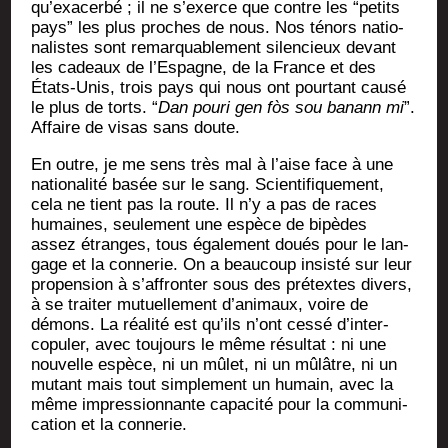
qu’exa­cer­bé ; il ne s’exerce que contre les “petits
pays” les plus proches de nous. Nos ténors natio­
na­listes sont remar­qua­ble­ment silen­cieux devant
les cadeaux de l’Es­pagne, de la France et des
États-Unis, trois pays qui nous ont pour­tant cau­sé
le plus de torts. “
Dan pou­ri gen fòs sou banann mi
”.
Affaire de visas sans doute.
En outre, je me sens très mal à l’aise face à une
natio­na­li­té basée sur le sang. Scien­ti­fi­que­ment,
cela ne tient pas la route. Il n’y a pas de races
humaines, seule­ment une espèce de bipèdes
assez étranges, tous éga­le­ment doués pour le lan­
gage et la conne­rie. On a beau­coup insis­té sur leur
pro­pen­sion à s’af­fron­ter sous des pré­textes divers,
à se trai­ter mutuel­le­ment d’a­ni­maux, voire de
démons. La réa­li­té est qu’ils n’ont ces­sé d’in­ter-
copu­ler, avec tou­jours le même résul­tat : ni une
nou­velle espèce, ni un mûlet, ni un mûlâtre, ni un
mutant mais tout sim­ple­ment un humain, avec la
même impres­sion­nante capa­ci­té pour la com­mu­ni­
ca­tion et la connerie.