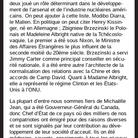
deux joué un rôle déter­mi­nant dans le déve­lop­pe­
ment de l’ar­se­nal et de l’in­dus­trie nucléaires amé­ri­
cains. On peut ajou­ter à cette liste, Modi­bo Diar­ra,
le Malien. En poli­tique on peut citer Hen­ry Kis­sin­
ger, né en Alle­magne ; Zbi­gniew Brze­zins­ki le Polo­
nais et Made­leine Albright native de la Tché­co­slo­
va­quie. Le pre­mier a été sous Nixon, le Ministre
des Affaires Étran­gères le plus influent de la
seconde moi­tié du 20ème siècle. Brze­zins­ki a ser­vi
Jim­my Car­ter comme prin­ci­pal conseiller en sécu­
ri­té natio­nale, il a été entre autre l’ar­chi­tecte de la
nor­ma­li­sa­tion des rela­tions avec la Chine et des
accords de Camp David. Quant à Madame Albright,
elle a repré­sen­té le régime Clin­ton et les États-
Unis à l’ONU.
La plu­part d’entre nous sommes fiers de Michaëlle
Jean, qui a été Gou­ver­neur-Géné­ral du Cana­da,
donc Chef d’É­tat de ce pays où des mil­liers de nos
com­pa­triotes ont émi­gré pour des rai­sons diverses
et se sont signa­lés par leur contri­bu­tion au déve­
lop­pe­ment de leur socié­té d’ac­ceuil. Ils on été