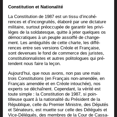
Consti­tu­tion et Nationalité
La Consti­tu­tion de 1987 est un tis­su d’in­co­hé­
rences et d’in­con­grui­tés, éla­bo­ré par une dic­ta­ture
mili­taire, sur­tout pré­oc­cu­pée de garan­tir les pri­vi­
lèges de la sol­da­tesque, quitte à jeter quelques os
démo­cra­tiques à un peuple assoif­fé de chan­ge­
ment. Les ambi­guï­tés de cette charte, les dif­fé­
rences entre ses ver­sions Créole et Fran­çaise,
sont deve­nues le fond de com­merce des juristes,
consti­tu­tion­na­listes et autres poli­to­logues qui pré­
tendent nous faire la leçon.
Aujourd’­hui, que nous avons, non pas une mais
trois Consti­tu­tions (en Fran­çais non-amen­dée, en
Fran­çais amen­dée et en Créole intou­chée), nos
experts se déchaînent. Cepen­dant, la véri­té est
toute simple : la Consti­tu­tion de 1987, si poin­
tilleuse quant à la natio­na­li­té du Pré­sident de la
Répu­blique, celle du Pre­mier Ministre, des Dépu­tés
et Séna­teurs, est muette sur celle des Délé­gués et
Vice-Délé­gués, des membres de la Cour de Cas­sa­