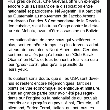
Plus près de nous, Che Gue­va­ra offre un exemple
encore plus sai­sis­sant de la dis­so­cia­tion entre
natio­na­li­té et patrio­tisme. Né Argen­tin, il a par­ti­ci­pé
au Gua­te­ma­la au mou­ve­ment de Jaco­bo Arbenz,
est deve­nu l’un des 5 Com­man­dante de la Révo­lu­
tion cubaine, s’est bat­tu au Congo contre la dic­ta­
ture de Mobu­tu, avant d’être assas­si­né en Bolivie.
Les natio­na­listes de chez nous qui voci­fèrent le
plus, sont en même temps les plus fer­vents admi­
ra­teurs de nos tuteurs Nord-Amé­ri­cains. Cer­tains
sont même allés jus­qu’à fon­der un “Club Barak
Oba­ma” en Haï­ti, et tous tiennent à leur visa ou à
leur “
green card
”, plus qu’à la pru­nelle de
leurs yeux.
Ils oublient sans doute, que si les USA sont deve­
nus et res­tent encore hégé­mo­niques, tant des
points de vue éco­no­mique, scien­ti­fique et mili­taire,
c’est en grande par­tie pour avoir été peu regar­
dants sur l’o­ri­gine ou la natio­na­li­té de qui pou­vait
contri­buer au pro­grès du pays. Ain­si, Ein­stein, juif
alle­mand, Enri­co Fer­mi, Ita­lien, qui ont tous les