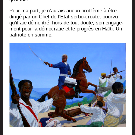
Pour ma part, je n’au­rais aucun pro­blème à être
diri­gé par un Chef de l’É­tat ser­bo-croate, pour­vu
qu’il aie démon­tré, hors de tout doute, son enga­ge­
ment pour la démo­cra­tie et le pro­grès en Haï­ti. Un
patriote en somme.