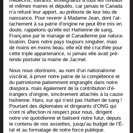
méde­cins, savants, ensei­gnants à tous les niveaux
et mêmes maires et dépu­tés, car jamais le Cana­da
n’a refu­sé leur apport, au pré­texte de leur lieu de
nais­sance. Pour reve­nir à Madame Jean, dont l’at­
ta­che­ment à sa patrie d’o­ri­gine ne peut être mis en
doute, rap­pe­lons qu’elle est Haï­tienne de sang,
Fran­çaise par le mariage et Cana­dienne par natu­ra­
li­sa­tion. Dans notre pays tou­jours sin­gu­lier, mais
de moins en moins beau, elle eût été cru­ci­fiée pour
cette triple appar­te­nance, si jamais elle avait pré­
ten­du pos­tu­ler la mai­rie de Jacmel.
Nous nous obs­ti­nons, au nom d’un natio­na­lisme
vis­cé­ral, à pri­ver notre patrie de la com­pé­tence et
du patrio­tisme patiem­ment engran­gés dans notre
dia­spo­ra, mais éga­le­ment de la contri­bu­tion d’é­
tran­gers d’o­ri­gine, sin­cè­re­ment atta­chés à la cause
haï­tienne. Haro, sur qui n’est pas Haï­tien de sang !
Pour­tant des diplo­mates et diri­geants d’ONG qui
n’ont ni affec­tion ni res­pect pour nous, dirigent
notre vie quo­ti­dienne et balisent notre futur, depuis
le conte­nu de nos assiettes, jus­qu’au bud­get de l’É­
tat et au for­ma­tage de notre force publique.