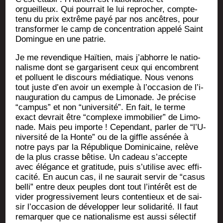
orgueilleux. Qui pour­rait le lui repro­cher, compte-
tenu du prix extrême payé par nos ancêtres, pour
trans­for­mer le camp de concen­tra­tion appe­lé Saint
Domingue en une patrie.
Je me reven­dique Haï­tien, mais j’abhorre le natio­
na­lisme dont se gar­ga­risent ceux qui encombrent
et pol­luent le dis­cours média­tique. Nous venons
tout juste d’en avoir un exemple à l’oc­ca­sion de l’i­
nau­gu­ra­tion du cam­pus de Limo­nade. Je pré­cise
“cam­pus” et non “uni­ver­si­té”. En fait, le terme
exact devrait être “com­plexe immo­bi­lier” de Limo­
nade. Mais peu importe ! Cepen­dant, par­ler de “l’U­
ni­ver­si­té de la Honte” ou de la giffle assé­née à
notre pays par la Répu­blique Domi­ni­caine, relève
de la plus crasse bêtise. Un cadeau s’ac­cepte
avec élé­gance et gra­ti­tude, puis s’u­ti­lise avec effi­
ca­ci­té. En aucun cas, il ne sau­rait ser­vir de “casus
bel­li” entre deux peuples dont tout l’in­té­rêt est de
vider pro­gres­si­ve­ment leurs conten­tieux et de sai­
sir l’oc­ca­sion de déve­lop­per leur soli­da­ri­té. Il faut
remar­quer que ce natio­na­lisme est aus­si sélec­tif