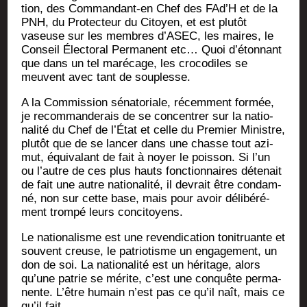
tion, des Com­man­dant-en Chef des FAd’H et de la
PNH, du Pro­tec­teur du Citoyen, et est plu­tôt
vaseuse sur les membres d’A­SEC, les maires, le
Conseil Élec­to­ral Per­ma­nent etc… Quoi d’é­ton­nant
que dans un tel maré­cage, les cro­co­diles se
meuvent avec tant de souplesse.
A la Com­mis­sion séna­to­riale, récem­ment for­mée,
je recom­man­de­rais de se concen­trer sur la natio­
na­li­té du Chef de l’É­tat et celle du Pre­mier Ministre,
plu­tôt que de se lan­cer dans une chasse tout azi­
mut, équi­va­lant de fait à noyer le pois­son. Si l’un
ou l’autre de ces plus hauts fonc­tion­naires déte­nait
de fait une autre natio­na­li­té, il devrait être condam­
né, non sur cette base, mais pour avoir déli­bé­ré­
ment trom­pé leurs concitoyens.
Le natio­na­lisme est une reven­di­ca­tion toni­truante et
sou­vent creuse, le patrio­tisme un enga­ge­ment, un
don de soi. La natio­na­li­té est un héri­tage, alors
qu’une patrie se mérite, c’est une conquête per­ma­
nente. L’être humain n’est pas ce qu’il naît, mais ce
qu’il fait.