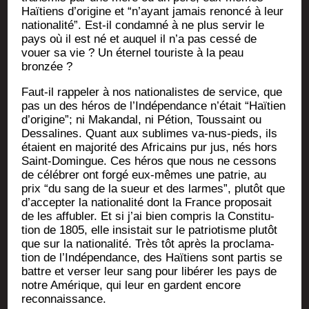
Haï­tiens d’o­ri­gine et “n’ayant jamais renon­cé à leur
natio­na­li­té”. Est-il condam­né à ne plus ser­vir le
pays où il est né et auquel il n’a pas ces­sé de
vouer sa vie ? Un éter­nel tou­riste à la peau
bronzée ?
Faut-il rap­pe­ler à nos natio­na­listes de ser­vice, que
pas un des héros de l’In­dé­pen­dance n’é­tait “Haï­tien
d’o­ri­gine”; ni Makan­dal, ni Pétion, Tous­saint ou
Des­sa­lines. Quant aux sublimes va-nus-pieds, ils
étaient en majo­ri­té des Afri­cains pur jus, nés hors
Saint-Domingue. Ces héros que nous ne ces­sons
de célé­brer ont for­gé eux-mêmes une patrie, au
prix “du sang de la sueur et des larmes”, plu­tôt que
d’ac­cep­ter la natio­na­li­té dont la France pro­po­sait
de les affu­bler. Et si j’ai bien com­pris la Consti­tu­
tion de 1805, elle insis­tait sur le patrio­tisme plu­tôt
que sur la natio­na­li­té. Très tôt après la pro­cla­ma­
tion de l’In­dé­pen­dance, des Haï­tiens sont par­tis se
battre et ver­ser leur sang pour libé­rer les pays de
notre Amé­rique, qui leur en gardent encore
reconnaissance.