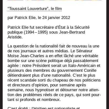
“Tous­saint Lou­ver­ture”, le film
par Patrick Elie, le 24 jan­vier 2012
Patrick Elie fut secré­taire d’État à la Sécu­ri­té
publique (1994 – 1995) sous Jean-Ber­trand
Aristide.
La ques­tion de la natio­na­li­té fait de nou­veau la une
de nos jour­naux et autres médias. Le Séna­teur
Moïse Jean-Charles a en effet lâché une véri­table
bombe sur une scène poli­tique déjà pas­sa­ble­ment
agi­tée : notre Pré­sident serait un Ita­lo-Amé­ri­cain et
plu­sieurs des membres du gou­ver­ne­ment Conille
détien­draient plus d’une natio­na­li­té. C’est le plus
récent scan­dale sor­ti du cha­peau de nos poli­ti­ciens
et direc­teurs d’o­pi­nion, pour semaine après
semaine, nous hyp­no­ti­ser et détour­ner notre atten­
tion des pro­blèmes réels de ce pays, qui sont pour­
tant si pro­fonds et nombreux.
C’est éta­bli : l’Haï­tien est natio­na­liste et