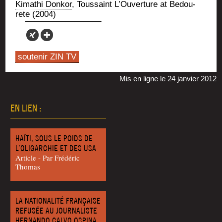
Kima­thi Don­kor
, Tous­saint L’Ou­ver­ture at Bedou­
rete (2004)
soutenir ZIN TV
Mis en ligne le 24 janvier 2012
EN LIEN :
HAÏTI, SOUS LE POIDS DE
L’OLIGARCHIE ET DES USA
Article - Par Frédéric
Thomas
LA NATIONALITÉ FRANÇAISE
REFUSÉE AU JOURNALISTE
HERNANDO CALVO OSPINA