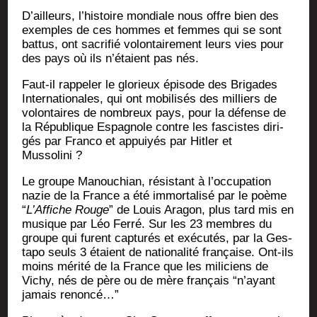
D’ailleurs, l’his­toire mon­diale nous offre bien des
exemples de ces hommes et femmes qui se sont
bat­tus, ont sacri­fié volon­tai­re­ment leurs vies pour
des pays où ils n’é­taient pas nés.
Faut-il rap­pe­ler le glo­rieux épi­sode des Bri­gades
Inter­na­tio­nales, qui ont mobi­li­sés des mil­liers de
volon­taires de nom­breux pays, pour la défense de
la Répu­blique Espa­gnole contre les fas­cistes diri­
gés par Fran­co et appuiyés par Hit­ler et
Mussolini ?
Le groupe Manou­chian, résis­tant à l’oc­cu­pa­tion
nazie de la France a été immor­ta­li­sé par le poème
“
L’Af­fiche Rouge
” de Louis Ara­gon, plus tard mis en
musique par Léo Fer­ré. Sur les 23 membres du
groupe qui furent cap­tu­rés et exé­cu­tés, par la Ges­
ta­po seuls 3 étaient de natio­na­li­té fran­çaise. Ont-ils
moins méri­té de la France que les mili­ciens de
Vichy, nés de père ou de mère fran­çais “n’ayant
jamais renoncé…”