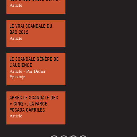
Article
LE VRAI SCANDALE DU
BAC 2012
Article
LE SCANDALE GÉNÈRE DE
L’AUDIENCE
Article - Par Didier
Epsztajn
APRÈS LE SCANDALE DES
« CINQ », LA FARCE
POSADA CARRILES
Article