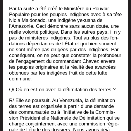
Par la suite a été créé le Minis­tère du Pou­voir
Popu­laire pour les peuples indi­gènes avec à sa tête
Nicia Mal­do­na­do, une indi­gène yekua­na de
l’Amazonie. Ceci démontre sans aucun doute, une
réelle volon­té poli­tique. Dans les autres pays, il n y
pas de minis­tères indi­gènes. Tout au plus des fon­
da­tions dépen­dantes de l’État et qui bien sou­vent
ne sont même pas diri­gées par des indi­gènes. Par
consé­quent, on ne peut que consta­ter la pro­fon­deur
de l’engagement du com­man­dant Cha­vez envers
les peuples ori­gi­naires et la réa­li­té des avan­cées
obte­nues par les indi­gènes fruit de cette lutte
commune.
Q/ Où en est-on avec la déli­mi­ta­tion des terres ?
R/ Elle se pour­suit. Au Vene­zue­la, la déli­mi­ta­tion
des terres est orga­ni­sée à par­tir d’une demande
des com­mu­nau­tés ou à l’initiative de la Com­mis­
sion Pré­si­den­tielle Natio­nale de Déli­mi­ta­tion qui se
charge conjoin­te­ment avec une com­mis­sion régio­
nale de l’étude des dos­siers. Nous avons déjà