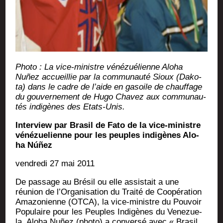
Pho­to : La vice-ministre véné­zué­lienne Alo­ha
Nuñez accueillie par la com­mu­nau­té Sioux (Dako­
ta) dans le cadre de l’aide en gasoile de chauf­fage
du gou­ver­ne­ment de Hugo Cha­vez aux com­mu­nau­
tés indi­gènes des Etats-Unis.
Inter­view par Bra­sil de Fato de la vice-ministre
véné­zue­lienne pour les peuples indi­gènes Alo­
ha Núñez
ven­dre­di 27 mai 2011
De pas­sage au Bré­sil ou elle assis­tait a une
réunion de l’Organisation du Trai­té de Coopé­ra­tion
Ama­zo­nienne (OTCA), la vice-ministre du Pou­voir
Popu­laire pour les Peuples Indi­gènes du Vene­zue­
la, Alo­ha Nuñez (pho­to) a conver­sé avec « Bra­sil