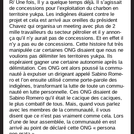
R/ Une fois, Il y a quelque temps déjà. Il s’agissait
de conces­sions pour l’exploitation du char­bon en
ter­ri­toire yuk­pa. Les indi­gènes étaient contre le
pro­jet et cela est arri­vé aux oreilles du pré­sident
Cha­vez qui orga­ni­sa un mee­ting avec plus de 2
mille tra­vailleurs du sec­teur pétro­lier et il y annon­
ça qu’il n’y aurait pas de conces­sions. Et en effet il
n’y a pas eu de conces­sions. Cette his­toire fut très
mani­pu­lée car cer­taines ONG disaient que nous ne
vou­lions pas déli­mi­ter les ter­ri­toires yuk­pa. Ils
espé­raient gagner une cer­taine auto­no­mie après la
déli­mi­ta­tion. Ces ONG ont alors pous­sé la com­mu­
nau­té à expul­ser un diri­geant appe­lé Sabi­no Rome­
ro et l’on ensuite uti­li­sé comme porte-parole des
indi­gènes, trans­for­mant la lutte de toute un com­mu­
nau­té en lutte per­son­nelle. Ces ONG disaient de
Sabi­no Rome­ro qu’il était le cacique des caciques,
le plus com­ba­tif de tous. Mais, quand vous par­lez
avec les membres de la com­mu­nau­té, il vous
disent que ce n’est pas vrai­ment comme cela. Lors
d’une de leur assem­blée, la com­mu­nau­té en est
arri­vé au point de décla­ré cette ONG « per­so­na
non grata ».