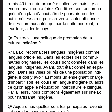
remis 40 titres de pro­prié­té col­lec­tive mais il y a
encore beau­coup à faire. Ces titres sont accom­pa­
gnés d’un plan d’appui afin de pour­voir tous les
outils néces­saires pour arri­ver à l’autosuffisance
de ses com­mu­nau­tés qui par la suite pour­ront, à
leur tour, aider le pays.
Q/ Existe-t-il une poli­tique de pro­mo­tion de la
culture indigène ?
R/ La Loi recon­nait les langues indi­gènes comme
langues offi­cielles. Dans les écoles des com­mu­
nau­tés ori­gi­naires, les cours sont don­nées dans les
langues indi­gènes. Avant, tout était don­né en espa­
gnol. Dans les villes où réside une popu­la­tion indi­
gène, il doit y avoir au moins un ensei­gnant char­gé
d’impartir soit les cours en langue indi­gène ou alors
ce qu’on appelle l’éducation inter­cul­tu­relle bilingue.
Par ailleurs, nous comp­tons éga­le­ment sur une Loi
pour l’artisanat indigène.
Q/ Aujourd’hui, quelles sont les prin­ci­pales reven­di­
ca­tions des peuples originaires ?