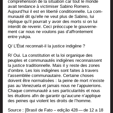
com­pré­hen­sion de la situa­tion car tout le monde
avait ten­dance à vic­ti­mi­ser Sabi­no Rome­ro.
Aujourd’hui il est en liber­té condi­tion­nelle. La com­
mu­nau­té dit qu’elle ne veut plus de Sabi­no, lui
réplique qu’il pour­rait y avoir des morts si on lui
inter­dit de reve­nir. Ceci pré­oc­cupe le gou­ver­ne­
ment car nous ne vou­lons pas d’affrontement
entre yukpa.
Q/ L’État recon­nait-il la jus­tice indigène ?
R/ Oui. La consti­tu­tion et la loi orga­nique des
peuples et com­mu­nau­tés indi­gènes recon­naissent
la jus­tice tra­di­tion­nelle. Mais il y reste des zones
d’ombre. Les lois indi­gènes sont faites à tra­vers
l’assemblée com­mu­nau­taire. Cer­taine choses
doivent être nor­ma­li­sées : la peine de mort n’existe
pas au Vene­zue­la et jamais nous ne l’appuierions.
Chaque com­mu­nau­té a ses par­ti­cu­la­ri­tés et nous
les étu­dions afin de garan­tir qu’aucune n’applique
des peines qui violent les droits de l’homme.
Source : [Bra­sil de Fato – edi­ção 428 — de 12 a 18