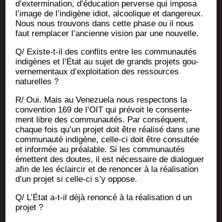
d’extermination, d’éducation per­verse qui impo­sa
l’image de l’indigène idiot, alcoo­lique et dan­ge­reux.
Nous nous trou­vons dans cette phase ou il nous
faut rem­pla­cer l’ancienne vision par une nouvelle.
Q/ Existe-t-il des conflits entre les com­mu­nau­tés
indi­gènes et l’État au sujet de grands pro­jets gou­
ver­ne­men­taux d’exploitation des res­sources
naturelles ?
R/ Oui. Mais au Vene­zue­la nous res­pec­tons la
conven­tion 169 de l’OIT qui pré­voit le consen­te­
ment libre des com­mu­nau­tés. Par consé­quent,
chaque fois qu’un pro­jet doit être réa­li­sé dans une
com­mu­nau­té indi­gène, celle-ci doit être consul­tée
et infor­mée au préa­lable. Si les com­mu­nau­tés
émettent des doutes, il est néces­saire de dia­lo­guer
afin de les éclair­cir et de renon­cer à la réa­li­sa­tion
d’un pro­jet si celle-ci s’y oppose.
Q/ L’État a‑t-il déjà renon­cé à la réa­li­sa­tion d un
projet ?