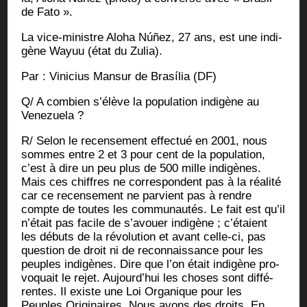
de Fato ».
La vice-ministre Alo­ha Núñez, 27 ans, est une indi­
gène Wayuu (état du Zulia).
Par : Vini­cius Man­sur de Brasí­lia (DF)
Q/ A com­bien s’élève la popu­la­tion indi­gène au
Venezuela ?
R/ Selon le recen­se­ment effec­tué en 2001, nous
sommes entre 2 et 3 pour cent de la popu­la­tion,
c’est à dire un peu plus de 500 mille indi­gènes.
Mais ces chiffres ne cor­res­pondent pas à la réa­li­té
car ce recen­se­ment ne par­vient pas à rendre
compte de toutes les com­mu­nau­tés. Le fait est qu’il
n’était pas facile de s’avouer indi­gène ; c’étaient
les débuts de la révo­lu­tion et avant celle-ci, pas
ques­tion de droit ni de recon­nais­sance pour les
peuples indi­gènes. Dire que l’on était indi­gène pro­
vo­quait le rejet. Aujourd’hui les choses sont dif­fé­
rentes. Il existe une Loi Orga­nique pour les
Peuples Ori­gi­naires. Nous avons des droits. En