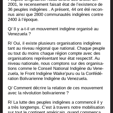
2001, le recen­se­ment fai­sait état de l’existence de
36 peuples indi­gènes . A pré­sent, 44 ont été recon­
nus ain­si que 2800 com­mu­nau­tés indi­gènes contre
2400 à l’époque.
Q/ Il y a‑t-il un mou­ve­ment indi­gène orga­ni­sé au
Venezuela ?
R/ Oui, il existe plu­sieurs orga­ni­sa­tions indi­gènes
tant au niveau régio­nal que natio­nal. Chaque peuple
ou tout du moins chaque région compte avec des
orga­ni­sa­tions repré­sen­tant leur état res­pec­tif. Au
niveau natio­nale, nous comp­tons sur des orga­ni­sa­
tions comme le Conseil Natio­nal Indi­gène du Vene­
zue­la, le Front Indi­gène Waike’puru ou la Confé­dé­
ra­tion Boli­va­rienne Indi­gène du Venezuela.
Q/ Com­ment décrire la rela­tion de ces mou­ve­ment
avec la révo­lu­tion bolivarienne ?
R/ La lutte des peuples indi­gènes a com­men­cé il y
a très long­temps. C’est à tra­vers notre mobi­li­sa­tion
sur tout le conti­nent amé­ri­cain, quand com­men­ça