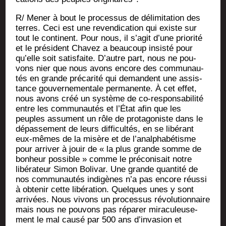
R/ Mener à bout le pro­ces­sus de déli­mi­ta­tion des
terres. Ceci est une reven­di­ca­tion qui existe sur
tout le conti­nent. Pour nous, il s’agit d’une prio­ri­té
et le pré­sident Cha­vez a beau­coup insis­té pour
qu’elle soit satis­faite. D’autre part, nous ne pou­
vons nier que nous avons encore des com­mu­nau­
tés en grande pré­ca­ri­té qui demandent une assis­
tance gou­ver­ne­men­tale per­ma­nente. À cet effet,
nous avons créé un sys­tème de co-res­pon­sa­bi­li­té
entre les com­mu­nau­tés et l’État afin que les
peuples assument un rôle de pro­ta­go­niste dans le
dépas­se­ment de leurs dif­fi­cul­tés, en se libé­rant
eux-mêmes de la misère et de l’analphabétisme
pour arri­ver à jouir de « la plus grande somme de
bon­heur pos­sible » comme le pré­co­ni­sait notre
libé­ra­teur Simon Boli­var. Une grande quan­ti­té de
nos com­mu­nau­tés indi­gènes n’a pas encore réus­si
à obte­nir cette libé­ra­tion. Quelques unes y sont
arri­vées. Nous vivons un pro­ces­sus révo­lu­tion­naire
mais nous ne pou­vons pas répa­rer mira­cu­leu­se­
ment le mal cau­sé par 500 ans d’invasion et