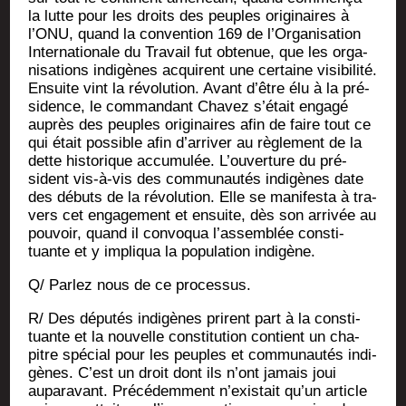
la lutte pour les droits des peuples ori­gi­naires à
l’ONU, quand la conven­tion 169 de l’Organisation
Inter­na­tio­nale du Tra­vail fut obte­nue, que les orga­
ni­sa­tions indi­gènes acquirent une cer­taine visi­bi­li­té.
Ensuite vint la révo­lu­tion. Avant d’être élu à la pré­
si­dence, le com­man­dant Cha­vez s’était enga­gé
auprès des peuples ori­gi­naires afin de faire tout ce
qui était pos­sible afin d’arriver au règle­ment de la
dette his­to­rique accu­mu­lée. L’ouverture du pré­
sident vis-à-vis des com­mu­nau­tés indi­gènes date
des débuts de la révo­lu­tion. Elle se mani­fes­ta à tra­
vers cet enga­ge­ment et ensuite, dès son arri­vée au
pou­voir, quand il convo­qua l’assemblée consti­
tuante et y impli­qua la popu­la­tion indigène.
Q/ Par­lez nous de ce processus.
R/ Des dépu­tés indi­gènes prirent part à la consti­
tuante et la nou­velle consti­tu­tion contient un cha­
pitre spé­cial pour les peuples et com­mu­nau­tés indi­
gènes. C’est un droit dont ils n’ont jamais joui
aupa­ra­vant. Pré­cé­dem­ment n’existait qu’un article