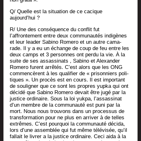
Q/ Quelle est la situa­tion de ce cacique
aujourd’hui ?
R/ Une des consé­quence du conflit fut
l’affrontement entre deux com­mu­nau­tés indi­gènes
et leur lea­der Sabi­no Rome­ro et un autre cama­
rade. Il y a eu un échange de coup de feu entre les
deux camps et 3 per­sonnes ont per­du la vie. À la
suite de ses assas­si­nats , Sabi­no et Alexan­der
Rome­ro furent arrê­tés. C’est alors que les ONG
com­men­cèrent à les qua­li­fier de « pri­son­niers poli­
tiques ». Un pro­cès est en cours. Il est impor­tant
de sou­li­gner que ce sont les propres yup­ka qui ont
déci­dé que Sabi­no Rome­ro devait être jugé par la
jus­tice ordi­naire. Sous la loi yuk­pa, l’assassinat
d’un membre de la com­mu­nau­té est puni par la
mort. Nous nous trou­vons dans un pro­ces­sus de
trans­for­ma­tion pour ne plus en arri­ver à de telles
extrêmes. C’est pour­quoi la com­mu­nau­té déci­da,
lors d’une assem­blée qui fut même télé­vi­sée, qu’il
fal­lait le livrer a la jus­tice ordi­naire. Ceci aida à la