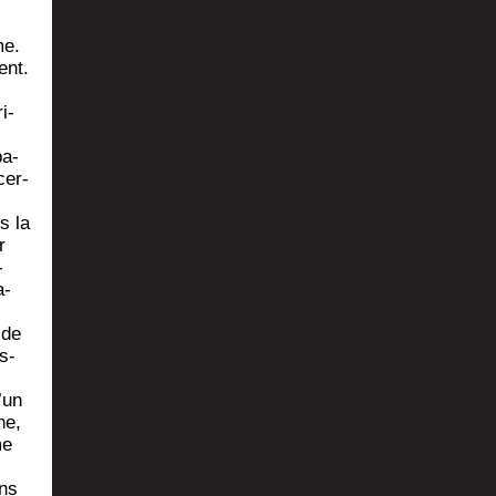
me.
ent.
i­
pa­
cer­
s la
r
­
a­
 de
is­
’un
ne,
me
ons