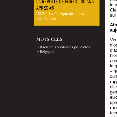
LA RÉVOLTE DE FOREST, 30 ANS
le p
APRÈS #3
Clet
UZIN - La fabrique des idées
sur
FR - 30 min
Alt
auj
MOTS-CLÉS
Vér
d’o
Racisme
Violences policières
d’ac
Belgique
hié
con
le 
« n
cult
rap­
ell
gen
eux
sphè
raci
faç