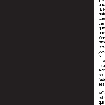
une 
la 
naî
com
car
que
une 
Wev
mon
cer
per
NDL
issu
lis
avo
str
féd
est
VG‑
rel
qui