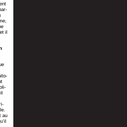
vent
par­
s
sme,
ne
t il
n
ue
­to­
ut
oli­
it
­
i­
le.
t au
u’il
t —