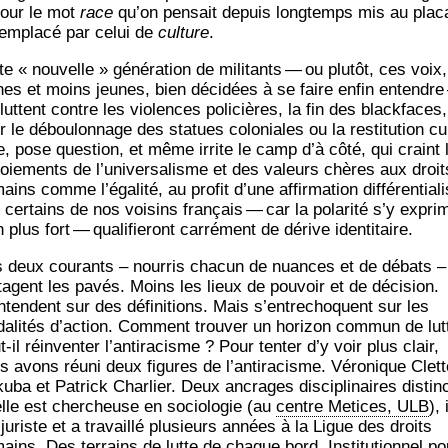
jour le mot
race
qu’on pen­sait depuis long­temps mis au pla­c
rem­pla­cé par celui de
culture
.
e « nou­velle » géné­ra­tion de mili­tants — ou plu­tôt, ces voix,
nes et moins jeunes, bien déci­dées à se faire enfin entendr
luttent contre les vio­lences poli­cières, la fin des black­faces,
 le débou­lon­nage des sta­tues colo­niales ou la res­ti­tu­tion cu
le, pose ques­tion, et même irrite le camp d’à côté, qui craint 
oie­ments de l’universalisme et des valeurs chères aux droit
ins comme l’égalité, au pro­fit d’une affir­ma­tion dif­fé­ren­tia­li
 cer­tains de nos voi­sins fran­çais — car la pola­ri­té s’y expri
 plus fort — qua­li­fie­ront car­ré­ment de dérive identitaire.
 deux cou­rants – nour­ris cha­cun de nuances et de débats –
­tagent les pavés. Moins les lieux de pou­voir et de déci­sion.
ntendent sur des défi­ni­tions. Mais s’entrechoquent sur les
a­li­tés d’action. Com­ment trou­ver un hori­zon com­mun de lut
-il réin­ven­ter l’antiracisme ? Pour ten­ter d’y voir plus clair,
s avons réuni deux figures de l’antiracisme. Véro­nique Clett
u­ba et Patrick Char­lier. Deux ancrages dis­ci­pli­naires dis­tin
lle est cher­cheuse en socio­lo­gie (au
centre Metices, ULB
), i
 juriste et a tra­vaillé plu­sieurs années à la Ligue des droits
ains. Des ter­rains de lutte de chaque bord. Ins­ti­tu­tion­nel po