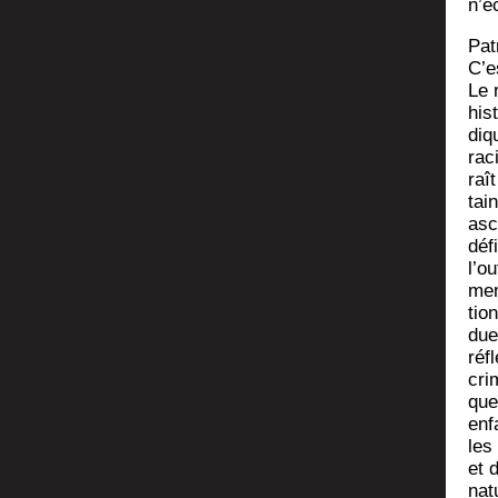
n’é
Pat
C’e
Le 
his­
diq
rac
raî
tain
asc
défi
l’ou
ment
tion
due
réfl
cri
que
enf
les
et 
nat