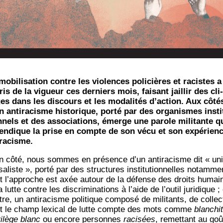
mobi­li­sa­tion contre les vio­lences poli­cières et racistes a
ris de la vigueur ces der­niers mois, fai­sant jaillir des cli­
es dans les dis­cours et les moda­li­tés d’action. Aux côté
n anti­ra­cisme his­to­rique, por­té par des orga­nismes ins­ti­
n­nels et des asso­cia­tions, émerge une parole mili­tante q
en­dique la prise en compte de son vécu et son expé­rien
racisme.
n côté, nous sommes en pré­sence d’un anti­ra­cisme dit « uni
sa­liste », por­té par des struc­tures ins­ti­tu­tion­nelles notam­me
t l’approche est axée autour de la défense des droits humai
a lutte contre les dis­cri­mi­na­tions à l’aide de l’outil juri­dique ;
tre, un anti­ra­cisme poli­tique com­po­sé de mili­tants, de col­lec­
t le champ lexi­cal de lutte compte des mots comme
blan­chi­
vi­lège blanc
ou encore per­sonnes
raci­sées
, remet­tant au goû