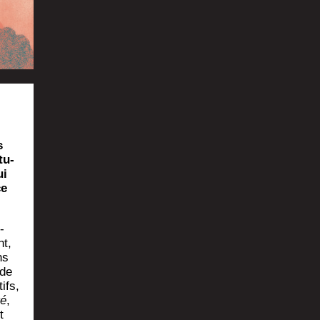
s
tu­
ui
ce
­
nt,
ns
 de
tifs,
té
,
t