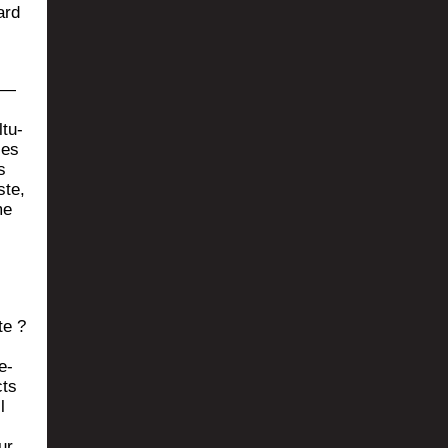
ard
e —
ltu­
les
s
ste,
me
te ?
e-
cts
l
ur