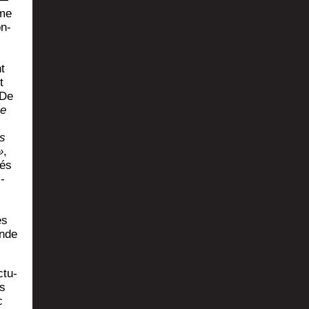
mme
on­
t
t
 De
le
cs
»
,
tés
­
es
onde
­tu­
es
c