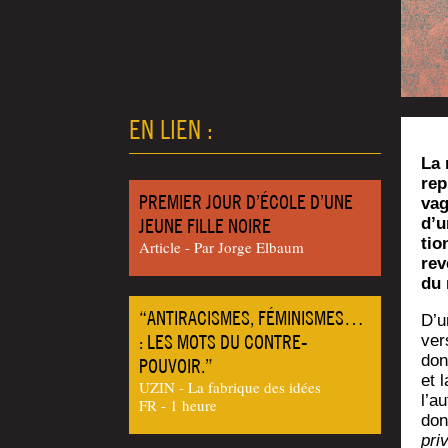
EN LIEN :
La 
rep
PREMIER JOUR D’ÉCOLE D’UNE
vag
d’u
JEUNE FILLE NOIRE
tio
Article - Par Jorge Elbaum
rev
du 
“ANTIRACISMES, FÉMINISMES…
D’u
: LES MOTS DU CONTRE-
ver­
don
POUVOIR.”
et l
UZIN - La fabrique des idées
l’au
FR - 1 heure
don
pri­