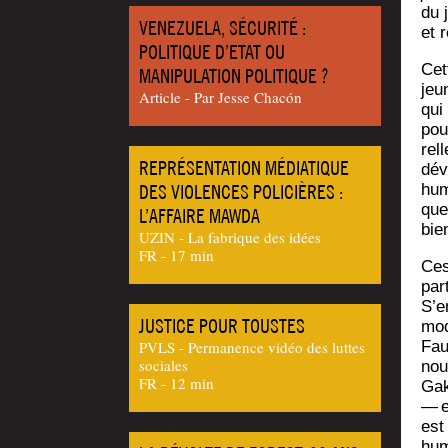
du 
VENEZUELA, SÉCURITÉ :
et 
POLITIQUE D’ETAT OU
Cett
MANIPULATION POLITIQUE ?
jeu
Article - Par Jesse Chacón
qui 
pour
rel
REPRÉSENTATION MÉDIATIQUE
dév
huma
DES VIOLENCES POLICIÈRES :
que
L’AFFAIRE MAWDA
bien
UZIN - La fabrique des idées
FR - 17 min
Ces
par
S’e
JUSTICE POUR TOUSTES
mod
Faut
PVLS - Permanence vidéo des luttes
sociales
nou
FR - 12 min
Gak
— e
est
hum