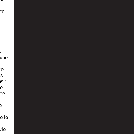
ite
s
’une
ce
es
ns :
le
tre
e
re le
vie