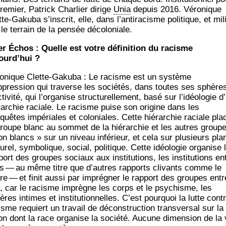
re­mier, Patrick Char­lier dirige
Unia
depuis 2016. Véro­nique
te-Gaku­ba s’inscrit, elle, dans l’antiracisme poli­tique, et mil
 le ter­rain de la pen­sée décoloniale.
er Échos : Quelle est votre défi­ni­tion du racisme
ourd’hui ?
o­nique Clette-Gaku­ba : Le racisme est un sys­tème
ppression qui tra­verse les socié­tés, dans toutes ses sphère
tivité, qui l’organise struc­tu­rel­le­ment, basé sur l’idéologie d
­rar­chie raciale. Le racisme puise son ori­gine dans les
quêtes impé­riales et colo­niales. Cette hié­rar­chie raciale pla
groupe blanc au som­met de la hié­rar­chie et les autres group
on blancs » sur un niveau infé­rieur, et cela sur plu­sieurs pla
u­rel, sym­bo­lique, social, poli­tique. Cette idéo­lo­gie orga­nise 
port des groupes sociaux aux ins­ti­tu­tions, les ins­ti­tu­tions en
es — au même titre que d’autres rap­ports cli­vants comme le
re — et finit aus­si par impré­gner le rap­port des groupes entr
, car le racisme imprègne les corps et le psy­chisme, les
res intimes et ins­ti­tu­tion­nelles. C’est pour­quoi la lutte cont
sme requiert un tra­vail de décons­truc­tion trans­ver­sal sur la
on dont la race orga­nise la socié­té. Aucune dimen­sion de la 