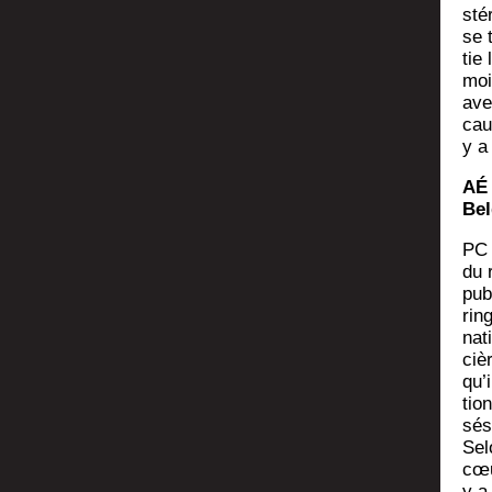
sté
se 
tie
moin
ave
cau­
y a 
AÉ 
Bel
PC 
du 
publ
rin
nati
ciè
qu’i
tio
sés
Sel
cœu
y a