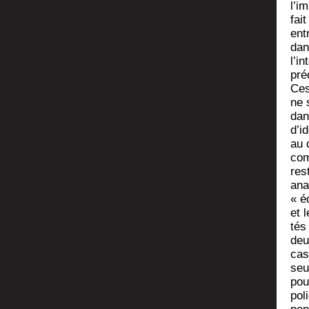
l’i
fai
ent
dan
l’in
pré
Ces 
ne 
dan
d’id
au 
com
res
ana­
« é
et 
tés
deu
cas
seu
pou
pol