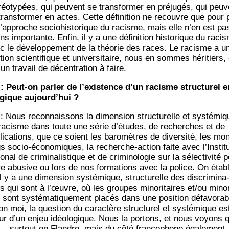
­réo­ty­pées, qui peuvent se trans­for­mer en pré­ju­gés, qui peu
trans­for­mer en actes. Cette défi­ni­tion ne recouvre que pour 
 l’approche socio­his­to­rique du racisme, mais elle n’en est pa
s impor­tante. Enfin, il y a une défi­ni­tion his­to­rique du raci
c le déve­lop­pe­ment de la théo­rie des races. Le racisme a u
tion scien­ti­fique et uni­ver­si­taire, nous en sommes héri­tiers, e
un tra­vail de décen­tra­tion à faire.
: Peut-on par­ler de l’existence d’un racisme struc­tu­rel e
­gique aujourd’hui ?
: Nous recon­nais­sons la dimen­sion struc­tu­relle et sys­té­miq
racisme dans toute une série d’études, de recherches et de
i­ca­tions, que ce soient les baro­mètres de diver­si­té, les moni
gs socio-éco­no­miques, la recherche-action faite avec l’Instit
o­nal de cri­mi­na­lis­tique et de cri­mi­no­lo­gie sur la sélec­ti­vi­té p
re abu­sive ou lors de nos for­ma­tions avec la police. On éta­bl
l y a une dimen­sion sys­té­mique, struc­tu­relle des dis­cri­mi­na
ns qui sont à l’œuvre, où les groupes mino­ri­taires et/ou mino­r
 sont sys­té­ma­ti­que­ment pla­cés dans une posi­tion défa­vo­rab
on moi, la ques­tion du carac­tère struc­tu­rel et sys­té­mique es
r d’un enjeu idéo­lo­gique. Nous la por­tons, et nous voyons q
 — sur­tout en Flandre, mais du côté fran­co­phone éga­le­men