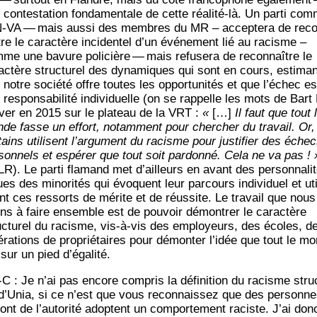
contes­ta­tion fon­da­men­tale de cette réa­li­té-là. Un par­ti co
N‑VA — mais aus­si des membres du MR – accep­te­ra de rec
tre le carac­tère inci­den­tel d’un évé­ne­ment lié au racisme –
me une bavure poli­cière — mais refu­se­ra de recon­naître le
ac­tère struc­tu­rel des dyna­miques qui sont en cours, esti­man
 notre socié­té offre toutes les oppor­tu­ni­tés et que l’échec es
res­pon­sa­bi­li­té indi­vi­duelle (on se rap­pelle les mots de Bart
er en 2015 sur le pla­teau de la VRT :
«
[…]
Il faut que tout 
de fasse un effort, notam­ment pour cher­cher du tra­vail. Or,
­tains uti­lisent l’argument du racisme pour jus­ti­fier des éche
­son­nels et espé­rer que tout soit par­don­né. Cela ne va pas ! 
R). Le par­ti fla­mand met d’ailleurs en avant des per­son­na­li­
es des mino­ri­tés qui évoquent leur par­cours indi­vi­duel et uti
ent ces res­sorts de mérite et de réus­site. Le tra­vail que nous
ns à faire ensemble est de pou­voir démon­trer le carac­tère
uc­tu­rel du racisme, vis-à-vis des employeurs, des écoles, d
é­ra­tions de pro­prié­taires pour démon­ter l’idée que tout le m
 sur un pied d’égalité.
C : Je n’ai pas encore com­pris la défi­ni­tion du racisme struc
 d’Unia, si ce n’est que vous recon­nais­sez que des per­sonn
 ont de l’autorité adoptent un com­por­te­ment raciste. J’ai don