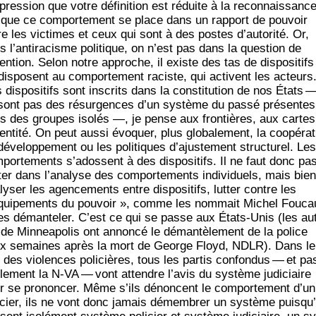
mpression que votre défi­ni­tion est réduite à la recon­nais­sanc
t que ce com­por­te­ment se place dans un rap­port de pou­voir
re les vic­times et ceux qui sont à des postes d’autorité. Or,
s l’antiracisme poli­tique, on n’est pas dans la ques­tion de
tention. Selon notre approche, il existe des tas de dis­po­si­tifs
­dis­posent au com­por­te­ment raciste, qui activent les acteurs
dis­po­si­tifs sont ins­crits dans la consti­tu­tion de nos États 
sont pas des résur­gences d’un sys­tème du pas­sé pré­sentes
s des groupes iso­lés —, je pense aux fron­tières, aux cartes
entité. On peut aus­si évo­quer, plus glo­ba­le­ment, la coopé­ra­
déve­lop­pe­ment ou les poli­tiques d’ajustement struc­tu­rel. Les
­por­te­ments s’adossent à des dis­po­si­tifs. Il ne faut donc pa
­ter dans l’analyse des com­por­te­ments indi­vi­duels, mais bien
ly­ser les agen­ce­ments entre dis­po­si­tifs, lut­ter contre les
qui­pe­ments du pou­voir », comme les nom­mait Michel Fou­cau
les déman­te­ler. C’est ce qui se passe aux États-Unis (les auto
 de Min­nea­po­lis ont annon­cé le déman­tè­le­ment de la police
x semaines après la mort de George Floyd, NDLR). Dans le
 des vio­lences poli­cières, tous les par­tis confon­dus — et pa
le­ment la N‑VA — vont attendre l’avis du sys­tème judi­ciaire
r se pro­non­cer. Même s’ils dénoncent le com­por­te­ment d’un
i­cier, ils ne vont donc jamais démem­brer un sys­tème puisqu’