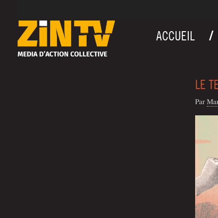
ACCUEIL
LE T
Par
Ma