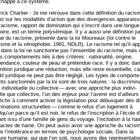
chappe à ce système.
rick Char­lier : Je me retrouve dans cette défi­ni­tion du racis
st sur les moda­li­tés d’action que des diver­gences appa­raiss
racisme, rap­port de domi­na­tion qui s’inscrit dans une longue
toire, est un terme poly­sé­mique. Il y a aus­si une défi­ni­tion jur
ue du racisme, pré­sente dans la loi Mou­reaux (loi contre le
isme et la xéno­pho­bie, 1981, NDLR)
.
Le racisme tel qu’il ap
t dans la loi ne sanc­tionne pas l’ensemble du racisme, mais 
s com­por­te­ments liés à des cri­tères : natio­na­li­té, ori­gine,
en­dance, cou­leur de peau et pré­ten­due race. Il y a donc dan
­ni­tion juri­dique une réduc­tion, mais elle reste essen­tielle, ca
til juri­dique ne peut pas être négli­gé. Les types de com­por­te
s sanc­tion­nés par la loi sont de trois natures : la dis­cri­mi­n
 indi­vi­duelle ou col­lec­tive — avec une approche plus indi­vi­
lle que col­lec­tive, l’un des enjeux pour l’avenir est d’ailleurs
é­chir à com­ment acti­ver la légis­la­tion pour débus­quer des d
­mi­na­tions struc­tu­relles — comme le refus d’un loge­ment à
lqu’un parce qu’il est noir, le refus de l’inscription à l’école d
ant issu d’une famille de gens du voyage, l’incitation à la hai
 actes de haine. On peut aus­si avoir une approche du racis
de l’intolérance en termes de psy­cho­lo­gie sociale. Dans la
ure humaine, qui que l’on soit, nous avons des repré­sen­ta­ti