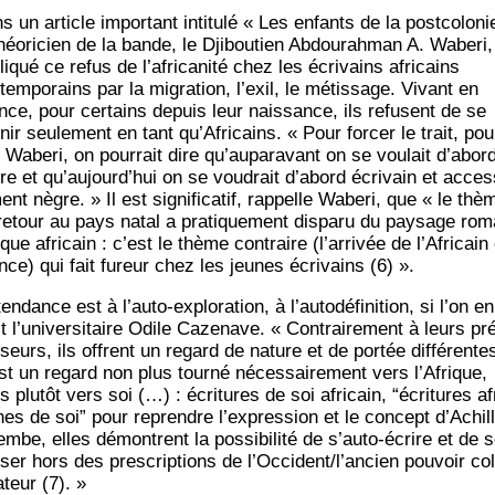
 un article impor­tant inti­tu­lé « Les enfants de la post­co­lo­ni
héo­ri­cien de la bande, le Dji­bou­tien Abdou­rah­man A. Wabe­ri,
i­qué ce refus de l’africanité chez les écri­vains afri­cains
tem­po­rains par la migra­tion, l’exil, le métis­sage. Vivant en
nce, pour cer­tains depuis leur nais­sance, ils refusent de se
­nir seule­ment en tant qu’Africains. « Pour for­cer le trait, pou
t Wabe­ri, on pour­rait dire qu’auparavant on se vou­lait d’abor
re et qu’aujourd’hui on se vou­drait d’abord écri­vain et acces­
ent nègre. » Il est signi­fi­ca­tif, rap­pelle Wabe­ri, que « le thè
retour au pays natal a pra­ti­que­ment dis­pa­ru du pay­sage rom
que afri­cain : c’est le thème contraire (l’arrivée de l’Africain
nce) qui fait fureur chez les jeunes écri­vains (6) ».
ten­dance est à l’auto-exploration, à l’autodéfinition, si l’on en
it l’universitaire Odile Caze­nave. « Contrai­re­ment à leurs pré
seurs, ils offrent un regard de nature et de por­tée dif­fé­rente
st un regard non plus tour­né néces­sai­re­ment vers l’Afrique,
 plu­tôt vers soi (…) : écri­tures de soi afri­cain, “écri­tures af
nes de soi” pour reprendre l’expression et le concept d’Achil
mbe, elles démontrent la pos­si­bi­li­té de s’auto-écrire et de 
­ser hors des pres­crip­tions de l’Occident/l’ancien pou­voir co
a­teur (7). »