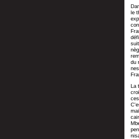
Dans
le t
expl
con
Fra
défi
sui
nèg
re­m
du 
nes
Fra
La 
cro
ces­
C’e
mais
cai
Mbe
pen
ni­s