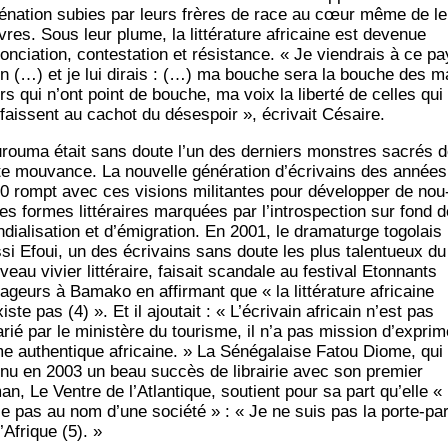
liénation subies par leurs frères de race au cœur même de l
res. Sous leur plume, la lit­té­ra­ture afri­caine est deve­nue
n­cia­tion, contes­ta­tion et résis­tance. « Je vien­drais à ce p
n (…) et je lui dirais : (…) ma bouche sera la bouche des m
rs qui n’ont point de bouche, ma voix la liber­té de celles qui
ffaissent au cachot du déses­poir », écri­vait Césaire.
­rou­ma était sans doute l’un des der­niers monstres sacrés 
te mou­vance. La nou­velle géné­ra­tion d’écrivains des années
0 rompt avec ces visions mili­tantes pour déve­lop­per de nou
les formes lit­té­raires mar­quées par l’introspection sur fond d
dia­li­sa­tion et d’émigration. En 2001, le dra­ma­turge togo­lais
­si Efoui, un des écri­vains sans doute les plus talen­tueux du
veau vivier lit­té­raire, fai­sait scan­dale au fes­ti­val Eton­nants
­geurs à Bama­ko en affir­mant que « la lit­té­ra­ture afri­caine
iste pas (4) ». Et il ajou­tait : « L’écrivain afri­cain n’est pas
a­rié par le minis­tère du tou­risme, il n’a pas mis­sion d’exprim
me authen­tique afri­caine. » La Séné­ga­laise Fatou Diome, qui
nu en 2003 un beau suc­cès de librai­rie avec son pre­mier
an, Le Ventre de l’Atlantique, sou­tient pour sa part qu’elle «
le pas au nom d’une socié­té » : « Je ne suis pas la porte-pa
’Afrique (5). »