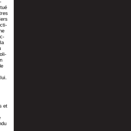
­
­tué
tres
iers
­ti­
une
nc­
 la
u
oli­
en
de
lui.
s et
e
­du