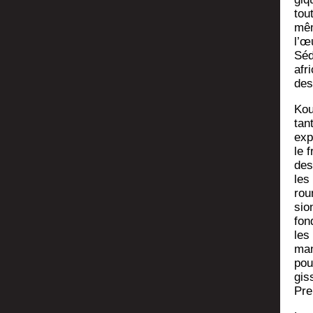
tout
mêm
l’œ
Séd
afr
des
Kou­
tant
exp
le 
des
les
rou
sio
fon
les 
mani
pour
gis
Pre