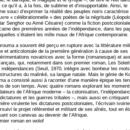
 ce qu’il a, à la fois, de sublime et d’insupportable. Ain­si, le
e sou­ci d’exprimer la réa­li­té des peuples noirs carac­té­rise
uvre « célé­bra­tion­nelle » des poètes de la négri­tude (Léo­pol
ar Sen­ghor ou Aimé Césaire) comme la fic­tion post­co­lo­nial
i­caine des pre­mières années de l’indépendance, dans les pa
­quelles s’étalent les mille maux de l’Afrique contemporaine.
rou­ma a sou­vent été per­çu en rup­ture avec la lit­té­ra­ture mil
e et anti­co­lo­niale de la pre­mière géné­ra­tion à cause de ses
é­ri­men­ta­tions nova­trices avec la forme (roma­nesque) et av
fran­çais, qui, notam­ment dans son pre­mier roman, Les Soleil
 indé­pen­dances (Seuil, 1970, intègre avec bon­heur les mots
 struc­tures du malin­ké, sa langue natale. Mais le génie de K
­ma a consis­té aus­si à racon­ter d’une manière épique les ten
ns de son temps. Avec quatre romans explo­rant les moment
­da­teurs de l’Afrique moderne – la colo­ni­sa­tion, l’indépendan
dic­ta­tures et les guerres tri­bales –, mais aus­si en cri­ti­quant
ère viru­lente les dic­ta­tures post­co­lo­niales, l’écrivain ivoi­ri
­sui­vi le pro­jet réfé­ren­tiel et mili­tant de ses aînés, tout en él
­sant son cane­vas au deve­nir de l’Afrique.
­mier roman en wolof