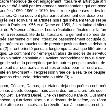
adre théo­rique de cet enga­ge­ment lit­té­raire et artis­tique afri
n avait été éta­bli par les grandes mani­fes­ta­tions qui ont ponc
 années 1950, 1960 et 1970, les « trente glo­rieuses » des let
­caines. On se sou­vient plus par­ti­cu­liè­re­ment des deux pre­m
grès des écri­vains et artistes noirs qui s’étaient tenus res­pec
ment à Paris en 1956 et à Rome en 1959, à l’initiative d’Alio
p, de Pré­sence afri­caine. Leurs réso­lu­tions finales sur la fo
 et la res­pon­sa­bi­li­té de la lit­té­ra­ture, lar­ge­ment ins­pi­rées de
sée sar­trienne d’« une lit­té­ra­ture pas­sion­né­ment occu­pée d
ps pré­sent et sou­cieuse de prendre posi­tion dans le débat p
e (2) », ont orien­té pen­dant long­temps la pra­tique lit­té­raire 
ique. Le conti­nent noir émer­geait alors de siècles de ser­vi­tu
d’exploitation colo­niale qui avaient pro­fon­dé­ment brouillé son
ge de soi et la per­cep­tion que les autres peuples avaient de 
comp­tait sur ses écri­vains et ses artistes pour lui rendre sa
i­té en favo­ri­sant « l’expression vraie de la réa­li­té de peuple
g­temps obs­cur­cie, défor­mée ou niée (3) ».
­ghor, Césaire, Damas, qui étaient déjà des poètes confir­mé
on­nus à cette époque, mais aus­si des roman­ciers tels que
­go Beti, Ber­nard Dadié, Cheikh Hami­dou Kane ou Ous­man
­bène, qui arrivent alors sur le devant de la scène, ont répon
ette attente en ins­cri­vant la révolte face à l’oppression et à