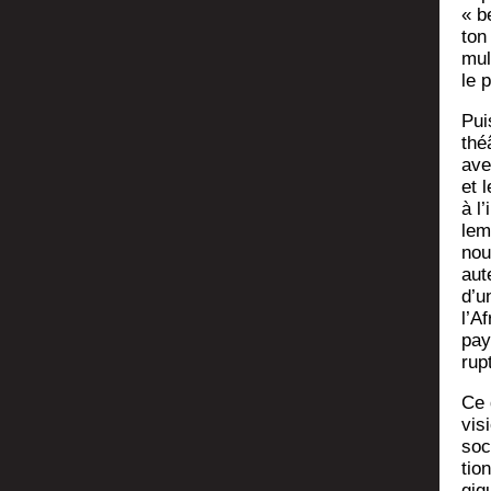
« b
ton 
mul
le 
Puis
thé
ave
et 
à l’
le­
nou
aut
d’u
l’A
pay
rup
Ce 
visi
soci
tio
giq