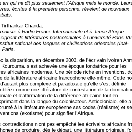
n art qui ne dit plus seule­ment l’Afrique mais le monde. Leur
res, écrites à la pre­mière per­sonne, révèlent de nou­veaux
bats.
 Tir­than­kar Chanda,
r­na­liste à Radio France Inter­na­tio­nale et à Jeune Afrique.
i­gnant de lit­té­ra­tures post­co­lo­niales à l’université Paris-VII
institut natio­nal des langues et civi­li­sa­tions orien­tales (Inal­
, Paris.
c la dis­pa­ri­tion, en décembre 2003, de l’écrivain ivoi­ren Ah
 Kou­rou­ma, s’est ache­vée une époque fon­da­trice pour les
tres afri­caines modernes. Une période riche en inven­tions, d
e de la lit­té­ra­ture afri­caine fran­co­phone elle-même. Cette no
 d’autant plus com­plexe et para­doxale qu’elle s’est défi­nie
mblée comme une lit­té­ra­ture de contes­ta­tion de la domi­na­tio
­niale et d’affirmation de la dif­fé­rence afri­caine tout en
primant dans la langue du colo­ni­sa­teur. Anti­co­lo­niale, elle a
run­té à la lit­té­ra­ture euro­péenne ses codes (réa­lisme) et s
en­tions (exo­tisme) pour signi­fier l’Afrique.
 contra­dic­tions n’ont pas empê­ché les écri­vains afri­cains fr
hones de pro­duire, dès le départ, une lit­té­ra­ture ori­gi­nale, fo