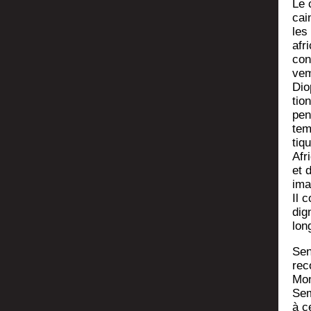
Le c
cai
les
afri
con
ve­
Dio
tion
pen­
tem
tiqu
Afr
et 
ima
Il 
dign
lon
Sen
rec
Mon
Sem
à c