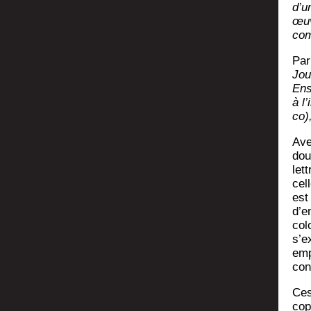
d’u
œuv
com
Par
Jou
Ense
à l’
co)
Ave
dou
let
cell
est
d’e
colo
s’ex
emp
conv
Ces
co­p