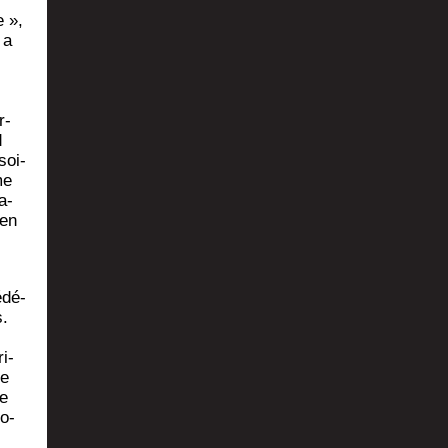
e »,
 a
r­
d
soi­
me
a­
 en
­dé­
s.
ri­
le
se
lo­