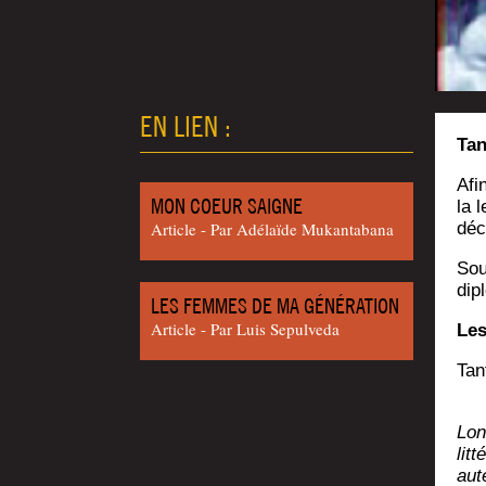
EN LIEN :
Tan
Afi
MON COEUR SAIGNE
la 
Article - Par Adé­laïde Mukantabana
déc
Sou
dip
LES FEMMES DE MA GÉNÉRATION
Article - Par Luis Sepulveda
Les
Tant
Lon
lit­
aut