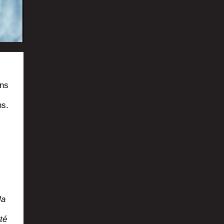
ons
ns.
la
té