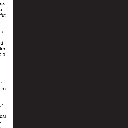
re­
or­
fut
 le
ti
ter
cia­
r
 en
ur
o­si­
­
s