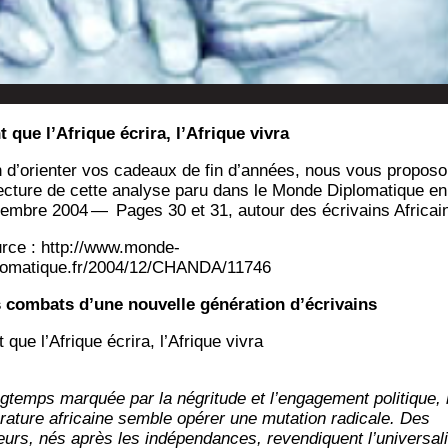
t que l’Afrique écrira, l’Afrique vivra
n d’o­rien­ter vos cadeaux de fin d’an­nées, nous vous pro­po­s
lec­ture de cette ana­lyse paru dans le Monde Diplo­ma­tique en
embre 2004 — Pages 30 et 31, autour des écri­vains Africai
rce : http://www.monde-
lomatique.fr/2004/12/CHANDA/11746
 com­bats d’une nou­velle géné­ra­tion d’écrivains
 que l’Afrique écri­ra, l’Afrique vivra
g­temps mar­quée par la négri­tude et l’engagement poli­tique, 
té­ra­ture afri­caine semble opé­rer une muta­tion radi­cale. Des
eurs, nés après les indé­pen­dances, reven­diquent l’universali