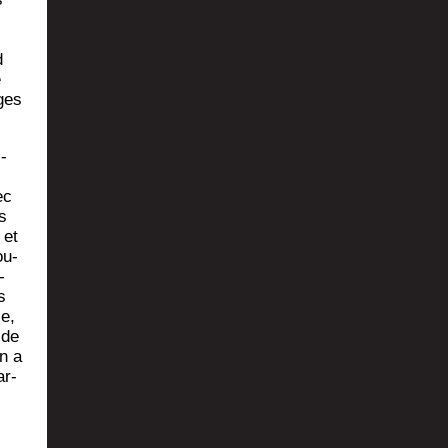
d
e
ges
i­
ec
s
 et
ou­
­
s
ce,
 de
en a
ar­