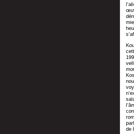
l’a
œuv
déno
mie
heu
s’a
Kou
cet
199
vel
mon­
Kos
nou­
voya
n’ex
sal
l’â
con
rom
par
de l