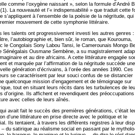
elle comme l’oxygène nais­sant », selon la for­mule d’André B
(1). La nou­veau­té et l’« indis­pen­sa­bi­li­té » que tra­duit cette f
e s’appliquent à l’ensemble de la poé­sie de la négri­tude, qui 
pre­mier mou­ve­ment de cette sym­pho­nie littéraire.
 les talents ont pro­gres­si­ve­ment inves­ti les autres genres :
âtre, l’autobiographie et, bien sûr, le roman, que Kou­rou­ma,
c le Congo­lais Sony Labou Tan­si, le Came­rou­nais Mon­go Be
le Séné­ga­lais Ous­mane Sem­bène, a su magis­tra­le­ment adap­
imaginaire et au dire afri­cains. A cette lit­té­ra­ture enga­gée so
ment et mar­quée par l’affirmation de la négri­tude suc­cède une
­velle géné­ra­tion d’écrivains, à l’orée des années 1990. Ces
eurs se carac­té­risent par leur sou­ci confus de se dis­tan­cier
ne quel­conque mis­sion d’engagement et de témoi­gnage sur
frique, tout en situant leurs récits dans les tur­bu­lences de leu
s d’origine. Ils affichent et reven­diquent des pré­oc­cu­pa­tions
­ture avec celles de leurs aînés.
qui avait fait le suc­cès des pre­mières géné­ra­tions, c’était le
on d’une lit­té­ra­ture en prise directe avec le poli­tique et le
al. Ils ten­taient, à tra­vers les dif­fé­rents registres à leur dis­p
n – du sati­rique au réa­lisme social en pas­sant par le mytho­lo
ue, le baroque, le magique et le lyrique –, de dire le réel dan