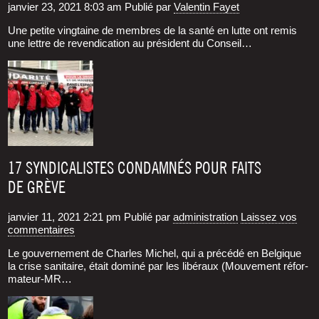
janvier 23, 2021 8:03 am
Publié par
Valentin Fayet
Une petite ving­taine de membres de la san­té en lutte ont remis
une lettre de reven­di­ca­tion au pré­sident du Conseil…
17 SYNDICALISTES CONDAMNÉS POUR FAITS
DE GRÈVE
janvier 11, 2021 2:21 pm
Publié par
administration
Laissez vos
commentaires
Le gou­ver­ne­ment de Charles Michel, qui a pré­cé­dé en Bel­gique
la crise sani­taire, était domi­né par les libé­raux (Mou­ve­ment réfor­
ma­teur-MR…