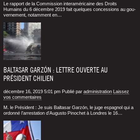
Le rap­port de la Com­mis­sion inter­amé­ri­caine des Droits
Humains du 6 décembre 2019 fait quelques conces­sions au gou­
ver­ne­ment, notam­ment en…
BALTASAR GARZÓN : LETTRE OUVERTE AU
PRÉSIDENT CHILIEN
décembre 16, 2019 5:01 pm
Publié par
administration
Laissez
vos commentaires
M. le Président : Je suis Bal­ta­sar Garzón, le juge espa­gnol qui a
ordon­né l’arrestation d’Augusto Pino­chet à Londres le 16…