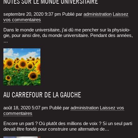
NOTES SUR LE MONDE UNIVERSITAIRE
septembre 20, 2020 9:37 pm
Publié par
administration
Laissez
vos commentaires
Dans le monde uni­ver­si­taire, j’ai dû me pen­cher sur la phy­sio­lo­
gie, pour ain­si dire, du monde uni­ver­si­taire. Pen­dant des années,
…
AU CARREFOUR DE LA GAUCHE
août 18, 2020 5:07 pm
Publié par
administration
Laissez vos
commentaires
Encore un par­ti ? Où plu­tôt des mil­lions de voix ? Si un seul par­ti
devait être fon­dé pour construire une alter­na­tive de…