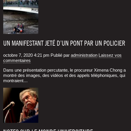
UN MANIFESTANT JETÉ D’UN PONT PAR UN POLICIER
octobre 7, 2020 4:21 pm
Publié par
administration
Laissez vos
commentaires
Dans une pré­sen­ta­tion per­cu­tante, le pro­cu­reur Xime­na Chong a
mon­tré des images, des vidéos et des appels télé­pho­niques, qui
mon­traient…