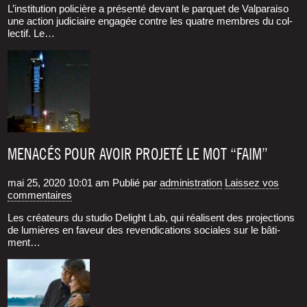
L’ins­ti­tu­tion poli­cière a pré­sen­té devant le par­quet de Val­pa­rai­so
une action judi­ciaire enga­gée contre les quatre membres du col­
lec­tif. Le…
MENACÉS POUR AVOIR PROJETÉ LE MOT “FAIM”
mai 25, 2020 10:01 am
Publié par
administration
Laissez vos
commentaires
Les créa­teurs du stu­dio Delight Lab, qui réa­lisent des pro­jec­tions
de lumières en faveur des reven­di­ca­tions sociales sur le bâti­
ment…