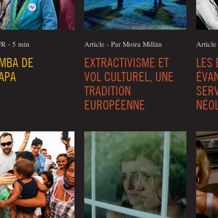
FR - 5 min
Article - Par Moi­ra Millán
Article
UMBA DE
EXTRACTIVISME ET
LES 
APA
VOL CULTUREL, UNE
ÉVA
TRADITION
SERV
EUROPÉENNE
NÉO