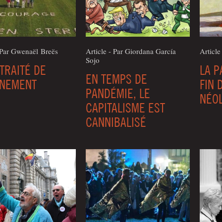
 Par Gwe­naël Breës
Article - Par Gior­da­na García
Article
Sojo
 TRAITÉ DE
LA P
EN TEMPS DE
INEMENT
FIN 
PANDÉMIE, LE
NÉO
CAPITALISME EST
CANNIBALISÉ