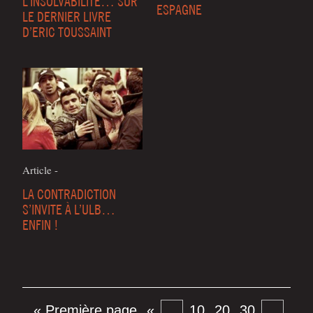
L’INSOLVABILITÉ… SUR
ESPAGNE
LE DERNIER LIVRE
D’ERIC TOUSSAINT
Article -
LA CONTRADICTION
S’INVITE À L’ULB…
ENFIN !
« Première page
«
…
10
20
30
…