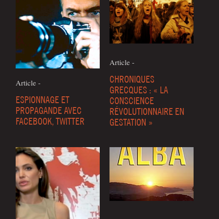
Article -
CHRONIQUES
Article -
GRECQUES : « LA
ESPIONNAGE ET
CONSCIENCE
PROPAGANDE AVEC
RÉVOLUTIONNAIRE EN
FACEBOOK, TWITTER
GESTATION »