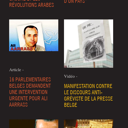
D’UN PAYS”
RÉVOLUTIONS ARABES
Article -
Vidéo -
16 PARLEMENTAIRES
BELGES DEMANDENT
MANIFESTATION CONTRE
UNE INTERVENTION
LE DISCOURS ANTI-
URGENTE POUR ALI
GRÉVISTE DE LA PRESSE
AARRASS
BELGE