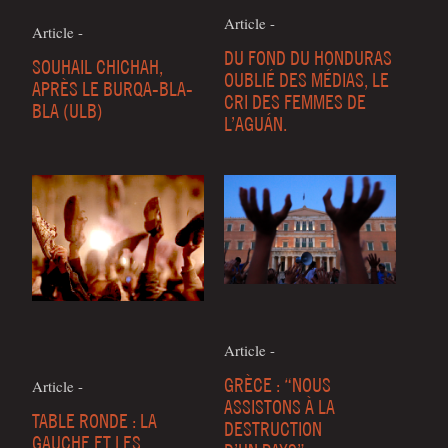
Article -
Article -
DU FOND DU HONDURAS
SOUHAIL CHICHAH,
OUBLIÉ DES MÉDIAS, LE
APRÈS LE BURQA-BLA-
CRI DES FEMMES DE
BLA (ULB)
L’AGUÁN.
Article -
GRÈCE : “NOUS
Article -
ASSISTONS À LA
TABLE RONDE : LA
DESTRUCTION
GAUCHE ET LES