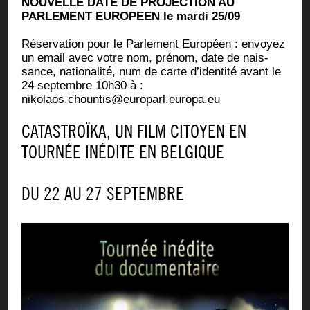
NOUVELLE DATE DE PROJECTION AU
PARLEMENT EUROPEEN le mar­di 25/09
Réser­va­tion pour le Par­le­ment Euro­péen : envoyez
un email avec votre nom, pré­nom, date de nais­
sance, natio­na­li­té, num de carte d’i­den­ti­té avant le
24 sep­tembre 10h30 à :
nikolaos.chountis@europarl.europa.eu
CATASTROÏKA, UN FILM CITOYEN EN
TOURNÉE INÉDITE EN BELGIQUE
DU 22 AU 27 SEPTEMBRE