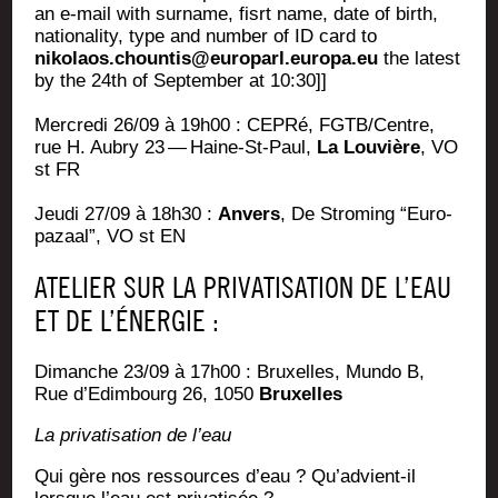
an e‑mail with sur­name, fisrt name, date of birth,
natio­na­li­ty, type and num­ber of ID card to
nikolaos.chountis@europarl.europa.eu
the latest
by the 24th of Sep­tem­ber at 10:30]]
Mer­cre­di 26/09 à 19h00 : CEPRé, FGTB/Centre,
rue H. Aubry 23 — Haine-St-Paul,
La Lou­vière
, VO
st FR
Jeu­di 27/09 à 18h30 :
Anvers
, De Stro­ming “Euro­
pa­zaal”, VO st EN
ATELIER SUR LA PRIVATISATION DE L’EAU
ET DE L’ÉNERGIE :
Dimanche 23/09 à 17h00 : Bruxelles, Mun­do B,
Rue d’E­dim­bourg 26, 1050
Bruxelles
La pri­va­ti­sa­tion de l’eau
Qui gère nos res­sources d’eau ? Qu’advient-il