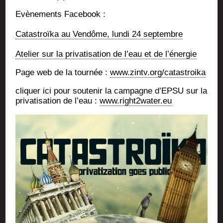
Evè­ne­ments Facebook :
Catas­troï­ka au Ven­dôme, lun­di 24 septembre
Ate­lier sur la pri­va­ti­sa­tion de l’eau et de l’énergie
Page web de la tour­née :
www.zintv.org/catastroika
cli­quer ici pour sou­te­nir la cam­pagne d’EP­SU sur la
pri­va­ti­sa­tion de l’eau :
www.right2water.eu