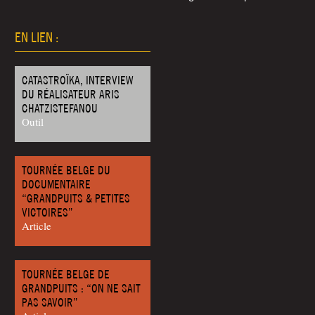
EN LIEN :
CATASTROÏKA, INTERVIEW
DU RÉALISATEUR ARIS
CHATZISTEFANOU
Outil
TOURNÉE BELGE DU
DOCUMENTAIRE
“GRANDPUITS & PETITES
VICTOIRES”
Article
TOURNÉE BELGE DE
GRANDPUITS : “ON NE SAIT
PAS SAVOIR”