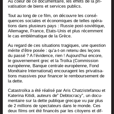
Au coeur de ce docu­men­taire, les effets de la pri­
va­ti­sa­tion de biens et ser­vices publics.
Tout au long de ce film, on découvre les consé­
quences sociales et éco­no­miques de telles opé­ra­
tions dans plu­sieurs pays : Rus­sie post-sovié­tique,
Alle­magne, France, Etats-Unis et plus récem­ment
le cas emblé­ma­tique de la Grèce.
Au regard de ces situa­tions tra­giques, une ques­tion
mérite d’être posée : qu’a‑t-on rete­nu des leçons
du pas­sé ? A l’évidence, rien ! Aujourd’hui encore,
le gou­ver­ne­ment grec et la Troï­ka (Com­mis­sion
euro­péenne, Banque cen­trale euro­péenne, Fond
Moné­taire Inter­na­tio­nal) encou­ragent les pri­va­ti­sa­
tions mas­sives pour finan­cer le rem­bour­se­ment de
la dette.
Catas­troï­ka a été réa­li­sé par Aris Chat­zis­te­fa­nou et
Kate­ri­na Kiti­di, auteurs de” Deb­to­cra­cy”, un docu­
men­taire sur la dette publique grecque vu par plus
de 2 mil­lions de spec­ta­teurs dans le monde. Ces
deux films ont été finan­cés par les citoyens et dif­