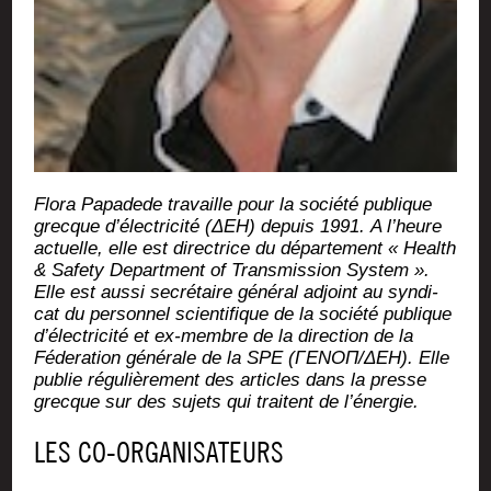
Flo­ra Papa­dede tra­vaille pour la socié­té publique
grecque d’élec­tri­ci­té (ΔΕΗ) depuis 1991. A l’heure
actuelle, elle est direc­trice du dépar­te­ment « Health
& Safe­ty Depart­ment of Trans­mis­sion Sys­tem ».
Elle est aus­si secré­taire géné­ral adjoint au syn­di­
cat du per­son­nel scien­ti­fique de la socié­té publique
d’élec­tri­ci­té et ex-membre de la direc­tion de la
Féde­ra­tion géné­rale de la SPE (ΓΕΝΟΠ/ΔΕΗ). Elle
publie régu­liè­re­ment des articles dans la presse
grecque sur des sujets qui traitent de l’énergie.
LES CO-ORGANISATEURS