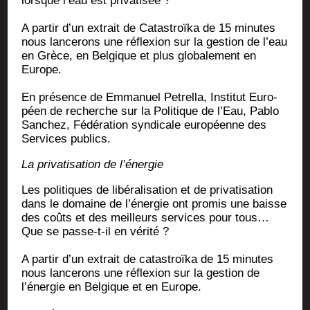
lorsque l’eau est privatisée ?
A par­tir d’un extrait de Catas­troï­ka de 15 minutes
nous lan­ce­rons une réflexion sur la ges­tion de l’eau
en Grèce, en Bel­gique et plus glo­ba­le­ment en
Europe.
En pré­sence de Emma­nuel Petrel­la, Ins­ti­tut Euro­
péen de recherche sur la Poli­tique de l’Eau, Pablo
San­chez, Fédé­ra­tion syn­di­cale euro­péenne des
Ser­vices publics.
La pri­va­ti­sa­tion de l’énergie
Les poli­tiques de libé­ra­li­sa­tion et de pri­va­ti­sa­tion
dans le domaine de l’énergie ont pro­mis une baisse
des coûts et des meilleurs ser­vices pour tous…
Que se passe-t-il en vérité ?
A par­tir d’un extrait de catas­troï­ka de 15 minutes
nous lan­ce­rons une réflexion sur la ges­tion de
l’énergie en Bel­gique et en Europe.