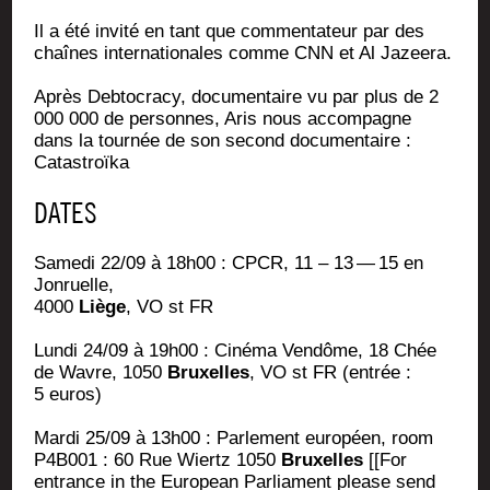
Il a été invi­té en tant que com­men­ta­teur par des
chaînes inter­na­tio­nales comme CNN et Al Jazeera.
Après Deb­to­cra­cy, docu­men­taire vu par plus de 2
000 000 de per­sonnes, Aris nous accom­pagne
dans la tour­née de son second docu­men­taire :
Catastroïka
DATES
Same­di 22/09 à 18h00 : CPCR, 11 – 13 — 15 en
Jonruelle,
4000
Liège
, VO st FR
Lun­di 24/09 à 19h00 : Ciné­ma Ven­dôme, 18 Chée
de Wavre, 1050
Bruxelles
, VO st FR (entrée :
5 euros)
Mar­di 25/09 à 13h00 : Par­le­ment euro­péen, room
P4B001 : 60 Rue Wiertz 1050
Bruxelles
[[For
entrance in the Euro­pean Par­lia­ment please send