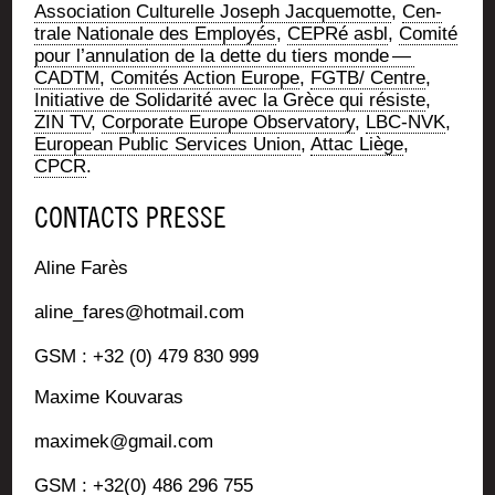
Asso­cia­tion Cultu­relle Joseph Jac­que­motte
,
Cen­
trale Natio­nale des Employés
,
CEPRé asbl
,
Comi­té
pour l’an­nu­la­tion de la dette du tiers monde —
CADTM
,
Comi­tés Action Europe
,
FGTB/ Centre
,
Ini­tia­tive de Soli­da­ri­té avec la Grèce qui résiste
,
ZIN TV
,
Cor­po­rate Europe Obser­va­to­ry
,
LBC-NVK
,
Euro­pean Public Ser­vices Union
,
Attac Liège
,
CPCR
.
CONTACTS PRESSE
Aline Farès
aline_fares@hotmail.com
GSM : +32 (0) 479 830 999
Maxime Kou­va­ras
maximek@gmail.com
GSM : +32(0) 486 296 755