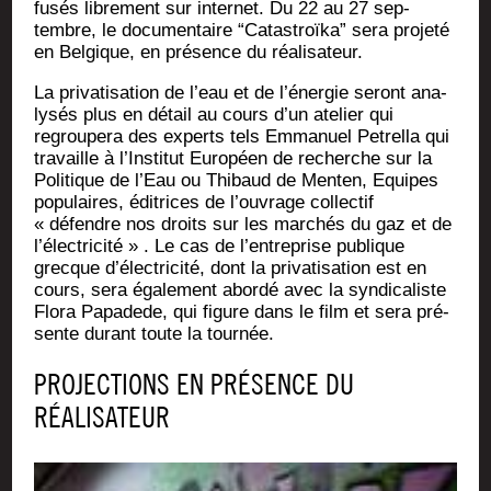
fu­sés libre­ment sur inter­net. Du 22 au 27 sep­
tembre, le docu­men­taire “Catas­troï­ka” sera pro­je­té
en Bel­gique, en pré­sence du réalisateur.
La pri­va­ti­sa­tion de l’eau et de l’énergie seront ana­
ly­sés plus en détail au cours d’un ate­lier qui
regrou­pe­ra des experts tels Emma­nuel Petrel­la qui
tra­vaille à l’Institut Euro­péen de recherche sur la
Poli­tique de l’Eau ou Thi­baud de Men­ten, Equipes
popu­laires, édi­trices de l’ouvrage col­lec­tif
« défendre nos droits sur les mar­chés du gaz et de
l’électricité » . Le cas de l’en­tre­prise publique
grecque d’élec­tri­ci­té, dont la pri­va­ti­sa­tion est en
cours, sera éga­le­ment abor­dé avec la syn­di­ca­liste
Flo­ra Papa­dede, qui figure dans le film et sera pré­
sente durant toute la tournée.
PROJECTIONS EN PRÉSENCE DU
RÉALISATEUR