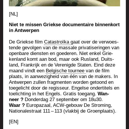
[NL]
Niet te mis­sen Griekse docu­men­taire bin­nen­kort
in Antwerpen
De Griekse film
Catas­troï­ka
gaat over de ver­woes­
tende gevol­gen van de mas­sale pri­va­ti­se­rin­gen van
open­bare diens­ten en goe­de­ren. Niet enkel Grie­
ken­land komt aan bod, maar ook Rus­land, Duits­
land, Fran­krijk en de Vere­nigde Sta­ten. Eind deze
maand vindt een
Bel­gische tour­nee
van de film
plaats, in aan­we­zi­gheid van één van de makers. In
Ant­wer­pen zul­len frag­men­ten wor­den getoond en
toe­ge­licht door de regis­seur. Engelse onder­ti­tels en
toe­lich­ting in het Engels. Gra­tis toe­gang.
Wan­
neer ?
Don­der­dag 27 sep­tem­ber om 18u30.
Waar ?
Euro­pa­zaal, ACW-gebouw De Stro­ming,
Natio­na­les­traat 111 – 113 (vlak­bij de Groenplaats).
[EN]