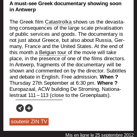
A must-see Greek docu­men­ta­ry sho­wing soon
in Antwerp
The Greek film
Catas­troï­ka
shows us the devas­ta­
ting conse­quences of the large scale pri­va­ti­sa­tion
of public ser­vices and goods. The docu­men­ta­ry is
not just about Greece, but also about Rus­sia, Ger­
ma­ny, France and the Uni­ted States. At the end of
this month a
Bel­gian tour
of the movie will take
place, in the pre­sence of one of the films direc­tors.
In Ant­werp, frag­ments of the docu­men­ta­ry will be
shown and com­men­ted on by the direc­tor. Sub­titles
and debate in English. Free admis­sion.
When ?
Thurs­day 27th Sep­tem­ber at 6:30 pm.
Where ?
Euro­pa­zaal, ACW buil­ding De Stro­ming, Natio­na­
les­traat 111 – 113 (close to the Groenplaats).
soutenir ZIN TV
Mis en ligne le 25 septembre 2012