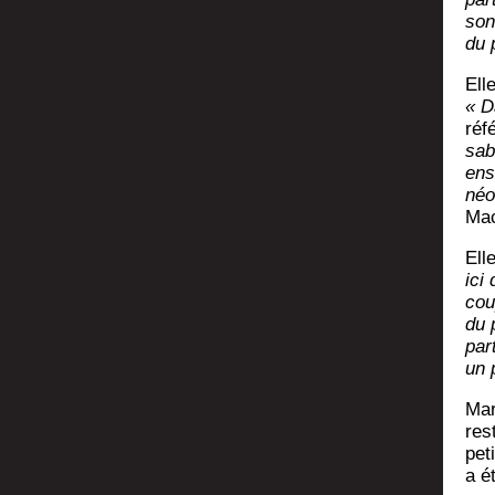
son
du 
Elle
« D
réf
sabl
ens
néo­
Mac
Elle
ici
cou
du 
par
un p
Mar
res
pet
a é