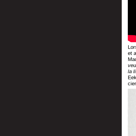
Lor
et a
Mac
veu
la l
Eekh
cie