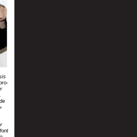
sis
pro­
r
…
 de
n­
r
font
ls