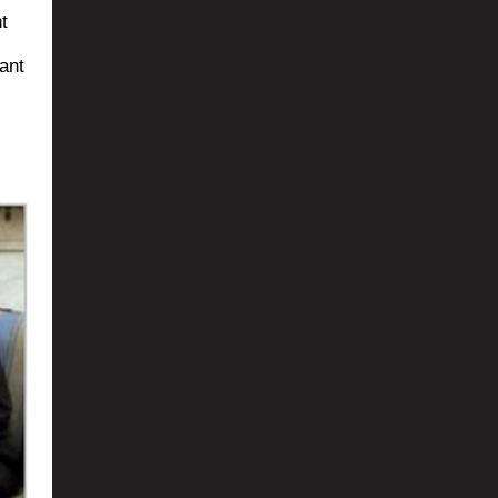
t
dant