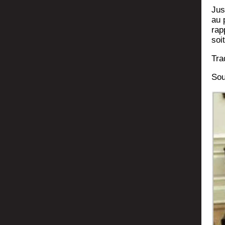
Jus
au p
rap
soi
Tra
Sou