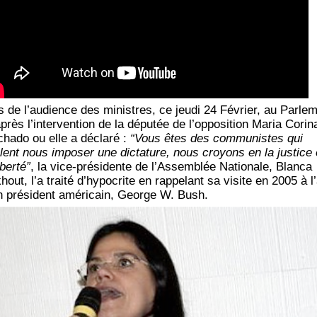
s de l’au­dience des ministres, ce jeu­di 24 Février, au Par­le­
près l’in­ter­ven­tion de la dépu­tée de l’op­po­si­tion Maria Cori­n
ha­do ou elle a décla­ré :
“Vous êtes des com­mu­nistes qui
lent nous impo­ser une dic­ta­ture, nous croyons en la jus­tice 
iber­té”
, la vice-pré­si­dente de l’As­sem­blée Natio­nale, Blan­ca
out, l’a trai­té d’hy­po­crite en rap­pe­lant sa visite en 2005 à l
n pré­sident amé­ri­cain, George W. Bush.