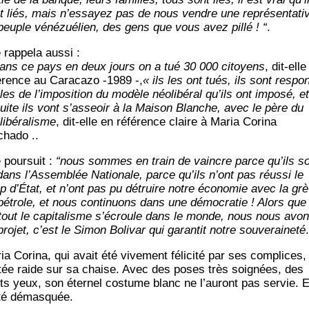
t liés, mais n’es­sayez pas de nous vendre une repré­sen­ta­ti­vi
peuple véné­zué­lien, des gens que vous avez pillé ! “
.
 rap­pe­la aussi :
ans ce pays en deux jours on a tué 30 000 citoyens
, dit-elle
é­rence au Cara­ca­zo ‑1989 -,
« ils les ont tués, ils sont res­po
es de l’im­po­si­tion du modèle néo­li­bé­ral qu’ils ont impo­sé, et
uite ils vont s’as­seoir à la Mai­son Blanche, avec le père du
li­bé­ra­lisme
, dit-elle en réfé­rence claire à Maria Cori­na
hado ..
 pour­suit :
“nous sommes en train de vaincre parce qu’ils s
 dans l’As­sem­blée Natio­nale, parce qu’ils n’ont pas réus­si le
p d’É­tat, et n’ont pas pu détruire notre éco­no­mie avec la gr
pétrole, et nous conti­nuons dans une démo­cra­tie ! Alors que
­tout le capi­ta­lisme s’é­croule dans le monde, nous nous avo
ro­jet, c’est le Simon Boli­var qui garan­tit notre sou­ve­rai­ne­té
ia Cori­na, qui avait été vive­ment féli­ci­té par ses com­plices,
­tée raide sur sa chaise. Avec des poses très soi­gnées, des
its yeux, son éter­nel cos­tume blanc ne l’au­ront pas ser­vie. E
té démasquée.