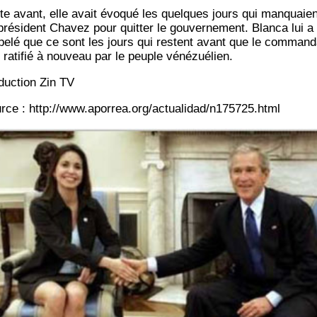
te avant, elle avait évo­qué les quelques jours qui man­quaien
ré­sident Cha­vez pour quit­ter le gou­ver­ne­ment. Blan­ca lui a
­pe­lé que ce sont les jours qui res­tent avant que le com­man­
t rati­fié à nou­veau par le peuple vénézuélien.
­duc­tion Zin TV
rce : http://www.aporrea.org/actualidad/n175725.html