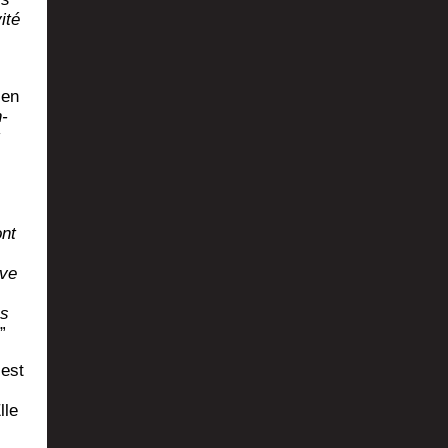
­té
 en
n­
ont
ève
ns
.”
 est
lle