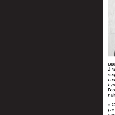
Bla
à l
vo­
nous
hypo
l’op
nai
« C
par
par­