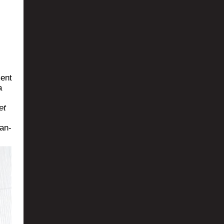
ment
a
et
’an­