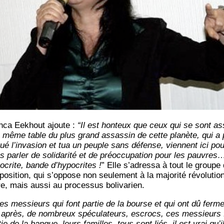
n­ca Eekhout ajoute :
“Il est hon­teux que ceux qui se sont as
a même table du plus grand assas­sin de cette pla­nète, qui a 
qué l’in­va­sion et tua un peuple sans défense, viennent ici pou
 par­ler de soli­da­ri­té et de pré­oc­cu­pa­tion pour les pauvres
­crite, bande d’hy­po­crites !
” Elle s’a­dres­sa à tout le groupe
­po­si­tion, qui s’op­pose non seule­ment à la majo­ri­té révo­lu­tio
re, mais aus­si au pro­ces­sus bolivarien.
es mes­sieurs qui font par­tie de la bourse et qui ont dû fer­me
 après, de nom­breux spé­cu­la­teurs, escrocs, ces mes­sieurs 
tie de la banque, leurs familles, tous sont liés, il est vrai qu’i