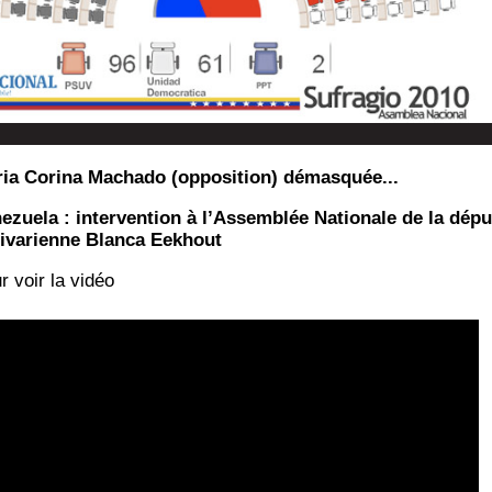
ia Corina Machado (opposition) démasquée...
e­zue­la : inter­ven­tion à l’As­sem­blée Natio­nale de la dépu
i­va­rienne Blan­ca Eekhout
r voir la vidéo