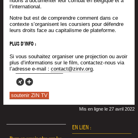
nuons à docu­men­ter leur com­bat en Bel­gique et à
l’international.
Notre but est de com­prendre com­ment dans ce
contexte s’or­ga­nisent les cour­siers pour défendre
leurs droits face au capi­ta­lisme de plateforme.
PLUS D’INFO :
Si vous sou­hai­tez orga­ni­ser une pro­jec­tion ou avoir
plus d’in­for­ma­tions sur le film, contac­tez-nous via
l’a­dresse e‑mail :
contact@zintv.org
.
soutenir ZIN TV
Mis en ligne le 27 avril 2022
EN LIEN :