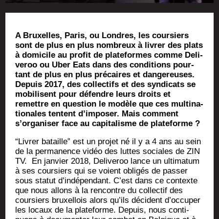
A Bruxelles, Paris, ou Londres, les cour­siers
sont de plus en plus nom­breux à
livrer
des plats
à domi­cile au pro­fit de pla­te­formes comme Deli­
ve­roo ou Uber Eats dans des condi­tions pour­
tant de plus en plus pré­caires et dan­ge­reuses.
Depuis 2017, des col­lec­tifs et des syn­di­cats se
mobi­lisent pour défendre leurs droits et
remettre en ques­tion le modèle que ces mul­ti­na­
tio­nales tentent d’imposer. Mais com­ment
s’organiser face au capi­ta­lisme de plateforme ?
“Livrer bataille” est un pro­jet né il y a 4 ans au sein
de la per­ma­nence vidéo des luttes sociales de ZIN
TV. En jan­vier 2018, Deli­ve­roo lance un ulti­ma­tum
à ses cour­siers qui se voient obli­gés de pas­ser
sous sta­tut d’in­dé­pen­dant. C’est dans ce contexte
que nous allons à la ren­contre du col­lec­tif des
cour­siers bruxel­lois alors qu’ils décident d’occuper
les locaux de la pla­te­forme. Depuis, nous conti­