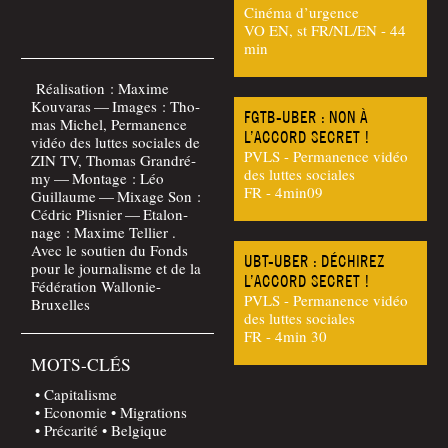
Cinéma d’urgence
VO EN, st FR/NL/EN - 44
min
Réa­li­sa­tion : Maxime
Kou­va­ras — Images : Tho­
FGTB-UBER : NON À
mas Michel, Per­ma­nence
L’ACCORD SECRET !
vidéo des luttes sociales de
PVLS - Permanence vidéo
ZIN TV, Tho­mas Gran­dré­
des luttes sociales
my — Mon­tage : Léo
FR - 4min09
Guillaume — Mixage Son :
Cédric Plis­nier — Eta­lon­
nage : Maxime Tel­lier .
Avec le sou­tien du Fonds
UBT-UBER : DÉCHIREZ
pour le jour­na­lisme et de la
L’ACCORD SECRET !
Fédé­ra­tion Wallonie-
PVLS - Permanence vidéo
Bruxelles
des luttes sociales
FR - 4min 30
MOTS-CLÉS
Capitalisme
Economie
Migrations
Précarité
Belgique