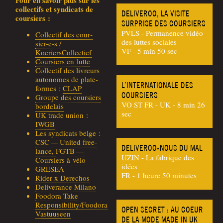
Pour en savoir plus sur les
col­lec­tifs et syn­di­cats de
DELIVEROO, LA VISITE
coursiers :
SURPRISE DES COURSIERS
PVLS - Permanence vidéo
Col­lec­tif des cour­
des luttes sociales
sier-e‑s /
VF - 5 min 50 sec
KoeriersCollectief
Cour­siers en lutte
Col­lec­tif des livreurs
auto­nomes de pla­te­
L’INTERNATIONALE DES
formes :
CLAP
COURSIERS
Groupe des cour­siers
VO ST FR - UK - 8 min 26
bordelais
sec
UK trade union :
IWGB
Les syn­di­cats belge :
CSC — Uni­ted free­
DELIVEROO-NOUS DU MAL
lance,
FGTB —
UZIN - La fabrique des
Cour­siers à vélo
idées
GRESEA
FR - 1 heure 50 minutes
Rider x Derechos
Deli­ve­rance Milano
Foo­do­ra Take
Responsibility/Foodora
OPEN SECRET : AU COEUR
Vastuuseen
DE LA MODE MADE IN UK