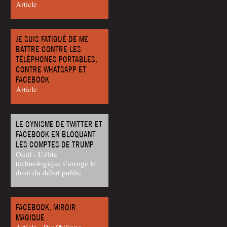
Article
JE SUIS FATIGUÉ DE ME
BATTRE CONTRE LES
TÉLÉPHONES PORTABLES,
CONTRE WHATSAPP ET
FACEBOOK
Article
LE CYNISME DE TWITTER ET
FACEBOOK EN BLOQUANT
LES COMPTES DE TRUMP
Outil - L’élite
technologique s’arroge le
droit du débat public
FACEBOOK, MIROIR
MAGIQUE
Article - Par Phi­lippe