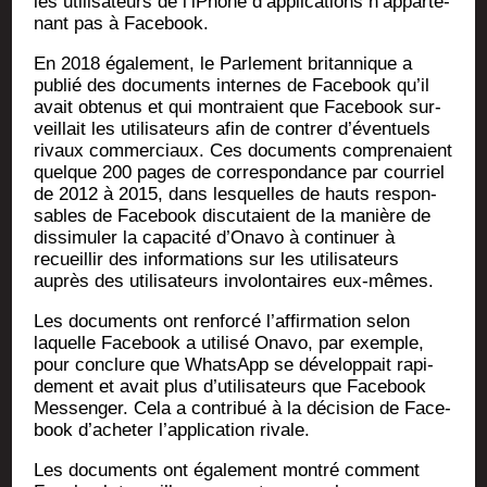
les uti­li­sa­teurs de l’i­Phone d’ap­pli­ca­tions n’ap­par­te­
nant pas à Facebook.
En 2018 éga­le­ment, le Par­le­ment bri­tan­nique a
publié des docu­ments internes de Face­book qu’il
avait obte­nus et qui mon­traient que Face­book sur­
veillait les uti­li­sa­teurs afin de contrer d’é­ven­tuels
rivaux com­mer­ciaux. Ces docu­ments com­pre­naient
quelque 200 pages de cor­res­pon­dance par cour­riel
de 2012 à 2015, dans les­quelles de hauts res­pon­
sables de Face­book dis­cu­taient de la manière de
dis­si­mu­ler la capa­ci­té d’O­na­vo à conti­nuer à
recueillir des infor­ma­tions sur les uti­li­sa­teurs
auprès des uti­li­sa­teurs invo­lon­taires eux-mêmes.
Les docu­ments ont ren­for­cé l’af­fir­ma­tion selon
laquelle Face­book a uti­li­sé Ona­vo, par exemple,
pour conclure que What­sApp se déve­lop­pait rapi­
de­ment et avait plus d’u­ti­li­sa­teurs que Face­book
Mes­sen­ger. Cela a contri­bué à la déci­sion de Face­
book d’a­che­ter l’ap­pli­ca­tion rivale.
Les docu­ments ont éga­le­ment mon­tré com­ment