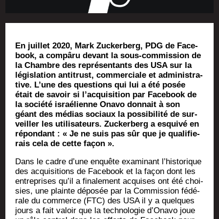
En juillet 2020, Mark Zucker­berg, PDG de Face­
book, a com­pâ­ru devant la sous-com­mis­sion de
la Chambre des repré­sen­tants des USA sur la
légis­la­tion anti­trust, com­mer­ciale et admi­nis­tra­
tive. L’une des ques­tions qui lui a été posée
était de savoir si l’ac­qui­si­tion par Face­book de
la socié­té israé­lienne Ona­vo don­nait à son
géant des médias sociaux la pos­si­bi­li­té de sur­
veiller les uti­li­sa­teurs. Zucker­berg a esqui­vé en
répon­dant : « Je ne suis pas sûr que je qua­li­fie­
rais cela de cette façon ».
Dans le cadre d’une enquête exa­mi­nant l’his­to­rique
des acqui­si­tions de Face­book et la façon dont les
entre­prises qu’il a fina­le­ment acquises ont été choi­
sies, une plainte dépo­sée par la Com­mis­sion fédé­
rale du com­merce (FTC) des USA il y a quelques
jours a fait valoir que la tech­no­lo­gie d’O­na­vo joue