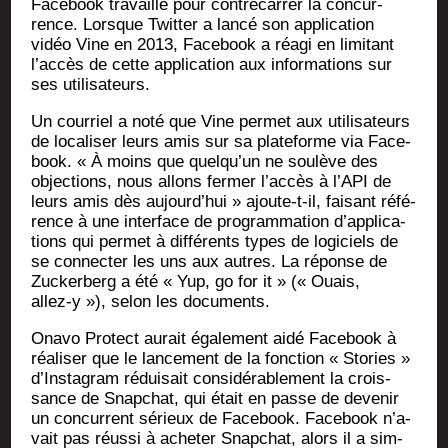
Face­book tra­vaille pour contre­car­rer la concur­
rence. Lorsque Twit­ter a lan­cé son appli­ca­tion
vidéo Vine en 2013, Face­book a réagi en limi­tant
l’ac­cès de cette appli­ca­tion aux infor­ma­tions sur
ses utilisateurs.
Un cour­riel a noté que Vine per­met aux uti­li­sa­teurs
de loca­li­ser leurs amis sur sa pla­te­forme via Face­
book. « À moins que quel­qu’un ne sou­lève des
objec­tions, nous allons fer­mer l’ac­cès à l’A­PI de
leurs amis dès aujourd’­hui » ajoute-t-il, fai­sant réfé­
rence à une inter­face de pro­gram­ma­tion d’ap­pli­ca­
tions qui per­met à dif­fé­rents types de logi­ciels de
se connec­ter les uns aux autres. La réponse de
Zucker­berg a été « Yup, go for it » (« Ouais,
allez‑y »), selon les documents.
Ona­vo Pro­tect aurait éga­le­ment aidé Face­book à
réa­li­ser que le lan­ce­ment de la fonc­tion « Sto­ries »
d’Ins­ta­gram rédui­sait consi­dé­ra­ble­ment la crois­
sance de Snap­chat, qui était en passe de deve­nir
un concur­rent sérieux de Face­book. Face­book n’a­
vait pas réus­si à ache­ter Snap­chat, alors il a sim­