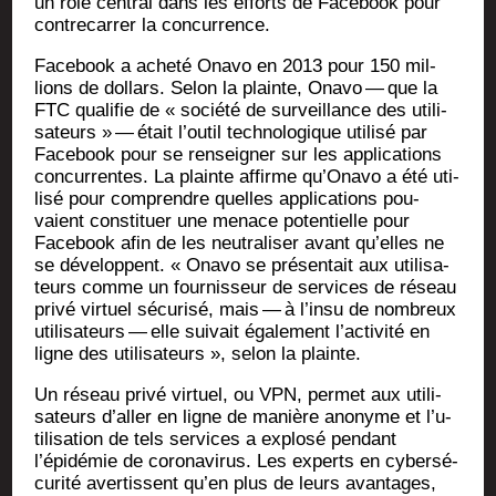
un rôle cen­tral dans les efforts de Face­book pour
contre­car­rer la concurrence.
Face­book a ache­té Ona­vo en 2013 pour 150 mil­
lions de dol­lars. Selon la plainte, Ona­vo — que la
FTC qua­li­fie de « socié­té de sur­veillance des uti­li­
sa­teurs » — était l’ou­til tech­no­lo­gique uti­li­sé par
Face­book pour se ren­sei­gner sur les appli­ca­tions
concur­rentes. La plainte affirme qu’O­na­vo a été uti­
li­sé pour com­prendre quelles appli­ca­tions pou­
vaient consti­tuer une menace poten­tielle pour
Face­book afin de les neu­tra­li­ser avant qu’elles ne
se déve­loppent. « Ona­vo se pré­sen­tait aux uti­li­sa­
teurs comme un four­nis­seur de ser­vices de réseau
pri­vé vir­tuel sécu­ri­sé, mais — à l’in­su de nom­breux
uti­li­sa­teurs — elle sui­vait éga­le­ment l’ac­ti­vi­té en
ligne des uti­li­sa­teurs », selon la plainte.
Un réseau pri­vé vir­tuel, ou VPN, per­met aux uti­li­
sa­teurs d’al­ler en ligne de manière ano­nyme et l’u­
ti­li­sa­tion de tels ser­vices a explo­sé pen­dant
l’épidémie de coro­na­vi­rus. Les experts en cyber­sé­
cu­ri­té aver­tissent qu’en plus de leurs avan­tages,