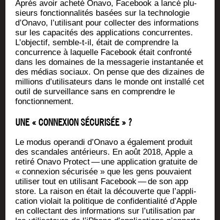
Après avoir ache­té Ona­vo, Face­book a lan­cé plu­
sieurs fonc­tion­na­li­tés basées sur la tech­no­lo­gie
d’O­na­vo, l’u­ti­li­sant pour col­lec­ter des infor­ma­tions
sur les capa­ci­tés des appli­ca­tions concur­rentes.
L’ob­jec­tif, semble-t-il, était de com­prendre la
concur­rence à laquelle Face­book était confron­té
dans les domaines de la mes­sa­ge­rie ins­tan­ta­née et
des médias sociaux. On pense que des dizaines de
mil­lions d’u­ti­li­sa­teurs dans le monde ont ins­tal­lé cet
outil de sur­veillance sans en com­prendre le
fonctionnement.
UNE « CONNEXION SÉCURISÉE » ?
Le modus ope­ran­di d’O­na­vo a éga­le­ment pro­duit
des scan­dales anté­rieurs. En août 2018, Apple a
reti­ré Ona­vo Pro­tect — une appli­ca­tion gra­tuite de
« connexion sécu­ri­sée » que les gens pou­vaient
uti­li­ser tout en uti­li­sant Face­book — de son app
store. La rai­son en était la décou­verte que l’ap­pli­
ca­tion vio­lait la poli­tique de confi­den­tia­li­té d’Apple
en col­lec­tant des infor­ma­tions sur l’u­ti­li­sa­tion par