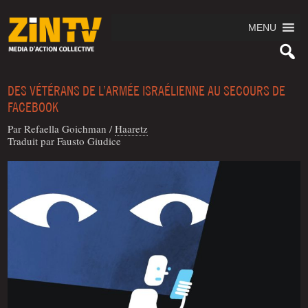
MENU
DES VÉTÉRANS DE L’ARMÉE ISRAÉLIENNE AU SECOURS DE
FACEBOOK
Par Refael­la Goichman
/
Haa­retz
Tra­duit par Faus­to Giudice