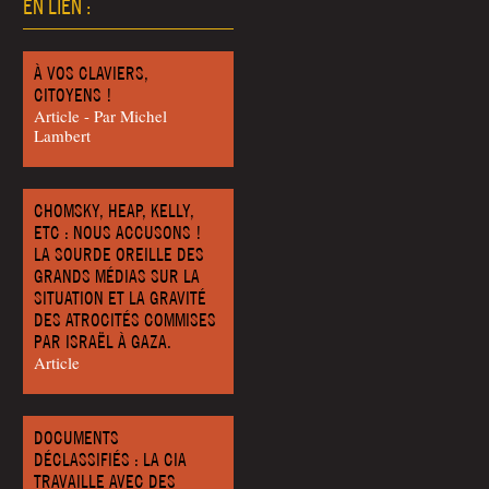
EN LIEN :
À VOS CLAVIERS,
CITOYENS !
Article - Par Michel
Lambert
CHOMSKY, HEAP, KELLY,
ETC : NOUS ACCUSONS !
LA SOURDE OREILLE DES
GRANDS MÉDIAS SUR LA
SITUATION ET LA GRAVITÉ
DES ATROCITÉS COMMISES
PAR ISRAËL À GAZA.
Article
DOCUMENTS
DÉCLASSIFIÉS : LA CIA
TRAVAILLE AVEC DES