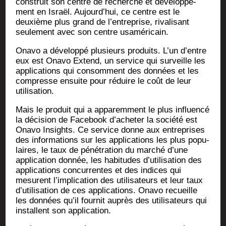
construit son centre de recherche et déve­lop­pe­
ment en Israël. Aujourd’­hui, ce centre est le
deuxième plus grand de l’en­tre­prise, riva­li­sant
seule­ment avec son centre usaméricain.
Ona­vo a déve­lop­pé plu­sieurs pro­duits. L’un d’entre
eux est Ona­vo Extend, un ser­vice qui sur­veille les
appli­ca­tions qui consomment des don­nées et les
com­presse ensuite pour réduire le coût de leur
utilisation.
Mais le pro­duit qui a appa­rem­ment le plus influen­cé
la déci­sion de Face­book d’a­che­ter la socié­té est
Ona­vo Insights. Ce ser­vice donne aux entre­prises
des infor­ma­tions sur les appli­ca­tions les plus popu­
laires, le taux de péné­tra­tion du mar­ché d’une
appli­ca­tion don­née, les habi­tudes d’u­ti­li­sa­tion des
appli­ca­tions concur­rentes et des indices qui
mesurent l’im­pli­ca­tion des uti­li­sa­teurs et leur taux
d’u­ti­li­sa­tion de ces appli­ca­tions. Ona­vo recueille
les don­nées qu’il four­nit auprès des uti­li­sa­teurs qui
ins­tallent son application.