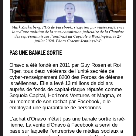
Mark Zucker­berg, PDG de Face­book, s’ex­prime par vidéo­con­fé­rence
lors d’une audi­tion de la sous-com­mis­sion judi­ciaire de la Chambre
des repré­sen­tants sur l’an­ti­trust au Capi­tole à Washing­ton, le 29
juillet 2020. Pho­to Graeme Jennings/AP
PAS UNE BANALE SORTIE
Ona­vo a été fon­dé en 2011 par Guy Rosen et Roi
Tiger, tous deux vété­rans de l’u­ni­té secrète de
cyber-ren­sei­gne­ment 8200 des Forces de défense
israé­liennes. Elle a levé 13 mil­lions de dol­lars
auprès de fonds de capi­tal-risque répu­tés comme
Sequoia Capi­tal, Hori­zons Ven­tures et Mag­ma, et
au moment de son rachat par Face­book, elle
employait une qua­ran­taine de personnes.
L’a­chat d’O­na­vo n’é­tait pas une banale sor­tie israé­
lienne. La vente d’O­na­vo à Face­book a ser­vi de
base sur laquelle l’entreprise de médias sociaux a