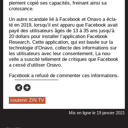
ple­ment copié ses capa­ci­tés, frei­nant ain­si sa
croissance.
Un autre scan­dale lié à Face­book et Ona­vo a écla­
té en 2019, lors­qu’il est appa­ru que Face­book avait
payé des uti­li­sa­teurs âgés de 13 à 35 ans jus­qu’à
20 dol­lars pour ins­tal­ler l’ap­pli­ca­tion Face­book
Research. Cette appli­ca­tion, qui est basée sur la
tech­no­lo­gie d’O­na­vo, col­lecte des infor­ma­tions sur
les uti­li­sa­teurs avec leur consen­te­ment. La nou­
velle a sus­ci­té tel­le­ment de cri­tiques que Face­book
a ces­sé d’u­ti­li­ser Onavo.
Face­book a refu­sé de com­men­ter ces informations.
soutenir ZIN TV
Mis en ligne le 19 janvier 2021