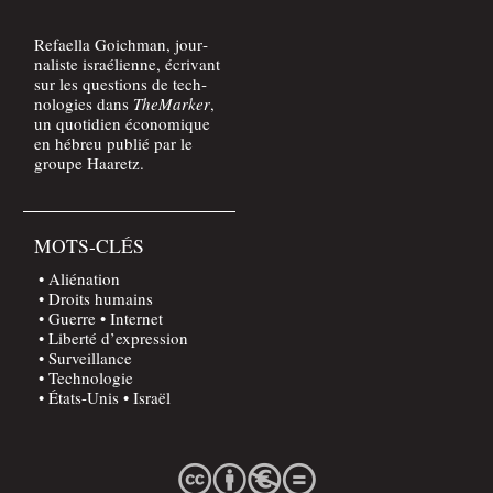
Refael­la Goich­man, jour­
na­liste israé­lienne, écri­vant
sur les ques­tions de tech­
no­lo­gies dans
The­Mar­ker
,
un quo­ti­dien éco­no­mique
en hébreu publié par le
groupe Haaretz.
MOTS-CLÉS
Aliénation
Droits humains
Guerre
Internet
Liberté d’expression
Surveillance
Technologie
États-Unis
Israël