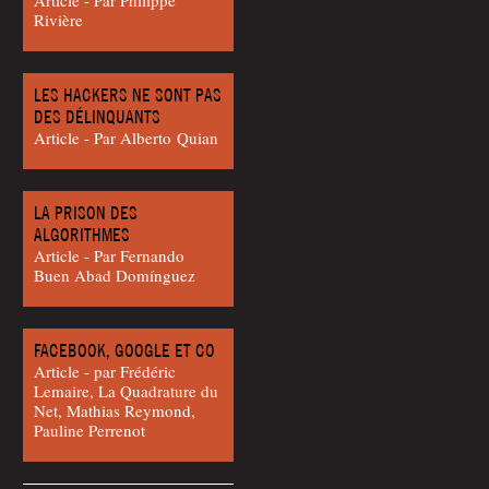
Rivière
LES HACKERS NE SONT PAS
DES DÉLINQUANTS
Article - Par Alber­to Quian
LA PRISON DES
ALGORITHMES
Article - Par Fer­nan­do
Buen Abad Domínguez
FACEBOOK, GOOGLE ET CO
Article - par Frédéric
Lemaire, La Quadrature du
Net, Mathias Reymond,
Pauline Perrenot