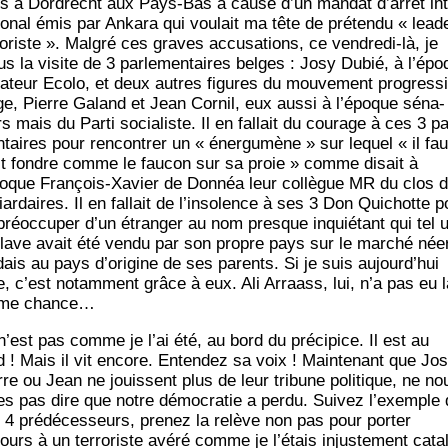
s à Dor­drecht aux Pays-Bas à cause d’un man­dat d’arrêt int
io­nal émis par Anka­ra qui vou­lait ma tête de pré­ten­du « lea­d
ro­riste ». Mal­gré ces graves accu­sa­tions, ce ven­dre­di-là, je
us la visite de 3 par­le­men­taires belges : Josy Dubié, à l’ép
a­teur Eco­lo, et deux autres figures du mou­ve­ment pro­gres­s
ge, Pierre Galand et Jean Cor­nil, eux aus­si à l’époque séna­
s mais du Par­ti socia­liste. Il en fal­lait du cou­rage à ces 3 par
­taires pour ren­con­trer un « éner­gu­mène » sur lequel « il fau
it fondre comme le fau­con sur sa proie » comme disait à
poque Fran­çois-Xavier de Don­néa leur col­lègue MR du clos 
liar­daires. Il en fal­lait de l’insolence à ses 3 Don Qui­chotte p
pré­oc­cu­per d’un étran­ger au nom presque inquié­tant qui tel 
lave avait été ven­du par son propre pays sur le mar­ché née
­dais au pays d’origine de ses parents. Si je suis aujourd’hui
re, c’est notam­ment grâce à eux. Ali Arraass, lui, n’a pas eu l
me chance…
 n’est pas comme je l’ai été, au bord du pré­ci­pice. Il est au
d ! Mais il vit encore. Enten­dez sa voix ! Main­te­nant que Jos
rre ou Jean ne jouissent plus de leur tri­bune poli­tique, ne no
tes pas dire que notre démo­cra­tie a per­du. Sui­vez l’exemple
 4 pré­dé­ces­seurs, pre­nez la relève non pas pour por­ter
urs à un ter­ro­riste avé­ré comme je l’é­tais injus­te­ment cata­