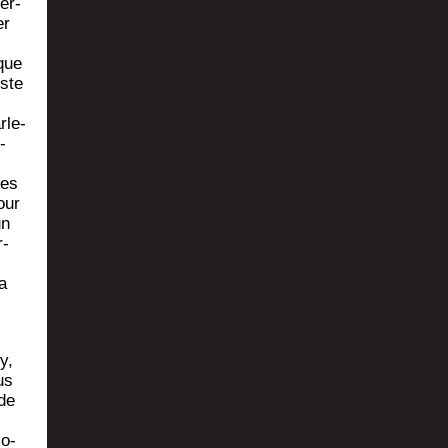
er­
er
oque
iste
­le­
­
des
our
un
r­
a
y,
us
 de
lo­