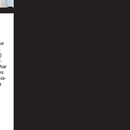
se
)
­
ahar
es
cia­
a