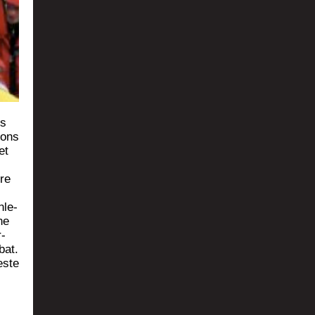
es
vons
et
re
nle­
ne
r­
bat.
este