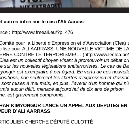
 et autres infos sur le cas d'Ali Aarass
rce : http://www.freeali.eu/?p=476
omi­té pour la Liber­té d’Ex­pres­sion et d’As­so­cia­tion (Clea) 
i­lise pour ALI AARRASS, UNE NOUVELLE VICTIME DE LA
RRE CONTRE LE TERRORISME!… (http://www.leclea.be/
Clea est un col­lec­tif citoyen visant à pro­mou­voir un débat cri
e sur les nou­velles légis­la­tions anti­ter­ro­ristes. Le cas de B
yongür est exem­plaire à cet égard. En ver­tu de ces nou­vell
po­si­tions, non seule­ment les liber­tés d’ex­pres­sion et d’as­so­
n sont mises à mal mais, en plus, l’a­ve­nir d’un homme qui n’
­mis aucun délit, mena­cé aujourd’­hui de dix ans de pri­son
me, est gra­ve­ment compromis.
HAR KIMYONGÜR LANCE UN APPEL AUX DEPUTES EN
VEUR D’ALI AARRASS
RTICULIER CHERCHE DÉPUTÉ CULOTTÉ