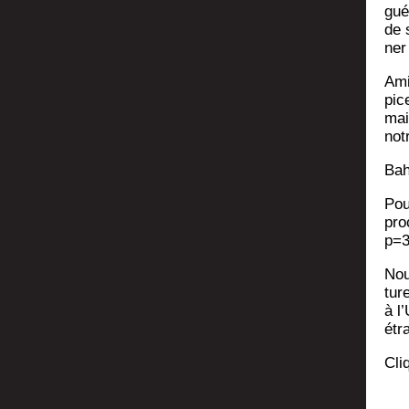
gué
de s
ner
Amis
pic
mai
notr
Bah
Pour
pro­
p=
Nou
tur
à l
étr
Cli­