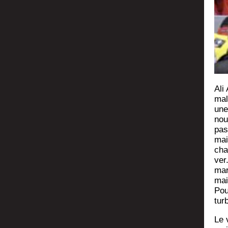
Ali
mal
une
nou
pas
mai
cha
ver
mar
mai
Pour
tur
Le 