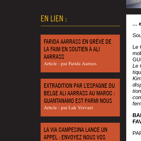
EN LIEN :
...
Sou
FARIDA AARRASS EN GRÈVE DE
Le C
LA FAIM EN SOUTIEN À ALI
mob
AARRASS
GUE
Article - par Fari­da Aarrass
Le 
tiqu
Kim
EXTRADITION PAR L’ESPAGNE DU
dis­
tio
BELGE ALI AARRASS AU MAROC :
com
GUANTANAMO EST PARMI NOUS
fer
Article - par Luk Vervaet
BA
FA
LA VIA CAMPESINA LANCE UN
PA
APPEL : ENVOYEZ NOUS VOS