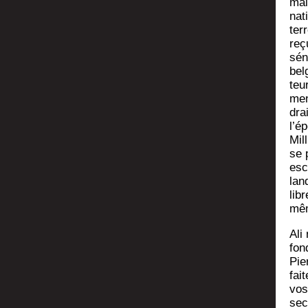
mai
na­t
ter­
reç
sén
bel
teur
men
dra
l’é
Mil­
se 
esc
lan
lib
mê
Ali
fon
Pie
fai
vos
seco