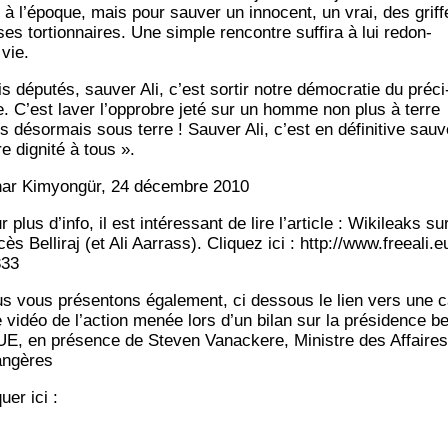
 à l’é­poque, mais pour sau­ver un inno­cent, un vrai, des griff
es tor­tion­naires. Une simple ren­contre suf­fi­ra à lui redon­
 vie.
 dépu­tés, sau­ver Ali, c’est sor­tir notre démo­cra­tie du pré­ci
e. C’est laver l’opprobre jeté sur un homme non plus à terre
s désor­mais sous terre ! Sau­ver Ali, c’est en défi­ni­tive sau­v
e digni­té à tous ».
ar Kimyongür, 24 décembre 2010
 plus d’in­fo, il est inté­res­sant de lire l’ar­ticle : Wiki­leaks su
cès Bel­li­raj (et Ali Aar­rass). Cli­quez ici : http://www.freeali.e
333
s vous pré­sen­tons éga­le­ment, ci des­sous le lien vers une 
e vidéo de l’ac­tion menée lors d’un bilan sur la pré­si­dence b
’UE, en pré­sence de Ste­ven Vana­ckere, Ministre des Affaires
angères
quer ici :