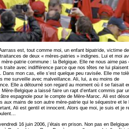
 Aar­rass est, tout comme moi, un enfant bipa­tride, vic­time d
­trai­tances de deux « mères-patries » indignes. Lui et moi a
 mère-patrie com­mune : la Bel­gique. Elle ne nous aime pas 
s traite avec indif­fé­rence parce que nos têtes ne lui plaisent
. Dans mon cas, elle s’est quelque peu ravi­sée. Elle me tolè
s me sur­veille avec mal­veillance. Ali, lui, a eu moins de
nce. Elle a détour­né son regard au moment où il se fai­sait e
. Mère-Bel­gique a lais­sé faire un rapt d’enfant com­mis par u
âtre espa­gnole pour le compte de Mère-Maroc. Ali est déso
s aux mains de son autre mère-patrie qui le séquestre et le 
­tant, Ali est gen­til et inno­cent. Alors que moi, je suis et je r
bulent…
ven­dre­di 16 juin 2006, j’étais en pri­son. Non pas en Bel­gique