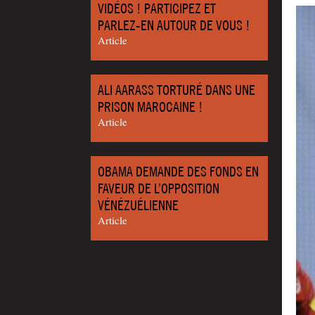
VIDÉOS ! PARTICIPEZ ET
PARLEZ-EN AUTOUR DE VOUS !
Article
ALI AARASS TORTURÉ DANS UNE
PRISON MAROCAINE !
Article
OBAMA DEMANDE DES FONDS EN
FAVEUR DE L’OPPOSITION
VÉNÉZUÉLIENNE
Article