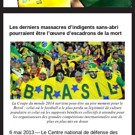
Les der­niers mas­sacres d’indigents sans-abri
pour­raient être l’œuvre d’escadrons de la mort
La Coupe du monde 2014 sur­vient peut-être au pire moment pour le
Bré­sil : celui où le foot­ball a le plus per­du sa légi­ti­mi­té de culture
popu­laire et celui où les sup­po­sés béné­fices col­lec­tifs à attendre pour
les orga­ni­sa­teurs des grandes com­pé­ti­tions inter­na­tio­nales sont de
plus en plus mis en doute
6 mai 2013 — Le Centre natio­nal de défense des