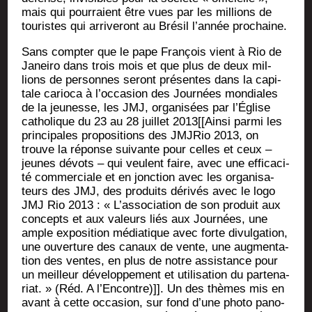
mais qui pour­raient être vues par les mil­lions de
tou­ristes qui arri­ve­ront au Bré­sil l’année prochaine.
Sans comp­ter que le pape Fran­çois vient à Rio de
Janei­ro dans trois mois et que plus de deux mil­
lions de per­sonnes seront pré­sentes dans la capi­
tale cario­ca à l’occasion des Jour­nées mon­diales
de la jeu­nesse, les JMJ, orga­ni­sées par l’Église
catho­lique du 23 au 28 juillet 2013[[Ainsi par­mi les
prin­ci­pales pro­po­si­tions des JMJ­Rio 2013, on
trouve la réponse sui­vante pour celles et ceux –
jeunes dévots – qui veulent faire, avec une effi­ca­ci­
té com­mer­ciale et en jonc­tion avec les orga­ni­sa­
teurs des JMJ, des pro­duits déri­vés avec le logo
JMJ Rio 2013 : « L’association de son pro­duit aux
concepts et aux valeurs liés aux Jour­nées, une
ample expo­si­tion média­tique avec forte divul­ga­tion,
une ouver­ture des canaux de vente, une aug­men­ta­
tion des ventes, en plus de notre assis­tance pour
un meilleur déve­lop­pe­ment et uti­li­sa­tion du par­te­na­
riat. » (Réd. A l’Encontre)]]. Un des thèmes mis en
avant à cette occa­sion, sur fond d’une pho­to pano­