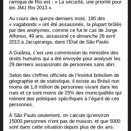
ra­mique de Rio est : « La sécu­ri­té, une prio­ri­té pour
les JMJ Rio 2013 ».
Au cours des quinze der­niers mois, 195 dits
« vaga­bonds » ont été assas­si­nés, la plu­part brû­lés
par des ano­nymes, comme ce fut le cas de Jorge
Affon­so, 49 ans, assas­si­né ce dimanche 28 avril
2013 à Jacu­pi­ran­ga, dans l’État de São Paulo.
A Goiâ­nia, c’est une com­mis­sion du minis­tère des
droits humains qui a été envoyée pour ana­ly­ser les
29 der­niers assas­si­nats de per­sonnes sans abri.
Selon des chiffres offi­ciels de l’Institut bré­si­lien de
géo­gra­phie et de sta­tis­tique, il existe au Bré­sil non
moins de 1,8 mil­lion de per­sonnes vivant dans les
rues et ce sont moins de 25% des muni­ci­pa­li­tés qui
mènent des poli­tiques spé­ci­fiques à l’égard de ces
personnes.
À São Pau­lo seule­ment, on cal­cule qu’environ
15000 per­sonnes n’ont pas de mai­son, et que 5000
sont dans cette situa­tion depuis plus de dix ans.