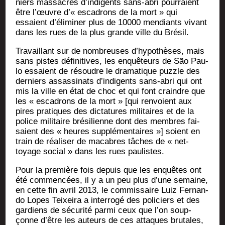
niers mas­sacres d’indigents sans-abri pour­raient
être l’œuvre d’« esca­drons de la mort » qui
essaient d’éliminer plus de 10000 men­diants vivant
dans les rues de la plus grande ville du Brésil.
Tra­vaillant sur de nom­breuses d’hypothèses, mais
sans pistes défi­ni­tives, les enquê­teurs de São Pau­
lo essaient de résoudre le dra­ma­tique puzzle des
der­niers assas­si­nats d’indigents sans-abri qui ont
mis la ville en état de choc et qui font craindre que
les « esca­drons de la mort » [qui ren­voient aux
pires pra­tiques des dic­ta­tures mili­taires et de la
police mili­taire bré­si­lienne dont des membres fai­
saient des « heures sup­plé­men­taires »] soient en
train de réa­li­ser de macabres tâches de « net­
toyage social » dans les rues paulistes.
Pour la pre­mière fois depuis que les enquêtes ont
été com­men­cées, il y a un peu plus d’une semaine,
en cette fin avril 2013, le com­mis­saire Luiz Fer­nan­
do Lopes Teixei­ra a inter­ro­gé des poli­ciers et des
gar­diens de sécu­ri­té par­mi ceux que l’on soup­
çonne d’être les auteurs de ces attaques bru­tales,