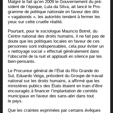
Mal­gré le fait qu’en 2009 le Gou­ver­ne­ment du pré­
sident de l’époque, Lula da Sil­va, ait lan­cé le Pro­
gramme de poli­tique natio­nale en faveur des dits
« vaga­bonds », les auto­ri­tés tendent à fer­mer les
yeux sur cette cruelle réalité.
Pour­tant, pour le socio­logue Mau­ri­cio Botrel, du
Centre natio­nal des droits humains, il ne fait pas de
doute que les poli­tiques locales en faveur de ces
per­sonnes sont indis­pen­sables, cela pour évi­ter un
« net­toyage social » effec­tué géné­ra­le­ment dans
l’obscurité de la nuit et applau­di en silence par les
bien-pensants.
Le Pro­cu­reur géné­ral de l’État du Río Grande do
Sul, Eduar­do Vei­ga, pré­sident du Groupe de tra­vail
natio­nal sur les droits humains, a affir­mé que les
minis­tères publics des États étaient en train d’être
encou­ra­gés à finan­cer l’implantation de comi­tés
muni­ci­paux en faveur des sans-abri dans tout
le pays.
Que les craintes expri­mées par cer­tains évêques