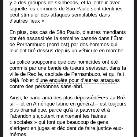
y a des groupes de skin­heads, et la len­teur avec
laquelle les cri­mi­nels de São Pau­lo sont iden­ti­fiés
peut sti­mu­ler des attaques sem­blables dans
d’autres lieux ».
En plus, des cas de São Pau­lo, d’autres men­diants
ont été assas­si­nés la semaine pas­sée dans l’État
de Per­nam­bu­co (nord-est) par des hommes qui
leur ont tiré des­sus depuis un véhi­cule en marche.
La police soup­çonne que ces homi­cides ont été
com­mis par une bande de tueurs sévis­sant dans la
ville de Recife, capi­tale de Per­nam­bu­co, et qui fait
déjà l’objet d’
une enquête pour d’autres attaque
s
contre des per­sonnes sans-abri.
Ain­si, le pano­ra­ma des plus dépossédé•e•s au Bré­
sil – et en Amé­rique latine en géné­ral – est tou­jours
plus dra­ma­tique, parce qu’à la pau­vre­té et à
l’abandon s’ajoutent main­te­nant les haines
« sociales » qui font que beau­coup de gens
s’érigent en juges et décident de faire jus­tice eux-
mêmes.