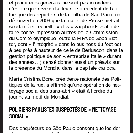
et pro­cu­reurs géné­raux ne sont pas infon­dées,
c’est ce que révèle d’ailleurs le pré­cé­dent de Rio,
lorsque des repor­ters de la Fol­ha de São Pau­lo ont
décou­vert en 2009 que la mai­rie de Rio se met­tait
sou­dain à « recueillir » des « vaga­bonds » afin de
faire bonne impres­sion auprès de la Com­mis­sion
du Comi­té olym­pique (outre la FIFA de Sepp Blat­
ter, dont « l’intégrité » dans le busi­ness du foot est
à peu près à hau­teur de celle de Ber­lus­co­ni dans la
ges­tion poli­tique de son « entre­prise Ita­lie » durant
des années…) cen­sé don­ner aus­si un pré­avis sur
la pré­sence du Mon­dial dans la capi­tale carioca.
María Cris­ti­na Bore, pré­si­dente natio­nale des Poli­
tiques de la rue, a affir­mé qu’une opé­ra­tion de net­
toyage social des sans-abri « était à l’ordre du
jour », au motif du Mondial.
POLICIERS PAULISTES SUSPECTÉS DE « NETTOYAGE
SOCIAL »
Des enquê­teurs de São Pau­lo pensent que les der­