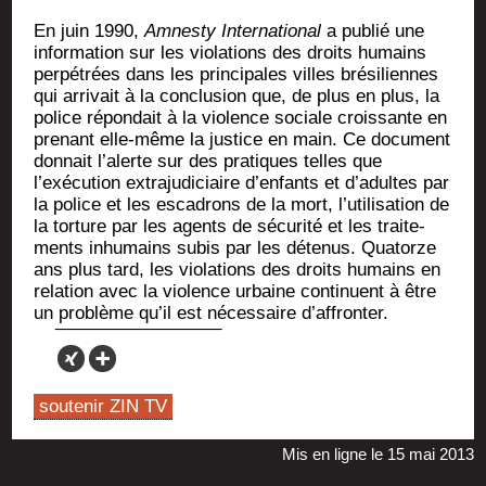
En juin 1990,
Amnes­ty Inter­na­tio­nal
a publié une
infor­ma­tion sur les vio­la­tions des droits humains
per­pé­trées dans les prin­ci­pales villes bré­si­liennes
qui arri­vait à la conclu­sion que, de plus en plus, la
police répon­dait à la vio­lence sociale crois­sante en
pre­nant elle-même la jus­tice en main. Ce docu­ment
don­nait l’alerte sur des pra­tiques telles que
l’exécution extra­ju­di­ciaire d’enfants et d’adultes par
la police et les esca­drons de la mort, l’utilisation de
la tor­ture par les agents de sécu­ri­té et les trai­te­
ments inhu­mains subis par les déte­nus. Qua­torze
ans plus tard, les vio­la­tions des droits humains en
rela­tion avec la vio­lence urbaine conti­nuent à être
un pro­blème qu’il est néces­saire d’affronter.
soutenir ZIN TV
Mis en ligne le 15 mai 2013