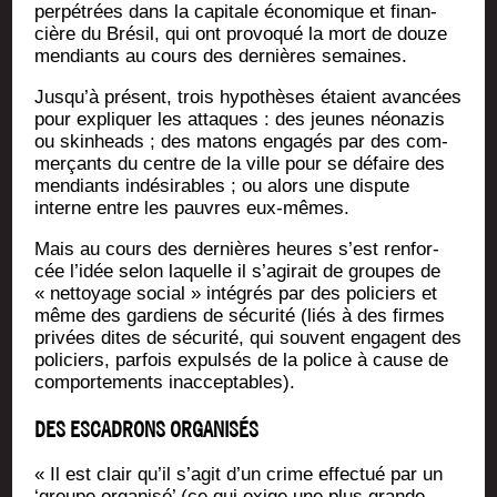
per­pé­trées dans la capi­tale éco­no­mique et finan­
cière du Bré­sil, qui ont pro­vo­qué la mort de douze
men­diants au cours des der­nières semaines.
Jusqu’à pré­sent, trois hypo­thèses étaient avan­cées
pour expli­quer les attaques : des jeunes néo­na­zis
ou skin­heads ; des matons enga­gés par des com­
mer­çants du centre de la ville pour se défaire des
men­diants indé­si­rables ; ou alors une dis­pute
interne entre les pauvres eux-mêmes.
Mais au cours des der­nières heures s’est ren­for­
cée l’idée selon laquelle il s’agirait de groupes de
« net­toyage social » inté­grés par des poli­ciers et
même des gar­diens de sécu­ri­té (liés à des firmes
pri­vées dites de sécu­ri­té, qui sou­vent engagent des
poli­ciers, par­fois expul­sés de la police à cause de
com­por­te­ments inacceptables).
DES ESCADRONS ORGANISÉS
« Il est clair qu’il s’agit d’un crime effec­tué par un
‘groupe orga­ni­sé’ (ce qui exige une plus grande