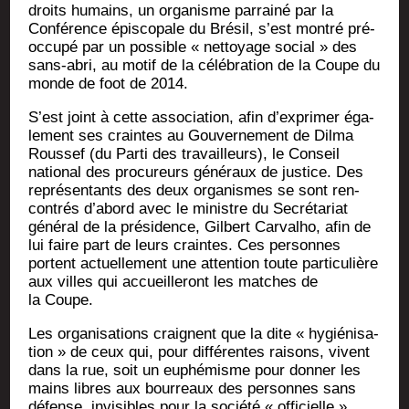
droits humains, un orga­nisme par­rai­né par la
Confé­rence épis­co­pale du Bré­sil, s’est mon­tré pré­
oc­cu­pé par un pos­sible « net­toyage social » des
sans-abri, au motif de la célé­bra­tion de la Coupe du
monde de foot de 2014.
S’est joint à cette asso­cia­tion, afin d’exprimer éga­
le­ment ses craintes au Gou­ver­ne­ment de Dil­ma
Rous­sef (du Par­ti des tra­vailleurs), le Conseil
natio­nal des pro­cu­reurs géné­raux de jus­tice. Des
repré­sen­tants des deux orga­nismes se sont ren­
con­trés d’abord avec le ministre du Secré­ta­riat
géné­ral de la pré­si­dence, Gil­bert Car­val­ho, afin de
lui faire part de leurs craintes. Ces per­sonnes
portent actuel­le­ment une atten­tion toute par­ti­cu­lière
aux villes qui accueille­ront les matches de
la Coupe.
Les orga­ni­sa­tions craignent que la dite « hygié­ni­sa­
tion » de ceux qui, pour dif­fé­rentes rai­sons, vivent
dans la rue, soit un euphé­misme pour don­ner les
mains libres aux bour­reaux des per­sonnes sans
défense, invi­sibles pour la socié­té « offi­cielle »,