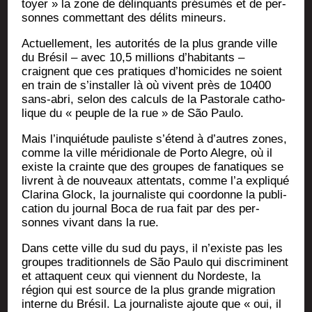
toyer » la zone de délin­quants pré­su­més et de per­
sonnes com­met­tant des délits mineurs.
Actuel­le­ment, les auto­ri­tés de la plus grande ville
du Bré­sil – avec 10,5 mil­lions d’habitants –
craignent que ces pra­tiques d’homicides ne soient
en train de s’installer là où vivent près de 10400
sans-abri, selon des cal­culs de la Pas­to­rale catho­
lique du « peuple de la rue » de São Paulo.
Mais l’inquiétude pau­liste s’étend à d’autres zones,
comme la ville méri­dio­nale de Por­to Alegre, où il
existe la crainte que des groupes de fana­tiques se
livrent à de nou­veaux atten­tats, comme l’a expli­qué
Cla­ri­na Glock, la jour­na­liste qui coor­donne la publi­
ca­tion du jour­nal Boca de rua fait par des per­
sonnes vivant dans la rue.
Dans cette ville du sud du pays, il n’existe pas les
groupes tra­di­tion­nels de São Pau­lo qui dis­cri­minent
et attaquent ceux qui viennent du Nor­deste, la
région qui est source de la plus grande migra­tion
interne du Bré­sil. La jour­na­liste ajoute que « oui, il