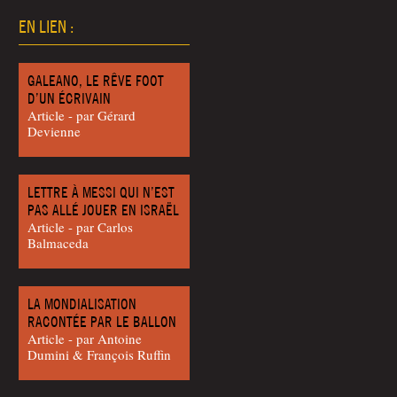
EN LIEN :
GALEANO, LE RÊVE FOOT
D’UN ÉCRIVAIN
Article - par Gérard
Devienne
LETTRE À MESSI QUI N’EST
PAS ALLÉ JOUER EN ISRAËL
Article - par Car­los
Balmaceda
LA MONDIALISATION
RACONTÉE PAR LE BALLON
Article - par Antoine
Dumi­ni & Fran­çois Ruffin