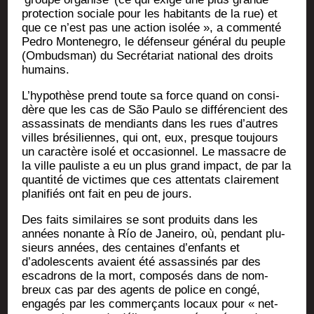
pro­tec­tion sociale pour les habi­tants de la rue) et
que ce n’est pas une action iso­lée », a com­men­té
Pedro Mon­te­ne­gro, le défen­seur géné­ral du peuple
(Ombuds­man) du Secré­ta­riat natio­nal des droits
humains.
L’hypothèse prend toute sa force quand on consi­
dère que les cas de São Pau­lo se dif­fé­ren­cient des
assas­si­nats de men­diants dans les rues d’autres
villes bré­si­liennes, qui ont, eux, presque tou­jours
un carac­tère iso­lé et occa­sion­nel. Le mas­sacre de
la ville pau­liste a eu un plus grand impact, de par la
quan­ti­té de vic­times que ces atten­tats clai­re­ment
pla­ni­fiés ont fait en peu de jours.
Des faits simi­laires se sont pro­duits dans les
années nonante à Río de Janei­ro, où, pen­dant plu­
sieurs années, des cen­taines d’enfants et
d’adolescents avaient été assas­si­nés par des
esca­drons de la mort, com­po­sés dans de nom­
breux cas par des agents de police en congé,
enga­gés par les com­mer­çants locaux pour « net­