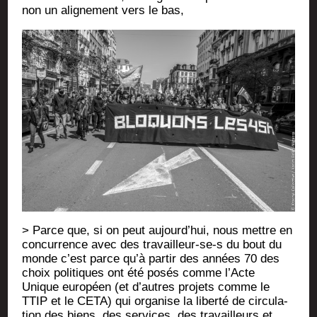
non un ali­gne­ment vers le bas,
> Parce que, si on peut aujourd’­hui, nous mettre en
concur­rence avec des tra­vailleur-se‑s du bout du
monde c’est parce qu’à par­tir des années 70 des
choix poli­tiques ont été posés comme l’Acte
Unique euro­péen (et d’autres pro­jets comme le
TTIP et le CETA) qui orga­nise la liber­té de cir­cu­la­
tion des biens, des ser­vices, des tra­vailleurs et