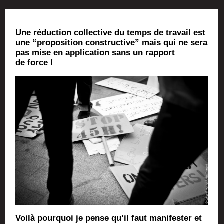
Une réduc­tion col­lec­tive du temps de tra­vail est
une “pro­po­si­tion construc­tive” mais qui ne sera
pas mise en appli­ca­tion sans un rap­port
de force !
Voi­là pour­quoi je pense qu’il faut mani­fes­ter et