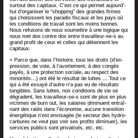
sur­tout des capi­taux. C’est ce qui per­met aujourd’­
hui d’or­ga­ni­ser le “shop­ping” des grandes firmes
qui choi­sissent les para­dis fis­caux et les pays où
les condi­tions de tra­vail sont les moins bonnes.
Nous refu­sons de nous sou­mettre à une logique qui
nous met dos contre dos entre tra­vailleur-se‑s au
grand pro­fit de ceux et celles qui détiennent les
capitaux.
> Parce que, dans l’his­toire, tous les droits (d’ex­
pres­sion, de vote, à l’a­vor­te­ment, à des congés
payés, à une pro­tec­tion sociale, au res­pect des
mino­ri­tés…) ont été le résul­tat de luttes … Tout ce
qui a été essayé d’autre n’a pas eu de résul­tats
tan­gibles. Sans luttes, nos condi­tions de vie se
dégradent, les tra­vailleur-se‑s sont de plus en plus
vic­times de burn out, les salaires dimi­nuent entraî­
nant des ratés dans l’é­co­no­mie, aucune tran­si­tion
éner­gé­tique n’est envi­sa­gée (le sec­teur des hydro­
car­bures ne veut pas voir ses pro­fits dimi­nuer), les
ser­vices publics sont pri­va­ti­sés, etc, etc.