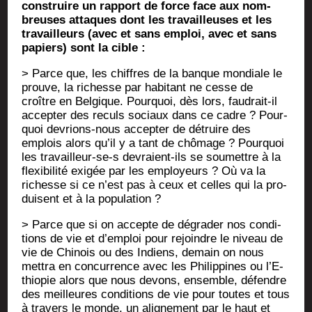
construire un rap­port de force face aux nom­
breuses attaques dont les tra­vailleuses et les
tra­vailleurs (avec et sans emploi, avec et sans
papiers) sont la cible :
> Parce que, les chiffres de la banque mon­diale le
prouve, la richesse par habi­tant ne cesse de
croître en Bel­gique. Pour­quoi, dès lors, fau­drait-il
accep­ter des reculs sociaux dans ce cadre ? Pour­
quoi devrions-nous accep­ter de détruire des
emplois alors qu’il y a tant de chô­mage ? Pour­quoi
les tra­vailleur-se‑s devraient-ils se sou­mettre à la
flexi­bi­li­té exi­gée par les employeurs ? Où va la
richesse si ce n’est pas à ceux et celles qui la pro­
duisent et à la population ?
> Parce que si on accepte de dégra­der nos condi­
tions de vie et d’emploi pour rejoindre le niveau de
vie de Chi­nois ou des Indiens, demain on nous
met­tra en concur­rence avec les Phi­lip­pines ou l’E­
thio­pie alors que nous devons, ensemble, défendre
des meilleures condi­tions de vie pour toutes et tous
à tra­vers le monde, un ali­gne­ment par le haut et