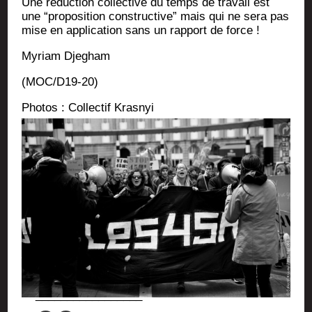
Une réduc­tion col­lec­tive du temps de tra­vail est
une “pro­po­si­tion construc­tive” mais qui ne sera pas
mise en appli­ca­tion sans un rap­port de force !
Myriam Dje­gham
(MOC/D19-20)
Pho­tos : Col­lec­tif Krasnyi