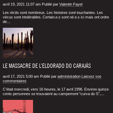
avril 19, 2021 11:07 am
Publié par
Valentin Fayet
Les récits sont nom­breux. Les his­toires sont tou­chantes. Les
vécus sont into­lé­rables. Certain.e.s sont né.e.s ici mais ont ordre
de…
LE MASSACRE DE L’ELDORADO DO CARAJÁS
avril 17, 2021 5:00 am
Publié par
administration
Laissez vos
commentaires
C’était mer­cre­di, vers 16 heures, le 17 avril 1996. Envi­ron quinze
cents per­sonnes se trou­vaient au cam­pe­ment “cur­va do S”,…