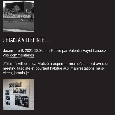
J’ÉTAIS À VILLEPINTE…
décembre 9, 2021 12:36 pm
Publié par
Valentin Fayet
Laissez
vos commentaires
J’étais à Villepinte… Moti­vé à expri­mer mon désac­cord avec un
mee­ting fas­ciste et pour­tant habi­tué aux mani­fes­ta­tions mus­
clées, jamais je…