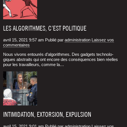
LES ALGORITHMES, C’EST POLITIQUE
avril 15, 2021 9:57 am
Publié par
administration
Laissez vos
commentaires
Nous vivons entou­rés d’al­go­rithmes. Des gad­gets tech­no­lo­
giques abs­traits qui ont encore des consé­quences bien réelles
pour les tra­vailleurs, comme la…
INTIMIDATION, EXTORSION, EXPULSION
avril 15, 2021 9:01 am
Publié par
administration
Laissez vos