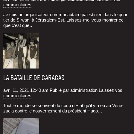
commentaires
Je suis un orga­ni­sa­teur com­mu­nau­taire pales­ti­nien dans le quar­
tier de Sil­wan, à Jéru­sa­lem-Est. Lais­sez-moi vous mon­trer ce
que c’est que…
LA BATAILLE DE CARACAS
avril 11, 2021 12:40 am
Publié par
administration
Laissez vos
commentaires
Tout le monde se sou­vient du coup d’É­tat qu’il y a eu au Vene­
zue­la contre le gou­ver­ne­ment du pré­sident Hugo…