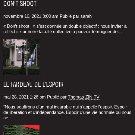
DON’T SHOOT
novembre 10, 2021 9:00 am
Publié par
sarah
« Don’t shoot ! » s’est don­née un double objec­tif : nous invi­ter à
réflé­chir sur notre facul­té col­lec­tive à pou­voir témoi­gner de…
LE FARDEAU DE L’ESPOIR
mai 28, 2021 1:26 pm
Publié par
Thomas ZIN TV
“Nous souf­frons d’un mal incu­rable qui s’appelle l’espoir. Espoir
de libé­ra­tion et d’indépendance. Espoir d’une vie nor­male où nous
ne…