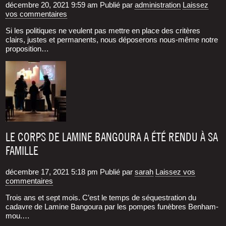
décembre 20, 2021 9:59 am
Publié par
administration
Laissez
vos commentaires
Si les poli­tiques ne veulent pas mettre en place des cri­tères
clairs, justes et per­ma­nents, nous dépo­se­rons nous-même notre
pro­po­si­tion…
LE CORPS DE LAMINE BANGOURA A ÉTÉ RENDU À SA
FAMILLE
décembre 17, 2021 5:18 pm
Publié par
sarah
Laissez vos
commentaires
Trois ans et sept mois. C’est le temps de séques­tra­tion du
cadavre de Lamine Ban­gou­ra par les pompes funèbres Ben­ham­
mou.…