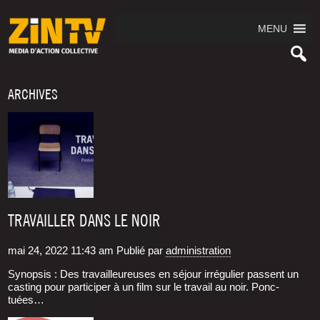
MENU
ARCHIVES
TRAVAILLER DANS LE NOIR
mai 24, 2022 11:43 am
Publié par
administration
Synopsis : Des tra­vailleu­reuses en séjour irré­gu­lier passent un
cas­ting pour par­ti­ci­per à un film sur le tra­vail au noir. Ponc­
tuées…