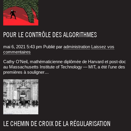
POUR LE CONTRÔLE DES ALGORITHMES
mai 6, 2021 5:43 pm
Publié par
administration
Laissez vos
commentaires
Cathy O’Neil, mathé­ma­ti­cienne diplô­mée de Har­vard et post-doc
au Mas­sa­chu­setts Ins­ti­tute of Tech­no­lo­gy — MIT, a été l’une des
pre­mières à sou­li­gner…
LE CHEMIN DE CROIX DE LA RÉGULARISATION