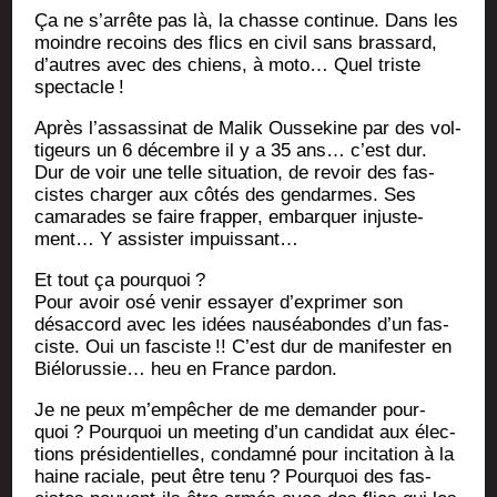
Ça ne s’arrête pas là, la chasse conti­nue. Dans les
moindre recoins des flics en civil sans bras­sard,
d’autres avec des chiens, à moto… Quel triste
spec­tacle
!
Après l’assassinat de Malik Ous­se­kine par des vol­
ti­geurs un 6 décembre il y a 35 ans… c’est dur.
Dur de voir une telle situa­tion, de revoir des fas­
cistes char­ger aux côtés des gen­darmes. Ses
cama­rades se faire frap­per, embar­quer injus­te­
ment… Y assis­ter impuissant…
Et tout ça pour­quoi
?
Pour avoir osé venir essayer d’exprimer son
désac­cord avec les idées nau­séa­bondes d’un fas­
ciste. Oui un fas­ciste
!! C’est dur de mani­fes­ter en
Bié­lo­rus­sie… heu en France pardon.
Je ne peux m’empêcher de me deman­der pour­
quoi
? Pour­quoi un mee­ting d’un can­di­dat aux élec­
tions pré­si­den­tielles, condam­né pour inci­ta­tion à la
haine raciale, peut être tenu
? Pour­quoi des fas­