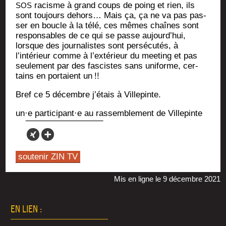
racisme à grand coups de poing et rien, ils
SOS
sont tou­jours dehors… Mais ça, ça ne va pas pas­
ser en boucle à la télé, ces mêmes chaînes sont
res­pon­sables de ce qui se passe aujourd’hui,
lorsque des jour­na­listes sont per­sé­cu­tés, à
l’intérieur comme à l’extérieur du mee­ting et pas
seule­ment par des fas­cistes sans uni­forme, cer­
tains en por­taient un
!!
Bref ce 5 décembre j’étais à Villepinte.
un·e participant·e au ras­sem­ble­ment de Villepinte
soutenir ZIN TV
Mis en ligne le 9 décembre 2021
EN LIEN :