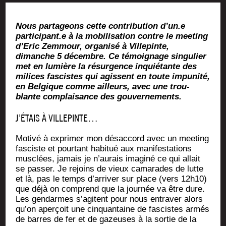
Nous par­ta­geons cette contri­bu­tion d’un.e
participant.e à la mobi­li­sa­tion contre le mee­ting
d’E­ric Zem­mour, orga­ni­sé à Vil­le­pinte,
dimanche 5 décembre. Ce témoi­gnage sin­gu­lier
met en lumière la résur­gence inquié­tante des
milices fas­cistes qui agissent en toute impu­ni­té,
en Bel­gique comme ailleurs, avec une trou­
blante com­plai­sance des gouvernements.
J’ÉTAIS À VILLEPINTE…
Moti­vé à expri­mer mon désac­cord avec un mee­ting
fas­ciste et pour­tant habi­tué aux mani­fes­ta­tions
mus­clées, jamais je n’aurais ima­gi­né ce qui allait
se pas­ser. Je rejoins de vieux cama­rades de lutte
et là, pas le temps d’arriver sur place (vers 12h10)
que déjà on com­prend que la jour­née va être dure.
Les gen­darmes s’agitent pour nous entra­ver alors
qu’on aper­çoit une cin­quan­taine de fas­cistes armés
de barres de fer et de gazeuses à la sor­tie de la