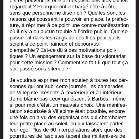
cistes peuvent-ils être armés avec des flics qui les
regardent
? Pour­quoi ont-il char­gé côte à côte,
sans que per­sonne ne dise rien
? Quelles sont les
rai­sons qui poussent le pou­voir en place, la pré­fec­
ture, à répri­mer à ce point une contre-mani­fes­ta­tion
où il n’y a eu aucun trouble à l’ordre public. Que se
passe-t-il dans les rangs de ces flics pour qu’ils
soient à ce point hai­neux et dépour­vus
d’empathie
? Est-ce dû à des moti­va­tions poli­
tiques
? Un enga­ge­ment sur la base du volon­ta­riat
pour cette mis­sion
? Com­ment se fait-il que tout ça
soit pas­sé sous silence
?
Je vou­drais expri­mer mon sou­tien à toutes les per­
sonnes qui ont subi cette jour­née, les cama­rades
de Vil­le­pinte pré­sents à l’extérieur et à l’intérieur.
Je ne blâme pas ceux qui étaient à Bar­bès, même
si pour moi c’était un mau­vais choix. Une mani­fes­
ta­tion sécu­ri­sée à Vil­le­pinte était pos­sible, encore
une fois on a vu des orga­ni­sa­tions qui cher­chaient
leur petite place au soleil, ou qui lais­saient par­ler
leur ego. Plus de 60 inter­pel­la­tions alors que des
pour­ri­tures de fas­cistes tapent des mili­tant-e‑s de