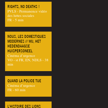
RIGHTS, NO DEATHS !
PVLS - Permanence vidéo
des luttes sociales
FR - 5 min
NOUS, LES DOMESTIQUES
MODERNES // WIJ, HET
HEDENDAAGSE
HUISPERSONEEL
Cinéma d’urgence
VO - st FR, EN, NDLS - 38
min
QUAND LA POLICE TUE
Cinéma d’urgence
FR - 60 min
L’HISTOIRE DES LIONS