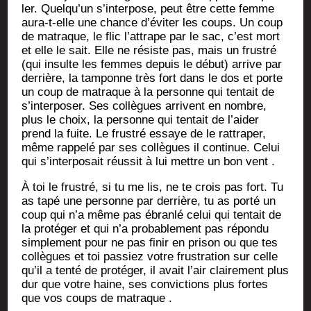
ler. Quelqu’un s’interpose, peut être cette femme
aura-t-elle une chance d’éviter les coups. Un coup
de matraque, le flic l’attrape par le sac, c’est mort
et elle le sait. Elle ne résiste pas, mais un frus­tré
(qui insulte les femmes depuis le début) arrive par
der­rière, la tam­ponne très fort dans le dos et porte
un coup de matraque à la per­sonne qui ten­tait de
s’interposer. Ses col­lègues arrivent en nombre,
plus le choix, la per­sonne qui ten­tait de l’aider
prend la fuite. Le frus­tré essaye de le rat­tra­per,
même rap­pe­lé par ses col­lègues il conti­nue. Celui
qui s’interposait réus­sit à lui mettre un bon vent .
À toi le frus­tré, si tu me lis, ne te crois pas fort. Tu
as tapé une per­sonne par der­rière, tu as por­té un
coup qui n’a même pas ébran­lé celui qui ten­tait de
la pro­té­ger et qui n’a pro­ba­ble­ment pas répon­du
sim­ple­ment pour ne pas finir en pri­son ou que tes
col­lègues et toi pas­siez votre frus­tra­tion sur celle
qu’il a ten­té de pro­té­ger, il avait l’air clai­re­ment plus
dur que votre haine, ses convic­tions plus fortes
que vos coups de matraque .