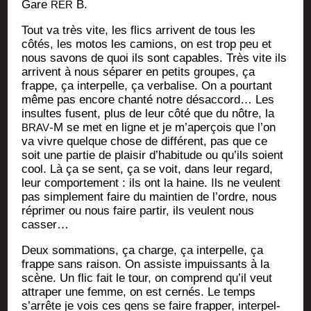
Gare
B.
RER
Tout va très vite, les flics arrivent de tous les
côtés, les motos les camions, on est trop peu et
nous savons de quoi ils sont capables. Très vite ils
arrivent à nous sépa­rer en petits groupes, ça
frappe, ça inter­pelle, ça ver­ba­lise. On a pour­tant
même pas encore chan­té notre désac­cord… Les
insultes fusent, plus de leur côté que du nôtre, la
-M se met en ligne et je m’aperçois que l’on
BRAV
va vivre quelque chose de dif­fé­rent, pas que ce
soit une par­tie de plai­sir d’habitude ou qu’ils soient
cool. Là ça se sent, ça se voit, dans leur regard,
leur com­por­te­ment : ils ont la haine. Ils ne veulent
pas sim­ple­ment faire du main­tien de l’ordre, nous
répri­mer ou nous faire par­tir, ils veulent nous
casser…
Deux som­ma­tions, ça charge, ça inter­pelle, ça
frappe sans rai­son. On assiste impuis­sants à la
scène. Un flic fait le tour, on com­prend qu’il veut
attra­per une femme, on est cer­nés. Le temps
s’arrête je vois ces gens se faire frap­per, inter­pel­