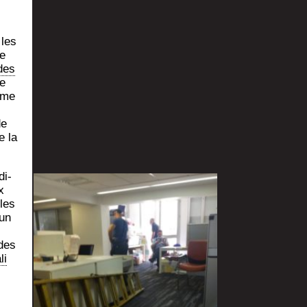
 les
ue
 des
de
mme
de
e la
di­
x
lles
’un
 des
li