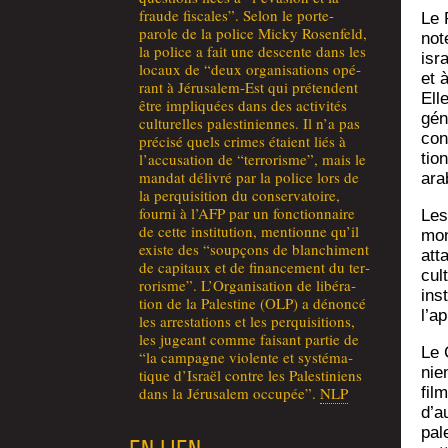
fraude fis­cales”. Selon le porte-
Le R
parole de la police Micky Rosen­feld,
not
la police a fait une des­cente dans les
isra
locaux de “deux orga­ni­sa­tions opé­
et à
rant à Jéru­sa­lem-Est qui pré­tendent
Ell
être impli­quées dans des acti­vi­tés
gén
cultu­relles pales­ti­niennes. Il n’a pas
conf
pré­ci­sé quels crimes étaient liés à
l’ac­cu­sa­tion de “ter­ro­risme”, mais le
tion
man­dat déli­vré par la police lors de
ara
la per­qui­si­tion du conser­va­toire,
four­ni à l’AFP par un fonc­tion­naire
Les
de cette ins­ti­tu­tion, men­tionne qu’il
mont
existe des “soup­çons de blan­chi­ment
atta
de capi­taux et de finan­ce­ment du ter­
cul
ro­risme”. L’Or­ga­ni­sa­tion de libé­ra­
ins
tion de la Pales­tine (OLP) a dénon­cé
l’ap
les arres­ta­tions et les per­qui­si­tions,
les jugeant comme fai­sant par­tie de
Le C
“la cam­pagne vio­lente et sys­té­ma­
nie
tique d’Is­raël contre les Pales­ti­niens
dans la Jéru­sa­lem occu­pée”.
NLP
film
d’a
pal