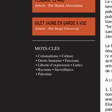
Le 
Article - Par Shahd Abu­sa­la­ma
lem
pal
pub
tion
GILET JAUNE EN GARDE À VUE
“for
Article - Par Serge Grossvak
sanc
Jer
Le R
MOTS-CLÉS
dou
Colonialisme
Culture
ry 
Droits humains
Fascisme
acti
Liberté d’expression
Luttes
arti
Racisme
Surveillance
de 
Palestine
À c
1. D
tio
ent
Eli
pal