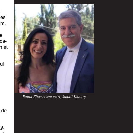
e
nes
em.
de
­ca­
n et
ul
Rania Elias et son mari, Suhail Khoury
s de
sé