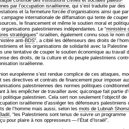
­taque conti­nue des ins­ti­tu­tions civiles et sociales pales­ti­
nes par l’oc­cu­pa­tion israé­lienne
, qui s’est tra­duite par des
s­ta­tions et la fer­me­ture for­cée d’or­ga­ni­sa­tions ain­si que par
cam­pagne inter­na­tio­nale de dif­fa­ma­tion qui tente de cou­per
­sources, le finan­ce­ment et même le sou­tien moral et poli­tiq
orga­ni­sa­tions pales­ti­niennes indé­pen­dantes. Le “
minis­tère
ires stra­té­giques
” israé­lien, éga­le­ment connu sous le nom 
is­tère anti-
BDS
”, a ciblé les défen­seurs des droits de l’ho
s­ti­niens et les orga­ni­sa­tions de soli­da­ri­té avec la Pales­tine
 une ten­ta­tive de cou­per le sou­tien éco­no­mique au tra­vail 
ense des droits, de la culture et du peuple pales­ti­niens contr
­ni­sa­tion israélienne.
­nion euro­péenne s’est ren­due com­plice de ces attaques, mo
nt ses direc­tives et contrats de finan­ce­ment pour impo­ser au
­ni­sa­tions pales­ti­niennes des normes poli­tiques condi­tion­ne
ant à les empê­cher de tra­vailler avec qui­conque fait par­tie d
ti poli­tique pales­ti­nien. Cela sert non seule­ment l’ob­jec­tif de
­cu­pa­tion israé­lienne d’as­sié­ger les défen­seurs pales­ti­niens
its de l’homme mais aus­si, selon les
mots de Lub­nah Sho­ma­
Badil
, “les Pales­ti­niens sont tenus de suivre un pro­gramme
çu pour plaire à nos oppres­seurs — l’É­tat d’Israël”.