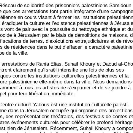
éseau de soli­da­ri­té des pri­son­niers pales­ti­niens Sami­doun
e que ces arres­ta­tions font par­tie inté­grante d’une cam­pagn
é­lienne en cours visant à fer­mer les ins­ti­tu­tions pales­ti­nien
 éra­di­quer la culture et l’exis­tence pales­ti­niennes à Jéru­sa­l
es vont de pair avec la pour­suite du net­toyage eth­nique et du
o­cide à Jéru­sa­lem par le biais de démo­li­tions de mai­sons, 
is­ca­tions de terres, d’exé­cu­tions extra­ju­di­ciaires et de révo
s de rési­dences dans le but d’ef­fa­cer le carac­tère pales­ti­nie
be de la ville.
 arres­ta­tions de Rania Elias, Suhail Khou­ry et Daoud al-Gho
rent clai­re­ment qu’Is­raël inten­si­fie une fois de plus ses
ques contre les ins­ti­tu­tions cultu­relles pales­ti­niennes et la
ture pales­ti­nienne elle-même dans la ville. Nous deman­dons
­tam­ment à tous les artistes de s’ex­pri­mer et de se joindre à
­pel pour leur libé­ra­tion immédiate.
entre cultu­rel Yabous est une ins­ti­tu­tion cultu­relle pales­ti­
nne dans la Jéru­sa­lem occu­pée qui orga­nise des pro­jec­tion
s, des repré­sen­ta­tions théâ­trales, des fes­ti­vals de contes et
utres évé­ne­ments cultu­rels pour célé­brer le pro­fond héri­tage
es­ti­nien de Jéru­sa­lem. Récem­ment, Suhail Khou­ry a com­po­