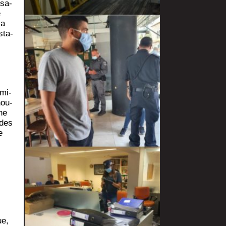
­sa­
e
 a
­ta­
ami­
hou­
ne
 des
e
ue,