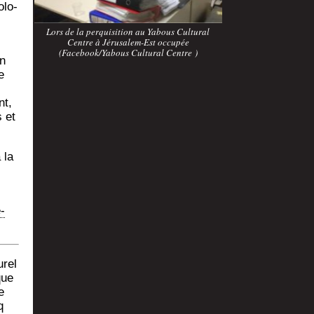
olo­
Lors de la per­qui­si­tion au Yabous Cultu­ral
Centre à Jéru­sa­lem-Est occu­pée
(Facebook/Yabous Cultu­ral Centre )
en
e
nt,
s et
 la
­
­rel
que
e
q