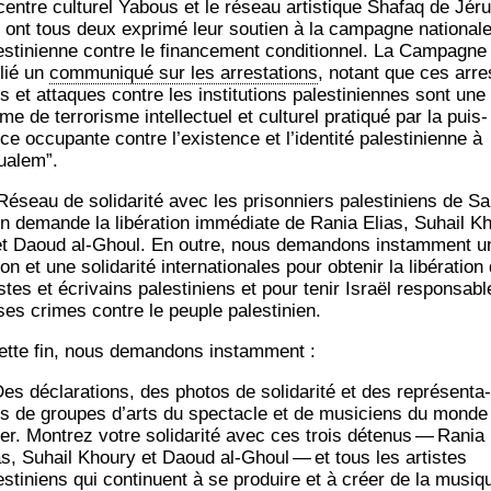
centre cultu­rel Yabous et le réseau artis­tique Sha­faq de Jéru
 ont tous deux expri­mé leur sou­tien à la cam­pagne natio­nal
es­ti­nienne contre le finan­ce­ment condi­tion­nel. La Cam­pagne
lié un
com­mu­ni­qué sur les arres­ta­tions
, notant que ces arres
s et attaques contre les ins­ti­tu­tions pales­ti­niennes sont une
me de ter­ro­risme intel­lec­tuel et cultu­rel pra­ti­qué par la puis­
e occu­pante contre l’exis­tence et l’i­den­ti­té pales­ti­nienne à
ualem”.
éseau de soli­da­ri­té avec les pri­son­niers pales­ti­niens de S
n demande la libé­ra­tion immé­diate de Rania Elias, Suhail K
et Daoud al-Ghoul. En outre, nous deman­dons ins­tam­ment u
on et une soli­da­ri­té inter­na­tio­nales pour obte­nir la libé­ra­tion
stes et écri­vains pales­ti­niens et pour tenir Israël res­pon­sabl
ses crimes contre le peuple palestinien.
ette fin, nous deman­dons instamment :
es décla­ra­tions, des pho­tos de soli­da­ri­té et des repré­sen­ta­
ns de groupes d’arts du spec­tacle et de musi­ciens du monde
ier. Mon­trez votre soli­da­ri­té avec ces trois déte­nus — Rania
as, Suhail Khou­ry et Daoud al-Ghoul — et tous les artistes
es­ti­niens qui conti­nuent à se pro­duire et à créer de la musiq