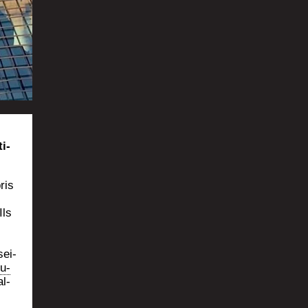
ti­
ris
Ils
sei­
u­
al-