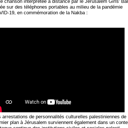
te chan­son inter­pré­tée à dis­tance par le Jeru­sa­lem Girls’ Ba
­mée sur des télé­phones por­tables au milieu de la pan­dé­mie
ID-19, en com­mé­mo­ra­tion de la Nakba :
arres­ta­tions de per­son­na­li­tés cultu­relles pales­ti­niennes de
­mier plan à Jéru­sa­lem sur­viennent éga­le­ment dans un cont