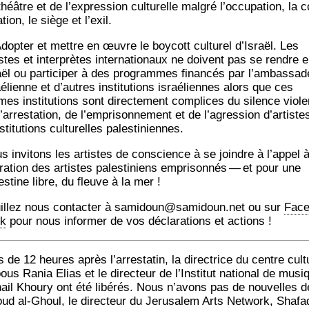
héâtre et de l’ex­pres­sion cultu­relle mal­gré l’oc­cu­pa­tion, la c
a­tion, le siège et l’exil.
Adop­ter et mettre en œuvre le boy­cott cultu­rel d’Is­raël. Les
istes et inter­prètes inter­na­tio­naux ne doivent pas se rendre 
aël ou par­ti­ci­per à des pro­grammes finan­cés par l’am­bas­sad
é­lienne et d’autres ins­ti­tu­tions israé­liennes alors que ces
es ins­ti­tu­tions sont direc­te­ment com­plices du silence viole
’ar­res­ta­tion, de l’emprisonnement et de l’a­gres­sion d’ar­tiste
s­ti­tu­tions cultu­relles palestiniennes.
s invi­tons les artistes de conscience à se joindre à l’ap­pel à
­ra­tion des artistes pales­ti­niens empri­son­nés — et pour une
es­tine libre, du fleuve à la mer !
illez nous contac­ter à samidoun@samidoun.net ou sur
Face
k
pour nous infor­mer de vos décla­ra­tions et actions !
 de 12 heures après l’ar­res­ta­tin, la direc­trice du centre cultu
ous Rania Elias et le direc­teur de l’Ins­ti­tut natio­nal de musi
ail Khou­ry ont été libé­rés. Nous n’a­vons pas de nou­velles d
ud al-Ghoul, le direc­teur du Jeru­sa­lem Arts Net­work, Shafa