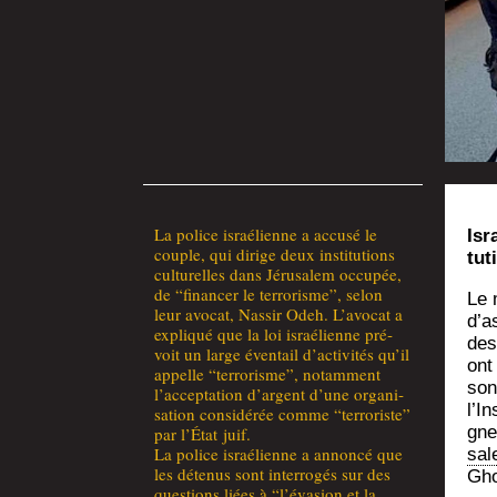
La police israé­lienne a accu­sé le
Isr
couple, qui dirige deux ins­ti­tu­tions
tu­
cultu­relles dans Jéru­sa­lem occu­pée,
de “finan­cer le ter­ro­risme”, selon
Le m
leur avo­cat, Nas­sir Odeh. L’a­vo­cat a
d’a
expli­qué que la loi israé­lienne pré­
des
voit un large éven­tail d’ac­ti­vi­tés qu’il
ont 
appelle “ter­ro­risme”, notam­ment
son
l’ac­cep­ta­tion d’argent d’une orga­ni­
l’In
sa­tion consi­dé­rée comme “ter­ro­riste”
gne
par l’É­tat juif.
La police israé­lienne a annon­cé que
sa­
les déte­nus sont inter­ro­gés sur des
Gho
ques­tions liées à “l’é­va­sion et la