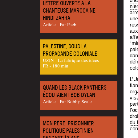
d’at
LETTRE OUVERTE À LA
nien
CHANTEUSE MAROCAINE
arre
HINDI ZAHRA
une 
Article - Par Pac­bi
res
aux 
affa
“min
PALESTINE, SOUS LA
pale
PROPAGANDE COLONIALE
dans
UZIN - La fabrique des idées
déf
FR - 180 min
colo
L’U
fia
QUAND LES BLACK PANTHERS
orga
ÉCOUTAIENT BOB DYLAN
vis
Article - Par Bob­by Seale
par­
l’oc
dro
MON PÈRE, PRISONNIER
du 
con
POLITIQUE PALESTINIEN
PENDANT 13 ANS