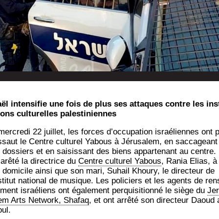
aël inten­si­fie une fois de plus ses attaques contre les ins­
tions cultu­relles palestiniennes
er­cre­di 22 juillet, les forces d’oc­cu­pa­tion israé­liennes ont p
s­saut le Centre cultu­rel Yabous à Jéru­sa­lem, en sac­ca­geant
 dos­siers et en sai­sis­sant des biens appar­te­nant au centre. 
arê­té la direc­trice du
Centre cultu­rel Yabous
, Rania Elias, à
 domi­cile ain­si que son mari, Suhail Khou­ry, le direc­teur de
s­ti­tut natio­nal de musique.
Les poli­ciers et les agents de ren­
­ment israé­liens ont
éga­le­ment per­qui­si­tion­né le siège du
Jer
lem Arts Net­work, Sha­faq
, et ont arrê­té son direc­teur Daoud 
ul.