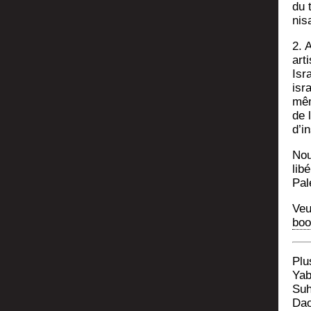
du t
ni­s
2. 
art
Isr
isra
mêm
de l
d’in
Nou
libé
Pal
Veu
boo
Plus
Yab
Suh
Dao