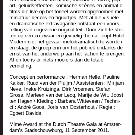
art, geluid­sef­fec­ten, komische scènes en ani­ma­tie­
films die live op het toneel wor­den opge­no­men met
minia­tuur decors en figuurtjes. Met al die visuele
en dra­ma­tische extra­va­gan­tie onts­taat een voors­
tel­ling van onge­ziene ori­gi­na­li­teit. Door zich te stor­
ten op een zo zwaar en gevoe­lig the­ma, loopt Hotel
Modern niet het gevaar melo­dra­ma­tisch te wor­den
en slaagt de groep erin om het publiek ondanks de
ernst van het onder­werp aan het lachen te bren­gen.
Af en toe is er niets mooiers dan de totale
vernieling.
Concept en per­for­mance : Her­man Helle, Pau­line
Kal­ker, Ruud van der Plui­jm / Assis­ten­ten : Miri­jam
Neve, Ineke Krui­zin­ga, Dirk Vroe­men, Ste­fan
Gross, Mar­leen van der Lecq, Marije de Wit, Joost
ten Hagen / Kle­ding : Bar­ba­ra Wit­te­veen / Tech­ni­
ci : André Goos, Joris van Oos­te­rhout / Regie :
Egbert Davids
Mime Award at the Dutch Theatre Gala at Amster­
dam’s Stad­schouw­burg, 11 Sep­tem­ber 2011.