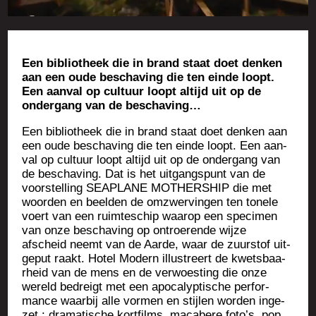
Een biblio­theek die in brand staat doet den­ken
aan een oude bes­cha­ving die ten einde loopt.
Een aan­val op cultuur loopt alti­jd uit op de
onder­gang van de beschaving…
Een biblio­theek die in brand staat doet den­ken aan
een oude bes­cha­ving die ten einde loopt. Een aan­
val op cultuur loopt alti­jd uit op de onder­gang van
de bes­cha­ving. Dat is het uit­gang­spunt van de
voors­tel­ling SEAPLANE MOTHERSHIP die met
woor­den en beel­den de omz­wer­vin­gen ten tonele
voert van een ruim­tes­chip waa­rop een spe­ci­men
van onze bes­cha­ving op ontroe­rende wijze
afscheid neemt van de Aarde, waar de zuurs­tof uit­
ge­put raakt. Hotel Modern illus­treert de kwets­baa­
rheid van de mens en de ver­woes­ting die onze
wereld bedreigt met een apo­ca­lyp­tische per­for­
mance waar­bij alle vor­men en sti­j­len wor­den inge­
zet : dra­ma­tische kort­films, maca­bere foto’s, pop