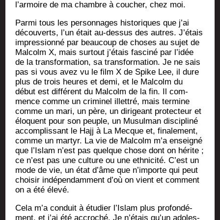
l’armoire de ma chambre à cou­cher, chez moi.
Par­mi tous les per­son­nages his­to­riques que j’ai
décou­verts, l’un était au-des­sus des autres. J’étais
impres­sion­né par beau­coup de choses au sujet de
Mal­colm X, mais sur­tout j’étais fas­ci­né par l’idée
de la trans­for­ma­tion, sa trans­for­ma­tion. Je ne sais
pas si vous avez vu le film X de Spike Lee, il dure
plus de trois heures et demi, et le Mal­colm du
début est dif­fé­rent du Mal­colm de la fin. Il com­
mence comme un cri­mi­nel illet­tré, mais ter­mine
comme un mari, un père, un diri­geant pro­tec­teur et
élo­quent pour son peuple, un Musul­man dis­ci­pli­né
accom­plis­sant le Hajj à La Mecque et, fina­le­ment,
comme un mar­tyr. La vie de Mal­colm m’a ensei­gné
que l’Islam n’est pas quelque chose dont on hérite ;
ce n’est pas une culture ou une eth­ni­ci­té. C’est un
mode de vie, un état d’âme que n’importe qui peut
choi­sir indé­pen­dam­ment d’où on vient et com­ment
on a été élevé.
Cela m’a conduit à étu­dier l’Islam plus pro­fon­dé­
ment, et j’ai été accro­ché. Je n’étais qu’un ado­les­