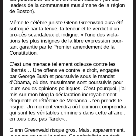
lea­ders de la com­mu­nau­té musul­mane de la région
de Boston).
Même le célèbre juriste Glenn Green­wald aura été
suf­fo­qué par la tenue, la teneur et le ver­dict d’un
pro-cès scan­da­leux et indigne, « l’une des vio­la­
tions les plus insignes de la libre expres­sion pour­
tant garan­tie par le Pre­mier amen­de­ment de la
Constitution.
C’est une menace tel­le­ment odieuse contre les
liber­tés… Une offen­sive contre le droit, enga­gée
par George Bush et pour­sui­vie sous le man­dat
d’Obama, où des musul­mans sont pour­sui­vis pour
leurs seules opi­nions poli­tiques. C’est pour­quoi, j’ai
mis sur mon blog la décla­ra­tion incroya­ble­ment
élo­quente et réflé­chie de Mehan­na. J’en prends le
risque. Un moment vien­dra où l’opinion com­pren­dra
qui sont les véri­tables cri­mi­nels dans cette affaire :
en tous cas, pas Tarek»…
Glenn Green­wald risque gros. Mais, appa­rem­ment,