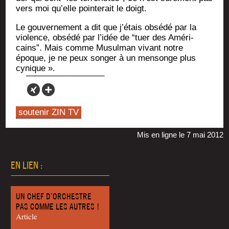
vers moi qu’elle poin­te­rait le doigt.
Le gou­ver­ne­ment a dit que j’étais obsé­dé par la
vio­lence, obsé­dé par l’idée de “tuer des Amé­ri­
cains”. Mais comme Musul­man vivant notre
époque, je ne peux son­ger à un men­songe plus
cynique ».
soutenir ZIN TV
Mis en ligne le 7 mai 2012
EN LIEN :
UN CHEF D’ORCHESTRE
PAS COMME LES AUTRES !
Article