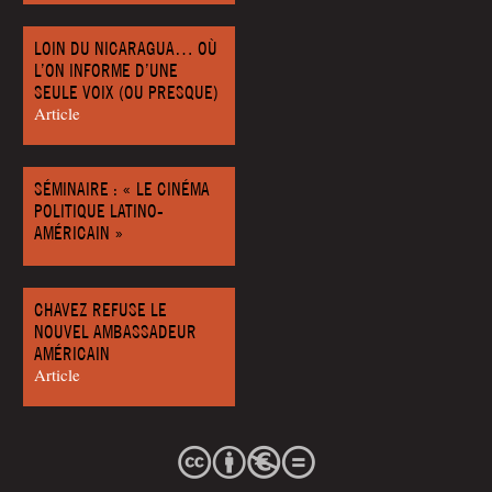
LOIN DU NICARAGUA… OÙ
L’ON INFORME D’UNE
SEULE VOIX (OU PRESQUE)
Article
SÉMINAIRE : « LE CINÉMA
POLITIQUE LATINO-
AMÉRICAIN »
CHAVEZ REFUSE LE
NOUVEL AMBASSADEUR
AMÉRICAIN
Article