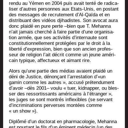
ren­du au Yémen en 2004 puis avait ten­té de radi­ca­
li­ser d’autres per­sonnes aux Etats-Unis, en pos­tant
des mes­sages de recru­te­ment d’Al-Qaï­da et en
dis­tri­buant des vidéos dji­ha­distes. Son avo­cat aura
donc plai­dé en pure perte –bien que T. Mehan­na
n’ait jamais cher­ché à faire par­tie d’une orga­ni­sa­
tion armée, que ses acti­vi­tés d’in­ter­naute sont
consti­tu­tion­nel­le­ment pro­té­gées par le droit à la
liber­té d’ex­pres­sion, bien que son ancien pro­fes­
seur de reli­gion l’ait décrit comme un jeune amé­ri­
cain typique, affec­tueux et aimant rire.
Alors qu’une par­tie des médias avaient plai­dé un
déni de Jus­tice, dénon­çant l’arrestation d’«un
gamin comme les autres », accu­sé pré­ten­du­ment
d’avoir –dès 2001– vou­lu « tuer, kid­nap­per, ou bles­
ser des res­sor­tis­sants amé­ri­cains à l’étranger »,
les juges se sont mon­trés inflexibles (se ser­vant
d’incriminations per­verses mon­tées comme
« un show »).
Diplô­mé d’un doc­to­rat en phar­ma­co­lo­gie, Mehan­na
est pour­tant le fils d’un émi­nent méde­cin (un des