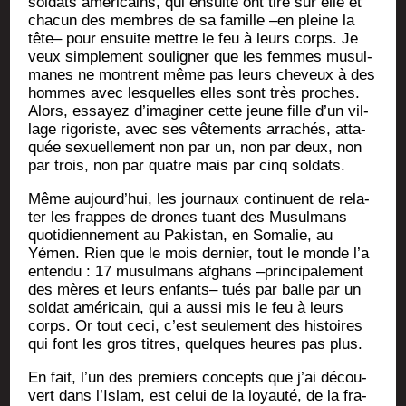
sol­dats amé­ri­cains, qui ensuite ont tiré sur elle et
cha­cun des membres de sa famille –en pleine la
tête– pour ensuite mettre le feu à leurs corps. Je
veux sim­ple­ment sou­li­gner que les femmes musul­
manes ne montrent même pas leurs che­veux à des
hommes avec les­quelles elles sont très proches.
Alors, essayez d’imaginer cette jeune fille d’un vil­
lage rigo­riste, avec ses vête­ments arra­chés, atta­
quée sexuel­le­ment non par un, non par deux, non
par trois, non par quatre mais par cinq soldats.
Même aujourd’hui, les jour­naux conti­nuent de rela­
ter les frappes de drones tuant des Musul­mans
quo­ti­dien­ne­ment au Pakis­tan, en Soma­lie, au
Yémen. Rien que le mois der­nier, tout le monde l’a
enten­du : 17 musul­mans afghans –prin­ci­pa­le­ment
des mères et leurs enfants– tués par balle par un
sol­dat amé­ri­cain, qui a aus­si mis le feu à leurs
corps. Or tout ceci, c’est seule­ment des his­toires
qui font les gros titres, quelques heures pas plus.
En fait, l’un des pre­miers concepts que j’ai décou­
vert dans l’Islam, est celui de la loyau­té, de la fra­