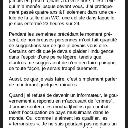
jamais en pri­son. Quant à la voie dure, c’est celle
qui m’a menée jusque devant vous. J’ai pra­ti­que­
ment pas­sé quatre ans à l’isolement dans une cel­
lule de la taille d’un WC, une cel­lule dans laquelle
je suis enfer­mé 23 heures sur 24.
Pen­dant les semaines pré­cé­dant le moment pré­
sent, de nom­breuses per­sonnes m’ont fait quan­ti­té
de sug­ges­tions sur ce que je devais vous dire.
Cer­tains ont dit que je devais plai­der l’indulgence
dans l’espoir d’une peine légère, tan­dis que
d’autres me sug­gé­raient de n’en rien faire puisque,
de toute façon, je serais frap­pé durement.
Aus­si, ce que je vais faire, c’est sim­ple­ment par­ler
de moi durant quelques minutes.
Quand j’ai refu­sé de deve­nir un infor­ma­teur, le gou­
ver­ne­ment a répon­du en m’accusant de “crimes”.
J’aurais sou­te­nu les mou­had­j­hi­dins qui com­bat­
taient l’occupation de pays musul­mans dans le
monde. Ou, comme ils aiment les qua­li­fier, les
« ter­ro­ristes ». Je ne suis pour­tant pas né dans un