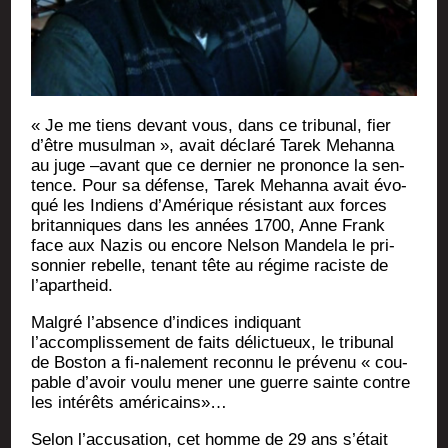
« Je me tiens devant vous, dans ce tri­bu­nal, fier
d’être musul­man », avait décla­ré Tarek Mehan­na
au juge –avant que ce der­nier ne pro­nonce la sen­
tence. Pour sa défense, Tarek Mehan­na avait évo­
qué les Indiens d’A­mé­rique résis­tant aux forces
bri­tan­niques dans les années 1700, Anne Frank
face aux Nazis ou encore Nel­son Man­de­la le pri­
son­nier rebelle, tenant tête au régime raciste de
l’apartheid.
Mal­gré l’absence d’indices indi­quant
l’accomplissement de faits délic­tueux, le tri­bu­nal
de Bos­ton a fi-nale­ment recon­nu le pré­ve­nu « cou­
pable d’avoir vou­lu mener une guerre sainte contre
les inté­rêts américains»…
Selon l’accusation, cet homme de 29 ans s’é­tait