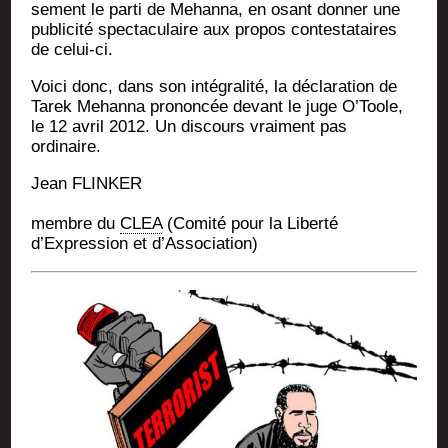
se­ment le par­ti de Mehan­na, en osant don­ner une
publi­ci­té spec­ta­cu­laire aux pro­pos contes­ta­taires
de celui-ci.
Voi­ci donc, dans son inté­gra­li­té, la décla­ra­tion de
Tarek Mehan­na pro­non­cée devant le juge O’Toole,
le 12 avril 2012. Un dis­cours vrai­ment pas
ordinaire.
Jean FLINKER
membre du
CLEA
(Comi­té pour la Liber­té
d’Expression et d’Association)