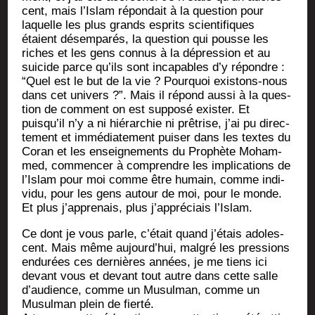
cent, mais l’Islam répon­dait à la ques­tion pour
laquelle les plus grands esprits scien­ti­fiques
étaient désem­pa­rés, la ques­tion qui pousse les
riches et les gens connus à la dépres­sion et au
sui­cide parce qu’ils sont inca­pables d’y répondre :
“Quel est le but de la vie ? Pour­quoi exis­tons-nous
dans cet uni­vers ?”. Mais il répond aus­si à la ques­
tion de com­ment on est sup­po­sé exis­ter. Et
puisqu’il n’y a ni hié­rar­chie ni prê­trise, j’ai pu direc­
te­ment et immé­dia­te­ment pui­ser dans les textes du
Coran et les ensei­gne­ments du Pro­phète Moham­
med, com­men­cer à com­prendre les impli­ca­tions de
l’Islam pour moi comme être humain, comme indi­
vi­du, pour les gens autour de moi, pour le monde.
Et plus j’apprenais, plus j’appréciais l’Islam.
Ce dont je vous parle, c’était quand j’étais ado­les­
cent. Mais même aujourd’hui, mal­gré les pres­sions
endu­rées ces der­nières années, je me tiens ici
devant vous et devant tout autre dans cette salle
d’audience, comme un Musul­man, comme un
Musul­man plein de fierté.