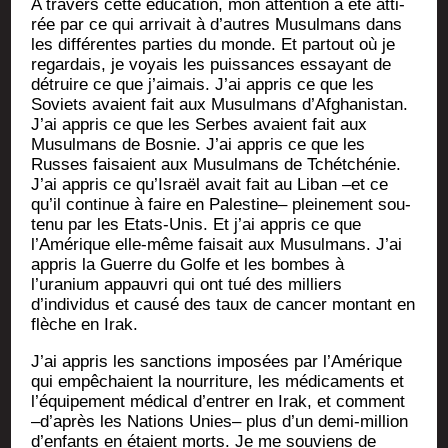
A tra­vers cette édu­ca­tion, mon atten­tion a été atti­
rée par ce qui arri­vait à d’autres Musul­mans dans
les dif­fé­rentes par­ties du monde. Et par­tout où je
regar­dais, je voyais les puis­sances essayant de
détruire ce que j’aimais. J’ai appris ce que les
Soviets avaient fait aux Musul­mans d’Afghanistan.
J’ai appris ce que les Serbes avaient fait aux
Musul­mans de Bos­nie. J’ai appris ce que les
Russes fai­saient aux Musul­mans de Tchét­ché­nie.
J’ai appris ce qu’Israël avait fait au Liban –et ce
qu’il conti­nue à faire en Pales­tine– plei­ne­ment sou­
te­nu par les Etats-Unis. Et j’ai appris ce que
l’Amérique elle-même fai­sait aux Musul­mans. J’ai
appris la Guerre du Golfe et les bombes à
l’uranium appau­vri qui ont tué des mil­liers
d’individus et cau­sé des taux de can­cer mon­tant en
flèche en Irak.
J’ai appris les sanc­tions impo­sées par l’Amérique
qui empê­chaient la nour­ri­ture, les médi­ca­ments et
l’équipement médi­cal d’entrer en Irak, et com­ment
–d’après les Nations Unies– plus d’un demi-mil­lion
d’enfants en étaient morts. Je me sou­viens de