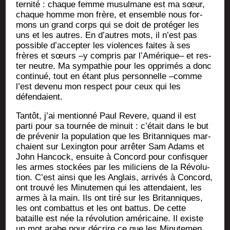
ter­ni­té : chaque femme musul­mane est ma sœur,
chaque homme mon frère, et ensemble nous for­
mons un grand corps qui se doit de pro­té­ger les
uns et les autres. En d’autres mots, il n’est pas
pos­sible d’accepter les vio­lences faites à ses
frères et sœurs –y com­pris par l’Amérique– et res­
ter neutre. Ma sym­pa­thie pour les oppri­més a donc
conti­nué, tout en étant plus per­son­nelle –comme
l’est deve­nu mon res­pect pour ceux qui les
défendaient.
Tan­tôt, j’ai men­tion­né Paul Revere, quand il est
par­ti pour sa tour­née de minuit : c’était dans le but
de pré­ve­nir la popu­la­tion que les Bri­tan­niques mar­
chaient sur Lexing­ton pour arrê­ter Sam Adams et
John Han­cock, ensuite à Concord pour confis­quer
les armes sto­ckées par les mili­ciens de la Révo­lu­
tion. C’est ain­si que les Anglais, arri­vés à Concord,
ont trou­vé les Minu­te­men qui les atten­daient, les
armes à la main. Ils ont tiré sur les Bri­tan­niques,
les ont com­bat­tus et les ont bat­tus. De cette
bataille est née la révo­lu­tion amé­ri­caine. Il existe
un mot arabe pour décrire ce que les Minu­te­men