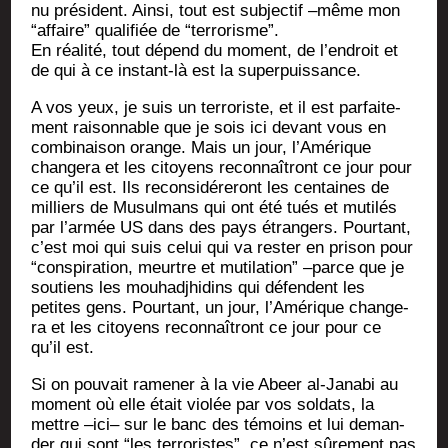
nu pré­sident. Ain­si, tout est sub­jec­tif –même mon
“affaire” qua­li­fiée de “ter­ro­risme”.
En réa­li­té, tout dépend du moment, de l’endroit et
de qui à ce ins­tant-là est la superpuissance.
A vos yeux, je suis un ter­ro­riste, et il est par­fai­te­
ment rai­son­nable que je sois ici devant vous en
com­bi­nai­son orange. Mais un jour, l’Amérique
chan­ge­ra et les citoyens recon­naî­tront ce jour pour
ce qu’il est. Ils recon­si­dé­re­ront les cen­taines de
mil­liers de Musul­mans qui ont été tués et muti­lés
par l’armée US dans des pays étran­gers. Pour­tant,
c’est moi qui suis celui qui va res­ter en pri­son pour
“conspi­ra­tion, meurtre et muti­la­tion” –parce que je
sou­tiens les mou­had­j­hi­dins qui défendent les
petites gens. Pour­tant, un jour, l’Amérique chan­ge­
ra et les citoyens recon­naî­tront ce jour pour ce
qu’il est.
Si on pou­vait rame­ner à la vie Abeer al-Jana­bi au
moment où elle était vio­lée par vos sol­dats, la
mettre –ici– sur le banc des témoins et lui deman­
der qui sont “les ter­ro­ristes”, ce n’est sûre­ment pas