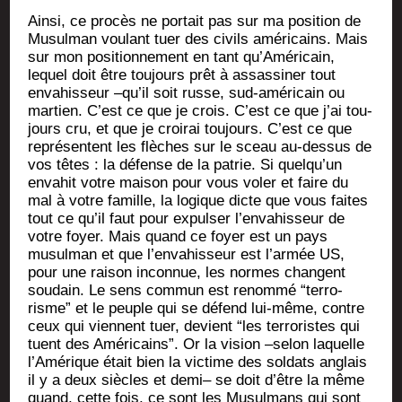
Ain­si, ce pro­cès ne por­tait pas sur ma posi­tion de
Musul­man vou­lant tuer des civils amé­ri­cains. Mais
sur mon posi­tion­ne­ment en tant qu’Américain,
lequel doit être tou­jours prêt à assas­si­ner tout
enva­his­seur –qu’il soit russe, sud-amé­ri­cain ou
mar­tien. C’est ce que je crois. C’est ce que j’ai tou­
jours cru, et que je croi­rai tou­jours. C’est ce que
repré­sentent les flèches sur le sceau au-des­sus de
vos têtes : la défense de la patrie. Si quelqu’un
enva­hit votre mai­son pour vous voler et faire du
mal à votre famille, la logique dicte que vous faites
tout ce qu’il faut pour expul­ser l’envahisseur de
votre foyer. Mais quand ce foyer est un pays
musul­man et que l’envahisseur est l’armée US,
pour une rai­son incon­nue, les normes changent
sou­dain. Le sens com­mun est renom­mé “ter­ro­
risme” et le peuple qui se défend lui-même, contre
ceux qui viennent tuer, devient “les ter­ro­ristes qui
tuent des Amé­ri­cains”. Or la vision –selon laquelle
l’Amérique était bien la vic­time des sol­dats anglais
il y a deux siècles et demi– se doit d’être la même
quand, cette fois, ce sont les Musul­mans qui sont