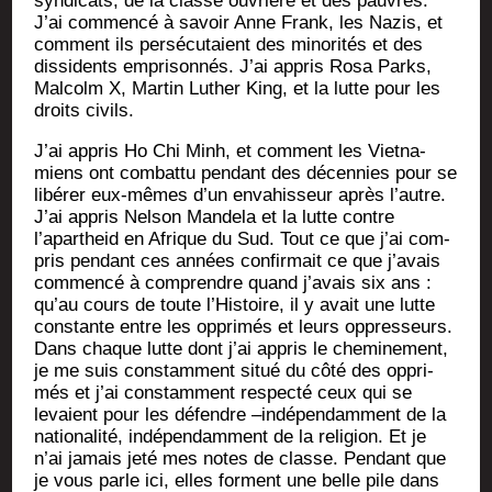
syn­di­cats, de la classe ouvrière et des pauvres.
J’ai com­men­cé à savoir Anne Frank, les Nazis, et
com­ment ils per­sé­cu­taient des mino­ri­tés et des
dis­si­dents empri­son­nés. J’ai appris Rosa Parks,
Mal­colm X, Mar­tin Luther King, et la lutte pour les
droits civils.
J’ai appris Ho Chi Minh, et com­ment les Viet­na­
miens ont com­bat­tu pen­dant des décen­nies pour se
libé­rer eux-mêmes d’un enva­his­seur après l’autre.
J’ai appris Nel­son Man­de­la et la lutte contre
l’apartheid en Afrique du Sud. Tout ce que j’ai com­
pris pen­dant ces années confir­mait ce que j’avais
com­men­cé à com­prendre quand j’avais six ans :
qu’au cours de toute l’Histoire, il y avait une lutte
constante entre les oppri­més et leurs oppres­seurs.
Dans chaque lutte dont j’ai appris le che­mi­ne­ment,
je me suis constam­ment situé du côté des oppri­
més et j’ai constam­ment res­pec­té ceux qui se
levaient pour les défendre –indé­pen­dam­ment de la
natio­na­li­té, indé­pen­dam­ment de la reli­gion. Et je
n’ai jamais jeté mes notes de classe. Pen­dant que
je vous parle ici, elles forment une belle pile dans