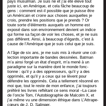
pays musul­man. Je suis né et j’ai été éle­vé tout
juste ici, en Amé­rique, et cela fâche beau­coup de
gens : com­ment est-il pos­sible que je puisse être
un Amé­ri­cain et croire aux choses aux­quelles je
crois, prendre les posi­tions que je prends ? Or
toute sorte d’éléments aux­quels un homme est
expo­sé dans son envi­ron­ne­ment devient un indice
qui forme sa façon de voir les choses, et je ne suis
pas dif­fé­rent. Ain­si, à beau­coup d’égards, c’est à
cause de l’Amérique que je suis celui que je suis.
A l’âge de six ans, je me suis mis à réunir une col­
lec­tion impor­tante de bandes des­si­nées. Bat­man
m’a ain­si for­gé un état d’esprit, m’a mené à un
para­digme sur la manière dont le monde fonc­
tionne : qu’il y a des oppres­seurs, qu’il y a des
oppri­més, et qu’il y a ceux qui se lèvent pour
défendre les oppri­més. Cela a tel­le­ment réson­né en
moi que, tout le reste de mon enfance, j’ai tou­jours
pré­fé­ré les livres reflé­tant ce sens moral –La case
de l’oncle Tom, l’Autobiographie de Mal­colm X, et
j’ai même vu une dimen­sion éthique dans L’At­trape-
cœurs de J. D. Salinger.