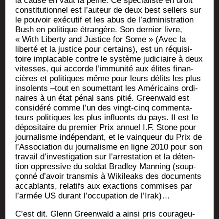
la cause en vaut la peine. Ce spé­cia­liste en droit
consti­tu­tion­nel est l’auteur de deux best sel­lers sur
le pou­voir exé­cu­tif et les abus de l’administration
Bush en poli­tique étran­gère. Son der­nier livre,
« With Liber­ty and Jus­tice for Some » (Avec la
liber­té et la jus­tice pour cer­tains), est un réqui­si­
toire impla­cable contre le sys­tème judi­ciaire à deux
vitesses, qui accorde l’immunité aux élites finan­
cières et poli­tiques même pour leurs délits les plus
inso­lents –tout en sou­met­tant les Amé­ri­cains ordi­
naires à un état pénal sans pitié. Green­wald est
consi­dé­ré comme l’un des vingt-cinq com­men­ta­
teurs poli­tiques les plus influents du pays. Il est le
dépo­si­taire du pre­mier Prix annuel I.F. Stone pour
jour­na­lisme indé­pen­dant, et le vain­queur du Prix de
l’Association du jour­na­lisme en ligne 2010 pour son
tra­vail d’investigation sur l’arrestation et la déten­
tion oppres­sive du sol­dat Brad­ley Man­ning (soup­
çon­né d’avoir trans­mis à Wiki­leaks des docu­ments
acca­blants, rela­tifs aux exac­tions com­mises par
l’armée US durant l’occupation de l’Irak)…
C’est dit. Glenn Green­wald a ain­si pris cou­ra­geu­