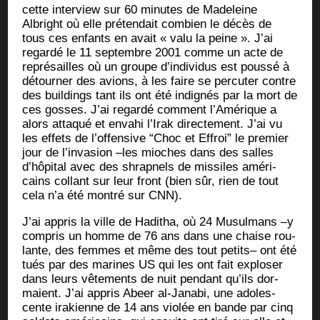
cette inter­view sur 60 minutes de Made­leine
Albright où elle pré­ten­dait com­bien le décès de
tous ces enfants en avait « valu la peine ». J’ai
regar­dé le 11 sep­tembre 2001 comme un acte de
repré­sailles où un groupe d’individus est pous­sé à
détour­ner des avions, à les faire se per­cu­ter contre
des buil­dings tant ils ont été indi­gnés par la mort de
ces gosses. J’ai regar­dé com­ment l’Amérique a
alors atta­qué et enva­hi l’Irak direc­te­ment. J’ai vu
les effets de l’offensive “Choc et Effroi” le pre­mier
jour de l’invasion –les mioches dans des salles
d’hôpital avec des shrap­nels de mis­siles amé­ri­
cains col­lant sur leur front (bien sûr, rien de tout
cela n’a été mon­tré sur CNN).
J’ai appris la ville de Hadi­tha, où 24 Musul­mans –y
com­pris un homme de 76 ans dans une chaise rou­
lante, des femmes et même des tout petits– ont été
tués par des marines US qui les ont fait explo­ser
dans leurs vête­ments de nuit pen­dant qu’ils dor­
maient. J’ai appris Abeer al-Jana­bi, une ado­les­
cente ira­kienne de 14 ans vio­lée en bande par cinq