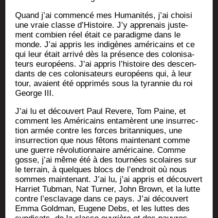
Quand j’ai com­men­cé mes Huma­ni­tés, j’ai choi­si
une vraie classe d’Histoire. J’y appre­nais jus­te­
ment com­bien réel était ce para­digme dans le
monde. J’ai appris les indi­gènes amé­ri­cains et ce
qui leur était arri­vé dès la pré­sence des colo­ni­sa­
teurs euro­péens. J’ai appris l’histoire des des­cen­
dants de ces colo­ni­sa­teurs euro­péens qui, à leur
tour, avaient été oppri­més sous la tyran­nie du roi
George III.
J’ai lu et décou­vert Paul Revere, Tom Paine, et
com­ment les Amé­ri­cains enta­mèrent une insur­rec­
tion armée contre les forces bri­tan­niques, une
insur­rec­tion que nous fêtons main­te­nant comme
une guerre révo­lu­tion­naire amé­ri­caine. Comme
gosse, j’ai même été à des tour­nées sco­laires sur
le ter­rain, à quelques blocs de l’endroit où nous
sommes main­te­nant. J’ai lu, j’ai appris et décou­vert
Har­riet Tub­man, Nat Tur­ner, John Brown, et la lutte
contre l’esclavage dans ce pays. J’ai décou­vert
Emma Gold­man, Eugene Debs, et les luttes des