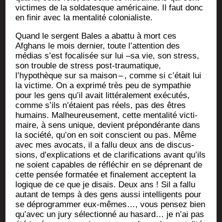
vic­times de la sol­da­tesque amé­ri­caine. Il faut donc
en finir avec la men­ta­li­té colonialiste.
Quand le ser­gent Bales a abat­tu à mort ces
Afghans le mois der­nier, toute l’attention des
médias s’est foca­li­sée sur lui –sa vie, son stress,
son trouble de stress post-trau­ma­tique,
l’hypothèque sur sa mai­son – , comme si c’était lui
la vic­time. On a expri­mé très peu de sym­pa­thie
pour les gens qu’il avait lit­té­ra­le­ment exé­cu­tés,
comme s’ils n’étaient pas réels, pas des êtres
humains. Mal­heu­reu­se­ment, cette men­ta­li­té vic­ti­
maire, à sens unique, devient pré­pon­dé­rante dans
la socié­té, qu’on en soit conscient ou pas. Même
avec mes avo­cats, il a fal­lu deux ans de dis­cus­
sions, d’explications et de cla­ri­fi­ca­tions avant qu’ils
ne soient capables de réflé­chir en se dépre­nant de
cette pen­sée for­ma­tée et fina­le­ment acceptent la
logique de ce que je disais. Deux ans ! Sil a fal­lu
autant de temps à des gens aus­si intel­li­gents pour
se dépro­gram­mer eux-mêmes…, vous pen­sez bien
qu’avec un jury sélec­tion­né au hasard… je n’ai pas