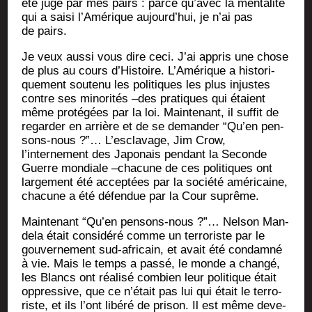
été jugé par mes pairs : parce qu’avec la men­ta­li­té
qui a sai­si l’Amérique aujourd’hui, je n’ai pas
de pairs.
Je veux aus­si vous dire ceci. J’ai appris une chose
de plus au cours d’Histoire. L’Amérique a his­to­ri­
que­ment sou­te­nu les poli­tiques les plus injustes
contre ses mino­ri­tés –des pra­tiques qui étaient
même pro­té­gées par la loi. Main­te­nant, il suf­fit de
regar­der en arrière et de se deman­der “Qu’en pen­
sons-nous ?”… L’esclavage, Jim Crow,
l’internement des Japo­nais pen­dant la Seconde
Guerre mon­diale –cha­cune de ces poli­tiques ont
lar­ge­ment été accep­tées par la socié­té amé­ri­caine,
cha­cune a été défen­due par la Cour suprême.
Main­te­nant “Qu’en pen­sons-nous ?”… Nel­son Man­
de­la était consi­dé­ré comme un ter­ro­riste par le
gou­ver­ne­ment sud-afri­cain, et avait été condam­né
à vie. Mais le temps a pas­sé, le monde a chan­gé,
les Blancs ont réa­li­sé com­bien leur poli­tique était
oppres­sive, que ce n’était pas lui qui était le ter­ro­
riste, et ils l’ont libé­ré de pri­son. Il est même deve­