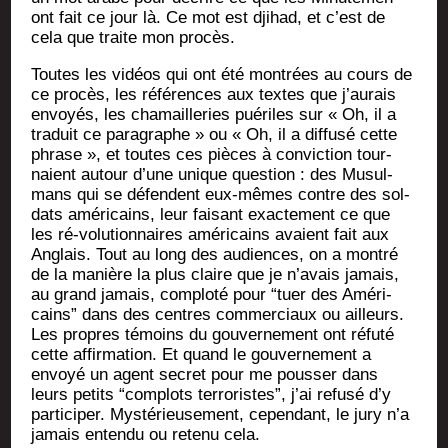
ont fait ce jour là. Ce mot est dji­had, et c’est de
cela que traite mon procès.
Toutes les vidéos qui ont été mon­trées au cours de
ce pro­cès, les réfé­rences aux textes que j’aurais
envoyés, les cha­maille­ries pué­riles sur « Oh, il a
tra­duit ce para­graphe » ou « Oh, il a dif­fu­sé cette
phrase », et toutes ces pièces à convic­tion tour­
naient autour d’une unique ques­tion : des Musul­
mans qui se défendent eux-mêmes contre des sol­
dats amé­ri­cains, leur fai­sant exac­te­ment ce que
les ré-volu­tion­naires amé­ri­cains avaient fait aux
Anglais. Tout au long des audiences, on a mon­tré
de la manière la plus claire que je n’avais jamais,
au grand jamais, com­plo­té pour “tuer des Amé­ri­
cains” dans des centres com­mer­ciaux ou ailleurs.
Les propres témoins du gou­ver­ne­ment ont réfu­té
cette affir­ma­tion. Et quand le gou­ver­ne­ment a
envoyé un agent secret pour me pous­ser dans
leurs petits “com­plots ter­ro­ristes”, j’ai refu­sé d’y
par­ti­ci­per. Mys­té­rieu­se­ment, cepen­dant, le jury n’a
jamais enten­du ou rete­nu cela.