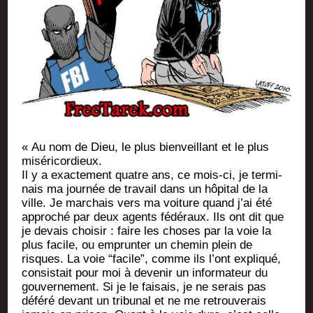
« Au nom de Dieu, le plus bien­veillant et le plus
miséricordieux.
Il y a exac­te­ment quatre ans, ce mois-ci, je ter­mi­
nais ma jour­née de tra­vail dans un hôpi­tal de la
ville. Je mar­chais vers ma voi­ture quand j’ai été
appro­ché par deux agents fédé­raux. Ils ont dit que
je devais choi­sir : faire les choses par la voie la
plus facile, ou emprun­ter un che­min plein de
risques. La voie “facile”, comme ils l’ont expli­qué,
consis­tait pour moi à deve­nir un infor­ma­teur du
gou­ver­ne­ment. Si je le fai­sais, je ne serais pas
défé­ré devant un tri­bu­nal et ne me retrou­ve­rais