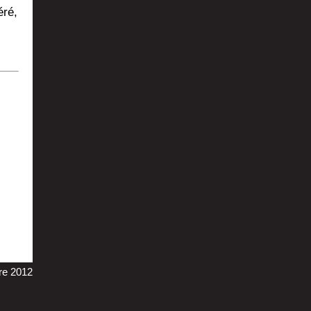
­ré,
bre 2012