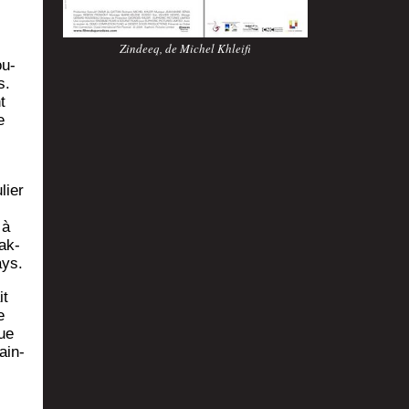
Zin­deeq, de Michel Khleifi
ou­
s.
t
e
­lier
 à
Nak­
ays.
it
e
gue
ain­