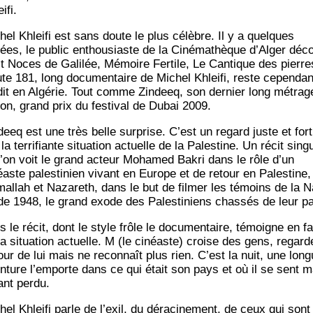
ifi.
hel Khlei­fi est sans doute le plus célèbre. Il y a quelques
ées, le public enthou­siaste de la Ciné­ma­thèque d’Al­ger déc
it Noces de Gali­lée, Mémoire Fer­tile, Le Can­tique des pierre
te 181, long docu­men­taire de Michel Khlei­fi, reste cepen­dan
dit en Algé­rie. Tout comme Zin­deeq, son der­nier long métrag
tion, grand prix du fes­ti­val de Dubai 2009.
­deeq est une très belle sur­prise. C’est un regard juste et fort
la ter­ri­fiante situa­tion actuelle de la Pales­tine. Un récit sin­gu
l’on voit le grand acteur Moha­med Bakri dans le rôle d’un
éaste pales­ti­nien vivant en Europe et de retour en Pales­tine,
al­lah et Naza­reth, dans le but de fil­mer les témoins de la 
de 1948, le grand exode des Pales­ti­niens chas­sés de leur p
s le récit, dont le style frôle le docu­men­taire, témoigne en fa
la situa­tion actuelle. M (le cinéaste) croise des gens, regard
our de lui mais ne recon­naît plus rien. C’est la nuit, une lon
n­ture l’emporte dans ce qui était son pays et où il se sent m
nant perdu.
el Khlei­fi parle de l’exil, du déra­ci­ne­ment, de ceux qui sont