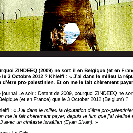
r­quoi ZINDEEQ (2009) ne sort-il en Bel­gique (et en Fran
 le 3 Octobre 2012 ? Khlei­fi : « J’ai dans le milieu la répu
n d’être pro-pales­ti­nien. Et on me le fait chè­re­ment payer
e jour­nal Le soir : Datant de 2009, pour­quoi ZINDEEQ ne sort
Bel­gique (et en France) que le 3 Octo­ber 2012 (Bel­gium) ?
lei­fi : «
J’ai dans le milieu la répu­ta­tion d’être pro-pales­ti­nie
n me le fait chè­re­ment payer, depuis le film que j’ai réa­li­sé 
3 avec un cinéaste israé­lien (Eyan Sivan).
»