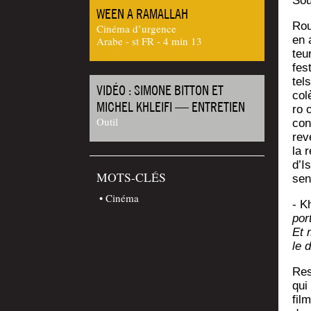
Sou
WEEN A RAMALLAH
Rou
Cinéma d’urgence
en 
Arabe - st FR - 4 min 13
teu
fes
tel
VIDÉO : SIMONE BITTON ET
col
MICHEL KHLEIFI — ENTRETIEN
ro 
Outil
con
rev
la 
d’Is
MOTS-CLÉS
sen
Cinéma
- Kh
por
Et 
le 
Rest
qui 
film