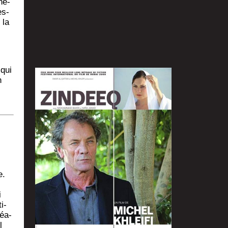
né­
es­
 la
 qui
n
e.
i
i­
réa­
l