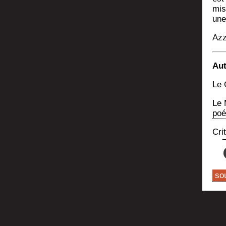
mis
une 
Azz
Aut
Le 
Le 
poé
Cri­
so