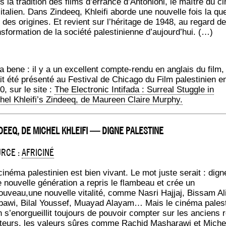
s la tra­di­tion des films d’errance d’Antonioni, le maître du ci
ita­lien. Dans Zin­deeq, Khlei­fi aborde une nou­velle fois la qu
n des ori­gines. Et revient sur l’héritage de 1948, au regard de
s­for­ma­tion de la socié­té pales­ti­nienne d’aujourd’hui. (…)
a bene : il y a un excellent compte-ren­du en anglais du film,
t été pré­sen­té au Fes­ti­val de Chi­ca­go du Film pales­ti­nien e
0, sur le site :
The Elec­tro­nic Inti­fa­da : Sur­real Stuggle in
hel Khleifi’s Zin­deeq, de Mau­reen Claire Murphy.
DEEQ, DE MICHEL KHLEIFI — DIGNE PALESTINE
RCE :
AFRI­CI­NÉ
ciné­ma pales­ti­nien est bien vivant. Le mot juste serait : dign
 nou­velle géné­ra­tion a repris le flam­beau et crée un
ouveau,une nou­velle vita­li­té, comme Nas­ri Haj­jaj, Bis­sam Al
­ba­wi, Bilal Yous­sef, Muayad Alayam… Mais le ciné­ma pales­t
 s’e­nor­gueillit tou­jours de pou­voir comp­ter sur les anciens 
sa­teurs, les valeurs sûres comme Rachid Masha­ra­wi et Miche