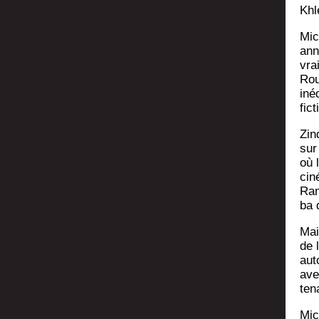
Khle
Mic
ann
vra
Rou
iné
fic­
Zin
sur 
où 
cin
Ram
ba 
Mai
de 
aut
ave
te­
Mich