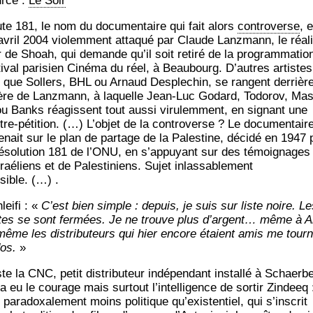
rce :
Le Soir
te 181, le nom du docu­men­taire qui fait alors
contro­verse
, 
avril 2004 vio­lem­ment atta­qué par Claude Lanz­mann, le réa­li
r de Shoah, qui demande qu’il soit reti­ré de la pro­gram­ma­tio
­ti­val pari­sien Ciné­ma du réel, à Beau­bourg. D’autres artistes
s que Sol­lers, BHL ou Arnaud Des­ple­chin, se rangent der­rière
ère de Lanz­mann, à laquelle Jean-Luc Godard, Todo­rov, Mas
ou Banks réagissent tout aus­si viru­lem­ment, en signant une
tre-péti­tion. (…) L’objet de la contro­verse ? Le docu­men­tair
e­nait sur le plan de par­tage de la Pales­tine, déci­dé en 1947 
réso­lu­tion 181 de l’ONU, en s’appuyant sur des témoi­gnages
raéliens et de Pales­ti­niens. Sujet inlas­sa­ble­ment
sible. (…) .
lei­fi : «
C’est bien simple : depuis, je suis sur liste noire. Le
tes se sont fer­mées. Je ne trouve plus d’argent… même à A
même les dis­tri­bu­teurs qui hier encore étaient amis me tour
dos.
»
e la CNC, petit dis­tri­bu­teur indé­pen­dant ins­tal­lé à Schaer­b
a eu le cou­rage mais sur­tout l’intelligence de sor­tir Zin­deeq 
 para­doxa­le­ment moins poli­tique qu’existentiel, qui s’inscrit