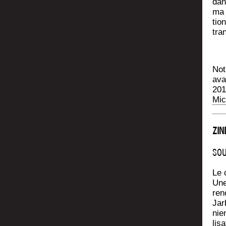
dan
ma 
tio
tran
Not
avai
201
Mic
ZIN
SOU
Le 
Une
ren
Jar
nien
li­