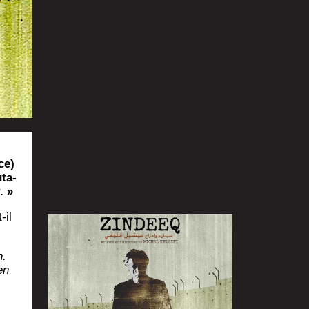
ce)
­ta­
. »
-il
n.
en