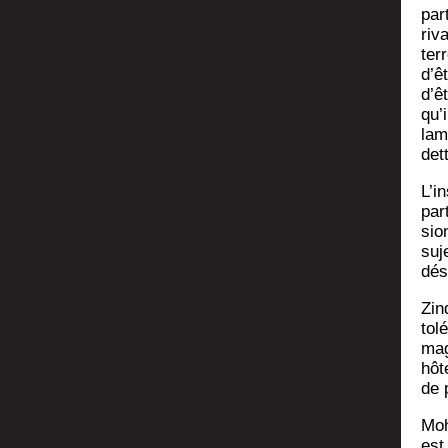
par
riv
ter
d’êt
d’ê
qu’
lam
det­
L’in
par
sio
suj
dés
Zin­
to­l
mag
hôt
de 
Moh
est 