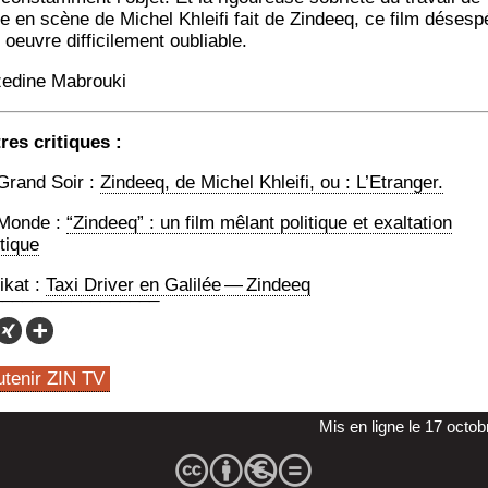
e en scène de Michel Khlei­fi fait de Zin­deeq, ce film déses­pé
oeuvre dif­fi­ci­le­ment oubliable.
e­dine Mabrouki
res cri­tiques :
Grand Soir :
Zin­deeq, de Michel Khlei­fi, ou : L’Etranger.
Monde :
“Zin­deeq” : un film mêlant poli­tique et exal­ta­tion
tique
ti­kat :
Taxi Dri­ver en Gali­lée — Zindeeq
utenir ZIN TV
Mis en ligne le 17 octo