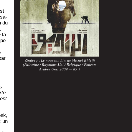
est
­sa­
n du
,
 la
­pe­
e
par
Zin­deeq : Le nou­veau film de Michel Khlei­fi
(Pales­tine / Royaume-Uni / Bel­gique / Émi­rats
Arabes Unis 2009 — 85’).
s
rte.
nent
eek,
: un