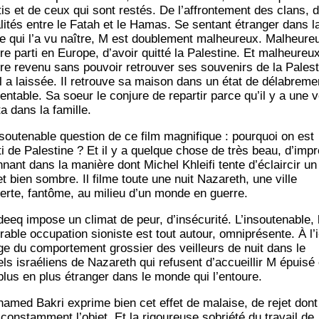
­tis et de ceux qui sont res­tés. De l’af­fron­te­ment des clans, 
a­li­tés entre le Fatah et le Hamas. Se sen­tant étran­ger dans l
re qui l’a vu naître, M est dou­ble­ment mal­heu­reux. Mal­heu­re
re par­ti en Europe, d’a­voir quit­té la Pales­tine. Et mal­heu­reu
tre reve­nu sans pou­voir retrou­ver ses sou­ve­nirs de la Pales­
il a lais­sée. Il retrouve sa mai­son dans un état de déla­bre­me
en­table. Sa soeur le conjure de repar­tir parce qu’il y a une 
ta dans la famille.
­sou­te­nable ques­tion de ce film magni­fique : pour­quoi on est
­ti de Pales­tine ? Et il y a quelque chose de très beau, d’im­p
n­nant dans la manière dont Michel Khlei­fi tente d’é­clair­cir un
et bien sombre. Il filme toute une nuit Naza­reth, une ville
erte, fan­tôme, au milieu d’un monde en guerre.
deeq impose un cli­mat de peur, d’in­sé­cu­ri­té. L’in­sou­te­nable, l
é­rable occu­pa­tion sio­niste est tout autour, omni­pré­sente. À l’i
e du com­por­te­ment gros­sier des veilleurs de nuit dans le
els israé­liens de Naza­reth qui refusent d’ac­cueillir M épui­sé 
plus en plus étran­ger dans le monde qui l’entoure.
a­med Bakri exprime bien cet effet de malaise, de rejet dont 
constam­ment l’ob­jet. Et la rigou­reuse sobrié­té du tra­vail de