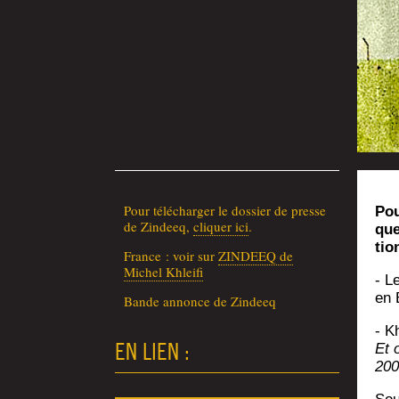
Pour télé­char­ger le dos­sier de presse
Pou
de Zin­deeq,
cli­quer ici
.
que
tio
France : voir sur
ZINDEEQ de
Michel Khleifi
- L
en 
Bande annonce de Zindeeq
- Kh
EN LIEN :
Et o
200