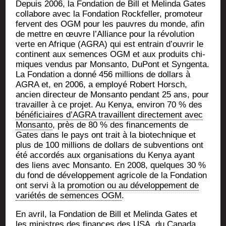
Depuis 2006, la Fon­da­tion de Bill et Melin­da Gates
col­la­bore avec la Fon­da­tion Rock­fel­ler, pro­mo­teur
fervent des OGM pour les pauvres du monde, afin
de mettre en œuvre l’Alliance pour la révo­lu­tion
verte en Afrique (AGRA) qui est entrain d’ouvrir le
conti­nent aux semences OGM et aux pro­duits chi­
miques ven­dus par Mon­san­to, DuPont et Syn­gen­ta.
La Fon­da­tion a don­né 456 mil­lions de dol­lars à
AGRA et, en 2006, a employé Robert Horsch,
ancien direc­teur de Mon­san­to pen­dant 25 ans, pour
tra­vailler à ce pro­jet. Au Kenya, envi­ron 70 % des
béné­fi­ciaires d’AGRA tra­vaillent direc­te­ment avec
Mon­san­to
, près de 80 % des finan­ce­ments de
Gates dans le pays ont trait à la bio­tech­nique et
plus de 100 mil­lions de dol­lars de sub­ven­tions ont
été accor­dés aux orga­ni­sa­tions du Kenya ayant
des liens avec Mon­san­to. En 2008, quelques 30 %
du fond de déve­lop­pe­ment agri­cole de la Fon­da­tion
ont ser­vi à la
pro­mo­tion ou au déve­lop­pe­ment de
varié­tés de semences OGM
.
En avril, la Fon­da­tion de Bill et Melin­da Gates et
les ministres des finances des USA, du Cana­da,