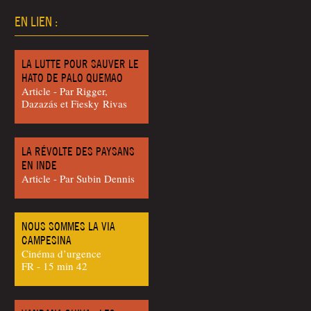
EN LIEN :
LA LUTTE POUR SAUVER LE
HATO DE PALO QUEMAO
Article - Par Rig­ger,
Dazazás et Fies­ky Rivas
LA RÉVOLTE DES PAYSANS
EN INDE
Article - Par Sub­in Dennis
NOUS SOMMES LA VIA
CAMPESINA
Cinéma d’urgence
FR - 15 min 42