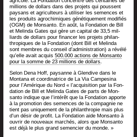
agri­cole. La Fon­da­tion concentre des cen­taines de
mil­lions de dol­lars dans des pro­jets qui poussent
pay­sans et agri­cul­teurs à uti­li­ser les semences et
les pro­duits agro­chi­miques géné­ti­que­ment modi­fiés
(OGM) de Mon­san­to. En août, la Fon­da­tion de Bill
et Melin­da Gates qui gère un capi­tal de 33,5 mil­
liards de dol­lars pour finan­cer les pro­jets phi­lan­
thro­piques de la Fon­da­tion (dont Bill et Melin­da
sont membres du conseil d’administration) a révé­lé
qu’elle avait acquis
500.000 actions de Mon­san­to
pour la somme de 23 mil­lions de dol­lars
.
Selon Dena Hoff, pay­sanne à Glen­dive dans le
Mon­ta­na et coor­di­na­trice de La Via Cam­pe­si­na
pour l’Amérique du Nord « l’acquisition par la Fon­
da­tion de Bill et Melin­da Gates de parts de Mon­
san­to indique que l’intérêt que la Fon­da­tion apporte
à la pro­mo­tion des semences de la com­pa­gnie ne
tient pas uni­que­ment de la phi­lan­thro­pie mais plus
d’un désir de pro­fit. La Fon­da­tion aide Mon­san­to à
ouvrir de nou­veaux mar­chés, alors que Mon­san­to
est déjà le plus grand semen­cier du monde. »