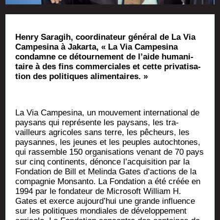
Hen­ry Sara­gih, coor­di­na­teur géné­ral de La Via
Cam­pe­si­na à Jakar­ta, « La Via Cam­pe­si­na
condamne ce détour­ne­ment de l’aide huma­ni­
taire à des fins com­mer­ciales et cette pri­va­ti­sa­
tion des poli­tiques alimentaires. »
La Via Cam­pe­si­na, un mou­ve­ment inter­na­tio­nal de
pay­sans qui repré­sente les pay­sans, les tra­
vailleurs agri­coles sans terre, les pêcheurs, les
pay­sannes, les jeunes et les peuples autoch­tones,
qui ras­semble 150 orga­ni­sa­tions venant de 70 pays
sur cinq conti­nents, dénonce l’acquisition par la
Fon­da­tion de Bill et Melin­da Gates d’ac­tions de la
com­pa­gnie Mon­san­to. La Fon­da­tion a été créée en
1994 par le fon­da­teur de Micro­soft William H.
Gates et exerce aujourd’hui une grande influence
sur les poli­tiques mon­diales de déve­lop­pe­ment