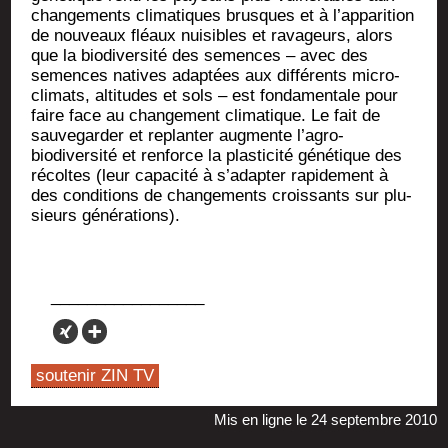
chan­ge­ments cli­ma­tiques brusques et à l’apparition
de nou­veaux fléaux nui­sibles et rava­geurs, alors
que la bio­di­ver­si­té des semences – avec des
semences natives adap­tées aux dif­fé­rents micro­
cli­mats, alti­tudes et sols – est fon­da­men­tale pour
faire face au chan­ge­ment cli­ma­tique. Le fait de
sau­ve­gar­der et replan­ter aug­mente l’agro-
biodiversité et ren­force la plas­ti­ci­té géné­tique des
récoltes (leur capa­ci­té à s’adapter rapi­de­ment à
des condi­tions de chan­ge­ments crois­sants sur plu­
sieurs générations).
soutenir ZIN TV
Mis en ligne le 24 septembre 2010