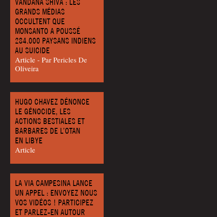
VANDANA SHIVA : LES
GRANDS MÉDIAS
OCCULTENT QUE
MONSANTO A POUSSÉ
284.000 PAYSANS INDIENS
AU SUICIDE
Article - Par Per­icles De
Oliveira
HUGO CHAVEZ DÉNONCE
LE GÉNOCIDE, LES
ACTIONS BESTIALES ET
BARBARES DE L’OTAN
EN LIBYE
Article
LA VIA CAMPESINA LANCE
UN APPEL : ENVOYEZ NOUS
VOS VIDÉOS ! PARTICIPEZ
ET PARLEZ-EN AUTOUR