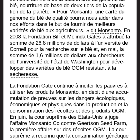
blé, nour­ri­ture de base de deux tiers de la popu­la­
tion de la pla­nète. « Pour Mon­san­to, une carte du
génome du blé de qua­li­té pour­ra nous aider dans
nos efforts dans le but de four­nir de meilleurs
varié­tés de blé aux agri­cul­teurs. »
dit Mon­san­to
. En
2008 la Fon­da­tion Bill et Melin­da Gates a attri­bué la
somme de 26,8 mil­lions de dol­lars à l’université de
Cor­nell pour la recherche sur le blé et, en mai, la
somme de 1,6 mil­lions de dol­lars aux cher­cheurs
de l’université de l’état de Washing­ton pour
déve­
lop­per des varié­tés de blé OGM résis­tant à la
sécheresse.
La Fon­da­tion Gate conti­nue à inci­ter les pauvres à
uti­li­ser les pro­duits Mon­san­to, en dépit d’une accu­
mu­la­tion de preuves sur les dan­gers éco­lo­giques,
éco­no­miques et phy­siques dans la pro­duc­tion et la
consom­ma­tion des récoltes et des pro­duits OGM.
En juin, la cour suprême des Etats-Unis a jugé
l’affaire Mon­san­to Co contre Geert­son Seed Farm,
la pre­mière affaire sur des récoltes OGM. La cour
suprême a recon­nu que la conta­mi­na­tion géné­tique