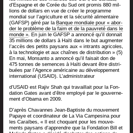
d’Espagne et de Corée du Sud ont pro­mis 880 mil­
lions de dol­lars en vue de créer le pro­gramme
mon­dial sur l’agriculture et la sécu­ri­té ali­men­taire
(GAFSP) géré par la
Banque mon­diale pour « abor­
der le pro­blème de la faim et de la pau­vre­té dans le
monde »
. En juin le GAFSP a annon­cé qu’il don­nait
35 mil­lions de dol­lars à Haï­ti dans le but aug­men­ter
l’accès des petits pay­sans aux « intrants agri­coles,
à la tech­no­lo­gie et aux chaînes de dis­tri­bu­tion » (5)
En mai, Mon­san­to a annon­cé qu’il fai­sait don de
475 tonnes de semences à Haï­ti devant être dis­tri­
buées par l’Agence amé­ri­caine au déve­lop­pe­ment
inter­na­tio­nal (USAID). L’administrateur
d’USAID est Rajiv Shah qui tra­vaillait pour la Fon­
da­tion Gates avant d’être employé par le gou­ver­ne­
ment d’Obama en 2009.
D’après Cha­vannes Jean-Bap­tiste du mou­ve­ment
Papaye et coor­di­na­teur de La Via Cam­pe­si­na pour
les Caraïbes, « Il est cho­quant pour les mou­ve­
ments pay­sans d’apprendre que la Fon­da­tion Bill et