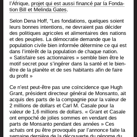
l’Afrique,
pro­jet qui est aus­si finan­cé par la Fon­da­
tion Bill et Melin­da Gates
.
Selon Dena Hoff, “Les fon­da­tions, quelques soient
leurs bonnes inten­tions, ne devraient pas déci­der
des poli­tiques agri­coles et ali­men­taires des nations
et des peuples. La démo­cra­tie demande que la
popu­la­tion civile bien infor­mée déter­mine ce qui est
dans l’intérêt de la popu­la­tion de chaque nation.
« Satis­faire ses action­naires » semble bien être le
motif secret pour s’ingérer dans la san­té et le bien-
être de la pla­nète et de ses habi­tants afin de faire
du profit »
Ce n’est peut-être pas une coïn­ci­dence que Hugh
Grant, pré­sident direc­teur géné­ral de Mon­san­to, ait
acquis des parts de la com­pa­gnie pour la valeur de
2 mil­lions de dol­lars et Carl M. Casale pour la
valeur de 1,6 mil­lions de dol­lars. « Grant et Casale
ont empo­ché de jolies sommes en ven­dant des
parts de Mon­san­to pen­dant des années » Ces
achats ont pu être pro­vo­qués par l’annonce faite la
semaine der­nière de la décou­verte du génome du