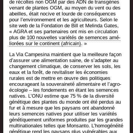
de récoltes non OGM par des ADN de trans­gènes
venant de plantes OGM, au moyen du vent ou des
abeilles, était nocive et lourde de consé­quences
pour l’environnement et les agri­cul­teurs. Selon le
site web de la Fon­da­tion de Bill et Melin­da Gates,
« AGRA et ses par­te­naires ont mis en cir­cu­la­tion
plus de 1
00 nou­velles varié­tés de semences amé­
lio­rées sur le conti­nent (afri­cain)
. »
La Via Cam­pe­si­na main­tient que la meilleure façon
d’assurer une ali­men­ta­tion saine, de s’adapter au
chan­ge­ment cli­ma­tique, de conser­ver les sols, les
eaux et la forêt, de revi­ta­li­ser les éco­no­mies
rurales est de mettre en œuvre des poli­tiques
encou­ra­geant la sou­ve­rai­ne­té ali­men­taire et l’agro-
écologie – les fon­de­ments en étant les semences
natives. L’ONU estime que 75 % de la diver­si­té
géné­tique des plantes du monde ont été per­dus au
fur et à mesure que les pay­sans ont aban­don­né
leurs semences natives pour uti­li­ser les varié­tés
géné­ti­que­ment uni­formes pro­duites par les grandes
mul­ti­na­tio­nales telles que Mon­san­to. L’homogénéité
géné­tique rend les pay­sans plus vul­né­rables aux