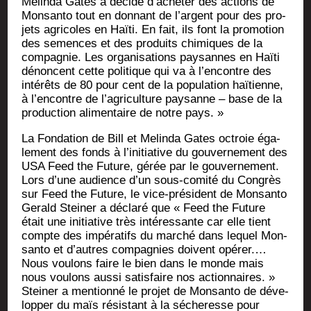
Melin­da Gates a déci­dé d’acheter des actions de
Mon­san­to tout en don­nant de l’argent pour des pro­
jets agri­coles en Haï­ti. En fait, ils font la pro­mo­tion
des semences et des pro­duits chi­miques de la
com­pa­gnie. Les orga­ni­sa­tions pay­sannes en Haï­ti
dénoncent cette poli­tique qui va à l’encontre des
inté­rêts de 80 pour cent de la popu­la­tion haï­tienne,
à l’encontre de l’agriculture pay­sanne – base de la
pro­duc­tion ali­men­taire de notre pays. »
La Fon­da­tion de Bill et Melin­da Gates octroie éga­
le­ment des fonds à l’initiative du gou­ver­ne­ment des
USA Feed the Future, gérée par le gou­ver­ne­ment.
Lors d’une audience d’un sous-comi­té du Congrès
sur Feed the Future, le vice-pré­sident de Mon­san­to
Gerald Stei­ner a décla­ré que « Feed the Future
était une ini­tia­tive très inté­res­sante car elle tient
compte des impé­ra­tifs du mar­ché dans lequel Mon­
san­to et d’autres com­pa­gnies doivent opé­rer.…
Nous vou­lons faire le bien dans le monde mais
nous vou­lons aus­si satis­faire nos action­naires. »
Stei­ner a men­tion­né le pro­jet de Mon­san­to de déve­
lop­per du maïs résis­tant à la séche­resse pour