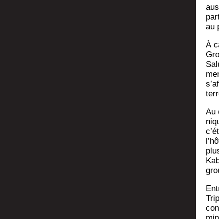
aus
par
au 
À c
Gro
Sal
men
s’a
ter
Au 
niq
c’é
l’h
plu
Kab
grou
Ent
Tri­
con
min