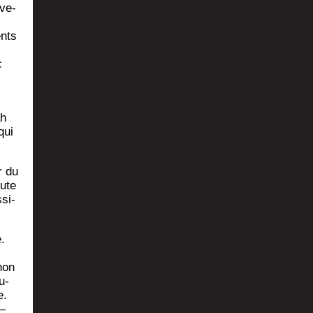
eve­
ents
c
ah
qui
r du
oute
­si­
e.
 non
u­
e.
 —