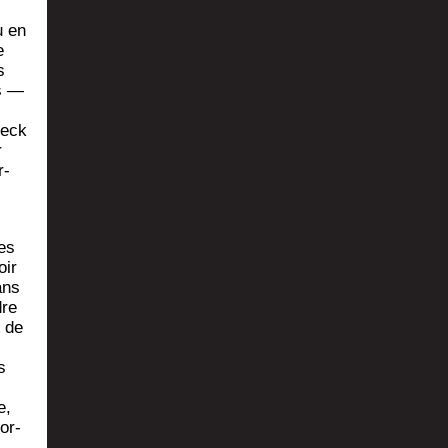
u en
e
s
ts —
heck
r
r­
des
oir
ans
dre
s de
s
e,
or­