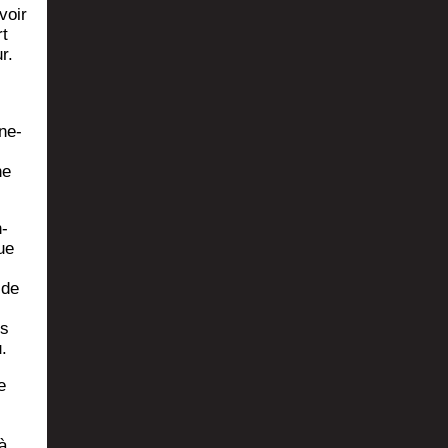
voir
rt
r.
­ne­
ne
n­
ue
 de
es
.
e
à,