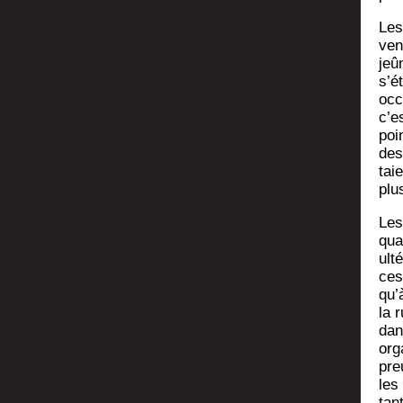
Les
ven
jeû
s’é
occ
c’e
poin
des
taie
plu
Les
quar
ult
ces
qu’
la 
dans
org
pre
les
tan