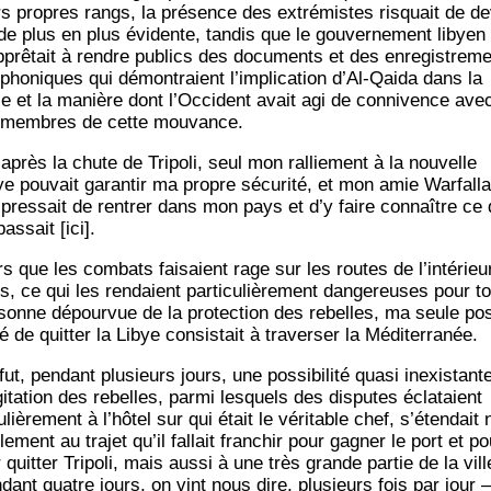
rs propres rangs, la pré­sence des extré­mistes ris­quait de d
 de plus en plus évi­dente, tan­dis que le gou­ver­ne­ment libyen
pprêtait à rendre publics des docu­ments et des enre­gis­tre­m
é­pho­niques qui démon­traient l’implication d’Al-Qaida dans la
se et la manière dont l’Occident avait agi de conni­vence ave
 membres de cette mouvance.
après la chute de Tri­po­li, seul mon ral­lie­ment à la nou­velle
ye pou­vait garan­tir ma propre sécu­ri­té, et mon amie War­fal­l
pres­sait de ren­trer dans mon pays et d’y faire connaître ce 
as­sait [ici].
rs que les com­bats fai­saient rage sur les routes de l’intérieu
, ce qui les ren­daient par­ti­cu­liè­re­ment dan­ge­reuses pour t
­sonne dépour­vue de la pro­tec­tion des rebelles, ma seule pos
i­té de quit­ter la Libye consis­tait à tra­ver­ser la Méditerranée.
ut, pen­dant plu­sieurs jours, une pos­si­bi­li­té qua­si inexis­tant
gitation des rebelles, par­mi les­quels des dis­putes écla­taient
­liè­re­ment à l’hôtel sur qui était le véri­table chef, s’étendait
e­ment au tra­jet qu’il fal­lait fran­chir pour gagner le port et po
 quit­ter Tri­po­li, mais aus­si à une très grande par­tie de la vill
­dant quatre jours, on vint nous dire, plu­sieurs fois par jour