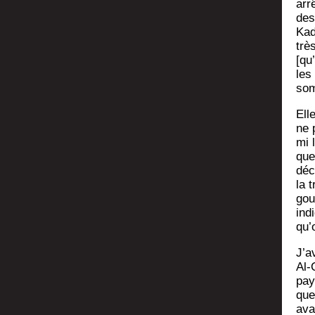
arr
des
Kad
trè
[qu
les
som
Ell
ne 
mi 
que
déc
la t
gou
indi
qu’
J’a
Al-
pay
que
ava