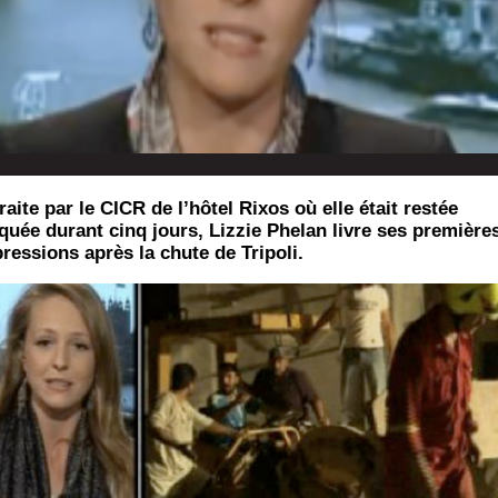
raite par le CICR de l’hôtel Rixos où elle était restée
quée durant cinq jours, Lizzie Phelan livre ses première
ressions après la chute de Tripoli.