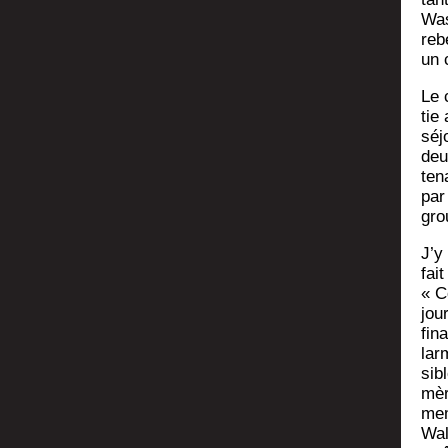
Wash
reb
un 
Le 
tie 
séj
deu
te­
par 
gro
J’y
fai
« C
jou
fin
lar
sib
mèr
mem
Wal