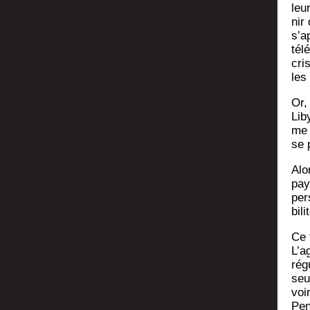
leu
nir
s’a
tél
cri
les
Or, 
Lib
me 
se p
Alo
pays
per
bi­l
Ce f
L’a
régu
seul
voir
Pen