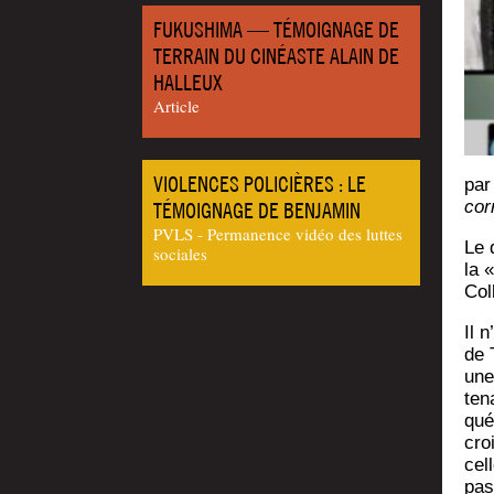
FUKUSHIMA — TÉMOIGNAGE DE
TERRAIN DU CINÉASTE ALAIN DE
HALLEUX
Article
VIOLENCES POLICIÈRES : LE
pa
cor
TÉMOIGNAGE DE BENJAMIN
PVLS - Permanence vidéo des luttes
Le 
sociales
la 
Col
Il 
de T
une
te­
qué
cro
cel
pas