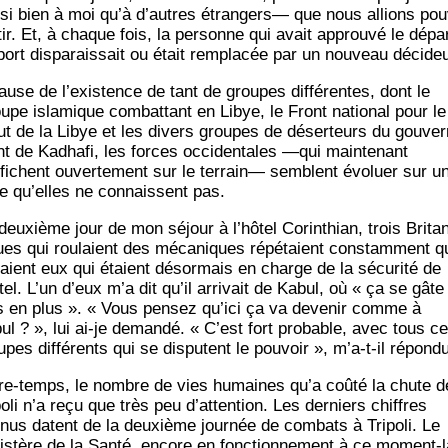
­si bien à moi qu’à d’autres étran­gers— que nous allions pou­
­tir. Et, à chaque fois, la per­sonne qui avait approu­vé le dépa
port dis­pa­rais­sait ou était rem­pla­cée par un nou­veau décideu
ause de l’existence de tant de groupes dif­fé­rentes, dont le
upe isla­mique com­bat­tant en Libye, le Front natio­nal pour le
ut de la Libye et les divers groupes de déser­teurs du gou­ver
t de Kadha­fi, les forces occi­den­tales —qui main­te­nant
ffichent ouver­te­ment sur le ter­rain— semblent évo­luer sur u
re qu’elles ne connaissent pas.
deuxième jour de mon séjour à l’hôtel Corin­thian, trois Bri­ta
ues qui rou­laient des méca­niques répé­taient constam­ment q
taient eux qui étaient désor­mais en charge de la sécu­ri­té de
ôtel. L’un d’eux m’a dit qu’il arri­vait de Kabul, où « ça se gâte
s en plus ». « Vous pen­sez qu’ici ça va deve­nir comme à
ul ? », lui ai-je deman­dé. « C’est fort pro­bable, avec tous c
pes dif­fé­rents qui se dis­putent le pou­voir », m’a‑t-il répondu
re-temps, le nombre de vies humaines qu’a coû­té la chute d
po­li n’a reçu que très peu d’attention. Les der­niers chiffres
nus datent de la deuxième jour­née de com­bats à Tri­po­li. Le
is­tère de la San­té, encore en fonc­tion­ne­ment à ce moment-l