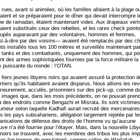
 rues, avant si ani­mées, où les familles allaient à la plage o
aient et se pré­pa­raient pour le dîner qui devait inter­rompre l
ne de rama­dan, étaient main­te­nant vides. Aux dra­peaux vert
taient sub­sti­tués ceux des rebelles, et les rares check poin
u­pés aupa­ra­vant par des volon­taires, hommes et femmes,
st-à-dire par des voi­sins— avaient été rem­pla­cés par des c
ts ins­tal­lés tous les 100 mètres et sur­veillés main­te­nant pa
 tanks et des com­bat­tants, uni­que­ment des hommes, qui po
nt des armes sophis­ti­quées four­nies par la force mili­taire la
s puis­sante du monde : l’OTAN.
 fiers jeunes libyens noirs qui avaient assu­ré la pro­tec­tion 
­tiers qu’ils habi­taient avaient dis­pa­rus. Nous allions les rev
é­rieu­re­ment, accu­lés, pri­son­niers sur des pick-up, comme d
 images que, dans les mois pré­cé­dents, on ne pou­vait pren
à des endroits comme Ben­gaz­hi et Mis­ra­ta. Ils sont vic­time
rumeur selon laquelle Kadha­fi aurait recru­té des mer­ce­naires
 les pays sub­sa­ha­riens, allé­ga­tion lar­ge­ment reje­tée par le
a­ni­sa­tions de défense des droits de l’homme vu qu’aucune
uve n’a été four­nie pour l’étayer. Mais, dans la nou­velle Liby
 noirs se trouvent, avec les membres des tri­bus les plus imp
tes [en termes de popu­la­tion], comme celles de War­fal­lah,