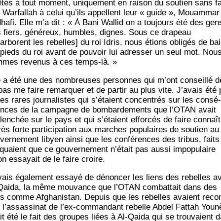
ê­tés à tout moment, uni­que­ment en rai­son du sou­tien sans fa
 War­fal­lah à celui qu’ils appellent leur « guide », Mouam­mar
ha­fi. Elle m’a dit : « À Bani Wal­lid on a tou­jours été des gen
s fiers, géné­reux, humbles, dignes. Sous ce dra­peau
’arborent les rebelles] du roi Idris, nous étions obli­gés de bai
 pieds du roi avant de pou­voir lui adres­ser un seul mot. Nou
mes reve­nus à ces temps-là. »
e a été une des nom­breuses per­sonnes qui m’ont conseillé d
pas me faire remar­quer et de par­tir au plus vite. J’avais été 
les rares jour­na­listes qui s’étaient concen­trés sur les consé­
nces de la cam­pagne de bom­bar­de­ments que l’OTAN avait
len­chée sur le pays et qui s’étaient effor­cés de faire connaît
rès forte par­ti­ci­pa­tion aux marches popu­laires de sou­tien au
­ver­ne­ment libyen ain­si que les confé­rences des tri­bus, faits
­quaient que ce gou­ver­ne­ment n’était pas aus­si impo­pu­laire
on essayait de le faire croire.
vais éga­le­ment essayé de dénon­cer les liens des rebelles a
Qai­da, la même mou­vance que l’OTAN com­bat­tait dans des
s comme Afgha­nis­tan. Depuis que les rebelles avaient recon
 l’assassinat de l’ex-commandant rebelle Abdel Fat­tah You­n
it été le fait des groupes liées à Al-Qai­da qui se trou­vaient 