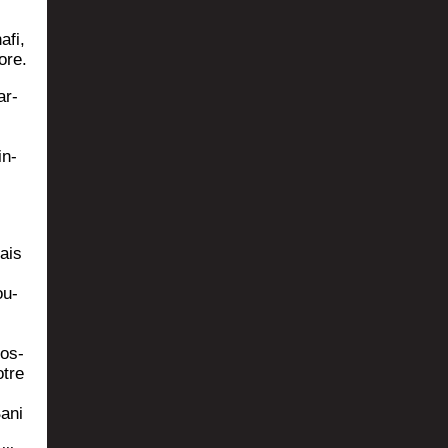
­fi,
ore.
ar­
in­
ais
ou­
pos­
otre
Bani