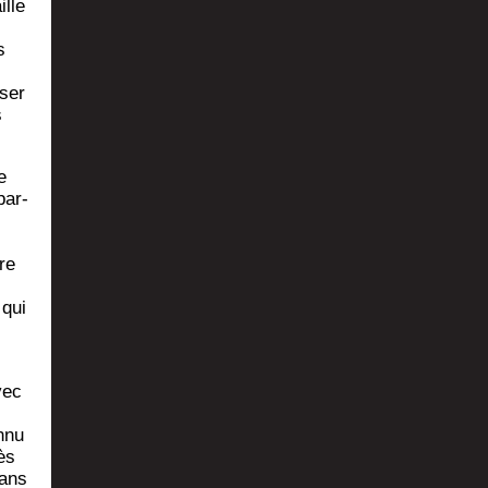
ille
s
­ser
s
e
par­
re
 qui
vec
­nu
ès
dans