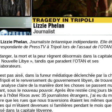
r
Liz­zie Phe­lan
,
Jour­na­liste bri­tan­nique indé­pen­dante. Elle ét
­res­pon­dante de PressTV à Tri­po­li lors de l’assaut de l’OTAN
dan­ger, la mort et la peur règnent désor­mais dans la capi­tal
« Nou­velle Libye », tan­dis que paradent l’OTAN et ses
laborateurs.
n’est pas aisé, dans la fureur média­tique déclen­chée par la c
ri­po­li et le ren­ver­se­ment du gou­ver­ne­ment libyen, de trou­v
 ana­lyse claire de la manière dont les choses se passent m
nant, sous le nou­veau pou­voir. Après être res­tée cinq jours bl
e à l’hôtel Rixos avec 35 jour­na­listes étran­gers, j’ai eu du m
ire que les rues que nous tra­ver­sions étaient les mêmes qu
les qui m’étaient deve­nues si fami­lières pen­dant le mois que 
­sé dans la capi­tale libyenne.