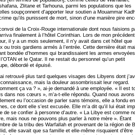
a­fa­na, Zli­tane et Tarhou­na, par­mi les popu­la­tions que les
elles soup­çonnent d’apporter leur sou­tien a Mouam­mar Kadha
crime qu’ils punissent de mort, sinon d’une manière pire enc
convoi de la Croix-Rouge inter­na­tio­nale dont nous fai­sions p
arri­va fina­le­ment à l’hôtel Corin­thian. Lors de mon pré­cé­dent
our, il y a un mois seule­ment, il n’y avait dans cet hôtel que
x ou trois gar­diens armés à l’entrée. Cette der­nière était ma
nant bon­dée d’hommes qui bran­dis­saient les armes envoyées
l’OTAN et le Qatar. Il ne res­tait du per­son­nel qu’un petit
upe, débor­dé et épuisé.
 ai retrou­vé plus tard quelques visages des Libyens dont j’av
t connais­sance, mais la dou­leur assom­bris­sait leur regard.
om­ment ça va ? », ai-je deman­dé à une employée. « Il est t
rs dans nos cœurs », m’a‑t-elle répon­du. Quand nous avons
a­le­ment eu l’occasion de par­ler sans témoins, elle a fon­du en
mes, ce dont elle s’est excu­sée. Elle m’a dit qu’il lui était im
le de se confier à per­sonne d’autre. « La Libye est comme n
e, mais nous ne pou­vons plus par­ler à notre mère ». Étant
bre de la tri­bu des War­fal­lah et pro­ve­nant de la région de 
­lid, elle savait que sa famille et elle-même ris­quaient d’être