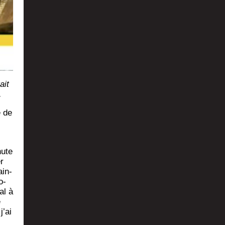
ait
.
e de
hute
er
ain­
o­
al à
e
j’ai