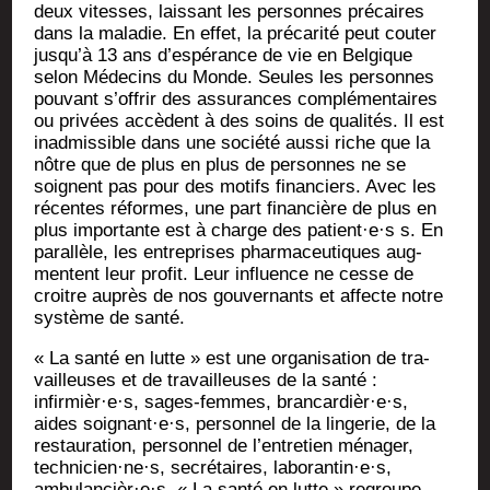
deux vitesses, lais­sant les per­sonnes pré­caires
dans la mala­die. En effet, la pré­ca­ri­té peut cou­ter
jusqu’à 13 ans d’espérance de vie en Bel­gique
selon Méde­cins du Monde. Seules les per­sonnes
pou­vant s’offrir des assu­rances com­plé­men­taires
ou pri­vées accèdent à des soins de qua­li­tés. Il est
inad­mis­sible dans une socié­té aus­si riche que la
nôtre que de plus en plus de per­sonnes ne se
soignent pas pour des motifs finan­ciers. Avec les
récentes réformes, une part finan­cière de plus en
plus impor­tante est à charge des patient·e·s s. En
paral­lèle, les entre­prises phar­ma­ceu­tiques aug­
mentent leur pro­fit. Leur influence ne cesse de
croitre auprès de nos gou­ver­nants et affecte notre
sys­tème de santé.
« La san­té en lutte » est une orga­ni­sa­tion de tra­
vailleuses et de tra­vailleuses de la san­té :
infirmièr·e·s, sages-femmes, brancardièr·e·s,
aides soignant·e·s, per­son­nel de la lin­ge­rie, de la
res­tau­ra­tion, per­son­nel de l’entretien ména­ger,
technicien·ne·s, secré­taires, laborantin·e·s,
ambulancièr·e·s. « La san­té en lutte » regroupe