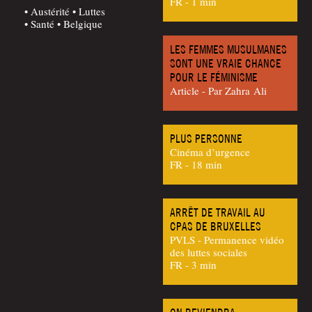
FR - 1 min
Austérité
Luttes
Santé
Belgique
LES FEMMES MUSULMANES
SONT UNE VRAIE CHANCE
POUR LE FÉMINISME
Article - Par Zah­ra Ali
PLUS PERSONNE
Cinéma d’urgence
FR - 18 min
ARRÊT DE TRAVAIL AU
CPAS DE BRUXELLES
PVLS - Permanence vidéo
des luttes sociales
FR - 3 min