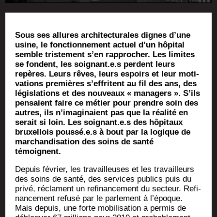
Sous ses allures archi­tec­tu­rales dignes d’une
usine, le fonc­tion­ne­ment actuel d’un hôpi­tal
semble tris­te­ment s’en rap­pro­cher. Les limites
se fondent, les soignant.e.s perdent leurs
repères. Leurs rêves, leurs espoirs et leur moti­
va­tions pre­mières s’ef­fritent au fil des ans, des
légis­la­tions et des nou­veaux « mana­gers ». S’ils
pen­saient faire ce métier pour prendre soin des
autres, ils n’imaginaient pas que la réa­li­té en
serait si loin. Les soignant.e.s des hôpi­taux
bruxel­lois poussé.e.s à bout par la logique de
mar­chan­di­sa­tion des soins de san­té
témoignent.
Depuis février, les tra­vailleuses et les tra­vailleurs
des soins de san­té, des ser­vices publics puis du
pri­vé, réclament un refi­nan­ce­ment du sec­teur. Refi­
nan­ce­ment refu­sé par le par­le­ment à l’époque.
Mais depuis, une forte mobi­li­sa­tion a per­mis de