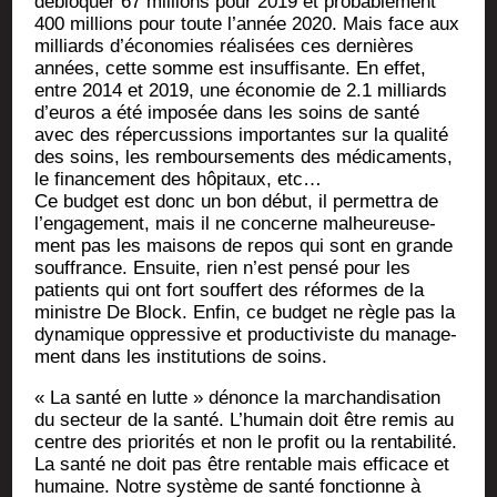
déblo­quer 67 mil­lions pour 2019 et pro­ba­ble­ment
400 mil­lions pour toute l’année 2020. Mais face aux
mil­liards d’économies réa­li­sées ces der­nières
années, cette somme est insuf­fi­sante. En effet,
entre 2014 et 2019, une éco­no­mie de 2.1 mil­liards
d’euros a été impo­sée dans les soins de san­té
avec des réper­cus­sions impor­tantes sur la qua­li­té
des soins, les rem­bour­se­ments des médi­ca­ments,
le finan­ce­ment des hôpi­taux, etc…
Ce bud­get est donc un bon début, il per­met­tra de
l’engagement, mais il ne concerne mal­heu­reu­se­
ment pas les mai­sons de repos qui sont en grande
souf­france. Ensuite, rien n’est pen­sé pour les
patients qui ont fort souf­fert des réformes de la
ministre De Block. Enfin, ce bud­get ne règle pas la
dyna­mique oppres­sive et pro­duc­ti­viste du mana­ge­
ment dans les ins­ti­tu­tions de soins.
« La san­té en lutte » dénonce la mar­chan­di­sa­tion
du sec­teur de la san­té. L’humain doit être remis au
centre des prio­ri­tés et non le pro­fit ou la ren­ta­bi­li­té.
La san­té ne doit pas être ren­table mais effi­cace et
humaine. Notre sys­tème de san­té fonc­tionne à