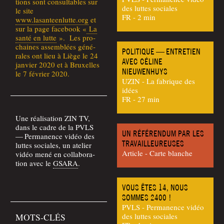
tions sont consul­tables sur
des luttes sociales
le site
FR - 2 min
www.lasanteenlutte.org
et
sur la page face­book «
La
san­té en lutte
». Les pro­
chaines assem­blées géné­
POLITIQUE — ENTRETIEN
rales ont lieu à Liège le 24
AVEC CÉLINE
jan­vier 2020 et à Bruxelles
NIEUWENHUYS
le 7 février 2020.
UZIN - La fabrique des
idées
FR - 27 min
Une réa­li­sa­tion ZIN TV,
dans le cadre de la PVLS
UN RÉFÉRENDUM PAR LES
— Per­ma­nence vidéo des
TRAVAILLEUREUSES
luttes sociales, un ate­lier
Article - Carte blanche
vidéo mené en col­la­bo­ra­
tion avec le
GSARA
.
VOUS ÊTES 14, NOUS
SOMMES 2400 !
PVLS - Permanence vidéo
MOTS-CLÉS
des luttes sociales