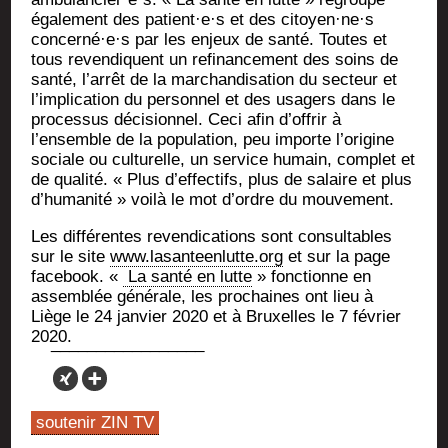
éga­le­ment des patient·e·s et des citoyen·ne·s
concerné·e·s par les enjeux de san­té. Toutes et
tous reven­diquent un refi­nan­ce­ment des soins de
san­té, l’arrêt de la mar­chan­di­sa­tion du sec­teur et
l’implication du per­son­nel et des usa­gers dans le
pro­ces­sus déci­sion­nel. Ceci afin d’offrir à
l’ensemble de la popu­la­tion, peu importe l’origine
sociale ou cultu­relle, un ser­vice humain, com­plet et
de qua­li­té. « Plus d’effectifs, plus de salaire et plus
d’humanité » voi­là le mot d’ordre du mouvement.
Les dif­fé­rentes reven­di­ca­tions sont consul­tables
sur le site
www.lasanteenlutte.org
et sur la page
face­book. «
La san­té en lutte
» fonc­tionne en
assem­blée géné­rale, les pro­chaines ont lieu à
Liège le 24 jan­vier 2020 et à Bruxelles le 7 février
2020.
soutenir ZIN TV