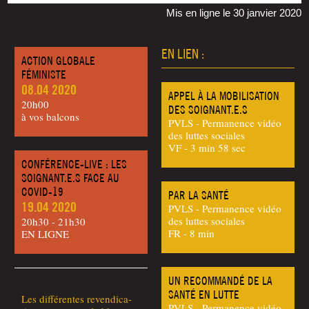
Mis en ligne le 30 janvier 2020
EN LIEN :
ACTION GLOBALE
FÉMINISTE
08.04 2020
APPEL À LA MOBILISATION
20h00
DES SOIGNANT.E.S
à vos balcons
PVLS - Permanence vidéo
des luttes sociales
VF - 3 min 58 sec
CONFÉRENCE-LIVE : LES
SOIGNANT.E.S FACE AU
COVID-19
PAR LA SANTÉ
19.04 2020
PVLS - Permanence vidéo
des luttes sociales
20h30 - 21h30
FR - 8 min
EN LIGNE
UN RECOMMANDÉ DE LA
SANTÉ EN LUTTE
Les dif­fé­rentes reven­di­ca­
PVLS - Permanence vidéo